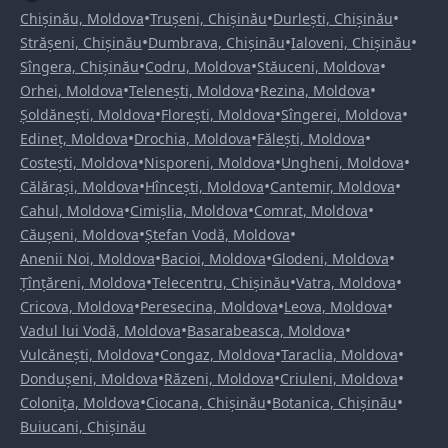
•
•
•
Chișinău, Moldova
Trușeni, Chișinău
Durlești, Chișinău
•
•
•
Strășeni, Chișinău
Dumbrava, Chișinău
Ialoveni, Chișinău
•
•
•
Sîngera, Chișinău
Codru, Moldova
Stăuceni, Moldova
•
•
•
Orhei, Moldova
Telenești, Moldova
Rezina, Moldova
•
•
•
Șoldănești, Moldova
Florești, Moldova
Sîngerei, Moldova
•
•
•
Edineț, Moldova
Drochia, Moldova
Fălești, Moldova
•
•
•
Costești, Moldova
Nisporeni, Moldova
Ungheni, Moldova
•
•
•
Călărași, Moldova
Hîncești, Moldova
Cantemir, Moldova
•
•
•
Cahul, Moldova
Cimișlia, Moldova
Comrat, Moldova
•
•
Căușeni, Moldova
Ștefan Vodă, Moldova
•
•
•
Anenii Noi, Moldova
Bacioi, Moldova
Glodeni, Moldova
•
•
•
Țînțăreni, Moldova
Telecentru, Chișinău
Vatra, Moldova
•
•
•
Cricova, Moldova
Peresecina, Moldova
Leova, Moldova
•
•
Vadul lui Vodă, Moldova
Basarabeasca, Moldova
•
•
•
Vulcănești, Moldova
Congaz, Moldova
Taraclia, Moldova
•
•
•
Dondușeni, Moldova
Răzeni, Moldova
Criuleni, Moldova
•
•
•
Colonița, Moldova
Ciocana, Chișinău
Botanica, Chișinău
Buiucani, Chișinău