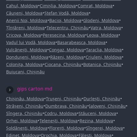
•
•
•
Cahul, Moldova
Cimișlia, Moldova
Comrat, Moldova
•
•
Căușeni, Moldova
Ștefan Vodă, Moldova
•
•
•
Anenii Noi, Moldova
Bacioi, Moldova
Glodeni, Moldova
•
•
•
Țînțăreni, Moldova
Telecentru, Chișinău
Vatra, Moldova
•
•
•
Cricova, Moldova
Peresecina, Moldova
Leova, Moldova
•
•
Vadul lui Vodă, Moldova
Basarabeasca, Moldova
•
•
•
Vulcănești, Moldova
Congaz, Moldova
Taraclia, Moldova
•
•
•
Dondușeni, Moldova
Răzeni, Moldova
Criuleni, Moldova
•
•
•
Colonița, Moldova
Ciocana, Chișinău
Botanica, Chișinău
Buiucani, Chișinău
gips carton md
•
•
•
Chișinău, Moldova
Trușeni, Chișinău
Durlești, Chișinău
•
•
•
Strășeni, Chișinău
Dumbrava, Chișinău
Ialoveni, Chișinău
•
•
•
Sîngera, Chișinău
Codru, Moldova
Stăuceni, Moldova
•
•
•
Orhei, Moldova
Telenești, Moldova
Rezina, Moldova
•
•
•
Șoldănești, Moldova
Florești, Moldova
Sîngerei, Moldova
•
•
•
Edineț, Moldova
Drochia, Moldova
Fălești, Moldova