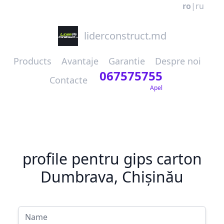
ro
|
ru
liderconstruct.md
Products
Avantaje
Garantie
Despre noi
067575755
Contacte
Apel
profile pentru gips carton
Dumbrava, Chișinău