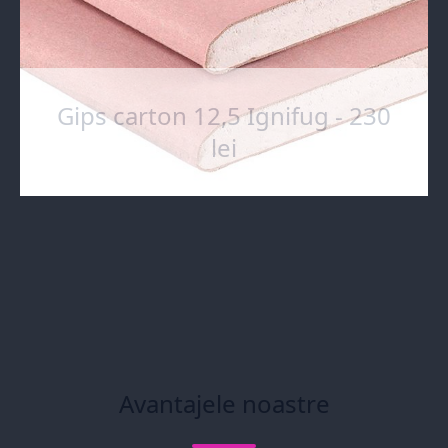
Gips carton 12,5 Ignifug - 230
lei
Avantajele noastre