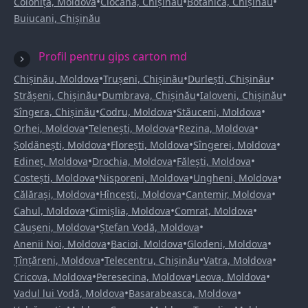
•
•
•
Colonița, Moldova
Ciocana, Chișinău
Botanica, Chișinău
Buiucani, Chișinău
Profil pentru gips carton md
•
•
•
Chișinău, Moldova
Trușeni, Chișinău
Durlești, Chișinău
•
•
•
Strășeni, Chișinău
Dumbrava, Chișinău
Ialoveni, Chișinău
•
•
•
Sîngera, Chișinău
Codru, Moldova
Stăuceni, Moldova
•
•
•
Orhei, Moldova
Telenești, Moldova
Rezina, Moldova
•
•
•
Șoldănești, Moldova
Florești, Moldova
Sîngerei, Moldova
•
•
•
Edineț, Moldova
Drochia, Moldova
Fălești, Moldova
•
•
•
Costești, Moldova
Nisporeni, Moldova
Ungheni, Moldova
•
•
•
Călărași, Moldova
Hîncești, Moldova
Cantemir, Moldova
•
•
•
Cahul, Moldova
Cimișlia, Moldova
Comrat, Moldova
•
•
Căușeni, Moldova
Ștefan Vodă, Moldova
•
•
•
Anenii Noi, Moldova
Bacioi, Moldova
Glodeni, Moldova
•
•
•
Țînțăreni, Moldova
Telecentru, Chișinău
Vatra, Moldova
•
•
•
Cricova, Moldova
Peresecina, Moldova
Leova, Moldova
•
•
Vadul lui Vodă, Moldova
Basarabeasca, Moldova