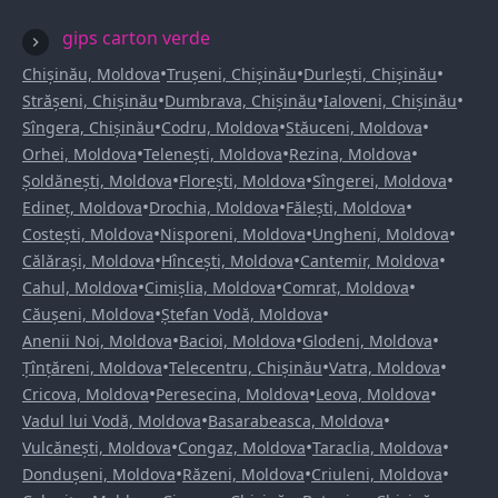
gips carton verde
•
•
•
Chișinău, Moldova
Trușeni, Chișinău
Durlești, Chișinău
•
•
•
Strășeni, Chișinău
Dumbrava, Chișinău
Ialoveni, Chișinău
•
•
•
Sîngera, Chișinău
Codru, Moldova
Stăuceni, Moldova
•
•
•
Orhei, Moldova
Telenești, Moldova
Rezina, Moldova
•
•
•
Șoldănești, Moldova
Florești, Moldova
Sîngerei, Moldova
•
•
•
Edineț, Moldova
Drochia, Moldova
Fălești, Moldova
•
•
•
Costești, Moldova
Nisporeni, Moldova
Ungheni, Moldova
•
•
•
Călărași, Moldova
Hîncești, Moldova
Cantemir, Moldova
•
•
•
Cahul, Moldova
Cimișlia, Moldova
Comrat, Moldova
•
•
Căușeni, Moldova
Ștefan Vodă, Moldova
•
•
•
Anenii Noi, Moldova
Bacioi, Moldova
Glodeni, Moldova
•
•
•
Țînțăreni, Moldova
Telecentru, Chișinău
Vatra, Moldova
•
•
•
Cricova, Moldova
Peresecina, Moldova
Leova, Moldova
•
•
Vadul lui Vodă, Moldova
Basarabeasca, Moldova
•
•
•
Vulcănești, Moldova
Congaz, Moldova
Taraclia, Moldova
•
•
•
Dondușeni, Moldova
Răzeni, Moldova
Criuleni, Moldova