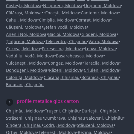
•
•
•
Costești, Moldova
Nisporeni, Moldova
Ungheni, Moldova
•
•
•
Călărași, Moldova
Hîncești, Moldova
Cantemir, Moldova
•
•
•
Cahul, Moldova
Cimișlia, Moldova
Comrat, Moldova
•
•
Căușeni, Moldova
Ștefan Vodă, Moldova
•
•
•
Anenii Noi, Moldova
Bacioi, Moldova
Glodeni, Moldova
•
•
•
Țînțăreni, Moldova
Telecentru, Chișinău
Vatra, Moldova
•
•
•
Cricova, Moldova
Peresecina, Moldova
Leova, Moldova
•
•
Vadul lui Vodă, Moldova
Basarabeasca, Moldova
•
•
•
Vulcănești, Moldova
Congaz, Moldova
Taraclia, Moldova
•
•
•
Dondușeni, Moldova
Răzeni, Moldova
Criuleni, Moldova
•
•
•
Colonița, Moldova
Ciocana, Chișinău
Botanica, Chișinău
Buiucani, Chișinău
profile metalice gips carton
•
•
•
Chișinău, Moldova
Trușeni, Chișinău
Durlești, Chișinău
•
•
•
Strășeni, Chișinău
Dumbrava, Chișinău
Ialoveni, Chișinău
•
•
•
Sîngera, Chișinău
Codru, Moldova
Stăuceni, Moldova
•
•
•
Orhei, Moldova
Telenești, Moldova
Rezina, Moldova