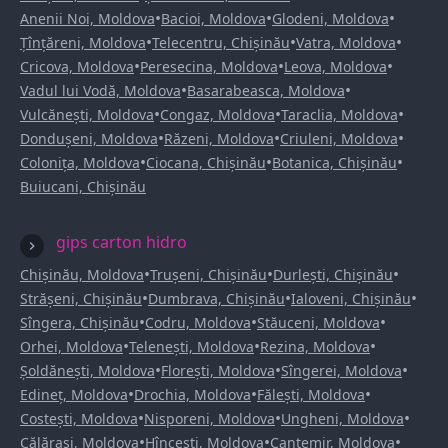
•
•
•
Anenii Noi, Moldova
Bacioi, Moldova
Glodeni, Moldova
•
•
•
Țînțăreni, Moldova
Telecentru, Chișinău
Vatra, Moldova
•
•
•
Cricova, Moldova
Peresecina, Moldova
Leova, Moldova
•
•
Vadul lui Vodă, Moldova
Basarabeasca, Moldova
•
•
•
Vulcănești, Moldova
Congaz, Moldova
Taraclia, Moldova
•
•
•
Dondușeni, Moldova
Răzeni, Moldova
Criuleni, Moldova
•
•
•
Colonița, Moldova
Ciocana, Chișinău
Botanica, Chișinău
Buiucani, Chișinău
gips carton hidro
•
•
•
Chișinău, Moldova
Trușeni, Chișinău
Durlești, Chișinău
•
•
•
Strășeni, Chișinău
Dumbrava, Chișinău
Ialoveni, Chișinău
•
•
•
Sîngera, Chișinău
Codru, Moldova
Stăuceni, Moldova
•
•
•
Orhei, Moldova
Telenești, Moldova
Rezina, Moldova
•
•
•
Șoldănești, Moldova
Florești, Moldova
Sîngerei, Moldova
•
•
•
Edineț, Moldova
Drochia, Moldova
Fălești, Moldova
•
•
•
Costești, Moldova
Nisporeni, Moldova
Ungheni, Moldova
•
•
•
Călărași, Moldova
Hîncești, Moldova
Cantemir, Moldova