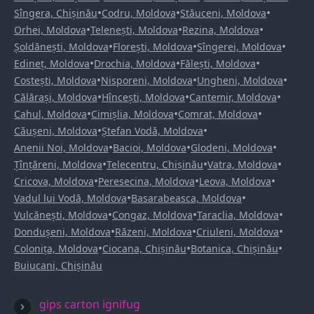
•
•
•
Sîngera, Chișinău
Codru, Moldova
Stăuceni, Moldova
•
•
•
Orhei, Moldova
Telenești, Moldova
Rezina, Moldova
•
•
•
Șoldănești, Moldova
Florești, Moldova
Sîngerei, Moldova
•
•
•
Edineț, Moldova
Drochia, Moldova
Fălești, Moldova
•
•
•
Costești, Moldova
Nisporeni, Moldova
Ungheni, Moldova
•
•
•
Călărași, Moldova
Hîncești, Moldova
Cantemir, Moldova
•
•
•
Cahul, Moldova
Cimișlia, Moldova
Comrat, Moldova
•
•
Căușeni, Moldova
Ștefan Vodă, Moldova
•
•
•
Anenii Noi, Moldova
Bacioi, Moldova
Glodeni, Moldova
•
•
•
Țînțăreni, Moldova
Telecentru, Chișinău
Vatra, Moldova
•
•
•
Cricova, Moldova
Peresecina, Moldova
Leova, Moldova
•
•
Vadul lui Vodă, Moldova
Basarabeasca, Moldova
•
•
•
Vulcănești, Moldova
Congaz, Moldova
Taraclia, Moldova
•
•
•
Dondușeni, Moldova
Răzeni, Moldova
Criuleni, Moldova
•
•
•
Colonița, Moldova
Ciocana, Chișinău
Botanica, Chișinău
Buiucani, Chișinău
gips carton ignifug