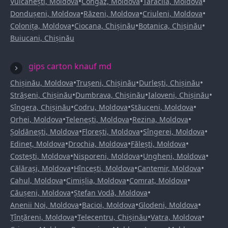
•
•
•
Vulcănești, Moldova
Congaz, Moldova
Taraclia, Moldova
•
•
•
Dondușeni, Moldova
Răzeni, Moldova
Criuleni, Moldova
•
•
•
Colonița, Moldova
Ciocana, Chișinău
Botanica, Chișinău
Buiucani, Chișinău
gips carton knauf md
•
•
•
Chișinău, Moldova
Trușeni, Chișinău
Durlești, Chișinău
•
•
•
Strășeni, Chișinău
Dumbrava, Chișinău
Ialoveni, Chișinău
•
•
•
Sîngera, Chișinău
Codru, Moldova
Stăuceni, Moldova
•
•
•
Orhei, Moldova
Telenești, Moldova
Rezina, Moldova
•
•
•
Șoldănești, Moldova
Florești, Moldova
Sîngerei, Moldova
•
•
•
Edineț, Moldova
Drochia, Moldova
Fălești, Moldova
•
•
•
Costești, Moldova
Nisporeni, Moldova
Ungheni, Moldova
•
•
•
Călărași, Moldova
Hîncești, Moldova
Cantemir, Moldova
•
•
•
Cahul, Moldova
Cimișlia, Moldova
Comrat, Moldova
•
•
Căușeni, Moldova
Ștefan Vodă, Moldova
•
•
•
Anenii Noi, Moldova
Bacioi, Moldova
Glodeni, Moldova
•
•
•
Țînțăreni, Moldova
Telecentru, Chișinău
Vatra, Moldova