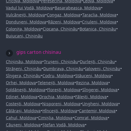
•
•
•
Cricova, Moldova
Peresecina, Moldova
Leova, Moldova
•
•
Vadul lui Vodă, Moldova
Basarabeasca, Moldova
•
•
•
Vulcănești, Moldova
Congaz, Moldova
Taraclia, Moldova
•
•
•
Dondușeni, Moldova
Răzeni, Moldova
Criuleni, Moldova
•
•
•
Colonița, Moldova
Ciocana, Chișinău
Botanica, Chișinău
Buiucani, Chișinău
gips carton chisinau
•
•
•
Chișinău, Moldova
Trușeni, Chișinău
Durlești, Chișinău
•
•
•
Strășeni, Chișinău
Dumbrava, Chișinău
Ialoveni, Chișinău
•
•
•
Sîngera, Chișinău
Codru, Moldova
Stăuceni, Moldova
•
•
•
Orhei, Moldova
Telenești, Moldova
Rezina, Moldova
•
•
•
Șoldănești, Moldova
Florești, Moldova
Sîngerei, Moldova
•
•
•
Edineț, Moldova
Drochia, Moldova
Fălești, Moldova
•
•
•
Costești, Moldova
Nisporeni, Moldova
Ungheni, Moldova
•
•
•
Călărași, Moldova
Hîncești, Moldova
Cantemir, Moldova
•
•
•
Cahul, Moldova
Cimișlia, Moldova
Comrat, Moldova
•
•
Căușeni, Moldova
Ștefan Vodă, Moldova