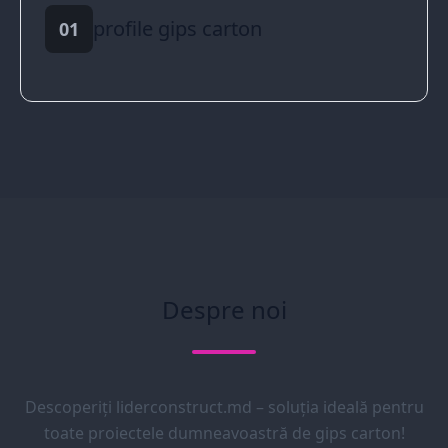
profile gips carton
01
Despre noi
Descoperiți liderconstruct.md – soluția ideală pentru
toate proiectele dumneavoastră de gips carton!