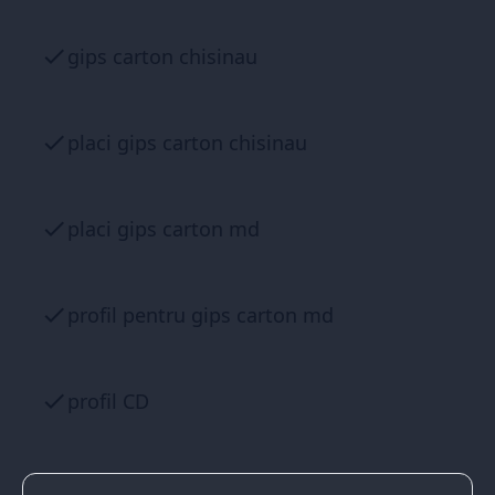
gips carton chisinau
placi gips carton chisinau
placi gips carton md
profil pentru gips carton md
profil CD