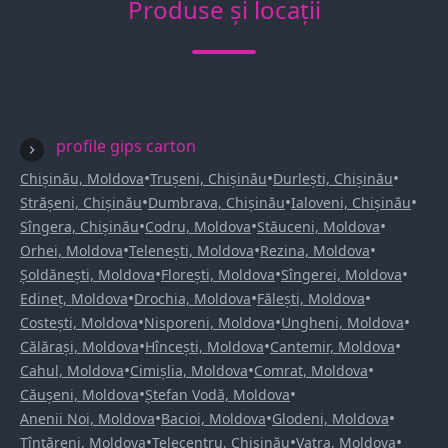
Produse și locații
profile gips carton
•
•
•
Chișinău, Moldova
Trușeni, Chișinău
Durlești, Chișinău
•
•
•
Strășeni, Chișinău
Dumbrava, Chișinău
Ialoveni, Chișinău
•
•
•
Sîngera, Chișinău
Codru, Moldova
Stăuceni, Moldova
•
•
•
Orhei, Moldova
Telenești, Moldova
Rezina, Moldova
•
•
•
Șoldănești, Moldova
Florești, Moldova
Sîngerei, Moldova
•
•
•
Edineț, Moldova
Drochia, Moldova
Fălești, Moldova
•
•
•
Costești, Moldova
Nisporeni, Moldova
Ungheni, Moldova
•
•
•
Călărași, Moldova
Hîncești, Moldova
Cantemir, Moldova
•
•
•
Cahul, Moldova
Cimișlia, Moldova
Comrat, Moldova
•
•
Căușeni, Moldova
Ștefan Vodă, Moldova
•
•
•
Anenii Noi, Moldova
Bacioi, Moldova
Glodeni, Moldova
•
•
•
Țînțăreni, Moldova
Telecentru, Chișinău
Vatra, Moldova