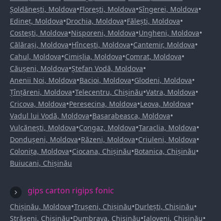
•
•
•
Șoldănești, Moldova
Florești, Moldova
Sîngerei, Moldova
•
•
•
Edineț, Moldova
Drochia, Moldova
Fălești, Moldova
•
•
•
Costești, Moldova
Nisporeni, Moldova
Ungheni, Moldova
•
•
•
Călărași, Moldova
Hîncești, Moldova
Cantemir, Moldova
•
•
•
Cahul, Moldova
Cimișlia, Moldova
Comrat, Moldova
•
•
Căușeni, Moldova
Ștefan Vodă, Moldova
•
•
•
Anenii Noi, Moldova
Bacioi, Moldova
Glodeni, Moldova
•
•
•
Țînțăreni, Moldova
Telecentru, Chișinău
Vatra, Moldova
•
•
•
Cricova, Moldova
Peresecina, Moldova
Leova, Moldova
•
•
Vadul lui Vodă, Moldova
Basarabeasca, Moldova
•
•
•
Vulcănești, Moldova
Congaz, Moldova
Taraclia, Moldova
•
•
•
Dondușeni, Moldova
Răzeni, Moldova
Criuleni, Moldova
•
•
•
Colonița, Moldova
Ciocana, Chișinău
Botanica, Chișinău
Buiucani, Chișinău
gips carton rigips fonic
•
•
•
Chișinău, Moldova
Trușeni, Chișinău
Durlești, Chișinău
•
•
•
Strășeni, Chișinău
Dumbrava, Chișinău
Ialoveni, Chișinău