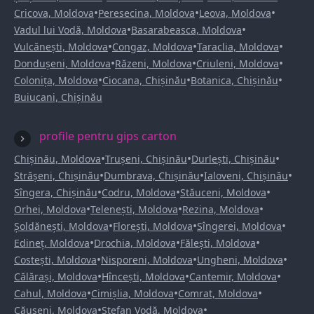
•
•
•
Cricova, Moldova
Peresecina, Moldova
Leova, Moldova
•
•
Vadul lui Vodă, Moldova
Basarabeasca, Moldova
•
•
•
Vulcănești, Moldova
Congaz, Moldova
Taraclia, Moldova
•
•
•
Dondușeni, Moldova
Răzeni, Moldova
Criuleni, Moldova
•
•
•
Colonița, Moldova
Ciocana, Chișinău
Botanica, Chișinău
Buiucani, Chișinău
profile pentru gips carton
•
•
•
Chișinău, Moldova
Trușeni, Chișinău
Durlești, Chișinău
•
•
•
Strășeni, Chișinău
Dumbrava, Chișinău
Ialoveni, Chișinău
•
•
•
Sîngera, Chișinău
Codru, Moldova
Stăuceni, Moldova
•
•
•
Orhei, Moldova
Telenești, Moldova
Rezina, Moldova
•
•
•
Șoldănești, Moldova
Florești, Moldova
Sîngerei, Moldova
•
•
•
Edineț, Moldova
Drochia, Moldova
Fălești, Moldova
•
•
•
Costești, Moldova
Nisporeni, Moldova
Ungheni, Moldova
•
•
•
Călărași, Moldova
Hîncești, Moldova
Cantemir, Moldova
•
•
•
Cahul, Moldova
Cimișlia, Moldova
Comrat, Moldova
•
•
Căușeni, Moldova
Ștefan Vodă, Moldova