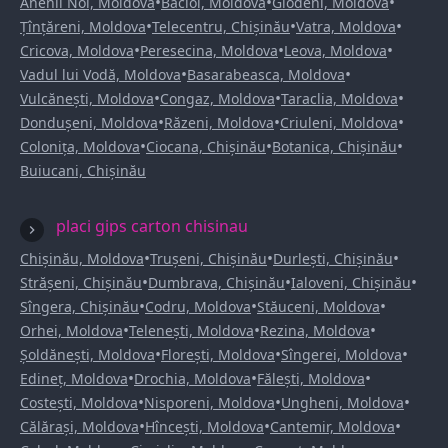
•
•
•
Anenii Noi, Moldova
Bacioi, Moldova
Glodeni, Moldova
•
•
•
Țînțăreni, Moldova
Telecentru, Chișinău
Vatra, Moldova
•
•
•
Cricova, Moldova
Peresecina, Moldova
Leova, Moldova
•
•
Vadul lui Vodă, Moldova
Basarabeasca, Moldova
•
•
•
Vulcănești, Moldova
Congaz, Moldova
Taraclia, Moldova
•
•
•
Dondușeni, Moldova
Răzeni, Moldova
Criuleni, Moldova
•
•
•
Colonița, Moldova
Ciocana, Chișinău
Botanica, Chișinău
Buiucani, Chișinău
placi gips carton chisinau
•
•
•
Chișinău, Moldova
Trușeni, Chișinău
Durlești, Chișinău
•
•
•
Strășeni, Chișinău
Dumbrava, Chișinău
Ialoveni, Chișinău
•
•
•
Sîngera, Chișinău
Codru, Moldova
Stăuceni, Moldova
•
•
•
Orhei, Moldova
Telenești, Moldova
Rezina, Moldova
•
•
•
Șoldănești, Moldova
Florești, Moldova
Sîngerei, Moldova
•
•
•
Edineț, Moldova
Drochia, Moldova
Fălești, Moldova
•
•
•
Costești, Moldova
Nisporeni, Moldova
Ungheni, Moldova
•
•
•
Călărași, Moldova
Hîncești, Moldova
Cantemir, Moldova