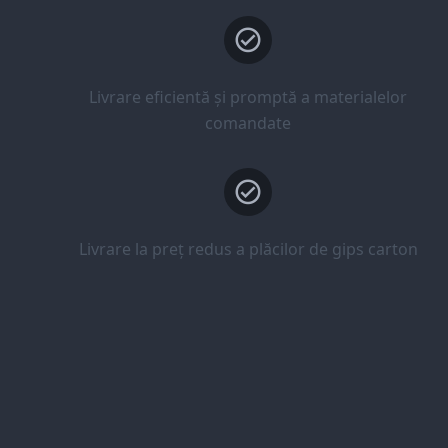
Livrare eficientă și promptă a materialelor
comandate
Livrare la preț redus a plăcilor de gips carton