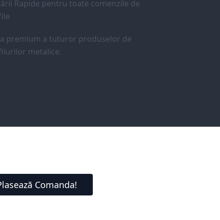
ării Rapide pentru toate comenzile de
ile
ea premium a tuturor produselor de
ilurilor metalice.
Plasează Comanda!