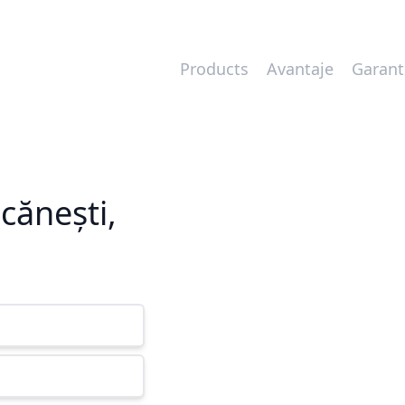
Products
Avantaje
Garant
cănești,