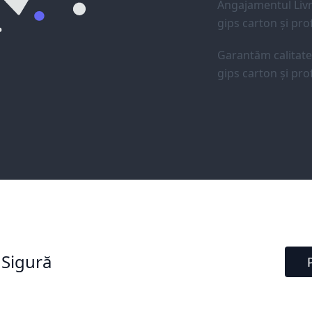
Angajamentul Livr
gips carton și prof
Garantăm calitat
gips carton și prof
 Sigură