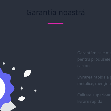
Garantia noastră
Garantăm cele mai
pentru produsele d
carton.
Livrarea rapidă a p
metalice, menținân
Calitate superioar
livrare rapidă