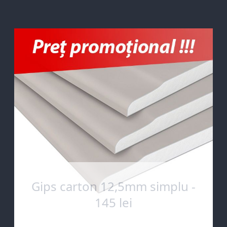
Gips carton 12,5mm simplu -
145 lei