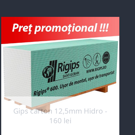
Gips carton 12,5mm Hidro -
160 lei