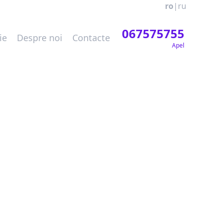
ro
|
ru
067575755
ie
Despre noi
Contacte
Apel