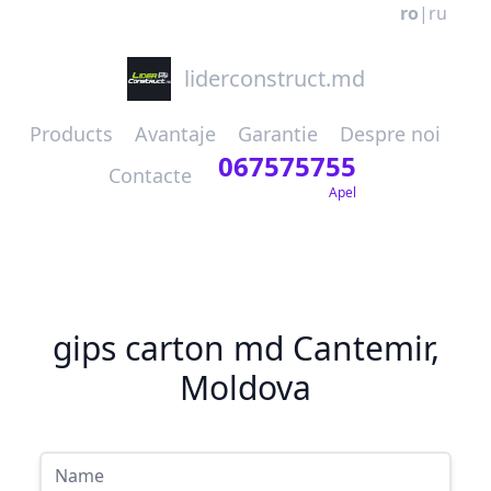
ro
|
ru
liderconstruct.md
Products
Avantaje
Garantie
Despre noi
067575755
Contacte
Apel
gips carton md Cantemir,
Moldova