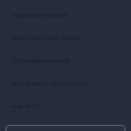
gips carton chisinau
placi gips carton chisinau
placi gips carton md
profil pentru gips carton md
profil CD