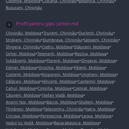
•
•
•
Colonița, Moldova
Ciocana, Chișinău
Botanica, Chișinău
Buiucani, Chișinău
Profil pentru gips carton md
•
•
•
Chișinău, Moldova
Trușeni, Chișinău
Durlești, Chișinău
•
•
•
Strășeni, Chișinău
Dumbrava, Chișinău
Ialoveni, Chișinău
•
•
•
Sîngera, Chișinău
Codru, Moldova
Stăuceni, Moldova
•
•
•
Orhei, Moldova
Telenești, Moldova
Rezina, Moldova
•
•
•
Șoldănești, Moldova
Florești, Moldova
Sîngerei, Moldova
•
•
•
Edineț, Moldova
Drochia, Moldova
Fălești, Moldova
•
•
•
Costești, Moldova
Nisporeni, Moldova
Ungheni, Moldova
•
•
•
Călărași, Moldova
Hîncești, Moldova
Cantemir, Moldova
•
•
•
Cahul, Moldova
Cimișlia, Moldova
Comrat, Moldova
•
•
Căușeni, Moldova
Ștefan Vodă, Moldova
•
•
•
Anenii Noi, Moldova
Bacioi, Moldova
Glodeni, Moldova
•
•
•
Țînțăreni, Moldova
Telecentru, Chișinău
Vatra, Moldova
•
•
•
Cricova, Moldova
Peresecina, Moldova
Leova, Moldova
•
•
Vadul lui Vodă, Moldova
Basarabeasca, Moldova