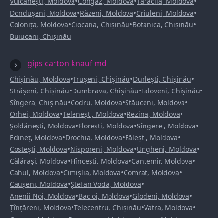
•
•
•
Vulcănești, Moldova
Congaz, Moldova
Taraclia, Moldova
•
•
•
Dondușeni, Moldova
Răzeni, Moldova
Criuleni, Moldova
•
•
•
Colonița, Moldova
Ciocana, Chișinău
Botanica, Chișinău
Buiucani, Chișinău
gips carton knauf md
•
•
•
Chișinău, Moldova
Trușeni, Chișinău
Durlești, Chișinău
•
•
•
Strășeni, Chișinău
Dumbrava, Chișinău
Ialoveni, Chișinău
•
•
•
Sîngera, Chișinău
Codru, Moldova
Stăuceni, Moldova
•
•
•
Orhei, Moldova
Telenești, Moldova
Rezina, Moldova
•
•
•
Șoldănești, Moldova
Florești, Moldova
Sîngerei, Moldova
•
•
•
Edineț, Moldova
Drochia, Moldova
Fălești, Moldova
•
•
•
Costești, Moldova
Nisporeni, Moldova
Ungheni, Moldova
•
•
•
Călărași, Moldova
Hîncești, Moldova
Cantemir, Moldova
•
•
•
Cahul, Moldova
Cimișlia, Moldova
Comrat, Moldova
•
•
Căușeni, Moldova
Ștefan Vodă, Moldova
•
•
•
Anenii Noi, Moldova
Bacioi, Moldova
Glodeni, Moldova
•
•
•
Țînțăreni, Moldova
Telecentru, Chișinău
Vatra, Moldova