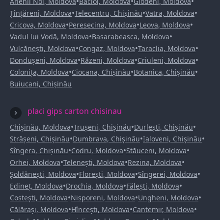
•
•
•
Anenii Noi, Moldova
Bacioi, Moldova
Glodeni, Moldova
•
•
•
Țînțăreni, Moldova
Telecentru, Chișinău
Vatra, Moldova
•
•
•
Cricova, Moldova
Peresecina, Moldova
Leova, Moldova
•
•
Vadul lui Vodă, Moldova
Basarabeasca, Moldova
•
•
•
Vulcănești, Moldova
Congaz, Moldova
Taraclia, Moldova
•
•
•
Dondușeni, Moldova
Răzeni, Moldova
Criuleni, Moldova
•
•
•
Colonița, Moldova
Ciocana, Chișinău
Botanica, Chișinău
Buiucani, Chișinău
placi gips carton chisinau
•
•
•
Chișinău, Moldova
Trușeni, Chișinău
Durlești, Chișinău
•
•
•
Strășeni, Chișinău
Dumbrava, Chișinău
Ialoveni, Chișinău
•
•
•
Sîngera, Chișinău
Codru, Moldova
Stăuceni, Moldova
•
•
•
Orhei, Moldova
Telenești, Moldova
Rezina, Moldova
•
•
•
Șoldănești, Moldova
Florești, Moldova
Sîngerei, Moldova
•
•
•
Edineț, Moldova
Drochia, Moldova
Fălești, Moldova
•
•
•
Costești, Moldova
Nisporeni, Moldova
Ungheni, Moldova
•
•
•
Călărași, Moldova
Hîncești, Moldova
Cantemir, Moldova