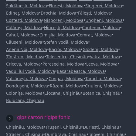
•
•
•
Șoldănești, Moldova
Florești, Moldova
Sîngerei, Moldova
•
•
•
Edineț, Moldova
Drochia, Moldova
Fălești, Moldova
•
•
•
Costești, Moldova
Nisporeni, Moldova
Ungheni, Moldova
•
•
•
Călărași, Moldova
Hîncești, Moldova
Cantemir, Moldova
•
•
•
Cahul, Moldova
Cimișlia, Moldova
Comrat, Moldova
•
•
Căușeni, Moldova
Ștefan Vodă, Moldova
•
•
•
Anenii Noi, Moldova
Bacioi, Moldova
Glodeni, Moldova
•
•
•
Țînțăreni, Moldova
Telecentru, Chișinău
Vatra, Moldova
•
•
•
Cricova, Moldova
Peresecina, Moldova
Leova, Moldova
•
•
Vadul lui Vodă, Moldova
Basarabeasca, Moldova
•
•
•
Vulcănești, Moldova
Congaz, Moldova
Taraclia, Moldova
•
•
•
Dondușeni, Moldova
Răzeni, Moldova
Criuleni, Moldova
•
•
•
Colonița, Moldova
Ciocana, Chișinău
Botanica, Chișinău
Buiucani, Chișinău
gips carton rigips fonic
•
•
•
Chișinău, Moldova
Trușeni, Chișinău
Durlești, Chișinău
•
•
•
Strășeni, Chișinău
Dumbrava, Chișinău
Ialoveni, Chișinău