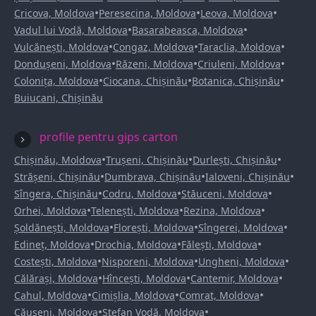
•
•
•
Cricova, Moldova
Peresecina, Moldova
Leova, Moldova
•
•
Vadul lui Vodă, Moldova
Basarabeasca, Moldova
•
•
•
Vulcănești, Moldova
Congaz, Moldova
Taraclia, Moldova
•
•
•
Dondușeni, Moldova
Răzeni, Moldova
Criuleni, Moldova
•
•
•
Colonița, Moldova
Ciocana, Chișinău
Botanica, Chișinău
Buiucani, Chișinău
profile pentru gips carton
•
•
•
Chișinău, Moldova
Trușeni, Chișinău
Durlești, Chișinău
•
•
•
Strășeni, Chișinău
Dumbrava, Chișinău
Ialoveni, Chișinău
•
•
•
Sîngera, Chișinău
Codru, Moldova
Stăuceni, Moldova
•
•
•
Orhei, Moldova
Telenești, Moldova
Rezina, Moldova
•
•
•
Șoldănești, Moldova
Florești, Moldova
Sîngerei, Moldova
•
•
•
Edineț, Moldova
Drochia, Moldova
Fălești, Moldova
•
•
•
Costești, Moldova
Nisporeni, Moldova
Ungheni, Moldova
•
•
•
Călărași, Moldova
Hîncești, Moldova
Cantemir, Moldova
•
•
•
Cahul, Moldova
Cimișlia, Moldova
Comrat, Moldova
•
•
Căușeni, Moldova
Ștefan Vodă, Moldova