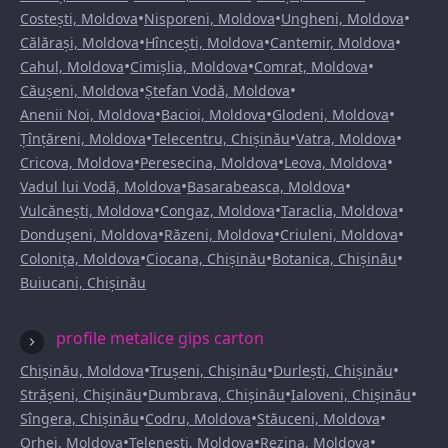
•
•
•
Costești, Moldova
Nisporeni, Moldova
Ungheni, Moldova
•
•
•
Călărași, Moldova
Hîncești, Moldova
Cantemir, Moldova
•
•
•
Cahul, Moldova
Cimișlia, Moldova
Comrat, Moldova
•
•
Căușeni, Moldova
Ștefan Vodă, Moldova
•
•
•
Anenii Noi, Moldova
Bacioi, Moldova
Glodeni, Moldova
•
•
•
Țînțăreni, Moldova
Telecentru, Chișinău
Vatra, Moldova
•
•
•
Cricova, Moldova
Peresecina, Moldova
Leova, Moldova
•
•
Vadul lui Vodă, Moldova
Basarabeasca, Moldova
•
•
•
Vulcănești, Moldova
Congaz, Moldova
Taraclia, Moldova
•
•
•
Dondușeni, Moldova
Răzeni, Moldova
Criuleni, Moldova
•
•
•
Colonița, Moldova
Ciocana, Chișinău
Botanica, Chișinău
Buiucani, Chișinău
profile metalice gips carton
•
•
•
Chișinău, Moldova
Trușeni, Chișinău
Durlești, Chișinău
•
•
•
Strășeni, Chișinău
Dumbrava, Chișinău
Ialoveni, Chișinău
•
•
•
Sîngera, Chișinău
Codru, Moldova
Stăuceni, Moldova
•
•
•
Orhei, Moldova
Telenești, Moldova
Rezina, Moldova