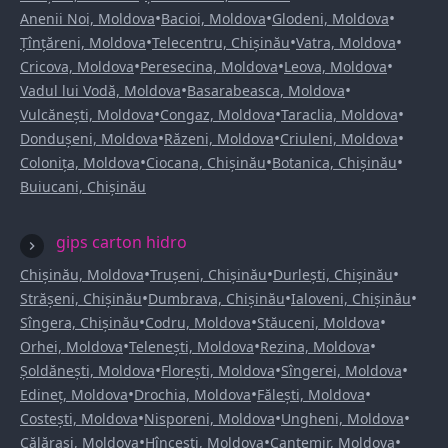
•
•
•
Anenii Noi, Moldova
Bacioi, Moldova
Glodeni, Moldova
•
•
•
Țînțăreni, Moldova
Telecentru, Chișinău
Vatra, Moldova
•
•
•
Cricova, Moldova
Peresecina, Moldova
Leova, Moldova
•
•
Vadul lui Vodă, Moldova
Basarabeasca, Moldova
•
•
•
Vulcănești, Moldova
Congaz, Moldova
Taraclia, Moldova
•
•
•
Dondușeni, Moldova
Răzeni, Moldova
Criuleni, Moldova
•
•
•
Colonița, Moldova
Ciocana, Chișinău
Botanica, Chișinău
Buiucani, Chișinău
gips carton hidro
•
•
•
Chișinău, Moldova
Trușeni, Chișinău
Durlești, Chișinău
•
•
•
Strășeni, Chișinău
Dumbrava, Chișinău
Ialoveni, Chișinău
•
•
•
Sîngera, Chișinău
Codru, Moldova
Stăuceni, Moldova
•
•
•
Orhei, Moldova
Telenești, Moldova
Rezina, Moldova
•
•
•
Șoldănești, Moldova
Florești, Moldova
Sîngerei, Moldova
•
•
•
Edineț, Moldova
Drochia, Moldova
Fălești, Moldova
•
•
•
Costești, Moldova
Nisporeni, Moldova
Ungheni, Moldova
•
•
•
Călărași, Moldova
Hîncești, Moldova
Cantemir, Moldova