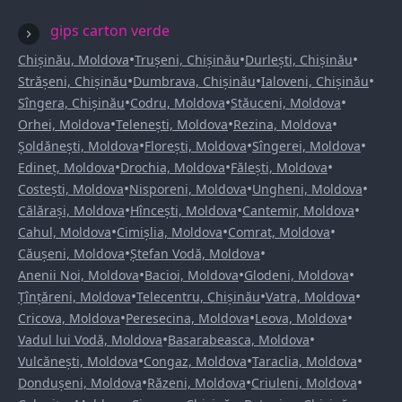
gips carton verde
•
•
•
Chișinău, Moldova
Trușeni, Chișinău
Durlești, Chișinău
•
•
•
Strășeni, Chișinău
Dumbrava, Chișinău
Ialoveni, Chișinău
•
•
•
Sîngera, Chișinău
Codru, Moldova
Stăuceni, Moldova
•
•
•
Orhei, Moldova
Telenești, Moldova
Rezina, Moldova
•
•
•
Șoldănești, Moldova
Florești, Moldova
Sîngerei, Moldova
•
•
•
Edineț, Moldova
Drochia, Moldova
Fălești, Moldova
•
•
•
Costești, Moldova
Nisporeni, Moldova
Ungheni, Moldova
•
•
•
Călărași, Moldova
Hîncești, Moldova
Cantemir, Moldova
•
•
•
Cahul, Moldova
Cimișlia, Moldova
Comrat, Moldova
•
•
Căușeni, Moldova
Ștefan Vodă, Moldova
•
•
•
Anenii Noi, Moldova
Bacioi, Moldova
Glodeni, Moldova
•
•
•
Țînțăreni, Moldova
Telecentru, Chișinău
Vatra, Moldova
•
•
•
Cricova, Moldova
Peresecina, Moldova
Leova, Moldova
•
•
Vadul lui Vodă, Moldova
Basarabeasca, Moldova
•
•
•
Vulcănești, Moldova
Congaz, Moldova
Taraclia, Moldova
•
•
•
Dondușeni, Moldova
Răzeni, Moldova
Criuleni, Moldova