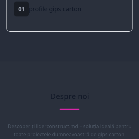
profile gips carton
01
Despre noi
Descoperiți liderconstruct.md – soluția ideală pentru
toate proiectele dumneavoastră de gips carton!