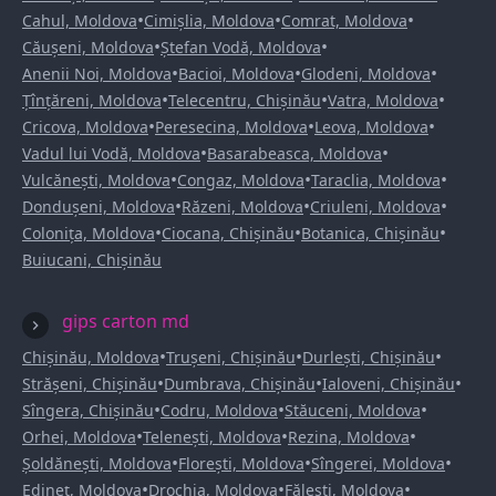
•
•
•
Cahul, Moldova
Cimișlia, Moldova
Comrat, Moldova
•
•
Căușeni, Moldova
Ștefan Vodă, Moldova
•
•
•
Anenii Noi, Moldova
Bacioi, Moldova
Glodeni, Moldova
•
•
•
Țînțăreni, Moldova
Telecentru, Chișinău
Vatra, Moldova
•
•
•
Cricova, Moldova
Peresecina, Moldova
Leova, Moldova
•
•
Vadul lui Vodă, Moldova
Basarabeasca, Moldova
•
•
•
Vulcănești, Moldova
Congaz, Moldova
Taraclia, Moldova
•
•
•
Dondușeni, Moldova
Răzeni, Moldova
Criuleni, Moldova
•
•
•
Colonița, Moldova
Ciocana, Chișinău
Botanica, Chișinău
Buiucani, Chișinău
gips carton md
•
•
•
Chișinău, Moldova
Trușeni, Chișinău
Durlești, Chișinău
•
•
•
Strășeni, Chișinău
Dumbrava, Chișinău
Ialoveni, Chișinău
•
•
•
Sîngera, Chișinău
Codru, Moldova
Stăuceni, Moldova
•
•
•
Orhei, Moldova
Telenești, Moldova
Rezina, Moldova
•
•
•
Șoldănești, Moldova
Florești, Moldova
Sîngerei, Moldova
•
•
•
Edineț, Moldova
Drochia, Moldova
Fălești, Moldova