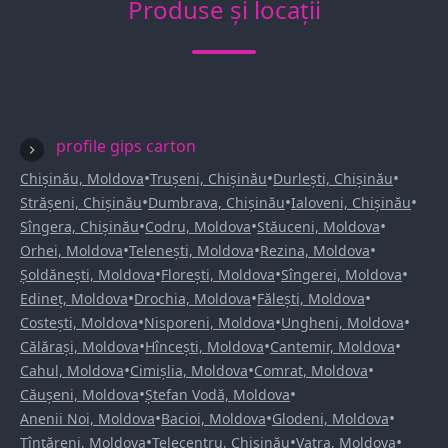
Produse și locații
profile gips carton
•
•
•
Chișinău, Moldova
Trușeni, Chișinău
Durlești, Chișinău
•
•
•
Strășeni, Chișinău
Dumbrava, Chișinău
Ialoveni, Chișinău
•
•
•
Sîngera, Chișinău
Codru, Moldova
Stăuceni, Moldova
•
•
•
Orhei, Moldova
Telenești, Moldova
Rezina, Moldova
•
•
•
Șoldănești, Moldova
Florești, Moldova
Sîngerei, Moldova
•
•
•
Edineț, Moldova
Drochia, Moldova
Fălești, Moldova
•
•
•
Costești, Moldova
Nisporeni, Moldova
Ungheni, Moldova
•
•
•
Călărași, Moldova
Hîncești, Moldova
Cantemir, Moldova
•
•
•
Cahul, Moldova
Cimișlia, Moldova
Comrat, Moldova
•
•
Căușeni, Moldova
Ștefan Vodă, Moldova
•
•
•
Anenii Noi, Moldova
Bacioi, Moldova
Glodeni, Moldova
•
•
•
Țînțăreni, Moldova
Telecentru, Chișinău
Vatra, Moldova