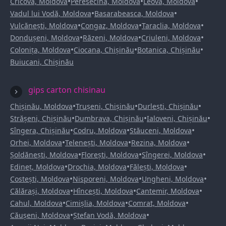
•
•
•
Cricova, Moldova
Peresecina, Moldova
Leova, Moldova
•
•
Vadul lui Vodă, Moldova
Basarabeasca, Moldova
•
•
•
Vulcănești, Moldova
Congaz, Moldova
Taraclia, Moldova
•
•
•
Dondușeni, Moldova
Răzeni, Moldova
Criuleni, Moldova
•
•
•
Colonița, Moldova
Ciocana, Chișinău
Botanica, Chișinău
Buiucani, Chișinău
gips carton chisinau
•
•
•
Chișinău, Moldova
Trușeni, Chișinău
Durlești, Chișinău
•
•
•
Strășeni, Chișinău
Dumbrava, Chișinău
Ialoveni, Chișinău
•
•
•
Sîngera, Chișinău
Codru, Moldova
Stăuceni, Moldova
•
•
•
Orhei, Moldova
Telenești, Moldova
Rezina, Moldova
•
•
•
Șoldănești, Moldova
Florești, Moldova
Sîngerei, Moldova
•
•
•
Edineț, Moldova
Drochia, Moldova
Fălești, Moldova
•
•
•
Costești, Moldova
Nisporeni, Moldova
Ungheni, Moldova
•
•
•
Călărași, Moldova
Hîncești, Moldova
Cantemir, Moldova
•
•
•
Cahul, Moldova
Cimișlia, Moldova
Comrat, Moldova
•
•
Căușeni, Moldova
Ștefan Vodă, Moldova