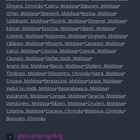
•
•
•
Sîngera, Chișinău
Codru, Moldova
Stăuceni, Moldova
•
•
•
Orhei, Moldova
Telenești, Moldova
Rezina, Moldova
•
•
•
Șoldănești, Moldova
Florești, Moldova
Sîngerei, Moldova
•
•
•
Edineț, Moldova
Drochia, Moldova
Fălești, Moldova
•
•
•
Costești, Moldova
Nisporeni, Moldova
Ungheni, Moldova
•
•
•
Călărași, Moldova
Hîncești, Moldova
Cantemir, Moldova
•
•
•
Cahul, Moldova
Cimișlia, Moldova
Comrat, Moldova
•
•
Căușeni, Moldova
Ștefan Vodă, Moldova
•
•
•
Anenii Noi, Moldova
Bacioi, Moldova
Glodeni, Moldova
•
•
•
Țînțăreni, Moldova
Telecentru, Chișinău
Vatra, Moldova
•
•
•
Cricova, Moldova
Peresecina, Moldova
Leova, Moldova
•
•
Vadul lui Vodă, Moldova
Basarabeasca, Moldova
•
•
•
Vulcănești, Moldova
Congaz, Moldova
Taraclia, Moldova
•
•
•
Dondușeni, Moldova
Răzeni, Moldova
Criuleni, Moldova
•
•
•
Colonița, Moldova
Ciocana, Chișinău
Botanica, Chișinău
Buiucani, Chișinău
gips carton ignifug