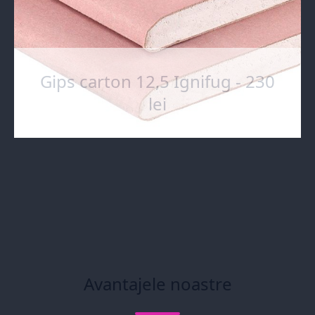
Gips carton 12,5 Ignifug - 230
lei
Avantajele noastre