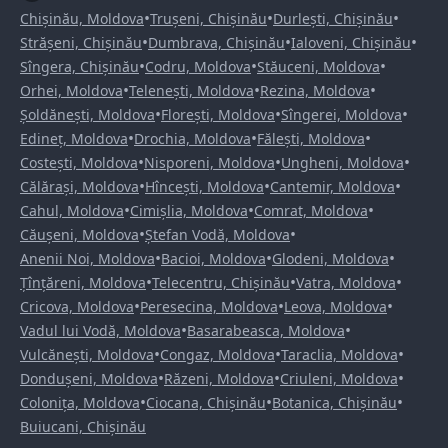
•
•
•
Chișinău, Moldova
Trușeni, Chișinău
Durlești, Chișinău
•
•
•
Strășeni, Chișinău
Dumbrava, Chișinău
Ialoveni, Chișinău
•
•
•
Sîngera, Chișinău
Codru, Moldova
Stăuceni, Moldova
•
•
•
Orhei, Moldova
Telenești, Moldova
Rezina, Moldova
•
•
•
Șoldănești, Moldova
Florești, Moldova
Sîngerei, Moldova
•
•
•
Edineț, Moldova
Drochia, Moldova
Fălești, Moldova
•
•
•
Costești, Moldova
Nisporeni, Moldova
Ungheni, Moldova
•
•
•
Călărași, Moldova
Hîncești, Moldova
Cantemir, Moldova
•
•
•
Cahul, Moldova
Cimișlia, Moldova
Comrat, Moldova
•
•
Căușeni, Moldova
Ștefan Vodă, Moldova
•
•
•
Anenii Noi, Moldova
Bacioi, Moldova
Glodeni, Moldova
•
•
•
Țînțăreni, Moldova
Telecentru, Chișinău
Vatra, Moldova
•
•
•
Cricova, Moldova
Peresecina, Moldova
Leova, Moldova
•
•
Vadul lui Vodă, Moldova
Basarabeasca, Moldova
•
•
•
Vulcănești, Moldova
Congaz, Moldova
Taraclia, Moldova
•
•
•
Dondușeni, Moldova
Răzeni, Moldova
Criuleni, Moldova
•
•
•
Colonița, Moldova
Ciocana, Chișinău
Botanica, Chișinău
Buiucani, Chișinău