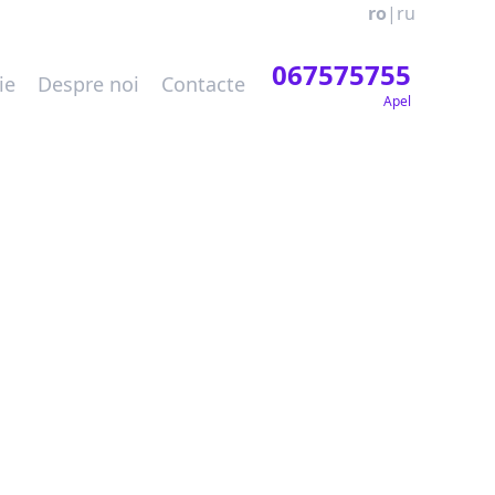
ro
|
ru
067575755
ie
Despre noi
Contacte
Apel