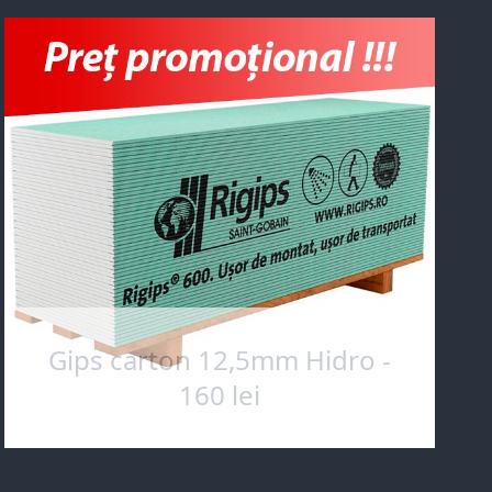
Gips carton 12,5mm Hidro -
160 lei