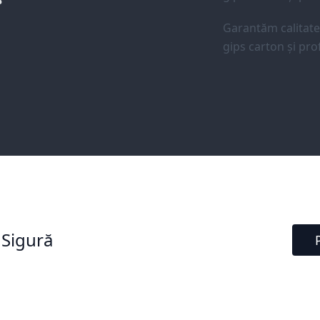
Garantăm calitat
gips carton și prof
 Sigură