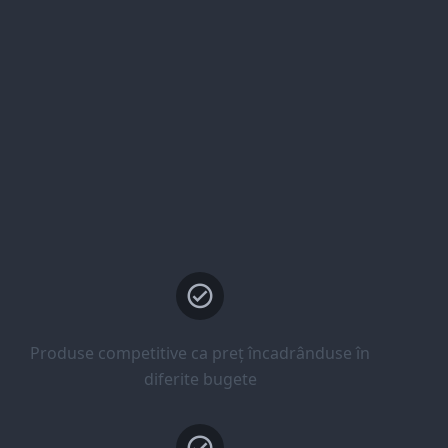
Produse competitive ca preț încadrânduse în
diferite bugete