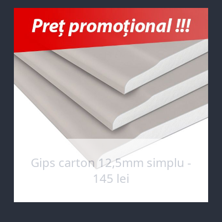
Gips carton 12,5mm simplu -
145 lei