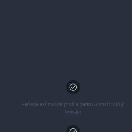
Variație extinsă de profile pentru construcții și
finisaje