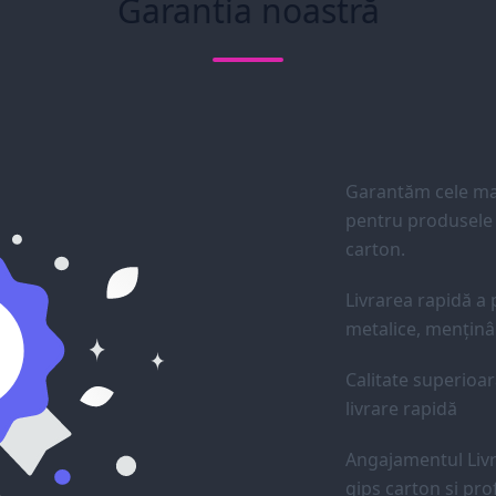
Garantia noastră
Garantăm cele mai
pentru produsele d
carton.
Livrarea rapidă a p
metalice, menținân
Calitate superioar
livrare rapidă
Angajamentul Livr
gips carton și prof