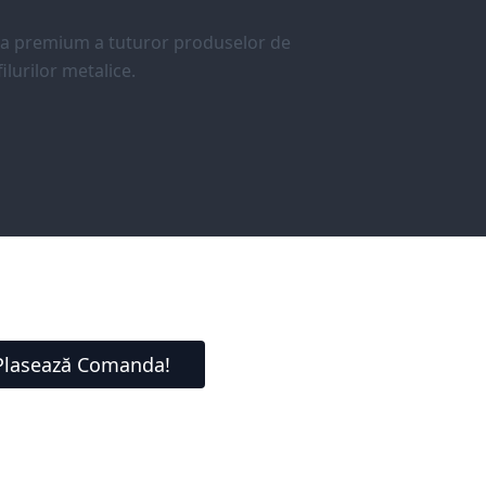
ea premium a tuturor produselor de
ilurilor metalice.
Plasează Comanda!