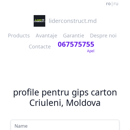
ro
|
ru
liderconstruct.md
Products
Avantaje
Garantie
Despre noi
067575755
Contacte
Apel
profile pentru gips carton
Criuleni, Moldova