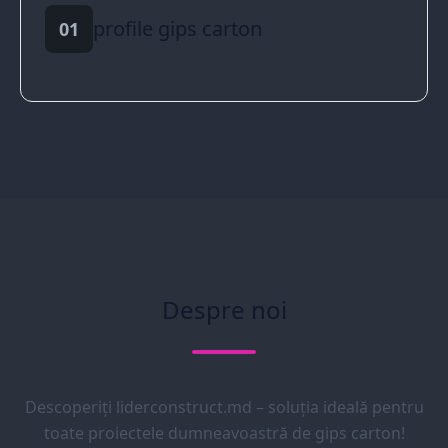
profile gips carton
01
Despre noi
Descoperiți liderconstruct.md – soluția ideală pentru
toate proiectele dumneavoastră de gips carton!