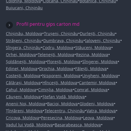
•
•
•
Colonița, Moldova
Ciocana, Chișinău
Botanica, Chișinău
Buiucani, Chișinău
Profil pentru gips carton md
•
•
•
Chișinău, Moldova
Trușeni, Chișinău
Durlești, Chișinău
•
•
•
Strășeni, Chișinău
Dumbrava, Chișinău
Ialoveni, Chișinău
•
•
•
Sîngera, Chișinău
Codru, Moldova
Stăuceni, Moldova
•
•
•
Orhei, Moldova
Telenești, Moldova
Rezina, Moldova
•
•
•
Șoldănești, Moldova
Florești, Moldova
Sîngerei, Moldova
•
•
•
Edineț, Moldova
Drochia, Moldova
Fălești, Moldova
•
•
•
Costești, Moldova
Nisporeni, Moldova
Ungheni, Moldova
•
•
•
Călărași, Moldova
Hîncești, Moldova
Cantemir, Moldova
•
•
•
Cahul, Moldova
Cimișlia, Moldova
Comrat, Moldova
•
•
Căușeni, Moldova
Ștefan Vodă, Moldova
•
•
•
Anenii Noi, Moldova
Bacioi, Moldova
Glodeni, Moldova
•
•
•
Țînțăreni, Moldova
Telecentru, Chișinău
Vatra, Moldova
•
•
•
Cricova, Moldova
Peresecina, Moldova
Leova, Moldova
•
•
Vadul lui Vodă, Moldova
Basarabeasca, Moldova