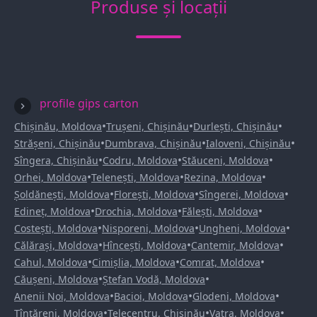
Produse și locații
profile gips carton
•
•
•
Chișinău, Moldova
Trușeni, Chișinău
Durlești, Chișinău
•
•
•
Strășeni, Chișinău
Dumbrava, Chișinău
Ialoveni, Chișinău
•
•
•
Sîngera, Chișinău
Codru, Moldova
Stăuceni, Moldova
•
•
•
Orhei, Moldova
Telenești, Moldova
Rezina, Moldova
•
•
•
Șoldănești, Moldova
Florești, Moldova
Sîngerei, Moldova
•
•
•
Edineț, Moldova
Drochia, Moldova
Fălești, Moldova
•
•
•
Costești, Moldova
Nisporeni, Moldova
Ungheni, Moldova
•
•
•
Călărași, Moldova
Hîncești, Moldova
Cantemir, Moldova
•
•
•
Cahul, Moldova
Cimișlia, Moldova
Comrat, Moldova
•
•
Căușeni, Moldova
Ștefan Vodă, Moldova
•
•
•
Anenii Noi, Moldova
Bacioi, Moldova
Glodeni, Moldova
•
•
•
Țînțăreni, Moldova
Telecentru, Chișinău
Vatra, Moldova