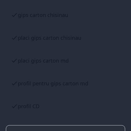
gips carton chisinau
placi gips carton chisinau
placi gips carton md
profil pentru gips carton md
profil CD