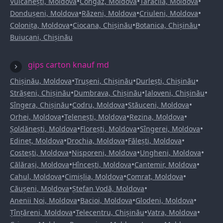
•
•
•
Vulcănești, Moldova
Congaz, Moldova
Taraclia, Moldova
•
•
•
Dondușeni, Moldova
Răzeni, Moldova
Criuleni, Moldova
•
•
•
Colonița, Moldova
Ciocana, Chișinău
Botanica, Chișinău
Buiucani, Chișinău
gips carton knauf md
•
•
•
Chișinău, Moldova
Trușeni, Chișinău
Durlești, Chișinău
•
•
•
Strășeni, Chișinău
Dumbrava, Chișinău
Ialoveni, Chișinău
•
•
•
Sîngera, Chișinău
Codru, Moldova
Stăuceni, Moldova
•
•
•
Orhei, Moldova
Telenești, Moldova
Rezina, Moldova
•
•
•
Șoldănești, Moldova
Florești, Moldova
Sîngerei, Moldova
•
•
•
Edineț, Moldova
Drochia, Moldova
Fălești, Moldova
•
•
•
Costești, Moldova
Nisporeni, Moldova
Ungheni, Moldova
•
•
•
Călărași, Moldova
Hîncești, Moldova
Cantemir, Moldova
•
•
•
Cahul, Moldova
Cimișlia, Moldova
Comrat, Moldova
•
•
Căușeni, Moldova
Ștefan Vodă, Moldova
•
•
•
Anenii Noi, Moldova
Bacioi, Moldova
Glodeni, Moldova
•
•
•
Țînțăreni, Moldova
Telecentru, Chișinău
Vatra, Moldova