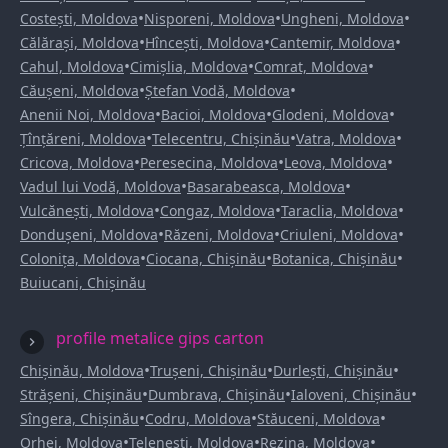
•
•
•
Costești, Moldova
Nisporeni, Moldova
Ungheni, Moldova
•
•
•
Călărași, Moldova
Hîncești, Moldova
Cantemir, Moldova
•
•
•
Cahul, Moldova
Cimișlia, Moldova
Comrat, Moldova
•
•
Căușeni, Moldova
Ștefan Vodă, Moldova
•
•
•
Anenii Noi, Moldova
Bacioi, Moldova
Glodeni, Moldova
•
•
•
Țînțăreni, Moldova
Telecentru, Chișinău
Vatra, Moldova
•
•
•
Cricova, Moldova
Peresecina, Moldova
Leova, Moldova
•
•
Vadul lui Vodă, Moldova
Basarabeasca, Moldova
•
•
•
Vulcănești, Moldova
Congaz, Moldova
Taraclia, Moldova
•
•
•
Dondușeni, Moldova
Răzeni, Moldova
Criuleni, Moldova
•
•
•
Colonița, Moldova
Ciocana, Chișinău
Botanica, Chișinău
Buiucani, Chișinău
profile metalice gips carton
•
•
•
Chișinău, Moldova
Trușeni, Chișinău
Durlești, Chișinău
•
•
•
Strășeni, Chișinău
Dumbrava, Chișinău
Ialoveni, Chișinău
•
•
•
Sîngera, Chișinău
Codru, Moldova
Stăuceni, Moldova
•
•
•
Orhei, Moldova
Telenești, Moldova
Rezina, Moldova