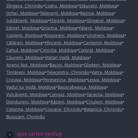
•
•
•
Sîngera, Chișinău
Codru, Moldova
Stăuceni, Moldova
•
•
•
Orhei, Moldova
Telenești, Moldova
Rezina, Moldova
•
•
•
Șoldănești, Moldova
Florești, Moldova
Sîngerei, Moldova
•
•
•
Edineț, Moldova
Drochia, Moldova
Fălești, Moldova
•
•
•
Costești, Moldova
Nisporeni, Moldova
Ungheni, Moldova
•
•
•
Călărași, Moldova
Hîncești, Moldova
Cantemir, Moldova
•
•
•
Cahul, Moldova
Cimișlia, Moldova
Comrat, Moldova
•
•
Căușeni, Moldova
Ștefan Vodă, Moldova
•
•
•
Anenii Noi, Moldova
Bacioi, Moldova
Glodeni, Moldova
•
•
•
Țînțăreni, Moldova
Telecentru, Chișinău
Vatra, Moldova
•
•
•
Cricova, Moldova
Peresecina, Moldova
Leova, Moldova
•
•
Vadul lui Vodă, Moldova
Basarabeasca, Moldova
•
•
•
Vulcănești, Moldova
Congaz, Moldova
Taraclia, Moldova
•
•
•
Dondușeni, Moldova
Răzeni, Moldova
Criuleni, Moldova
•
•
•
Colonița, Moldova
Ciocana, Chișinău
Botanica, Chișinău
Buiucani, Chișinău
gips carton ignifug