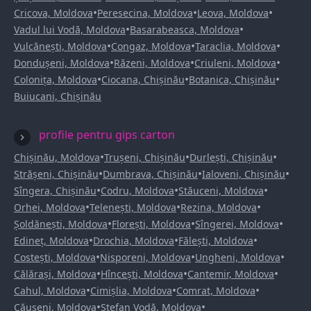
•
•
•
Cricova, Moldova
Peresecina, Moldova
Leova, Moldova
•
•
Vadul lui Vodă, Moldova
Basarabeasca, Moldova
•
•
•
Vulcănești, Moldova
Congaz, Moldova
Taraclia, Moldova
•
•
•
Dondușeni, Moldova
Răzeni, Moldova
Criuleni, Moldova
•
•
•
Colonița, Moldova
Ciocana, Chișinău
Botanica, Chișinău
Buiucani, Chișinău
profile pentru gips carton
•
•
•
Chișinău, Moldova
Trușeni, Chișinău
Durlești, Chișinău
•
•
•
Strășeni, Chișinău
Dumbrava, Chișinău
Ialoveni, Chișinău
•
•
•
Sîngera, Chișinău
Codru, Moldova
Stăuceni, Moldova
•
•
•
Orhei, Moldova
Telenești, Moldova
Rezina, Moldova
•
•
•
Șoldănești, Moldova
Florești, Moldova
Sîngerei, Moldova
•
•
•
Edineț, Moldova
Drochia, Moldova
Fălești, Moldova
•
•
•
Costești, Moldova
Nisporeni, Moldova
Ungheni, Moldova
•
•
•
Călărași, Moldova
Hîncești, Moldova
Cantemir, Moldova
•
•
•
Cahul, Moldova
Cimișlia, Moldova
Comrat, Moldova
•
•
Căușeni, Moldova
Ștefan Vodă, Moldova