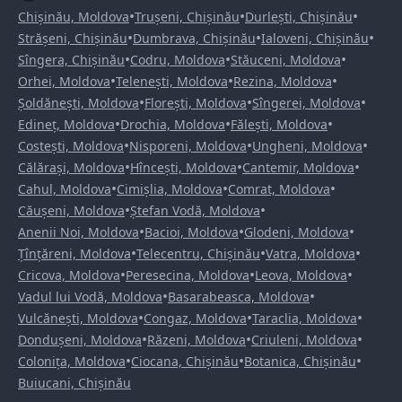
•
•
•
Chișinău, Moldova
Trușeni, Chișinău
Durlești, Chișinău
•
•
•
Strășeni, Chișinău
Dumbrava, Chișinău
Ialoveni, Chișinău
•
•
•
Sîngera, Chișinău
Codru, Moldova
Stăuceni, Moldova
•
•
•
Orhei, Moldova
Telenești, Moldova
Rezina, Moldova
•
•
•
Șoldănești, Moldova
Florești, Moldova
Sîngerei, Moldova
•
•
•
Edineț, Moldova
Drochia, Moldova
Fălești, Moldova
•
•
•
Costești, Moldova
Nisporeni, Moldova
Ungheni, Moldova
•
•
•
Călărași, Moldova
Hîncești, Moldova
Cantemir, Moldova
•
•
•
Cahul, Moldova
Cimișlia, Moldova
Comrat, Moldova
•
•
Căușeni, Moldova
Ștefan Vodă, Moldova
•
•
•
Anenii Noi, Moldova
Bacioi, Moldova
Glodeni, Moldova
•
•
•
Țînțăreni, Moldova
Telecentru, Chișinău
Vatra, Moldova
•
•
•
Cricova, Moldova
Peresecina, Moldova
Leova, Moldova
•
•
Vadul lui Vodă, Moldova
Basarabeasca, Moldova
•
•
•
Vulcănești, Moldova
Congaz, Moldova
Taraclia, Moldova
•
•
•
Dondușeni, Moldova
Răzeni, Moldova
Criuleni, Moldova
•
•
•
Colonița, Moldova
Ciocana, Chișinău
Botanica, Chișinău
Buiucani, Chișinău