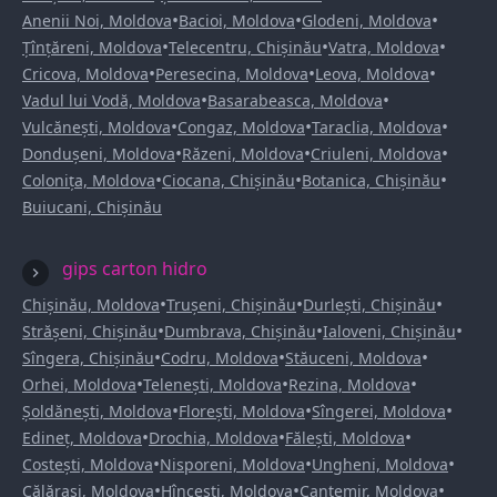
•
•
•
Anenii Noi, Moldova
Bacioi, Moldova
Glodeni, Moldova
•
•
•
Țînțăreni, Moldova
Telecentru, Chișinău
Vatra, Moldova
•
•
•
Cricova, Moldova
Peresecina, Moldova
Leova, Moldova
•
•
Vadul lui Vodă, Moldova
Basarabeasca, Moldova
•
•
•
Vulcănești, Moldova
Congaz, Moldova
Taraclia, Moldova
•
•
•
Dondușeni, Moldova
Răzeni, Moldova
Criuleni, Moldova
•
•
•
Colonița, Moldova
Ciocana, Chișinău
Botanica, Chișinău
Buiucani, Chișinău
gips carton hidro
•
•
•
Chișinău, Moldova
Trușeni, Chișinău
Durlești, Chișinău
•
•
•
Strășeni, Chișinău
Dumbrava, Chișinău
Ialoveni, Chișinău
•
•
•
Sîngera, Chișinău
Codru, Moldova
Stăuceni, Moldova
•
•
•
Orhei, Moldova
Telenești, Moldova
Rezina, Moldova
•
•
•
Șoldănești, Moldova
Florești, Moldova
Sîngerei, Moldova
•
•
•
Edineț, Moldova
Drochia, Moldova
Fălești, Moldova
•
•
•
Costești, Moldova
Nisporeni, Moldova
Ungheni, Moldova
•
•
•
Călărași, Moldova
Hîncești, Moldova
Cantemir, Moldova