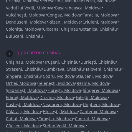
•
•
•
Cricova, Moldova
Peresecina, Moldova
Leova, Moldova
•
•
Vadul lui Vodă, Moldova
Basarabeasca, Moldova
•
•
•
Vulcănești, Moldova
Congaz, Moldova
Taraclia, Moldova
•
•
•
Dondușeni, Moldova
Răzeni, Moldova
Criuleni, Moldova
•
•
•
Colonița, Moldova
Ciocana, Chișinău
Botanica, Chișinău
Buiucani, Chișinău
gips carton chisinau
•
•
•
Chișinău, Moldova
Trușeni, Chișinău
Durlești, Chișinău
•
•
•
Strășeni, Chișinău
Dumbrava, Chișinău
Ialoveni, Chișinău
•
•
•
Sîngera, Chișinău
Codru, Moldova
Stăuceni, Moldova
•
•
•
Orhei, Moldova
Telenești, Moldova
Rezina, Moldova
•
•
•
Șoldănești, Moldova
Florești, Moldova
Sîngerei, Moldova
•
•
•
Edineț, Moldova
Drochia, Moldova
Fălești, Moldova
•
•
•
Costești, Moldova
Nisporeni, Moldova
Ungheni, Moldova
•
•
•
Călărași, Moldova
Hîncești, Moldova
Cantemir, Moldova
•
•
•
Cahul, Moldova
Cimișlia, Moldova
Comrat, Moldova
•
•
Căușeni, Moldova
Ștefan Vodă, Moldova