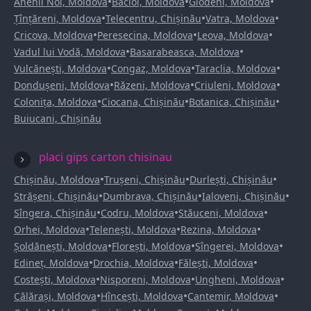
•
•
•
Anenii Noi, Moldova
Bacioi, Moldova
Glodeni, Moldova
•
•
•
Țînțăreni, Moldova
Telecentru, Chișinău
Vatra, Moldova
•
•
•
Cricova, Moldova
Peresecina, Moldova
Leova, Moldova
•
•
Vadul lui Vodă, Moldova
Basarabeasca, Moldova
•
•
•
Vulcănești, Moldova
Congaz, Moldova
Taraclia, Moldova
•
•
•
Dondușeni, Moldova
Răzeni, Moldova
Criuleni, Moldova
•
•
•
Colonița, Moldova
Ciocana, Chișinău
Botanica, Chișinău
Buiucani, Chișinău
placi gips carton chisinau
•
•
•
Chișinău, Moldova
Trușeni, Chișinău
Durlești, Chișinău
•
•
•
Strășeni, Chișinău
Dumbrava, Chișinău
Ialoveni, Chișinău
•
•
•
Sîngera, Chișinău
Codru, Moldova
Stăuceni, Moldova
•
•
•
Orhei, Moldova
Telenești, Moldova
Rezina, Moldova
•
•
•
Șoldănești, Moldova
Florești, Moldova
Sîngerei, Moldova
•
•
•
Edineț, Moldova
Drochia, Moldova
Fălești, Moldova
•
•
•
Costești, Moldova
Nisporeni, Moldova
Ungheni, Moldova
•
•
•
Călărași, Moldova
Hîncești, Moldova
Cantemir, Moldova