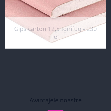
Gips carton 12,5 Ignifug - 230
lei
Avantajele noastre