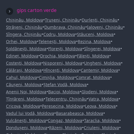
gips carton verde
•
•
•
Chișinău, Moldova
Trușeni, Chișinău
Durlești, Chișinău
•
•
•
Strășeni, Chișinău
Dumbrava, Chișinău
Ialoveni, Chișinău
•
•
•
Sîngera, Chișinău
Codru, Moldova
Stăuceni, Moldova
•
•
•
Orhei, Moldova
Telenești, Moldova
Rezina, Moldova
•
•
•
Șoldănești, Moldova
Florești, Moldova
Sîngerei, Moldova
•
•
•
Edineț, Moldova
Drochia, Moldova
Fălești, Moldova
•
•
•
Costești, Moldova
Nisporeni, Moldova
Ungheni, Moldova
•
•
•
Călărași, Moldova
Hîncești, Moldova
Cantemir, Moldova
•
•
•
Cahul, Moldova
Cimișlia, Moldova
Comrat, Moldova
•
•
Căușeni, Moldova
Ștefan Vodă, Moldova
•
•
•
Anenii Noi, Moldova
Bacioi, Moldova
Glodeni, Moldova
•
•
•
Țînțăreni, Moldova
Telecentru, Chișinău
Vatra, Moldova
•
•
•
Cricova, Moldova
Peresecina, Moldova
Leova, Moldova
•
•
Vadul lui Vodă, Moldova
Basarabeasca, Moldova
•
•
•
Vulcănești, Moldova
Congaz, Moldova
Taraclia, Moldova
•
•
•
Dondușeni, Moldova
Răzeni, Moldova
Criuleni, Moldova