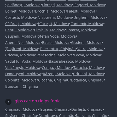
•
•
•
Șoldănești, Moldova
Florești, Moldova
Sîngerei, Moldova
•
•
•
Edineț, Moldova
Drochia, Moldova
Fălești, Moldova
•
•
•
Costești, Moldova
Nisporeni, Moldova
Ungheni, Moldova
•
•
•
Călărași, Moldova
Hîncești, Moldova
Cantemir, Moldova
•
•
•
Cahul, Moldova
Cimișlia, Moldova
Comrat, Moldova
•
•
Căușeni, Moldova
Ștefan Vodă, Moldova
•
•
•
Anenii Noi, Moldova
Bacioi, Moldova
Glodeni, Moldova
•
•
•
Țînțăreni, Moldova
Telecentru, Chișinău
Vatra, Moldova
•
•
•
Cricova, Moldova
Peresecina, Moldova
Leova, Moldova
•
•
Vadul lui Vodă, Moldova
Basarabeasca, Moldova
•
•
•
Vulcănești, Moldova
Congaz, Moldova
Taraclia, Moldova
•
•
•
Dondușeni, Moldova
Răzeni, Moldova
Criuleni, Moldova
•
•
•
Colonița, Moldova
Ciocana, Chișinău
Botanica, Chișinău
Buiucani, Chișinău
gips carton rigips fonic
•
•
•
Chișinău, Moldova
Trușeni, Chișinău
Durlești, Chișinău
•
•
•
Strășeni, Chișinău
Dumbrava, Chișinău
Ialoveni, Chișinău