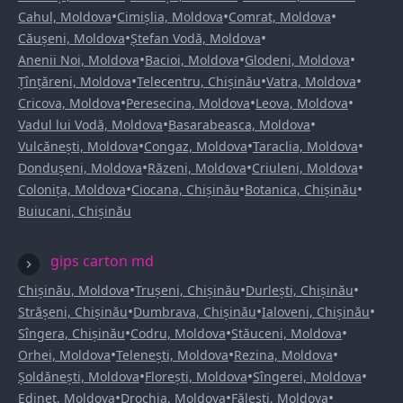
•
•
•
Cahul, Moldova
Cimișlia, Moldova
Comrat, Moldova
•
•
Căușeni, Moldova
Ștefan Vodă, Moldova
•
•
•
Anenii Noi, Moldova
Bacioi, Moldova
Glodeni, Moldova
•
•
•
Țînțăreni, Moldova
Telecentru, Chișinău
Vatra, Moldova
•
•
•
Cricova, Moldova
Peresecina, Moldova
Leova, Moldova
•
•
Vadul lui Vodă, Moldova
Basarabeasca, Moldova
•
•
•
Vulcănești, Moldova
Congaz, Moldova
Taraclia, Moldova
•
•
•
Dondușeni, Moldova
Răzeni, Moldova
Criuleni, Moldova
•
•
•
Colonița, Moldova
Ciocana, Chișinău
Botanica, Chișinău
Buiucani, Chișinău
gips carton md
•
•
•
Chișinău, Moldova
Trușeni, Chișinău
Durlești, Chișinău
•
•
•
Strășeni, Chișinău
Dumbrava, Chișinău
Ialoveni, Chișinău
•
•
•
Sîngera, Chișinău
Codru, Moldova
Stăuceni, Moldova
•
•
•
Orhei, Moldova
Telenești, Moldova
Rezina, Moldova
•
•
•
Șoldănești, Moldova
Florești, Moldova
Sîngerei, Moldova
•
•
•
Edineț, Moldova
Drochia, Moldova
Fălești, Moldova