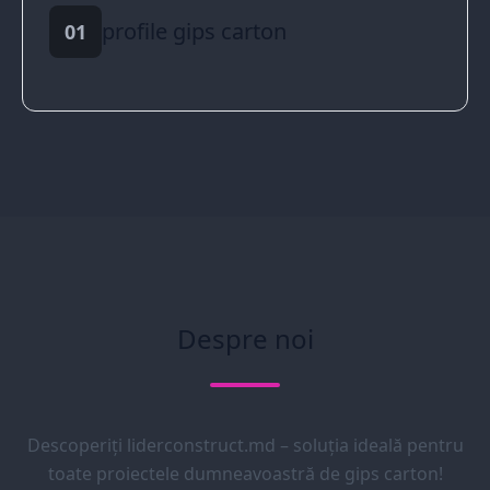
profile gips carton
01
Despre noi
Descoperiți liderconstruct.md – soluția ideală pentru
toate proiectele dumneavoastră de gips carton!