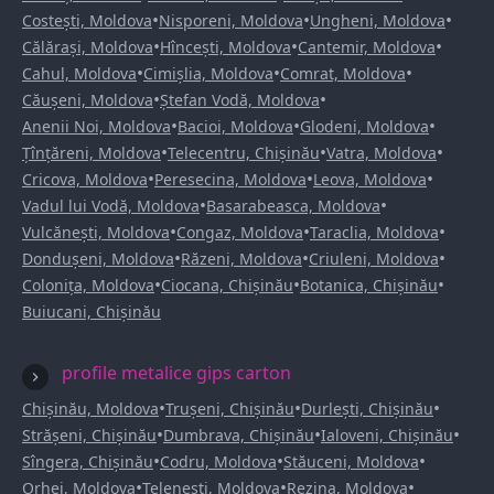
•
•
•
Costești, Moldova
Nisporeni, Moldova
Ungheni, Moldova
•
•
•
Călărași, Moldova
Hîncești, Moldova
Cantemir, Moldova
•
•
•
Cahul, Moldova
Cimișlia, Moldova
Comrat, Moldova
•
•
Căușeni, Moldova
Ștefan Vodă, Moldova
•
•
•
Anenii Noi, Moldova
Bacioi, Moldova
Glodeni, Moldova
•
•
•
Țînțăreni, Moldova
Telecentru, Chișinău
Vatra, Moldova
•
•
•
Cricova, Moldova
Peresecina, Moldova
Leova, Moldova
•
•
Vadul lui Vodă, Moldova
Basarabeasca, Moldova
•
•
•
Vulcănești, Moldova
Congaz, Moldova
Taraclia, Moldova
•
•
•
Dondușeni, Moldova
Răzeni, Moldova
Criuleni, Moldova
•
•
•
Colonița, Moldova
Ciocana, Chișinău
Botanica, Chișinău
Buiucani, Chișinău
profile metalice gips carton
•
•
•
Chișinău, Moldova
Trușeni, Chișinău
Durlești, Chișinău
•
•
•
Strășeni, Chișinău
Dumbrava, Chișinău
Ialoveni, Chișinău
•
•
•
Sîngera, Chișinău
Codru, Moldova
Stăuceni, Moldova
•
•
•
Orhei, Moldova
Telenești, Moldova
Rezina, Moldova