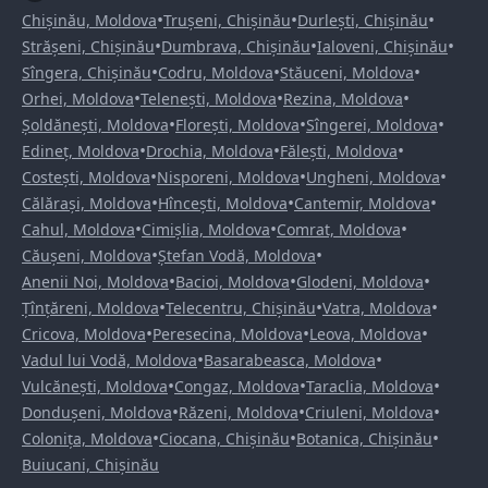
•
•
•
Chișinău, Moldova
Trușeni, Chișinău
Durlești, Chișinău
•
•
•
Strășeni, Chișinău
Dumbrava, Chișinău
Ialoveni, Chișinău
•
•
•
Sîngera, Chișinău
Codru, Moldova
Stăuceni, Moldova
•
•
•
Orhei, Moldova
Telenești, Moldova
Rezina, Moldova
•
•
•
Șoldănești, Moldova
Florești, Moldova
Sîngerei, Moldova
•
•
•
Edineț, Moldova
Drochia, Moldova
Fălești, Moldova
•
•
•
Costești, Moldova
Nisporeni, Moldova
Ungheni, Moldova
•
•
•
Călărași, Moldova
Hîncești, Moldova
Cantemir, Moldova
•
•
•
Cahul, Moldova
Cimișlia, Moldova
Comrat, Moldova
•
•
Căușeni, Moldova
Ștefan Vodă, Moldova
•
•
•
Anenii Noi, Moldova
Bacioi, Moldova
Glodeni, Moldova
•
•
•
Țînțăreni, Moldova
Telecentru, Chișinău
Vatra, Moldova
•
•
•
Cricova, Moldova
Peresecina, Moldova
Leova, Moldova
•
•
Vadul lui Vodă, Moldova
Basarabeasca, Moldova
•
•
•
Vulcănești, Moldova
Congaz, Moldova
Taraclia, Moldova
•
•
•
Dondușeni, Moldova
Răzeni, Moldova
Criuleni, Moldova
•
•
•
Colonița, Moldova
Ciocana, Chișinău
Botanica, Chișinău
Buiucani, Chișinău