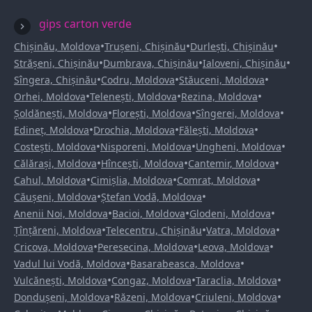
gips carton verde
•
•
•
Chișinău, Moldova
Trușeni, Chișinău
Durlești, Chișinău
•
•
•
Strășeni, Chișinău
Dumbrava, Chișinău
Ialoveni, Chișinău
•
•
•
Sîngera, Chișinău
Codru, Moldova
Stăuceni, Moldova
•
•
•
Orhei, Moldova
Telenești, Moldova
Rezina, Moldova
•
•
•
Șoldănești, Moldova
Florești, Moldova
Sîngerei, Moldova
•
•
•
Edineț, Moldova
Drochia, Moldova
Fălești, Moldova
•
•
•
Costești, Moldova
Nisporeni, Moldova
Ungheni, Moldova
•
•
•
Călărași, Moldova
Hîncești, Moldova
Cantemir, Moldova
•
•
•
Cahul, Moldova
Cimișlia, Moldova
Comrat, Moldova
•
•
Căușeni, Moldova
Ștefan Vodă, Moldova
•
•
•
Anenii Noi, Moldova
Bacioi, Moldova
Glodeni, Moldova
•
•
•
Țînțăreni, Moldova
Telecentru, Chișinău
Vatra, Moldova
•
•
•
Cricova, Moldova
Peresecina, Moldova
Leova, Moldova
•
•
Vadul lui Vodă, Moldova
Basarabeasca, Moldova
•
•
•
Vulcănești, Moldova
Congaz, Moldova
Taraclia, Moldova
•
•
•
Dondușeni, Moldova
Răzeni, Moldova
Criuleni, Moldova