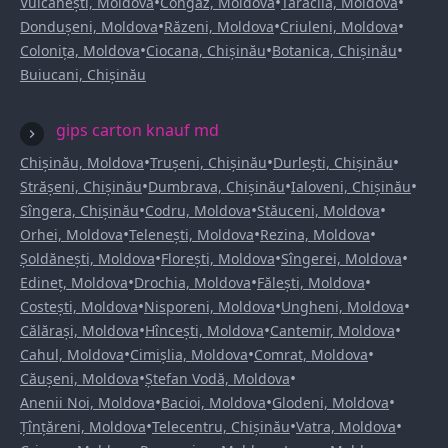
•
•
•
Vulcănești, Moldova
Congaz, Moldova
Taraclia, Moldova
•
•
•
Dondușeni, Moldova
Răzeni, Moldova
Criuleni, Moldova
•
•
•
Colonița, Moldova
Ciocana, Chișinău
Botanica, Chișinău
Buiucani, Chișinău
gips carton knauf md
•
•
•
Chișinău, Moldova
Trușeni, Chișinău
Durlești, Chișinău
•
•
•
Strășeni, Chișinău
Dumbrava, Chișinău
Ialoveni, Chișinău
•
•
•
Sîngera, Chișinău
Codru, Moldova
Stăuceni, Moldova
•
•
•
Orhei, Moldova
Telenești, Moldova
Rezina, Moldova
•
•
•
Șoldănești, Moldova
Florești, Moldova
Sîngerei, Moldova
•
•
•
Edineț, Moldova
Drochia, Moldova
Fălești, Moldova
•
•
•
Costești, Moldova
Nisporeni, Moldova
Ungheni, Moldova
•
•
•
Călărași, Moldova
Hîncești, Moldova
Cantemir, Moldova
•
•
•
Cahul, Moldova
Cimișlia, Moldova
Comrat, Moldova
•
•
Căușeni, Moldova
Ștefan Vodă, Moldova
•
•
•
Anenii Noi, Moldova
Bacioi, Moldova
Glodeni, Moldova
•
•
•
Țînțăreni, Moldova
Telecentru, Chișinău
Vatra, Moldova