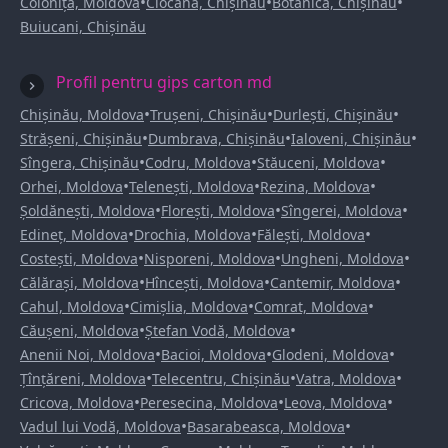
•
•
•
Colonița, Moldova
Ciocana, Chișinău
Botanica, Chișinău
Buiucani, Chișinău
Profil pentru gips carton md
•
•
•
Chișinău, Moldova
Trușeni, Chișinău
Durlești, Chișinău
•
•
•
Strășeni, Chișinău
Dumbrava, Chișinău
Ialoveni, Chișinău
•
•
•
Sîngera, Chișinău
Codru, Moldova
Stăuceni, Moldova
•
•
•
Orhei, Moldova
Telenești, Moldova
Rezina, Moldova
•
•
•
Șoldănești, Moldova
Florești, Moldova
Sîngerei, Moldova
•
•
•
Edineț, Moldova
Drochia, Moldova
Fălești, Moldova
•
•
•
Costești, Moldova
Nisporeni, Moldova
Ungheni, Moldova
•
•
•
Călărași, Moldova
Hîncești, Moldova
Cantemir, Moldova
•
•
•
Cahul, Moldova
Cimișlia, Moldova
Comrat, Moldova
•
•
Căușeni, Moldova
Ștefan Vodă, Moldova
•
•
•
Anenii Noi, Moldova
Bacioi, Moldova
Glodeni, Moldova
•
•
•
Țînțăreni, Moldova
Telecentru, Chișinău
Vatra, Moldova
•
•
•
Cricova, Moldova
Peresecina, Moldova
Leova, Moldova
•
•
Vadul lui Vodă, Moldova
Basarabeasca, Moldova