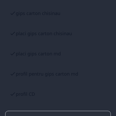
gips carton chisinau
placi gips carton chisinau
placi gips carton md
profil pentru gips carton md
profil CD