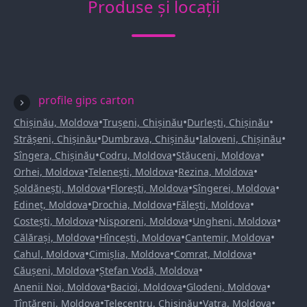
Produse și locații
profile gips carton
•
•
•
Chișinău, Moldova
Trușeni, Chișinău
Durlești, Chișinău
•
•
•
Strășeni, Chișinău
Dumbrava, Chișinău
Ialoveni, Chișinău
•
•
•
Sîngera, Chișinău
Codru, Moldova
Stăuceni, Moldova
•
•
•
Orhei, Moldova
Telenești, Moldova
Rezina, Moldova
•
•
•
Șoldănești, Moldova
Florești, Moldova
Sîngerei, Moldova
•
•
•
Edineț, Moldova
Drochia, Moldova
Fălești, Moldova
•
•
•
Costești, Moldova
Nisporeni, Moldova
Ungheni, Moldova
•
•
•
Călărași, Moldova
Hîncești, Moldova
Cantemir, Moldova
•
•
•
Cahul, Moldova
Cimișlia, Moldova
Comrat, Moldova
•
•
Căușeni, Moldova
Ștefan Vodă, Moldova
•
•
•
Anenii Noi, Moldova
Bacioi, Moldova
Glodeni, Moldova
•
•
•
Țînțăreni, Moldova
Telecentru, Chișinău
Vatra, Moldova