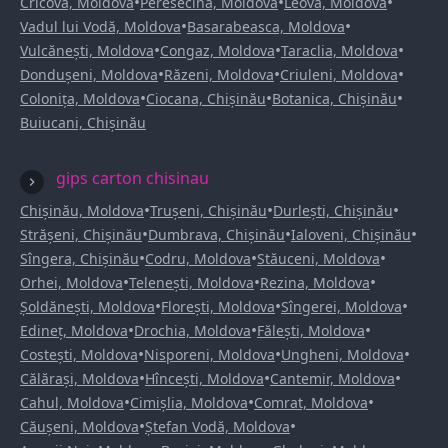
•
•
•
Cricova, Moldova
Peresecina, Moldova
Leova, Moldova
•
•
Vadul lui Vodă, Moldova
Basarabeasca, Moldova
•
•
•
Vulcănești, Moldova
Congaz, Moldova
Taraclia, Moldova
•
•
•
Dondușeni, Moldova
Răzeni, Moldova
Criuleni, Moldova
•
•
•
Colonița, Moldova
Ciocana, Chișinău
Botanica, Chișinău
Buiucani, Chișinău
gips carton chisinau
•
•
•
Chișinău, Moldova
Trușeni, Chișinău
Durlești, Chișinău
•
•
•
Strășeni, Chișinău
Dumbrava, Chișinău
Ialoveni, Chișinău
•
•
•
Sîngera, Chișinău
Codru, Moldova
Stăuceni, Moldova
•
•
•
Orhei, Moldova
Telenești, Moldova
Rezina, Moldova
•
•
•
Șoldănești, Moldova
Florești, Moldova
Sîngerei, Moldova
•
•
•
Edineț, Moldova
Drochia, Moldova
Fălești, Moldova
•
•
•
Costești, Moldova
Nisporeni, Moldova
Ungheni, Moldova
•
•
•
Călărași, Moldova
Hîncești, Moldova
Cantemir, Moldova
•
•
•
Cahul, Moldova
Cimișlia, Moldova
Comrat, Moldova
•
•
Căușeni, Moldova
Ștefan Vodă, Moldova