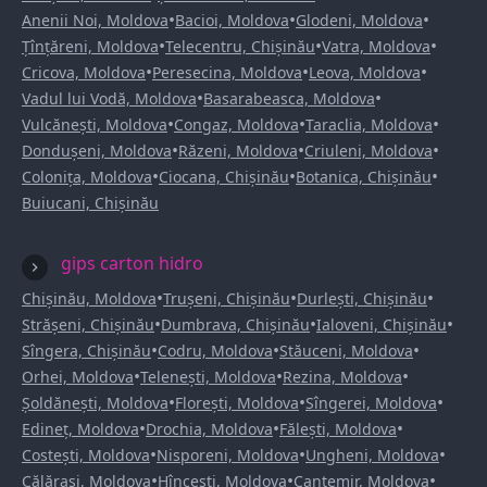
•
•
•
Anenii Noi, Moldova
Bacioi, Moldova
Glodeni, Moldova
•
•
•
Țînțăreni, Moldova
Telecentru, Chișinău
Vatra, Moldova
•
•
•
Cricova, Moldova
Peresecina, Moldova
Leova, Moldova
•
•
Vadul lui Vodă, Moldova
Basarabeasca, Moldova
•
•
•
Vulcănești, Moldova
Congaz, Moldova
Taraclia, Moldova
•
•
•
Dondușeni, Moldova
Răzeni, Moldova
Criuleni, Moldova
•
•
•
Colonița, Moldova
Ciocana, Chișinău
Botanica, Chișinău
Buiucani, Chișinău
gips carton hidro
•
•
•
Chișinău, Moldova
Trușeni, Chișinău
Durlești, Chișinău
•
•
•
Strășeni, Chișinău
Dumbrava, Chișinău
Ialoveni, Chișinău
•
•
•
Sîngera, Chișinău
Codru, Moldova
Stăuceni, Moldova
•
•
•
Orhei, Moldova
Telenești, Moldova
Rezina, Moldova
•
•
•
Șoldănești, Moldova
Florești, Moldova
Sîngerei, Moldova
•
•
•
Edineț, Moldova
Drochia, Moldova
Fălești, Moldova
•
•
•
Costești, Moldova
Nisporeni, Moldova
Ungheni, Moldova
•
•
•
Călărași, Moldova
Hîncești, Moldova
Cantemir, Moldova