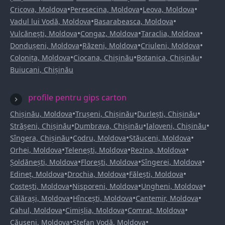
•
•
•
Cricova, Moldova
Peresecina, Moldova
Leova, Moldova
•
•
Vadul lui Vodă, Moldova
Basarabeasca, Moldova
•
•
•
Vulcănești, Moldova
Congaz, Moldova
Taraclia, Moldova
•
•
•
Dondușeni, Moldova
Răzeni, Moldova
Criuleni, Moldova
•
•
•
Colonița, Moldova
Ciocana, Chișinău
Botanica, Chișinău
Buiucani, Chișinău
profile pentru gips carton
•
•
•
Chișinău, Moldova
Trușeni, Chișinău
Durlești, Chișinău
•
•
•
Strășeni, Chișinău
Dumbrava, Chișinău
Ialoveni, Chișinău
•
•
•
Sîngera, Chișinău
Codru, Moldova
Stăuceni, Moldova
•
•
•
Orhei, Moldova
Telenești, Moldova
Rezina, Moldova
•
•
•
Șoldănești, Moldova
Florești, Moldova
Sîngerei, Moldova
•
•
•
Edineț, Moldova
Drochia, Moldova
Fălești, Moldova
•
•
•
Costești, Moldova
Nisporeni, Moldova
Ungheni, Moldova
•
•
•
Călărași, Moldova
Hîncești, Moldova
Cantemir, Moldova
•
•
•
Cahul, Moldova
Cimișlia, Moldova
Comrat, Moldova
•
•
Căușeni, Moldova
Ștefan Vodă, Moldova