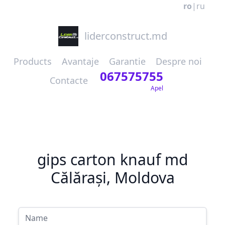
ro
|
ru
liderconstruct.md
Products
Avantaje
Garantie
Despre noi
067575755
Contacte
Apel
gips carton knauf md
Călărași, Moldova