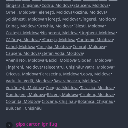
•
•
•
Sîngera, Chișinău
Codru, Moldova
Stăuceni, Moldova
•
•
•
Orhei, Moldova
Telenești, Moldova
Rezina, Moldova
•
•
•
Șoldănești, Moldova
Florești, Moldova
Sîngerei, Moldova
•
•
•
Edineț, Moldova
Drochia, Moldova
Fălești, Moldova
•
•
•
Costești, Moldova
Nisporeni, Moldova
Ungheni, Moldova
•
•
•
Călărași, Moldova
Hîncești, Moldova
Cantemir, Moldova
•
•
•
Cahul, Moldova
Cimișlia, Moldova
Comrat, Moldova
•
•
Căușeni, Moldova
Ștefan Vodă, Moldova
•
•
•
Anenii Noi, Moldova
Bacioi, Moldova
Glodeni, Moldova
•
•
•
Țînțăreni, Moldova
Telecentru, Chișinău
Vatra, Moldova
•
•
•
Cricova, Moldova
Peresecina, Moldova
Leova, Moldova
•
•
Vadul lui Vodă, Moldova
Basarabeasca, Moldova
•
•
•
Vulcănești, Moldova
Congaz, Moldova
Taraclia, Moldova
•
•
•
Dondușeni, Moldova
Răzeni, Moldova
Criuleni, Moldova
•
•
•
Colonița, Moldova
Ciocana, Chișinău
Botanica, Chișinău
Buiucani, Chișinău
gips carton ignifug