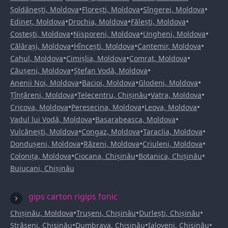
•
•
•
Șoldănești, Moldova
Florești, Moldova
Sîngerei, Moldova
•
•
•
Edineț, Moldova
Drochia, Moldova
Fălești, Moldova
•
•
•
Costești, Moldova
Nisporeni, Moldova
Ungheni, Moldova
•
•
•
Călărași, Moldova
Hîncești, Moldova
Cantemir, Moldova
•
•
•
Cahul, Moldova
Cimișlia, Moldova
Comrat, Moldova
•
•
Căușeni, Moldova
Ștefan Vodă, Moldova
•
•
•
Anenii Noi, Moldova
Bacioi, Moldova
Glodeni, Moldova
•
•
•
Țînțăreni, Moldova
Telecentru, Chișinău
Vatra, Moldova
•
•
•
Cricova, Moldova
Peresecina, Moldova
Leova, Moldova
•
•
Vadul lui Vodă, Moldova
Basarabeasca, Moldova
•
•
•
Vulcănești, Moldova
Congaz, Moldova
Taraclia, Moldova
•
•
•
Dondușeni, Moldova
Răzeni, Moldova
Criuleni, Moldova
•
•
•
Colonița, Moldova
Ciocana, Chișinău
Botanica, Chișinău
Buiucani, Chișinău
gips carton rigips fonic
•
•
•
Chișinău, Moldova
Trușeni, Chișinău
Durlești, Chișinău
•
•
•
Strășeni, Chișinău
Dumbrava, Chișinău
Ialoveni, Chișinău