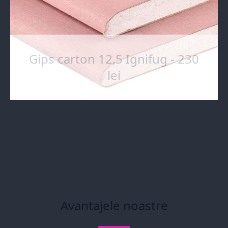
Gips carton 12,5 Ignifug - 230
lei
Avantajele noastre