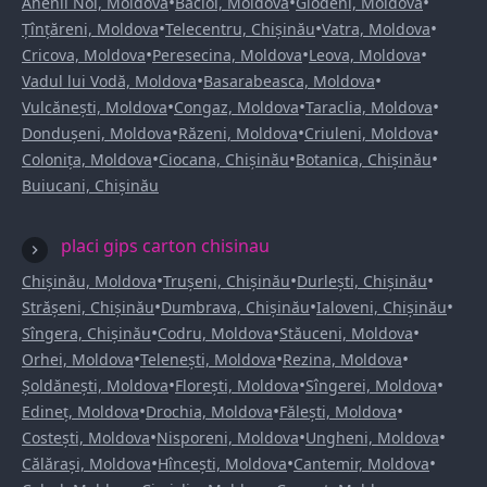
•
•
•
Anenii Noi, Moldova
Bacioi, Moldova
Glodeni, Moldova
•
•
•
Țînțăreni, Moldova
Telecentru, Chișinău
Vatra, Moldova
•
•
•
Cricova, Moldova
Peresecina, Moldova
Leova, Moldova
•
•
Vadul lui Vodă, Moldova
Basarabeasca, Moldova
•
•
•
Vulcănești, Moldova
Congaz, Moldova
Taraclia, Moldova
•
•
•
Dondușeni, Moldova
Răzeni, Moldova
Criuleni, Moldova
•
•
•
Colonița, Moldova
Ciocana, Chișinău
Botanica, Chișinău
Buiucani, Chișinău
placi gips carton chisinau
•
•
•
Chișinău, Moldova
Trușeni, Chișinău
Durlești, Chișinău
•
•
•
Strășeni, Chișinău
Dumbrava, Chișinău
Ialoveni, Chișinău
•
•
•
Sîngera, Chișinău
Codru, Moldova
Stăuceni, Moldova
•
•
•
Orhei, Moldova
Telenești, Moldova
Rezina, Moldova
•
•
•
Șoldănești, Moldova
Florești, Moldova
Sîngerei, Moldova
•
•
•
Edineț, Moldova
Drochia, Moldova
Fălești, Moldova
•
•
•
Costești, Moldova
Nisporeni, Moldova
Ungheni, Moldova
•
•
•
Călărași, Moldova
Hîncești, Moldova
Cantemir, Moldova