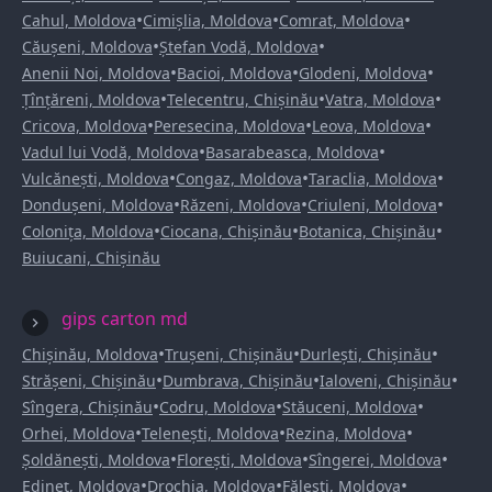
•
•
•
Cahul, Moldova
Cimișlia, Moldova
Comrat, Moldova
•
•
Căușeni, Moldova
Ștefan Vodă, Moldova
•
•
•
Anenii Noi, Moldova
Bacioi, Moldova
Glodeni, Moldova
•
•
•
Țînțăreni, Moldova
Telecentru, Chișinău
Vatra, Moldova
•
•
•
Cricova, Moldova
Peresecina, Moldova
Leova, Moldova
•
•
Vadul lui Vodă, Moldova
Basarabeasca, Moldova
•
•
•
Vulcănești, Moldova
Congaz, Moldova
Taraclia, Moldova
•
•
•
Dondușeni, Moldova
Răzeni, Moldova
Criuleni, Moldova
•
•
•
Colonița, Moldova
Ciocana, Chișinău
Botanica, Chișinău
Buiucani, Chișinău
gips carton md
•
•
•
Chișinău, Moldova
Trușeni, Chișinău
Durlești, Chișinău
•
•
•
Strășeni, Chișinău
Dumbrava, Chișinău
Ialoveni, Chișinău
•
•
•
Sîngera, Chișinău
Codru, Moldova
Stăuceni, Moldova
•
•
•
Orhei, Moldova
Telenești, Moldova
Rezina, Moldova
•
•
•
Șoldănești, Moldova
Florești, Moldova
Sîngerei, Moldova
•
•
•
Edineț, Moldova
Drochia, Moldova
Fălești, Moldova