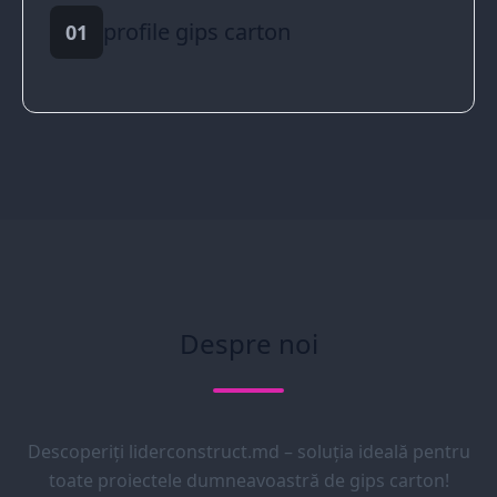
profile gips carton
01
Despre noi
Descoperiți liderconstruct.md – soluția ideală pentru
toate proiectele dumneavoastră de gips carton!