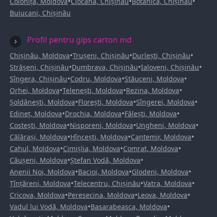
•
•
•
Colonița, Moldova
Ciocana, Chișinău
Botanica, Chișinău
Buiucani, Chișinău
Profil pentru gips carton md
•
•
•
Chișinău, Moldova
Trușeni, Chișinău
Durlești, Chișinău
•
•
•
Strășeni, Chișinău
Dumbrava, Chișinău
Ialoveni, Chișinău
•
•
•
Sîngera, Chișinău
Codru, Moldova
Stăuceni, Moldova
•
•
•
Orhei, Moldova
Telenești, Moldova
Rezina, Moldova
•
•
•
Șoldănești, Moldova
Florești, Moldova
Sîngerei, Moldova
•
•
•
Edineț, Moldova
Drochia, Moldova
Fălești, Moldova
•
•
•
Costești, Moldova
Nisporeni, Moldova
Ungheni, Moldova
•
•
•
Călărași, Moldova
Hîncești, Moldova
Cantemir, Moldova
•
•
•
Cahul, Moldova
Cimișlia, Moldova
Comrat, Moldova
•
•
Căușeni, Moldova
Ștefan Vodă, Moldova
•
•
•
Anenii Noi, Moldova
Bacioi, Moldova
Glodeni, Moldova
•
•
•
Țînțăreni, Moldova
Telecentru, Chișinău
Vatra, Moldova
•
•
•
Cricova, Moldova
Peresecina, Moldova
Leova, Moldova
•
•
Vadul lui Vodă, Moldova
Basarabeasca, Moldova