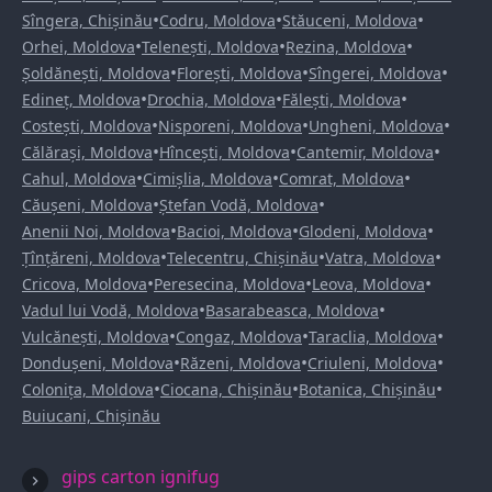
•
•
•
Sîngera, Chișinău
Codru, Moldova
Stăuceni, Moldova
•
•
•
Orhei, Moldova
Telenești, Moldova
Rezina, Moldova
•
•
•
Șoldănești, Moldova
Florești, Moldova
Sîngerei, Moldova
•
•
•
Edineț, Moldova
Drochia, Moldova
Fălești, Moldova
•
•
•
Costești, Moldova
Nisporeni, Moldova
Ungheni, Moldova
•
•
•
Călărași, Moldova
Hîncești, Moldova
Cantemir, Moldova
•
•
•
Cahul, Moldova
Cimișlia, Moldova
Comrat, Moldova
•
•
Căușeni, Moldova
Ștefan Vodă, Moldova
•
•
•
Anenii Noi, Moldova
Bacioi, Moldova
Glodeni, Moldova
•
•
•
Țînțăreni, Moldova
Telecentru, Chișinău
Vatra, Moldova
•
•
•
Cricova, Moldova
Peresecina, Moldova
Leova, Moldova
•
•
Vadul lui Vodă, Moldova
Basarabeasca, Moldova
•
•
•
Vulcănești, Moldova
Congaz, Moldova
Taraclia, Moldova
•
•
•
Dondușeni, Moldova
Răzeni, Moldova
Criuleni, Moldova
•
•
•
Colonița, Moldova
Ciocana, Chișinău
Botanica, Chișinău
Buiucani, Chișinău
gips carton ignifug