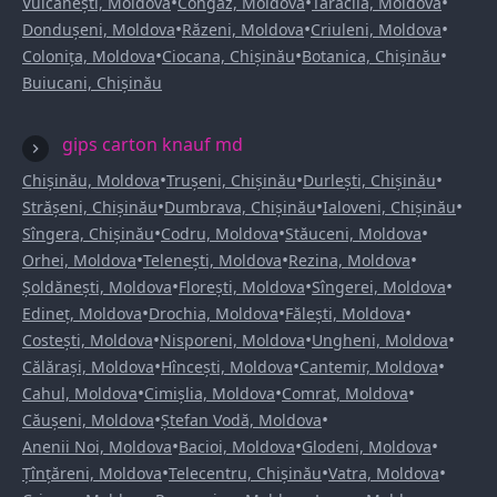
•
•
•
Vulcănești, Moldova
Congaz, Moldova
Taraclia, Moldova
•
•
•
Dondușeni, Moldova
Răzeni, Moldova
Criuleni, Moldova
•
•
•
Colonița, Moldova
Ciocana, Chișinău
Botanica, Chișinău
Buiucani, Chișinău
gips carton knauf md
•
•
•
Chișinău, Moldova
Trușeni, Chișinău
Durlești, Chișinău
•
•
•
Strășeni, Chișinău
Dumbrava, Chișinău
Ialoveni, Chișinău
•
•
•
Sîngera, Chișinău
Codru, Moldova
Stăuceni, Moldova
•
•
•
Orhei, Moldova
Telenești, Moldova
Rezina, Moldova
•
•
•
Șoldănești, Moldova
Florești, Moldova
Sîngerei, Moldova
•
•
•
Edineț, Moldova
Drochia, Moldova
Fălești, Moldova
•
•
•
Costești, Moldova
Nisporeni, Moldova
Ungheni, Moldova
•
•
•
Călărași, Moldova
Hîncești, Moldova
Cantemir, Moldova
•
•
•
Cahul, Moldova
Cimișlia, Moldova
Comrat, Moldova
•
•
Căușeni, Moldova
Ștefan Vodă, Moldova
•
•
•
Anenii Noi, Moldova
Bacioi, Moldova
Glodeni, Moldova
•
•
•
Țînțăreni, Moldova
Telecentru, Chișinău
Vatra, Moldova