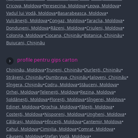
•
•
•
Cricova, Moldova
Peresecina, Moldova
Leova, Moldova
•
•
Vadul lui Vodă, Moldova
Basarabeasca, Moldova
•
•
•
Vulcănești, Moldova
Congaz, Moldova
Taraclia, Moldova
•
•
•
Dondușeni, Moldova
Răzeni, Moldova
Criuleni, Moldova
•
•
•
Colonița, Moldova
Ciocana, Chișinău
Botanica, Chișinău
Buiucani, Chișinău
profile pentru gips carton
•
•
•
Chișinău, Moldova
Trușeni, Chișinău
Durlești, Chișinău
•
•
•
Strășeni, Chișinău
Dumbrava, Chișinău
Ialoveni, Chișinău
•
•
•
Sîngera, Chișinău
Codru, Moldova
Stăuceni, Moldova
•
•
•
Orhei, Moldova
Telenești, Moldova
Rezina, Moldova
•
•
•
Șoldănești, Moldova
Florești, Moldova
Sîngerei, Moldova
•
•
•
Edineț, Moldova
Drochia, Moldova
Fălești, Moldova
•
•
•
Costești, Moldova
Nisporeni, Moldova
Ungheni, Moldova
•
•
•
Călărași, Moldova
Hîncești, Moldova
Cantemir, Moldova
•
•
•
Cahul, Moldova
Cimișlia, Moldova
Comrat, Moldova
•
•
Căușeni, Moldova
Ștefan Vodă, Moldova