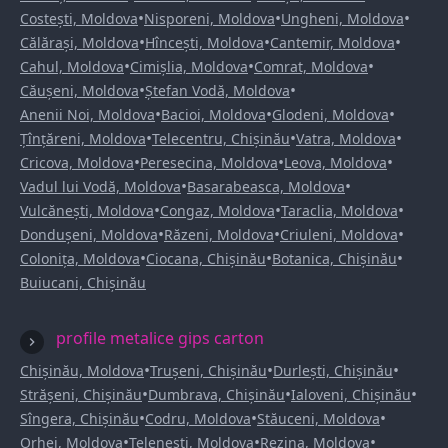
•
•
•
Costești, Moldova
Nisporeni, Moldova
Ungheni, Moldova
•
•
•
Călărași, Moldova
Hîncești, Moldova
Cantemir, Moldova
•
•
•
Cahul, Moldova
Cimișlia, Moldova
Comrat, Moldova
•
•
Căușeni, Moldova
Ștefan Vodă, Moldova
•
•
•
Anenii Noi, Moldova
Bacioi, Moldova
Glodeni, Moldova
•
•
•
Țînțăreni, Moldova
Telecentru, Chișinău
Vatra, Moldova
•
•
•
Cricova, Moldova
Peresecina, Moldova
Leova, Moldova
•
•
Vadul lui Vodă, Moldova
Basarabeasca, Moldova
•
•
•
Vulcănești, Moldova
Congaz, Moldova
Taraclia, Moldova
•
•
•
Dondușeni, Moldova
Răzeni, Moldova
Criuleni, Moldova
•
•
•
Colonița, Moldova
Ciocana, Chișinău
Botanica, Chișinău
Buiucani, Chișinău
profile metalice gips carton
•
•
•
Chișinău, Moldova
Trușeni, Chișinău
Durlești, Chișinău
•
•
•
Strășeni, Chișinău
Dumbrava, Chișinău
Ialoveni, Chișinău
•
•
•
Sîngera, Chișinău
Codru, Moldova
Stăuceni, Moldova
•
•
•
Orhei, Moldova
Telenești, Moldova
Rezina, Moldova