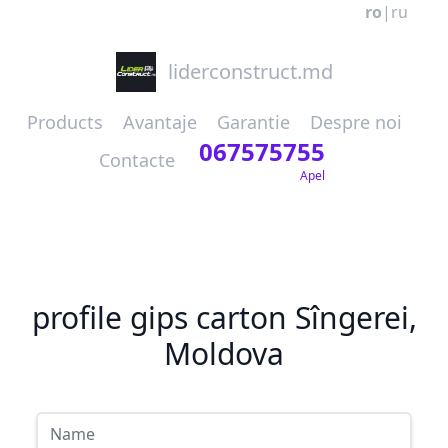
ro
|
ru
liderconstruct.md
Products
Avantaje
Garantie
Despre noi
067575755
Contacte
Apel
profile gips carton Sîngerei,
Moldova