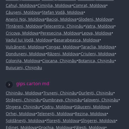
•
•
•
Cahul, Moldova
Cimișlia, Moldova
Comrat, Moldova
•
•
Căușeni, Moldova
Ștefan Vodă, Moldova
•
•
•
Anenii Noi, Moldova
Bacioi, Moldova
Glodeni, Moldova
•
•
•
Țînțăreni, Moldova
Telecentru, Chișinău
Vatra, Moldova
•
•
•
Cricova, Moldova
Peresecina, Moldova
Leova, Moldova
•
•
Vadul lui Vodă, Moldova
Basarabeasca, Moldova
•
•
•
Vulcănești, Moldova
Congaz, Moldova
Taraclia, Moldova
•
•
•
Dondușeni, Moldova
Răzeni, Moldova
Criuleni, Moldova
•
•
•
Colonița, Moldova
Ciocana, Chișinău
Botanica, Chișinău
Buiucani, Chișinău
gips carton md
•
•
•
Chișinău, Moldova
Trușeni, Chișinău
Durlești, Chișinău
•
•
•
Strășeni, Chișinău
Dumbrava, Chișinău
Ialoveni, Chișinău
•
•
•
Sîngera, Chișinău
Codru, Moldova
Stăuceni, Moldova
•
•
•
Orhei, Moldova
Telenești, Moldova
Rezina, Moldova
•
•
•
Șoldănești, Moldova
Florești, Moldova
Sîngerei, Moldova
•
•
•
Edineț, Moldova
Drochia, Moldova
Fălești, Moldova