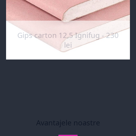
Gips carton 12,5 Ignifug - 230
lei
Avantajele noastre