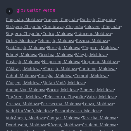
gips carton verde
•
•
•
Chișinău, Moldova
Trușeni, Chișinău
Durlești, Chișinău
•
•
•
Strășeni, Chișinău
Dumbrava, Chișinău
Ialoveni, Chișinău
•
•
•
Sîngera, Chișinău
Codru, Moldova
Stăuceni, Moldova
•
•
•
Orhei, Moldova
Telenești, Moldova
Rezina, Moldova
•
•
•
Șoldănești, Moldova
Florești, Moldova
Sîngerei, Moldova
•
•
•
Edineț, Moldova
Drochia, Moldova
Fălești, Moldova
•
•
•
Costești, Moldova
Nisporeni, Moldova
Ungheni, Moldova
•
•
•
Călărași, Moldova
Hîncești, Moldova
Cantemir, Moldova
•
•
•
Cahul, Moldova
Cimișlia, Moldova
Comrat, Moldova
•
•
Căușeni, Moldova
Ștefan Vodă, Moldova
•
•
•
Anenii Noi, Moldova
Bacioi, Moldova
Glodeni, Moldova
•
•
•
Țînțăreni, Moldova
Telecentru, Chișinău
Vatra, Moldova
•
•
•
Cricova, Moldova
Peresecina, Moldova
Leova, Moldova
•
•
Vadul lui Vodă, Moldova
Basarabeasca, Moldova
•
•
•
Vulcănești, Moldova
Congaz, Moldova
Taraclia, Moldova
•
•
•
Dondușeni, Moldova
Răzeni, Moldova
Criuleni, Moldova