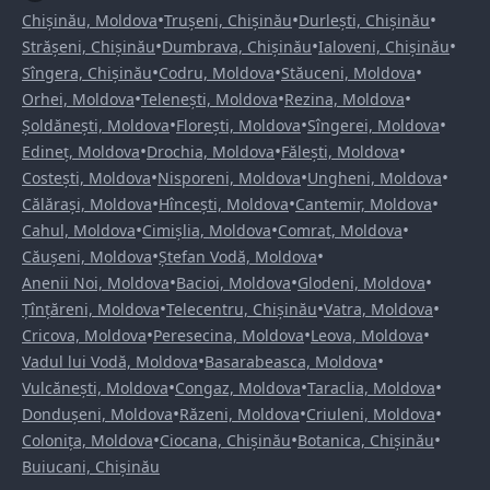
•
•
•
Chișinău, Moldova
Trușeni, Chișinău
Durlești, Chișinău
•
•
•
Strășeni, Chișinău
Dumbrava, Chișinău
Ialoveni, Chișinău
•
•
•
Sîngera, Chișinău
Codru, Moldova
Stăuceni, Moldova
•
•
•
Orhei, Moldova
Telenești, Moldova
Rezina, Moldova
•
•
•
Șoldănești, Moldova
Florești, Moldova
Sîngerei, Moldova
•
•
•
Edineț, Moldova
Drochia, Moldova
Fălești, Moldova
•
•
•
Costești, Moldova
Nisporeni, Moldova
Ungheni, Moldova
•
•
•
Călărași, Moldova
Hîncești, Moldova
Cantemir, Moldova
•
•
•
Cahul, Moldova
Cimișlia, Moldova
Comrat, Moldova
•
•
Căușeni, Moldova
Ștefan Vodă, Moldova
•
•
•
Anenii Noi, Moldova
Bacioi, Moldova
Glodeni, Moldova
•
•
•
Țînțăreni, Moldova
Telecentru, Chișinău
Vatra, Moldova
•
•
•
Cricova, Moldova
Peresecina, Moldova
Leova, Moldova
•
•
Vadul lui Vodă, Moldova
Basarabeasca, Moldova
•
•
•
Vulcănești, Moldova
Congaz, Moldova
Taraclia, Moldova
•
•
•
Dondușeni, Moldova
Răzeni, Moldova
Criuleni, Moldova
•
•
•
Colonița, Moldova
Ciocana, Chișinău
Botanica, Chișinău
Buiucani, Chișinău