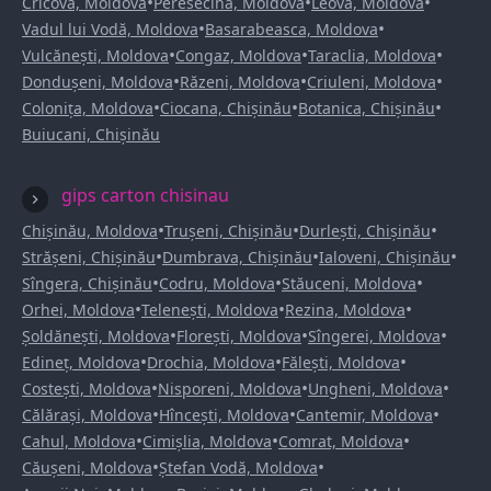
•
•
•
Cricova, Moldova
Peresecina, Moldova
Leova, Moldova
•
•
Vadul lui Vodă, Moldova
Basarabeasca, Moldova
•
•
•
Vulcănești, Moldova
Congaz, Moldova
Taraclia, Moldova
•
•
•
Dondușeni, Moldova
Răzeni, Moldova
Criuleni, Moldova
•
•
•
Colonița, Moldova
Ciocana, Chișinău
Botanica, Chișinău
Buiucani, Chișinău
gips carton chisinau
•
•
•
Chișinău, Moldova
Trușeni, Chișinău
Durlești, Chișinău
•
•
•
Strășeni, Chișinău
Dumbrava, Chișinău
Ialoveni, Chișinău
•
•
•
Sîngera, Chișinău
Codru, Moldova
Stăuceni, Moldova
•
•
•
Orhei, Moldova
Telenești, Moldova
Rezina, Moldova
•
•
•
Șoldănești, Moldova
Florești, Moldova
Sîngerei, Moldova
•
•
•
Edineț, Moldova
Drochia, Moldova
Fălești, Moldova
•
•
•
Costești, Moldova
Nisporeni, Moldova
Ungheni, Moldova
•
•
•
Călărași, Moldova
Hîncești, Moldova
Cantemir, Moldova
•
•
•
Cahul, Moldova
Cimișlia, Moldova
Comrat, Moldova
•
•
Căușeni, Moldova
Ștefan Vodă, Moldova