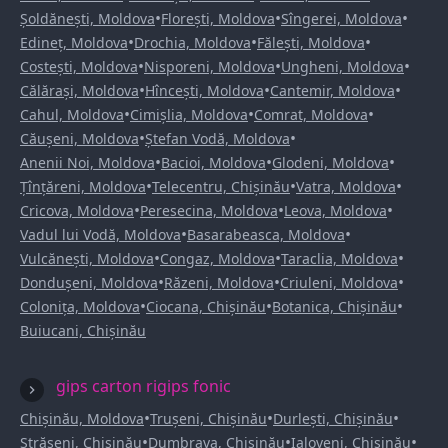
•
•
•
Șoldănești, Moldova
Florești, Moldova
Sîngerei, Moldova
•
•
•
Edineț, Moldova
Drochia, Moldova
Fălești, Moldova
•
•
•
Costești, Moldova
Nisporeni, Moldova
Ungheni, Moldova
•
•
•
Călărași, Moldova
Hîncești, Moldova
Cantemir, Moldova
•
•
•
Cahul, Moldova
Cimișlia, Moldova
Comrat, Moldova
•
•
Căușeni, Moldova
Ștefan Vodă, Moldova
•
•
•
Anenii Noi, Moldova
Bacioi, Moldova
Glodeni, Moldova
•
•
•
Țînțăreni, Moldova
Telecentru, Chișinău
Vatra, Moldova
•
•
•
Cricova, Moldova
Peresecina, Moldova
Leova, Moldova
•
•
Vadul lui Vodă, Moldova
Basarabeasca, Moldova
•
•
•
Vulcănești, Moldova
Congaz, Moldova
Taraclia, Moldova
•
•
•
Dondușeni, Moldova
Răzeni, Moldova
Criuleni, Moldova
•
•
•
Colonița, Moldova
Ciocana, Chișinău
Botanica, Chișinău
Buiucani, Chișinău
gips carton rigips fonic
•
•
•
Chișinău, Moldova
Trușeni, Chișinău
Durlești, Chișinău
•
•
•
Strășeni, Chișinău
Dumbrava, Chișinău
Ialoveni, Chișinău