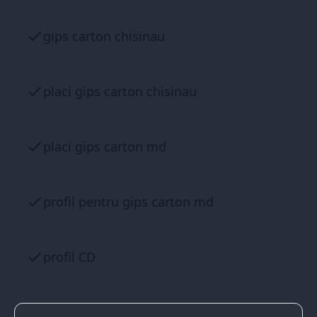
gips carton chisinau
placi gips carton chisinau
placi gips carton md
profil pentru gips carton md
profil CD