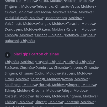
•
•
•
Anenii Noi, Moldova
Bacioi, Moldova
Glodeni, Moldova
•
•
•
Țînțăreni, Moldova
Telecentru, Chișinău
Vatra, Moldova
•
•
•
Cricova, Moldova
Peresecina, Moldova
Leova, Moldova
•
•
Vadul lui Vodă, Moldova
Basarabeasca, Moldova
•
•
•
Vulcănești, Moldova
Congaz, Moldova
Taraclia, Moldova
•
•
•
Dondușeni, Moldova
Răzeni, Moldova
Criuleni, Moldova
•
•
•
Colonița, Moldova
Ciocana, Chișinău
Botanica, Chișinău
Buiucani, Chișinău
placi gips carton chisinau
•
•
•
Chișinău, Moldova
Trușeni, Chișinău
Durlești, Chișinău
•
•
•
Strășeni, Chișinău
Dumbrava, Chișinău
Ialoveni, Chișinău
•
•
•
Sîngera, Chișinău
Codru, Moldova
Stăuceni, Moldova
•
•
•
Orhei, Moldova
Telenești, Moldova
Rezina, Moldova
•
•
•
Șoldănești, Moldova
Florești, Moldova
Sîngerei, Moldova
•
•
•
Edineț, Moldova
Drochia, Moldova
Fălești, Moldova
•
•
•
Costești, Moldova
Nisporeni, Moldova
Ungheni, Moldova
•
•
•
Călărași, Moldova
Hîncești, Moldova
Cantemir, Moldova