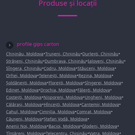
Produse și locații
profile gips carton
•
•
•
Chișinău, Moldova
Trușeni, Chișinău
Durlești, Chișinău
•
•
•
Strășeni, Chișinău
Dumbrava, Chișinău
Ialoveni, Chișinău
•
•
•
Sîngera, Chișinău
Codru, Moldova
Stăuceni, Moldova
•
•
•
Orhei, Moldova
Telenești, Moldova
Rezina, Moldova
•
•
•
Șoldănești, Moldova
Florești, Moldova
Sîngerei, Moldova
•
•
•
Edineț, Moldova
Drochia, Moldova
Fălești, Moldova
•
•
•
Costești, Moldova
Nisporeni, Moldova
Ungheni, Moldova
•
•
•
Călărași, Moldova
Hîncești, Moldova
Cantemir, Moldova
•
•
•
Cahul, Moldova
Cimișlia, Moldova
Comrat, Moldova
•
•
Căușeni, Moldova
Ștefan Vodă, Moldova
•
•
•
Anenii Noi, Moldova
Bacioi, Moldova
Glodeni, Moldova
•
•
•
Țînțăreni, Moldova
Telecentru, Chișinău
Vatra, Moldova