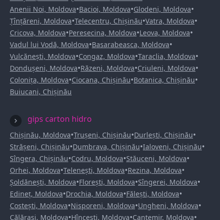
•
•
•
Anenii Noi, Moldova
Bacioi, Moldova
Glodeni, Moldova
•
•
•
Țînțăreni, Moldova
Telecentru, Chișinău
Vatra, Moldova
•
•
•
Cricova, Moldova
Peresecina, Moldova
Leova, Moldova
•
•
Vadul lui Vodă, Moldova
Basarabeasca, Moldova
•
•
•
Vulcănești, Moldova
Congaz, Moldova
Taraclia, Moldova
•
•
•
Dondușeni, Moldova
Răzeni, Moldova
Criuleni, Moldova
•
•
•
Colonița, Moldova
Ciocana, Chișinău
Botanica, Chișinău
Buiucani, Chișinău
gips carton hidro
•
•
•
Chișinău, Moldova
Trușeni, Chișinău
Durlești, Chișinău
•
•
•
Strășeni, Chișinău
Dumbrava, Chișinău
Ialoveni, Chișinău
•
•
•
Sîngera, Chișinău
Codru, Moldova
Stăuceni, Moldova
•
•
•
Orhei, Moldova
Telenești, Moldova
Rezina, Moldova
•
•
•
Șoldănești, Moldova
Florești, Moldova
Sîngerei, Moldova
•
•
•
Edineț, Moldova
Drochia, Moldova
Fălești, Moldova
•
•
•
Costești, Moldova
Nisporeni, Moldova
Ungheni, Moldova
•
•
•
Călărași, Moldova
Hîncești, Moldova
Cantemir, Moldova