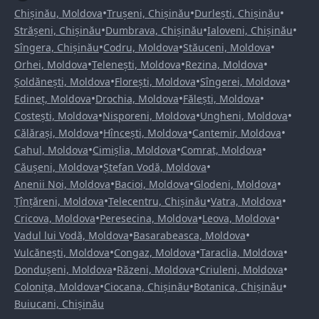
•
•
•
Chișinău, Moldova
Trușeni, Chișinău
Durlești, Chișinău
•
•
•
Strășeni, Chișinău
Dumbrava, Chișinău
Ialoveni, Chișinău
•
•
•
Sîngera, Chișinău
Codru, Moldova
Stăuceni, Moldova
•
•
•
Orhei, Moldova
Telenești, Moldova
Rezina, Moldova
•
•
•
Șoldănești, Moldova
Florești, Moldova
Sîngerei, Moldova
•
•
•
Edineț, Moldova
Drochia, Moldova
Fălești, Moldova
•
•
•
Costești, Moldova
Nisporeni, Moldova
Ungheni, Moldova
•
•
•
Călărași, Moldova
Hîncești, Moldova
Cantemir, Moldova
•
•
•
Cahul, Moldova
Cimișlia, Moldova
Comrat, Moldova
•
•
Căușeni, Moldova
Ștefan Vodă, Moldova
•
•
•
Anenii Noi, Moldova
Bacioi, Moldova
Glodeni, Moldova
•
•
•
Țînțăreni, Moldova
Telecentru, Chișinău
Vatra, Moldova
•
•
•
Cricova, Moldova
Peresecina, Moldova
Leova, Moldova
•
•
Vadul lui Vodă, Moldova
Basarabeasca, Moldova
•
•
•
Vulcănești, Moldova
Congaz, Moldova
Taraclia, Moldova
•
•
•
Dondușeni, Moldova
Răzeni, Moldova
Criuleni, Moldova
•
•
•
Colonița, Moldova
Ciocana, Chișinău
Botanica, Chișinău
Buiucani, Chișinău