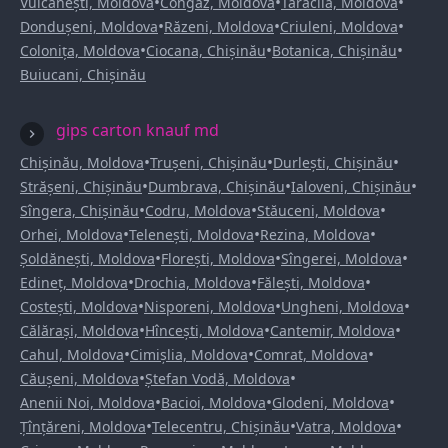
•
•
•
Vulcănești, Moldova
Congaz, Moldova
Taraclia, Moldova
•
•
•
Dondușeni, Moldova
Răzeni, Moldova
Criuleni, Moldova
•
•
•
Colonița, Moldova
Ciocana, Chișinău
Botanica, Chișinău
Buiucani, Chișinău
gips carton knauf md
•
•
•
Chișinău, Moldova
Trușeni, Chișinău
Durlești, Chișinău
•
•
•
Strășeni, Chișinău
Dumbrava, Chișinău
Ialoveni, Chișinău
•
•
•
Sîngera, Chișinău
Codru, Moldova
Stăuceni, Moldova
•
•
•
Orhei, Moldova
Telenești, Moldova
Rezina, Moldova
•
•
•
Șoldănești, Moldova
Florești, Moldova
Sîngerei, Moldova
•
•
•
Edineț, Moldova
Drochia, Moldova
Fălești, Moldova
•
•
•
Costești, Moldova
Nisporeni, Moldova
Ungheni, Moldova
•
•
•
Călărași, Moldova
Hîncești, Moldova
Cantemir, Moldova
•
•
•
Cahul, Moldova
Cimișlia, Moldova
Comrat, Moldova
•
•
Căușeni, Moldova
Ștefan Vodă, Moldova
•
•
•
Anenii Noi, Moldova
Bacioi, Moldova
Glodeni, Moldova
•
•
•
Țînțăreni, Moldova
Telecentru, Chișinău
Vatra, Moldova