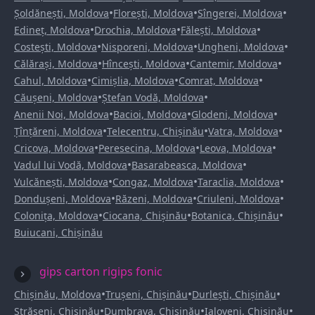
•
•
•
Șoldănești, Moldova
Florești, Moldova
Sîngerei, Moldova
•
•
•
Edineț, Moldova
Drochia, Moldova
Fălești, Moldova
•
•
•
Costești, Moldova
Nisporeni, Moldova
Ungheni, Moldova
•
•
•
Călărași, Moldova
Hîncești, Moldova
Cantemir, Moldova
•
•
•
Cahul, Moldova
Cimișlia, Moldova
Comrat, Moldova
•
•
Căușeni, Moldova
Ștefan Vodă, Moldova
•
•
•
Anenii Noi, Moldova
Bacioi, Moldova
Glodeni, Moldova
•
•
•
Țînțăreni, Moldova
Telecentru, Chișinău
Vatra, Moldova
•
•
•
Cricova, Moldova
Peresecina, Moldova
Leova, Moldova
•
•
Vadul lui Vodă, Moldova
Basarabeasca, Moldova
•
•
•
Vulcănești, Moldova
Congaz, Moldova
Taraclia, Moldova
•
•
•
Dondușeni, Moldova
Răzeni, Moldova
Criuleni, Moldova
•
•
•
Colonița, Moldova
Ciocana, Chișinău
Botanica, Chișinău
Buiucani, Chișinău
gips carton rigips fonic
•
•
•
Chișinău, Moldova
Trușeni, Chișinău
Durlești, Chișinău
•
•
•
Strășeni, Chișinău
Dumbrava, Chișinău
Ialoveni, Chișinău