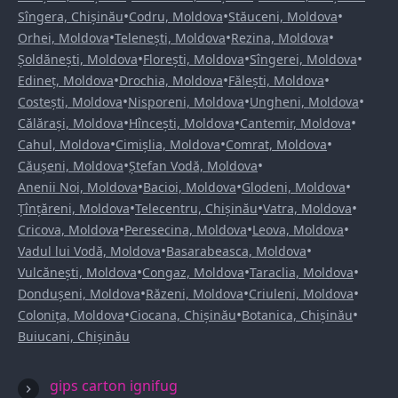
•
•
•
Sîngera, Chișinău
Codru, Moldova
Stăuceni, Moldova
•
•
•
Orhei, Moldova
Telenești, Moldova
Rezina, Moldova
•
•
•
Șoldănești, Moldova
Florești, Moldova
Sîngerei, Moldova
•
•
•
Edineț, Moldova
Drochia, Moldova
Fălești, Moldova
•
•
•
Costești, Moldova
Nisporeni, Moldova
Ungheni, Moldova
•
•
•
Călărași, Moldova
Hîncești, Moldova
Cantemir, Moldova
•
•
•
Cahul, Moldova
Cimișlia, Moldova
Comrat, Moldova
•
•
Căușeni, Moldova
Ștefan Vodă, Moldova
•
•
•
Anenii Noi, Moldova
Bacioi, Moldova
Glodeni, Moldova
•
•
•
Țînțăreni, Moldova
Telecentru, Chișinău
Vatra, Moldova
•
•
•
Cricova, Moldova
Peresecina, Moldova
Leova, Moldova
•
•
Vadul lui Vodă, Moldova
Basarabeasca, Moldova
•
•
•
Vulcănești, Moldova
Congaz, Moldova
Taraclia, Moldova
•
•
•
Dondușeni, Moldova
Răzeni, Moldova
Criuleni, Moldova
•
•
•
Colonița, Moldova
Ciocana, Chișinău
Botanica, Chișinău
Buiucani, Chișinău
gips carton ignifug