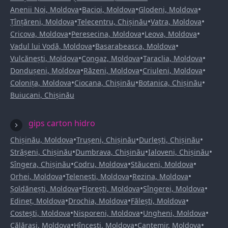
•
•
•
Anenii Noi, Moldova
Bacioi, Moldova
Glodeni, Moldova
•
•
•
Țînțăreni, Moldova
Telecentru, Chișinău
Vatra, Moldova
•
•
•
Cricova, Moldova
Peresecina, Moldova
Leova, Moldova
•
•
Vadul lui Vodă, Moldova
Basarabeasca, Moldova
•
•
•
Vulcănești, Moldova
Congaz, Moldova
Taraclia, Moldova
•
•
•
Dondușeni, Moldova
Răzeni, Moldova
Criuleni, Moldova
•
•
•
Colonița, Moldova
Ciocana, Chișinău
Botanica, Chișinău
Buiucani, Chișinău
gips carton hidro
•
•
•
Chișinău, Moldova
Trușeni, Chișinău
Durlești, Chișinău
•
•
•
Strășeni, Chișinău
Dumbrava, Chișinău
Ialoveni, Chișinău
•
•
•
Sîngera, Chișinău
Codru, Moldova
Stăuceni, Moldova
•
•
•
Orhei, Moldova
Telenești, Moldova
Rezina, Moldova
•
•
•
Șoldănești, Moldova
Florești, Moldova
Sîngerei, Moldova
•
•
•
Edineț, Moldova
Drochia, Moldova
Fălești, Moldova
•
•
•
Costești, Moldova
Nisporeni, Moldova
Ungheni, Moldova
•
•
•
Călărași, Moldova
Hîncești, Moldova
Cantemir, Moldova