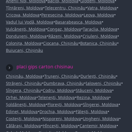
•
•
•
Anenii Noi, Moldova
Bacioi, Moldova
Glodeni, Moldova
•
•
•
Țînțăreni, Moldova
Telecentru, Chișinău
Vatra, Moldova
•
•
•
Cricova, Moldova
Peresecina, Moldova
Leova, Moldova
•
•
Vadul lui Vodă, Moldova
Basarabeasca, Moldova
•
•
•
Vulcănești, Moldova
Congaz, Moldova
Taraclia, Moldova
•
•
•
Dondușeni, Moldova
Răzeni, Moldova
Criuleni, Moldova
•
•
•
Colonița, Moldova
Ciocana, Chișinău
Botanica, Chișinău
Buiucani, Chișinău
placi gips carton chisinau
•
•
•
Chișinău, Moldova
Trușeni, Chișinău
Durlești, Chișinău
•
•
•
Strășeni, Chișinău
Dumbrava, Chișinău
Ialoveni, Chișinău
•
•
•
Sîngera, Chișinău
Codru, Moldova
Stăuceni, Moldova
•
•
•
Orhei, Moldova
Telenești, Moldova
Rezina, Moldova
•
•
•
Șoldănești, Moldova
Florești, Moldova
Sîngerei, Moldova
•
•
•
Edineț, Moldova
Drochia, Moldova
Fălești, Moldova
•
•
•
Costești, Moldova
Nisporeni, Moldova
Ungheni, Moldova
•
•
•
Călărași, Moldova
Hîncești, Moldova
Cantemir, Moldova