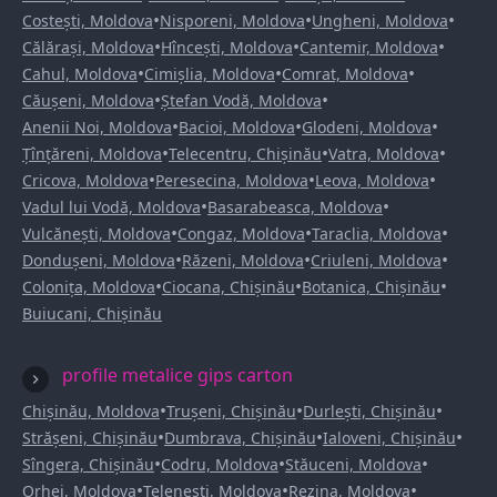
•
•
•
Costești, Moldova
Nisporeni, Moldova
Ungheni, Moldova
•
•
•
Călărași, Moldova
Hîncești, Moldova
Cantemir, Moldova
•
•
•
Cahul, Moldova
Cimișlia, Moldova
Comrat, Moldova
•
•
Căușeni, Moldova
Ștefan Vodă, Moldova
•
•
•
Anenii Noi, Moldova
Bacioi, Moldova
Glodeni, Moldova
•
•
•
Țînțăreni, Moldova
Telecentru, Chișinău
Vatra, Moldova
•
•
•
Cricova, Moldova
Peresecina, Moldova
Leova, Moldova
•
•
Vadul lui Vodă, Moldova
Basarabeasca, Moldova
•
•
•
Vulcănești, Moldova
Congaz, Moldova
Taraclia, Moldova
•
•
•
Dondușeni, Moldova
Răzeni, Moldova
Criuleni, Moldova
•
•
•
Colonița, Moldova
Ciocana, Chișinău
Botanica, Chișinău
Buiucani, Chișinău
profile metalice gips carton
•
•
•
Chișinău, Moldova
Trușeni, Chișinău
Durlești, Chișinău
•
•
•
Strășeni, Chișinău
Dumbrava, Chișinău
Ialoveni, Chișinău
•
•
•
Sîngera, Chișinău
Codru, Moldova
Stăuceni, Moldova
•
•
•
Orhei, Moldova
Telenești, Moldova
Rezina, Moldova