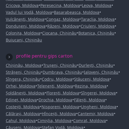
•
•
•
Cricova, Moldova
Peresecina, Moldova
Leova, Moldova
•
•
Vadul lui Vodă, Moldova
Basarabeasca, Moldova
•
•
•
Vulcănești, Moldova
Congaz, Moldova
Taraclia, Moldova
•
•
•
Dondușeni, Moldova
Răzeni, Moldova
Criuleni, Moldova
•
•
•
Colonița, Moldova
Ciocana, Chișinău
Botanica, Chișinău
Buiucani, Chișinău
profile pentru gips carton
•
•
•
Chișinău, Moldova
Trușeni, Chișinău
Durlești, Chișinău
•
•
•
Strășeni, Chișinău
Dumbrava, Chișinău
Ialoveni, Chișinău
•
•
•
Sîngera, Chișinău
Codru, Moldova
Stăuceni, Moldova
•
•
•
Orhei, Moldova
Telenești, Moldova
Rezina, Moldova
•
•
•
Șoldănești, Moldova
Florești, Moldova
Sîngerei, Moldova
•
•
•
Edineț, Moldova
Drochia, Moldova
Fălești, Moldova
•
•
•
Costești, Moldova
Nisporeni, Moldova
Ungheni, Moldova
•
•
•
Călărași, Moldova
Hîncești, Moldova
Cantemir, Moldova
•
•
•
Cahul, Moldova
Cimișlia, Moldova
Comrat, Moldova
•
•
Căușeni, Moldova
Ștefan Vodă, Moldova