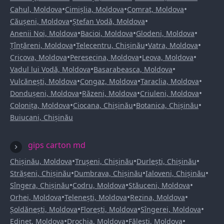
•
•
•
Cahul, Moldova
Cimișlia, Moldova
Comrat, Moldova
•
•
Căușeni, Moldova
Ștefan Vodă, Moldova
•
•
•
Anenii Noi, Moldova
Bacioi, Moldova
Glodeni, Moldova
•
•
•
Țînțăreni, Moldova
Telecentru, Chișinău
Vatra, Moldova
•
•
•
Cricova, Moldova
Peresecina, Moldova
Leova, Moldova
•
•
Vadul lui Vodă, Moldova
Basarabeasca, Moldova
•
•
•
Vulcănești, Moldova
Congaz, Moldova
Taraclia, Moldova
•
•
•
Dondușeni, Moldova
Răzeni, Moldova
Criuleni, Moldova
•
•
•
Colonița, Moldova
Ciocana, Chișinău
Botanica, Chișinău
Buiucani, Chișinău
gips carton md
•
•
•
Chișinău, Moldova
Trușeni, Chișinău
Durlești, Chișinău
•
•
•
Strășeni, Chișinău
Dumbrava, Chișinău
Ialoveni, Chișinău
•
•
•
Sîngera, Chișinău
Codru, Moldova
Stăuceni, Moldova
•
•
•
Orhei, Moldova
Telenești, Moldova
Rezina, Moldova
•
•
•
Șoldănești, Moldova
Florești, Moldova
Sîngerei, Moldova
•
•
•
Edineț, Moldova
Drochia, Moldova
Fălești, Moldova