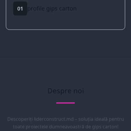
profile gips carton
01
Despre noi
Descoperiți liderconstruct.md – soluția ideală pentru
toate proiectele dumneavoastră de gips carton!