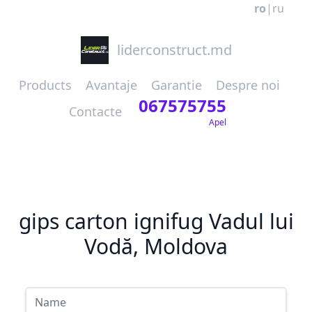
ro
|
ru
liderconstruct.md
Products
Avantaje
Garantie
Despre noi
067575755
Contacte
Apel
gips carton ignifug Vadul lui
Vodă, Moldova