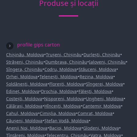
Produse și locații
profile gips carton
•
•
•
Chișinău, Moldova
Trușeni, Chișinău
Durlești, Chișinău
•
•
•
Strășeni, Chișinău
Dumbrava, Chișinău
Ialoveni, Chișinău
•
•
•
Sîngera, Chișinău
Codru, Moldova
Stăuceni, Moldova
•
•
•
Orhei, Moldova
Telenești, Moldova
Rezina, Moldova
•
•
•
Șoldănești, Moldova
Florești, Moldova
Sîngerei, Moldova
•
•
•
Edineț, Moldova
Drochia, Moldova
Fălești, Moldova
•
•
•
Costești, Moldova
Nisporeni, Moldova
Ungheni, Moldova
•
•
•
Călărași, Moldova
Hîncești, Moldova
Cantemir, Moldova
•
•
•
Cahul, Moldova
Cimișlia, Moldova
Comrat, Moldova
•
•
Căușeni, Moldova
Ștefan Vodă, Moldova
•
•
•
Anenii Noi, Moldova
Bacioi, Moldova
Glodeni, Moldova
•
•
•
Țînțăreni, Moldova
Telecentru, Chișinău
Vatra, Moldova