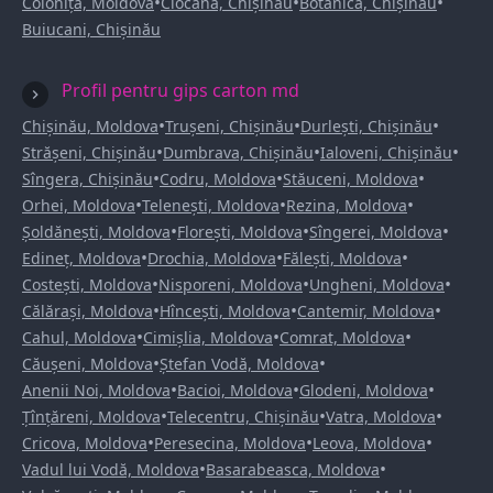
•
•
•
Colonița, Moldova
Ciocana, Chișinău
Botanica, Chișinău
Buiucani, Chișinău
Profil pentru gips carton md
•
•
•
Chișinău, Moldova
Trușeni, Chișinău
Durlești, Chișinău
•
•
•
Strășeni, Chișinău
Dumbrava, Chișinău
Ialoveni, Chișinău
•
•
•
Sîngera, Chișinău
Codru, Moldova
Stăuceni, Moldova
•
•
•
Orhei, Moldova
Telenești, Moldova
Rezina, Moldova
•
•
•
Șoldănești, Moldova
Florești, Moldova
Sîngerei, Moldova
•
•
•
Edineț, Moldova
Drochia, Moldova
Fălești, Moldova
•
•
•
Costești, Moldova
Nisporeni, Moldova
Ungheni, Moldova
•
•
•
Călărași, Moldova
Hîncești, Moldova
Cantemir, Moldova
•
•
•
Cahul, Moldova
Cimișlia, Moldova
Comrat, Moldova
•
•
Căușeni, Moldova
Ștefan Vodă, Moldova
•
•
•
Anenii Noi, Moldova
Bacioi, Moldova
Glodeni, Moldova
•
•
•
Țînțăreni, Moldova
Telecentru, Chișinău
Vatra, Moldova
•
•
•
Cricova, Moldova
Peresecina, Moldova
Leova, Moldova
•
•
Vadul lui Vodă, Moldova
Basarabeasca, Moldova