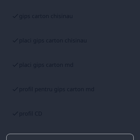
gips carton chisinau
placi gips carton chisinau
placi gips carton md
profil pentru gips carton md
profil CD