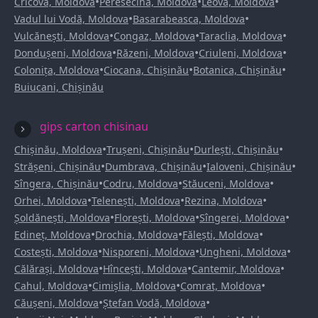
•
•
•
Cricova, Moldova
Peresecina, Moldova
Leova, Moldova
•
•
Vadul lui Vodă, Moldova
Basarabeasca, Moldova
•
•
•
Vulcănești, Moldova
Congaz, Moldova
Taraclia, Moldova
•
•
•
Dondușeni, Moldova
Răzeni, Moldova
Criuleni, Moldova
•
•
•
Colonița, Moldova
Ciocana, Chișinău
Botanica, Chișinău
Buiucani, Chișinău
gips carton chisinau
•
•
•
Chișinău, Moldova
Trușeni, Chișinău
Durlești, Chișinău
•
•
•
Strășeni, Chișinău
Dumbrava, Chișinău
Ialoveni, Chișinău
•
•
•
Sîngera, Chișinău
Codru, Moldova
Stăuceni, Moldova
•
•
•
Orhei, Moldova
Telenești, Moldova
Rezina, Moldova
•
•
•
Șoldănești, Moldova
Florești, Moldova
Sîngerei, Moldova
•
•
•
Edineț, Moldova
Drochia, Moldova
Fălești, Moldova
•
•
•
Costești, Moldova
Nisporeni, Moldova
Ungheni, Moldova
•
•
•
Călărași, Moldova
Hîncești, Moldova
Cantemir, Moldova
•
•
•
Cahul, Moldova
Cimișlia, Moldova
Comrat, Moldova
•
•
Căușeni, Moldova
Ștefan Vodă, Moldova