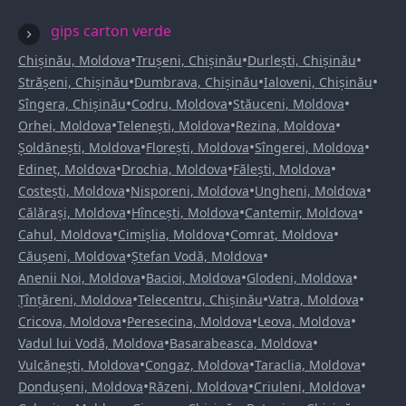
gips carton verde
•
•
•
Chișinău, Moldova
Trușeni, Chișinău
Durlești, Chișinău
•
•
•
Strășeni, Chișinău
Dumbrava, Chișinău
Ialoveni, Chișinău
•
•
•
Sîngera, Chișinău
Codru, Moldova
Stăuceni, Moldova
•
•
•
Orhei, Moldova
Telenești, Moldova
Rezina, Moldova
•
•
•
Șoldănești, Moldova
Florești, Moldova
Sîngerei, Moldova
•
•
•
Edineț, Moldova
Drochia, Moldova
Fălești, Moldova
•
•
•
Costești, Moldova
Nisporeni, Moldova
Ungheni, Moldova
•
•
•
Călărași, Moldova
Hîncești, Moldova
Cantemir, Moldova
•
•
•
Cahul, Moldova
Cimișlia, Moldova
Comrat, Moldova
•
•
Căușeni, Moldova
Ștefan Vodă, Moldova
•
•
•
Anenii Noi, Moldova
Bacioi, Moldova
Glodeni, Moldova
•
•
•
Țînțăreni, Moldova
Telecentru, Chișinău
Vatra, Moldova
•
•
•
Cricova, Moldova
Peresecina, Moldova
Leova, Moldova
•
•
Vadul lui Vodă, Moldova
Basarabeasca, Moldova
•
•
•
Vulcănești, Moldova
Congaz, Moldova
Taraclia, Moldova
•
•
•
Dondușeni, Moldova
Răzeni, Moldova
Criuleni, Moldova