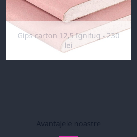
Gips carton 12,5 Ignifug - 230
lei
Avantajele noastre