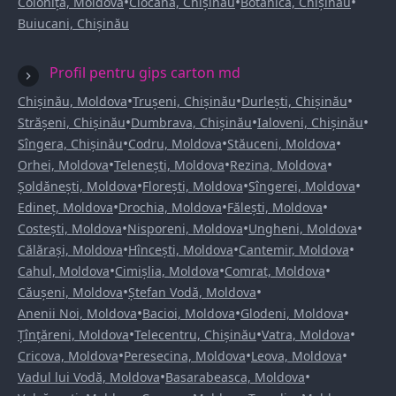
•
•
•
Colonița, Moldova
Ciocana, Chișinău
Botanica, Chișinău
Buiucani, Chișinău
Profil pentru gips carton md
•
•
•
Chișinău, Moldova
Trușeni, Chișinău
Durlești, Chișinău
•
•
•
Strășeni, Chișinău
Dumbrava, Chișinău
Ialoveni, Chișinău
•
•
•
Sîngera, Chișinău
Codru, Moldova
Stăuceni, Moldova
•
•
•
Orhei, Moldova
Telenești, Moldova
Rezina, Moldova
•
•
•
Șoldănești, Moldova
Florești, Moldova
Sîngerei, Moldova
•
•
•
Edineț, Moldova
Drochia, Moldova
Fălești, Moldova
•
•
•
Costești, Moldova
Nisporeni, Moldova
Ungheni, Moldova
•
•
•
Călărași, Moldova
Hîncești, Moldova
Cantemir, Moldova
•
•
•
Cahul, Moldova
Cimișlia, Moldova
Comrat, Moldova
•
•
Căușeni, Moldova
Ștefan Vodă, Moldova
•
•
•
Anenii Noi, Moldova
Bacioi, Moldova
Glodeni, Moldova
•
•
•
Țînțăreni, Moldova
Telecentru, Chișinău
Vatra, Moldova
•
•
•
Cricova, Moldova
Peresecina, Moldova
Leova, Moldova
•
•
Vadul lui Vodă, Moldova
Basarabeasca, Moldova