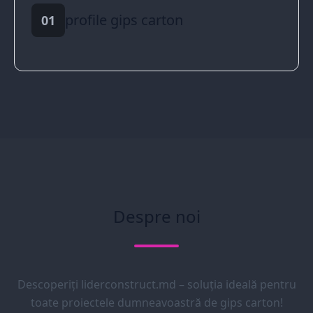
profile gips carton
01
Despre noi
Descoperiți liderconstruct.md – soluția ideală pentru
toate proiectele dumneavoastră de gips carton!