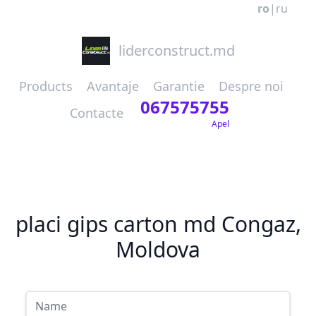
ro
|
ru
liderconstruct.md
Products
Avantaje
Garantie
Despre noi
067575755
Contacte
Apel
placi gips carton md Congaz,
Moldova