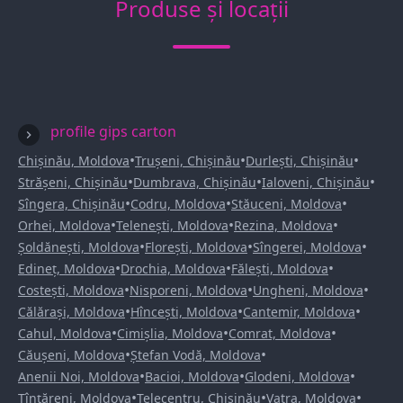
Produse și locații
profile gips carton
•
•
•
Chișinău, Moldova
Trușeni, Chișinău
Durlești, Chișinău
•
•
•
Strășeni, Chișinău
Dumbrava, Chișinău
Ialoveni, Chișinău
•
•
•
Sîngera, Chișinău
Codru, Moldova
Stăuceni, Moldova
•
•
•
Orhei, Moldova
Telenești, Moldova
Rezina, Moldova
•
•
•
Șoldănești, Moldova
Florești, Moldova
Sîngerei, Moldova
•
•
•
Edineț, Moldova
Drochia, Moldova
Fălești, Moldova
•
•
•
Costești, Moldova
Nisporeni, Moldova
Ungheni, Moldova
•
•
•
Călărași, Moldova
Hîncești, Moldova
Cantemir, Moldova
•
•
•
Cahul, Moldova
Cimișlia, Moldova
Comrat, Moldova
•
•
Căușeni, Moldova
Ștefan Vodă, Moldova
•
•
•
Anenii Noi, Moldova
Bacioi, Moldova
Glodeni, Moldova
•
•
•
Țînțăreni, Moldova
Telecentru, Chișinău
Vatra, Moldova