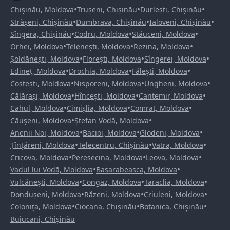
•
•
•
Chișinău, Moldova
Trușeni, Chișinău
Durlești, Chișinău
•
•
•
Strășeni, Chișinău
Dumbrava, Chișinău
Ialoveni, Chișinău
•
•
•
Sîngera, Chișinău
Codru, Moldova
Stăuceni, Moldova
•
•
•
Orhei, Moldova
Telenești, Moldova
Rezina, Moldova
•
•
•
Șoldănești, Moldova
Florești, Moldova
Sîngerei, Moldova
•
•
•
Edineț, Moldova
Drochia, Moldova
Fălești, Moldova
•
•
•
Costești, Moldova
Nisporeni, Moldova
Ungheni, Moldova
•
•
•
Călărași, Moldova
Hîncești, Moldova
Cantemir, Moldova
•
•
•
Cahul, Moldova
Cimișlia, Moldova
Comrat, Moldova
•
•
Căușeni, Moldova
Ștefan Vodă, Moldova
•
•
•
Anenii Noi, Moldova
Bacioi, Moldova
Glodeni, Moldova
•
•
•
Țînțăreni, Moldova
Telecentru, Chișinău
Vatra, Moldova
•
•
•
Cricova, Moldova
Peresecina, Moldova
Leova, Moldova
•
•
Vadul lui Vodă, Moldova
Basarabeasca, Moldova
•
•
•
Vulcănești, Moldova
Congaz, Moldova
Taraclia, Moldova
•
•
•
Dondușeni, Moldova
Răzeni, Moldova
Criuleni, Moldova
•
•
•
Colonița, Moldova
Ciocana, Chișinău
Botanica, Chișinău
Buiucani, Chișinău