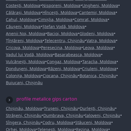
•
•
•
Costești, Moldova
Nisporeni, Moldova
Ungheni, Moldova
•
•
•
Călărași, Moldova
Hîncești, Moldova
Cantemir, Moldova
•
•
•
Cahul, Moldova
Cimișlia, Moldova
Comrat, Moldova
•
•
Căușeni, Moldova
Ștefan Vodă, Moldova
•
•
•
Anenii Noi, Moldova
Bacioi, Moldova
Glodeni, Moldova
•
•
•
Țînțăreni, Moldova
Telecentru, Chișinău
Vatra, Moldova
•
•
•
Cricova, Moldova
Peresecina, Moldova
Leova, Moldova
•
•
Vadul lui Vodă, Moldova
Basarabeasca, Moldova
•
•
•
Vulcănești, Moldova
Congaz, Moldova
Taraclia, Moldova
•
•
•
Dondușeni, Moldova
Răzeni, Moldova
Criuleni, Moldova
•
•
•
Colonița, Moldova
Ciocana, Chișinău
Botanica, Chișinău
Buiucani, Chișinău
profile metalice gips carton
•
•
•
Chișinău, Moldova
Trușeni, Chișinău
Durlești, Chișinău
•
•
•
Strășeni, Chișinău
Dumbrava, Chișinău
Ialoveni, Chișinău
•
•
•
Sîngera, Chișinău
Codru, Moldova
Stăuceni, Moldova
•
•
•
Orhei, Moldova
Telenești, Moldova
Rezina, Moldova