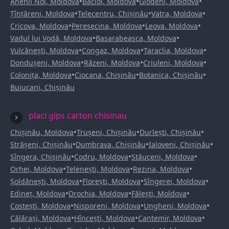
•
•
•
Anenii Noi, Moldova
Bacioi, Moldova
Glodeni, Moldova
•
•
•
Țînțăreni, Moldova
Telecentru, Chișinău
Vatra, Moldova
•
•
•
Cricova, Moldova
Peresecina, Moldova
Leova, Moldova
•
•
Vadul lui Vodă, Moldova
Basarabeasca, Moldova
•
•
•
Vulcănești, Moldova
Congaz, Moldova
Taraclia, Moldova
•
•
•
Dondușeni, Moldova
Răzeni, Moldova
Criuleni, Moldova
•
•
•
Colonița, Moldova
Ciocana, Chișinău
Botanica, Chișinău
Buiucani, Chișinău
placi gips carton chisinau
•
•
•
Chișinău, Moldova
Trușeni, Chișinău
Durlești, Chișinău
•
•
•
Strășeni, Chișinău
Dumbrava, Chișinău
Ialoveni, Chișinău
•
•
•
Sîngera, Chișinău
Codru, Moldova
Stăuceni, Moldova
•
•
•
Orhei, Moldova
Telenești, Moldova
Rezina, Moldova
•
•
•
Șoldănești, Moldova
Florești, Moldova
Sîngerei, Moldova
•
•
•
Edineț, Moldova
Drochia, Moldova
Fălești, Moldova
•
•
•
Costești, Moldova
Nisporeni, Moldova
Ungheni, Moldova
•
•
•
Călărași, Moldova
Hîncești, Moldova
Cantemir, Moldova