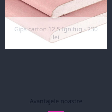
Gips carton 12,5 Ignifug - 230
lei
Avantajele noastre