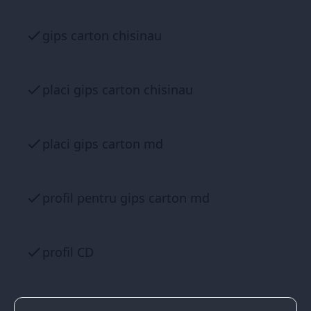
gips carton chisinau
placi gips carton chisinau
placi gips carton md
profil pentru gips carton md
profil CD