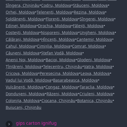
•
•
•
Sîngera, Chișinău
Codru, Moldova
Stăuceni, Moldova
•
•
•
Orhei, Moldova
Telenești, Moldova
Rezina, Moldova
•
•
•
Șoldănești, Moldova
Florești, Moldova
Sîngerei, Moldova
•
•
•
Edineț, Moldova
Drochia, Moldova
Fălești, Moldova
•
•
•
Costești, Moldova
Nisporeni, Moldova
Ungheni, Moldova
•
•
•
Călărași, Moldova
Hîncești, Moldova
Cantemir, Moldova
•
•
•
Cahul, Moldova
Cimișlia, Moldova
Comrat, Moldova
•
•
Căușeni, Moldova
Ștefan Vodă, Moldova
•
•
•
Anenii Noi, Moldova
Bacioi, Moldova
Glodeni, Moldova
•
•
•
Țînțăreni, Moldova
Telecentru, Chișinău
Vatra, Moldova
•
•
•
Cricova, Moldova
Peresecina, Moldova
Leova, Moldova
•
•
Vadul lui Vodă, Moldova
Basarabeasca, Moldova
•
•
•
Vulcănești, Moldova
Congaz, Moldova
Taraclia, Moldova
•
•
•
Dondușeni, Moldova
Răzeni, Moldova
Criuleni, Moldova
•
•
•
Colonița, Moldova
Ciocana, Chișinău
Botanica, Chișinău
Buiucani, Chișinău
gips carton ignifug