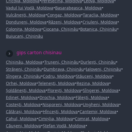
•
•
•
Cricova, Moldova
Peresecina, Moldova
Leova, Moldova
•
•
Vadul lui Vodă, Moldova
Basarabeasca, Moldova
•
•
•
Vulcănești, Moldova
Congaz, Moldova
Taraclia, Moldova
•
•
•
Dondușeni, Moldova
Răzeni, Moldova
Criuleni, Moldova
•
•
•
Colonița, Moldova
Ciocana, Chișinău
Botanica, Chișinău
Buiucani, Chișinău
gips carton chisinau
•
•
•
Chișinău, Moldova
Trușeni, Chișinău
Durlești, Chișinău
•
•
•
Strășeni, Chișinău
Dumbrava, Chișinău
Ialoveni, Chișinău
•
•
•
Sîngera, Chișinău
Codru, Moldova
Stăuceni, Moldova
•
•
•
Orhei, Moldova
Telenești, Moldova
Rezina, Moldova
•
•
•
Șoldănești, Moldova
Florești, Moldova
Sîngerei, Moldova
•
•
•
Edineț, Moldova
Drochia, Moldova
Fălești, Moldova
•
•
•
Costești, Moldova
Nisporeni, Moldova
Ungheni, Moldova
•
•
•
Călărași, Moldova
Hîncești, Moldova
Cantemir, Moldova
•
•
•
Cahul, Moldova
Cimișlia, Moldova
Comrat, Moldova
•
•
Căușeni, Moldova
Ștefan Vodă, Moldova