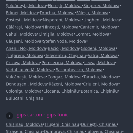
•
•
•
Șoldănești, Moldova
Florești, Moldova
Sîngerei, Moldova
•
•
•
Edineț, Moldova
Drochia, Moldova
Fălești, Moldova
•
•
•
Costești, Moldova
Nisporeni, Moldova
Ungheni, Moldova
•
•
•
Călărași, Moldova
Hîncești, Moldova
Cantemir, Moldova
•
•
•
Cahul, Moldova
Cimișlia, Moldova
Comrat, Moldova
•
•
Căușeni, Moldova
Ștefan Vodă, Moldova
•
•
•
Anenii Noi, Moldova
Bacioi, Moldova
Glodeni, Moldova
•
•
•
Țînțăreni, Moldova
Telecentru, Chișinău
Vatra, Moldova
•
•
•
Cricova, Moldova
Peresecina, Moldova
Leova, Moldova
•
•
Vadul lui Vodă, Moldova
Basarabeasca, Moldova
•
•
•
Vulcănești, Moldova
Congaz, Moldova
Taraclia, Moldova
•
•
•
Dondușeni, Moldova
Răzeni, Moldova
Criuleni, Moldova
•
•
•
Colonița, Moldova
Ciocana, Chișinău
Botanica, Chișinău
Buiucani, Chișinău
gips carton rigips fonic
•
•
•
Chișinău, Moldova
Trușeni, Chișinău
Durlești, Chișinău
•
•
•
Strășeni, Chișinău
Dumbrava, Chișinău
Ialoveni, Chișinău