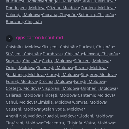
•
•
•
Vulcănești, Moldova
Congaz, Moldova
Taraclia, Moldova
•
•
•
Dondușeni, Moldova
Răzeni, Moldova
Criuleni, Moldova
•
•
•
Colonița, Moldova
Ciocana, Chișinău
Botanica, Chișinău
Buiucani, Chișinău
gips carton knauf md
•
•
•
Chișinău, Moldova
Trușeni, Chișinău
Durlești, Chișinău
•
•
•
Strășeni, Chișinău
Dumbrava, Chișinău
Ialoveni, Chișinău
•
•
•
Sîngera, Chișinău
Codru, Moldova
Stăuceni, Moldova
•
•
•
Orhei, Moldova
Telenești, Moldova
Rezina, Moldova
•
•
•
Șoldănești, Moldova
Florești, Moldova
Sîngerei, Moldova
•
•
•
Edineț, Moldova
Drochia, Moldova
Fălești, Moldova
•
•
•
Costești, Moldova
Nisporeni, Moldova
Ungheni, Moldova
•
•
•
Călărași, Moldova
Hîncești, Moldova
Cantemir, Moldova
•
•
•
Cahul, Moldova
Cimișlia, Moldova
Comrat, Moldova
•
•
Căușeni, Moldova
Ștefan Vodă, Moldova
•
•
•
Anenii Noi, Moldova
Bacioi, Moldova
Glodeni, Moldova
•
•
•
Țînțăreni, Moldova
Telecentru, Chișinău
Vatra, Moldova