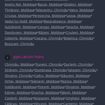
•
•
•
Anenii Noi, Moldova
Bacioi, Moldova
Glodeni, Moldova
•
•
•
Țînțăreni, Moldova
Telecentru, Chișinău
Vatra, Moldova
•
•
•
Cricova, Moldova
Peresecina, Moldova
Leova, Moldova
•
•
Vadul lui Vodă, Moldova
Basarabeasca, Moldova
•
•
•
Vulcănești, Moldova
Congaz, Moldova
Taraclia, Moldova
•
•
•
Dondușeni, Moldova
Răzeni, Moldova
Criuleni, Moldova
•
•
•
Colonița, Moldova
Ciocana, Chișinău
Botanica, Chișinău
Buiucani, Chișinău
gips carton hidro
•
•
•
Chișinău, Moldova
Trușeni, Chișinău
Durlești, Chișinău
•
•
•
Strășeni, Chișinău
Dumbrava, Chișinău
Ialoveni, Chișinău
•
•
•
Sîngera, Chișinău
Codru, Moldova
Stăuceni, Moldova
•
•
•
Orhei, Moldova
Telenești, Moldova
Rezina, Moldova
•
•
•
Șoldănești, Moldova
Florești, Moldova
Sîngerei, Moldova
•
•
•
Edineț, Moldova
Drochia, Moldova
Fălești, Moldova
•
•
•
Costești, Moldova
Nisporeni, Moldova
Ungheni, Moldova
•
•
•
Călărași, Moldova
Hîncești, Moldova
Cantemir, Moldova