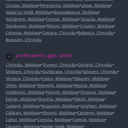
•
•
•
Cricova, Moldova
Peresecina, Moldova
Leova, Moldova
•
•
Vadul lui Vodă, Moldova
Basarabeasca, Moldova
•
•
•
Vulcănești, Moldova
Congaz, Moldova
Taraclia, Moldova
•
•
•
Dondușeni, Moldova
Răzeni, Moldova
Criuleni, Moldova
•
•
•
Colonița, Moldova
Ciocana, Chișinău
Botanica, Chișinău
Buiucani, Chișinău
profile pentru gips carton
•
•
•
Chișinău, Moldova
Trușeni, Chișinău
Durlești, Chișinău
•
•
•
Strășeni, Chișinău
Dumbrava, Chișinău
Ialoveni, Chișinău
•
•
•
Sîngera, Chișinău
Codru, Moldova
Stăuceni, Moldova
•
•
•
Orhei, Moldova
Telenești, Moldova
Rezina, Moldova
•
•
•
Șoldănești, Moldova
Florești, Moldova
Sîngerei, Moldova
•
•
•
Edineț, Moldova
Drochia, Moldova
Fălești, Moldova
•
•
•
Costești, Moldova
Nisporeni, Moldova
Ungheni, Moldova
•
•
•
Călărași, Moldova
Hîncești, Moldova
Cantemir, Moldova
•
•
•
Cahul, Moldova
Cimișlia, Moldova
Comrat, Moldova
•
•
Căușeni, Moldova
Ștefan Vodă, Moldova