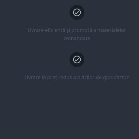
Livrare eficientă și promptă a materialelor
comandate
Livrare la preț redus a plăcilor de gips carton