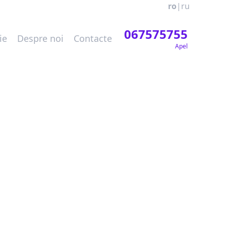
ro
|
ru
067575755
ie
Despre noi
Contacte
Apel