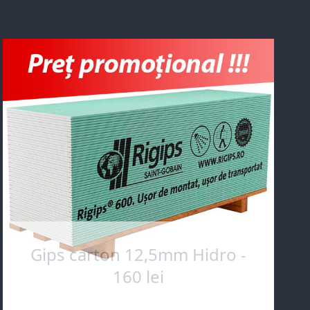
Gips carton 12,5mm Hidro -
160 lei