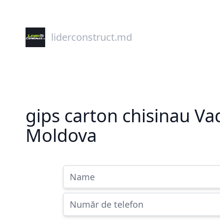
liderconstruct.md
gips carton chisinau Vad
Moldova