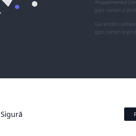
Angajamentul Livr
gips carton și prof
Garantăm calitat
gips carton și prof
 Sigură