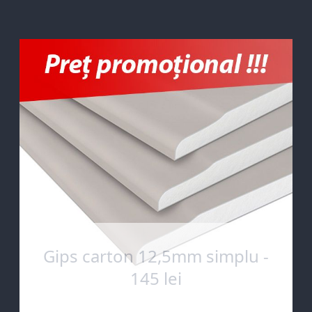
Gips carton 12,5mm simplu -
145 lei