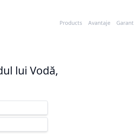
Products
Avantaje
Garant
ul lui Vodă,