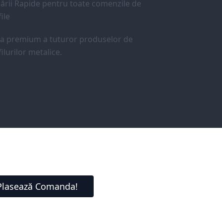
ării Rapide pentru toate comenzile de
ile
ea premium a tuturor produselor de
ilurilor metalice.
Plasează Comanda!