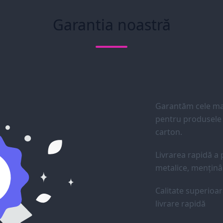
Garantia noastră
Garantăm cele mai
pentru produsele d
carton.
Livrarea rapidă a p
metalice, menținân
Calitate superioar
livrare rapidă