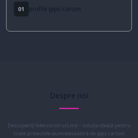
profile gips carton
01
Despre noi
Descoperiți liderconstruct.md – soluția ideală pentru
toate proiectele dumneavoastră de gips carton!