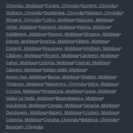
•
•
•
Chișinău, Moldova
Trușeni, Chișinău
Durlești, Chișinău
•
•
•
Strășeni, Chișinău
Dumbrava, Chișinău
Ialoveni, Chișinău
•
•
•
Sîngera, Chișinău
Codru, Moldova
Stăuceni, Moldova
•
•
•
Orhei, Moldova
Telenești, Moldova
Rezina, Moldova
•
•
•
Șoldănești, Moldova
Florești, Moldova
Sîngerei, Moldova
•
•
•
Edineț, Moldova
Drochia, Moldova
Fălești, Moldova
•
•
•
Costești, Moldova
Nisporeni, Moldova
Ungheni, Moldova
•
•
•
Călărași, Moldova
Hîncești, Moldova
Cantemir, Moldova
•
•
•
Cahul, Moldova
Cimișlia, Moldova
Comrat, Moldova
•
•
Căușeni, Moldova
Ștefan Vodă, Moldova
•
•
•
Anenii Noi, Moldova
Bacioi, Moldova
Glodeni, Moldova
•
•
•
Țînțăreni, Moldova
Telecentru, Chișinău
Vatra, Moldova
•
•
•
Cricova, Moldova
Peresecina, Moldova
Leova, Moldova
•
•
Vadul lui Vodă, Moldova
Basarabeasca, Moldova
•
•
•
Vulcănești, Moldova
Congaz, Moldova
Taraclia, Moldova
•
•
•
Dondușeni, Moldova
Răzeni, Moldova
Criuleni, Moldova
•
•
•
Colonița, Moldova
Ciocana, Chișinău
Botanica, Chișinău
Buiucani, Chișinău