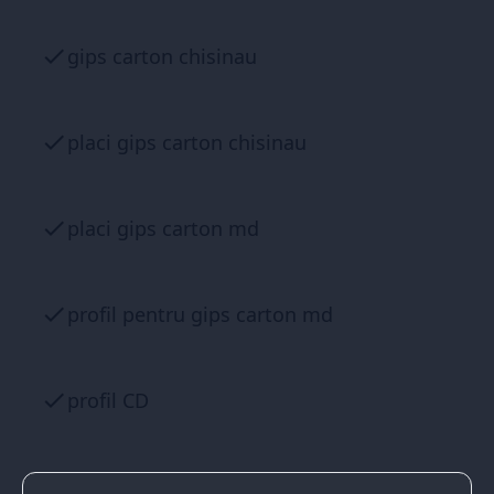
gips carton chisinau
placi gips carton chisinau
placi gips carton md
profil pentru gips carton md
profil CD