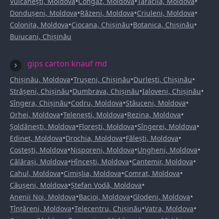
•
•
•
Vulcănești, Moldova
Congaz, Moldova
Taraclia, Moldova
•
•
•
Dondușeni, Moldova
Răzeni, Moldova
Criuleni, Moldova
•
•
•
Colonița, Moldova
Ciocana, Chișinău
Botanica, Chișinău
Buiucani, Chișinău
gips carton knauf md
•
•
•
Chișinău, Moldova
Trușeni, Chișinău
Durlești, Chișinău
•
•
•
Strășeni, Chișinău
Dumbrava, Chișinău
Ialoveni, Chișinău
•
•
•
Sîngera, Chișinău
Codru, Moldova
Stăuceni, Moldova
•
•
•
Orhei, Moldova
Telenești, Moldova
Rezina, Moldova
•
•
•
Șoldănești, Moldova
Florești, Moldova
Sîngerei, Moldova
•
•
•
Edineț, Moldova
Drochia, Moldova
Fălești, Moldova
•
•
•
Costești, Moldova
Nisporeni, Moldova
Ungheni, Moldova
•
•
•
Călărași, Moldova
Hîncești, Moldova
Cantemir, Moldova
•
•
•
Cahul, Moldova
Cimișlia, Moldova
Comrat, Moldova
•
•
Căușeni, Moldova
Ștefan Vodă, Moldova
•
•
•
Anenii Noi, Moldova
Bacioi, Moldova
Glodeni, Moldova
•
•
•
Țînțăreni, Moldova
Telecentru, Chișinău
Vatra, Moldova