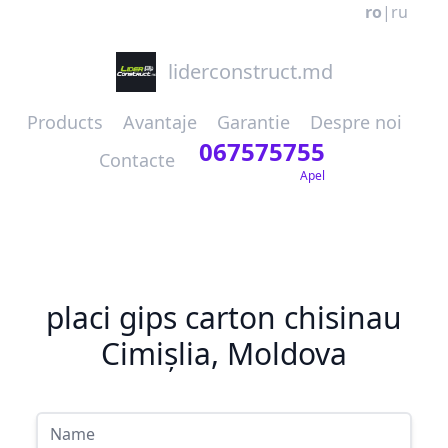
ro
|
ru
liderconstruct.md
Products
Avantaje
Garantie
Despre noi
067575755
Contacte
Apel
placi gips carton chisinau
Cimișlia, Moldova