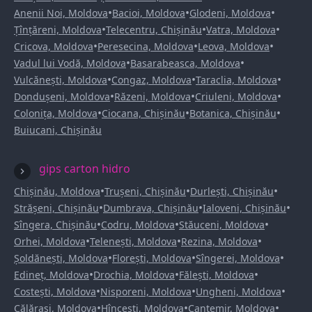
•
•
•
Anenii Noi, Moldova
Bacioi, Moldova
Glodeni, Moldova
•
•
•
Țînțăreni, Moldova
Telecentru, Chișinău
Vatra, Moldova
•
•
•
Cricova, Moldova
Peresecina, Moldova
Leova, Moldova
•
•
Vadul lui Vodă, Moldova
Basarabeasca, Moldova
•
•
•
Vulcănești, Moldova
Congaz, Moldova
Taraclia, Moldova
•
•
•
Dondușeni, Moldova
Răzeni, Moldova
Criuleni, Moldova
•
•
•
Colonița, Moldova
Ciocana, Chișinău
Botanica, Chișinău
Buiucani, Chișinău
gips carton hidro
•
•
•
Chișinău, Moldova
Trușeni, Chișinău
Durlești, Chișinău
•
•
•
Strășeni, Chișinău
Dumbrava, Chișinău
Ialoveni, Chișinău
•
•
•
Sîngera, Chișinău
Codru, Moldova
Stăuceni, Moldova
•
•
•
Orhei, Moldova
Telenești, Moldova
Rezina, Moldova
•
•
•
Șoldănești, Moldova
Florești, Moldova
Sîngerei, Moldova
•
•
•
Edineț, Moldova
Drochia, Moldova
Fălești, Moldova
•
•
•
Costești, Moldova
Nisporeni, Moldova
Ungheni, Moldova
•
•
•
Călărași, Moldova
Hîncești, Moldova
Cantemir, Moldova