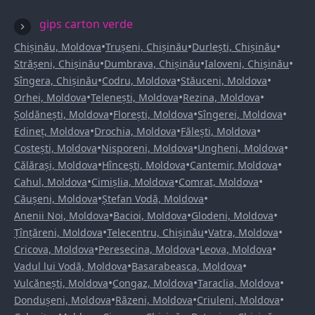
gips carton verde
•
•
•
Chișinău, Moldova
Trușeni, Chișinău
Durlești, Chișinău
•
•
•
Strășeni, Chișinău
Dumbrava, Chișinău
Ialoveni, Chișinău
•
•
•
Sîngera, Chișinău
Codru, Moldova
Stăuceni, Moldova
•
•
•
Orhei, Moldova
Telenești, Moldova
Rezina, Moldova
•
•
•
Șoldănești, Moldova
Florești, Moldova
Sîngerei, Moldova
•
•
•
Edineț, Moldova
Drochia, Moldova
Fălești, Moldova
•
•
•
Costești, Moldova
Nisporeni, Moldova
Ungheni, Moldova
•
•
•
Călărași, Moldova
Hîncești, Moldova
Cantemir, Moldova
•
•
•
Cahul, Moldova
Cimișlia, Moldova
Comrat, Moldova
•
•
Căușeni, Moldova
Ștefan Vodă, Moldova
•
•
•
Anenii Noi, Moldova
Bacioi, Moldova
Glodeni, Moldova
•
•
•
Țînțăreni, Moldova
Telecentru, Chișinău
Vatra, Moldova
•
•
•
Cricova, Moldova
Peresecina, Moldova
Leova, Moldova
•
•
Vadul lui Vodă, Moldova
Basarabeasca, Moldova
•
•
•
Vulcănești, Moldova
Congaz, Moldova
Taraclia, Moldova
•
•
•
Dondușeni, Moldova
Răzeni, Moldova
Criuleni, Moldova