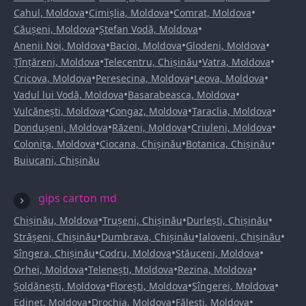
•
•
•
Cahul, Moldova
Cimișlia, Moldova
Comrat, Moldova
•
•
Căușeni, Moldova
Ștefan Vodă, Moldova
•
•
•
Anenii Noi, Moldova
Bacioi, Moldova
Glodeni, Moldova
•
•
•
Țînțăreni, Moldova
Telecentru, Chișinău
Vatra, Moldova
•
•
•
Cricova, Moldova
Peresecina, Moldova
Leova, Moldova
•
•
Vadul lui Vodă, Moldova
Basarabeasca, Moldova
•
•
•
Vulcănești, Moldova
Congaz, Moldova
Taraclia, Moldova
•
•
•
Dondușeni, Moldova
Răzeni, Moldova
Criuleni, Moldova
•
•
•
Colonița, Moldova
Ciocana, Chișinău
Botanica, Chișinău
Buiucani, Chișinău
gips carton md
•
•
•
Chișinău, Moldova
Trușeni, Chișinău
Durlești, Chișinău
•
•
•
Strășeni, Chișinău
Dumbrava, Chișinău
Ialoveni, Chișinău
•
•
•
Sîngera, Chișinău
Codru, Moldova
Stăuceni, Moldova
•
•
•
Orhei, Moldova
Telenești, Moldova
Rezina, Moldova
•
•
•
Șoldănești, Moldova
Florești, Moldova
Sîngerei, Moldova
•
•
•
Edineț, Moldova
Drochia, Moldova
Fălești, Moldova