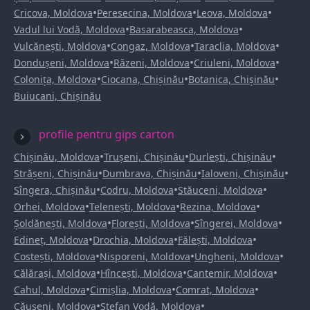
•
•
•
Cricova, Moldova
Peresecina, Moldova
Leova, Moldova
•
•
Vadul lui Vodă, Moldova
Basarabeasca, Moldova
•
•
•
Vulcănești, Moldova
Congaz, Moldova
Taraclia, Moldova
•
•
•
Dondușeni, Moldova
Răzeni, Moldova
Criuleni, Moldova
•
•
•
Colonița, Moldova
Ciocana, Chișinău
Botanica, Chișinău
Buiucani, Chișinău
profile pentru gips carton
•
•
•
Chișinău, Moldova
Trușeni, Chișinău
Durlești, Chișinău
•
•
•
Strășeni, Chișinău
Dumbrava, Chișinău
Ialoveni, Chișinău
•
•
•
Sîngera, Chișinău
Codru, Moldova
Stăuceni, Moldova
•
•
•
Orhei, Moldova
Telenești, Moldova
Rezina, Moldova
•
•
•
Șoldănești, Moldova
Florești, Moldova
Sîngerei, Moldova
•
•
•
Edineț, Moldova
Drochia, Moldova
Fălești, Moldova
•
•
•
Costești, Moldova
Nisporeni, Moldova
Ungheni, Moldova
•
•
•
Călărași, Moldova
Hîncești, Moldova
Cantemir, Moldova
•
•
•
Cahul, Moldova
Cimișlia, Moldova
Comrat, Moldova
•
•
Căușeni, Moldova
Ștefan Vodă, Moldova