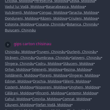
•
•
•
Cricova, Moldova
Peresecina, Moldova
Leova, Moldova
•
•
Vadul lui Vodă, Moldova
Basarabeasca, Moldova
•
•
•
Vulcănești, Moldova
Congaz, Moldova
Taraclia, Moldova
•
•
•
Dondușeni, Moldova
Răzeni, Moldova
Criuleni, Moldova
•
•
•
Colonița, Moldova
Ciocana, Chișinău
Botanica, Chișinău
Buiucani, Chișinău
gips carton chisinau
•
•
•
Chișinău, Moldova
Trușeni, Chișinău
Durlești, Chișinău
•
•
•
Strășeni, Chișinău
Dumbrava, Chișinău
Ialoveni, Chișinău
•
•
•
Sîngera, Chișinău
Codru, Moldova
Stăuceni, Moldova
•
•
•
Orhei, Moldova
Telenești, Moldova
Rezina, Moldova
•
•
•
Șoldănești, Moldova
Florești, Moldova
Sîngerei, Moldova
•
•
•
Edineț, Moldova
Drochia, Moldova
Fălești, Moldova
•
•
•
Costești, Moldova
Nisporeni, Moldova
Ungheni, Moldova
•
•
•
Călărași, Moldova
Hîncești, Moldova
Cantemir, Moldova
•
•
•
Cahul, Moldova
Cimișlia, Moldova
Comrat, Moldova
•
•
Căușeni, Moldova
Ștefan Vodă, Moldova