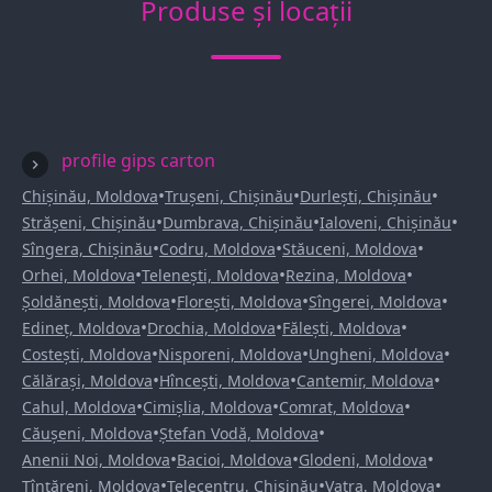
Produse și locații
profile gips carton
•
•
•
Chișinău, Moldova
Trușeni, Chișinău
Durlești, Chișinău
•
•
•
Strășeni, Chișinău
Dumbrava, Chișinău
Ialoveni, Chișinău
•
•
•
Sîngera, Chișinău
Codru, Moldova
Stăuceni, Moldova
•
•
•
Orhei, Moldova
Telenești, Moldova
Rezina, Moldova
•
•
•
Șoldănești, Moldova
Florești, Moldova
Sîngerei, Moldova
•
•
•
Edineț, Moldova
Drochia, Moldova
Fălești, Moldova
•
•
•
Costești, Moldova
Nisporeni, Moldova
Ungheni, Moldova
•
•
•
Călărași, Moldova
Hîncești, Moldova
Cantemir, Moldova
•
•
•
Cahul, Moldova
Cimișlia, Moldova
Comrat, Moldova
•
•
Căușeni, Moldova
Ștefan Vodă, Moldova
•
•
•
Anenii Noi, Moldova
Bacioi, Moldova
Glodeni, Moldova
•
•
•
Țînțăreni, Moldova
Telecentru, Chișinău
Vatra, Moldova