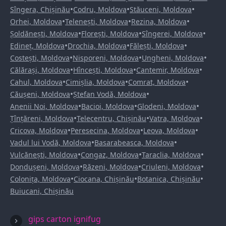
•
•
•
Sîngera, Chișinău
Codru, Moldova
Stăuceni, Moldova
•
•
•
Orhei, Moldova
Telenești, Moldova
Rezina, Moldova
•
•
•
Șoldănești, Moldova
Florești, Moldova
Sîngerei, Moldova
•
•
•
Edineț, Moldova
Drochia, Moldova
Fălești, Moldova
•
•
•
Costești, Moldova
Nisporeni, Moldova
Ungheni, Moldova
•
•
•
Călărași, Moldova
Hîncești, Moldova
Cantemir, Moldova
•
•
•
Cahul, Moldova
Cimișlia, Moldova
Comrat, Moldova
•
•
Căușeni, Moldova
Ștefan Vodă, Moldova
•
•
•
Anenii Noi, Moldova
Bacioi, Moldova
Glodeni, Moldova
•
•
•
Țînțăreni, Moldova
Telecentru, Chișinău
Vatra, Moldova
•
•
•
Cricova, Moldova
Peresecina, Moldova
Leova, Moldova
•
•
Vadul lui Vodă, Moldova
Basarabeasca, Moldova
•
•
•
Vulcănești, Moldova
Congaz, Moldova
Taraclia, Moldova
•
•
•
Dondușeni, Moldova
Răzeni, Moldova
Criuleni, Moldova
•
•
•
Colonița, Moldova
Ciocana, Chișinău
Botanica, Chișinău
Buiucani, Chișinău
gips carton ignifug