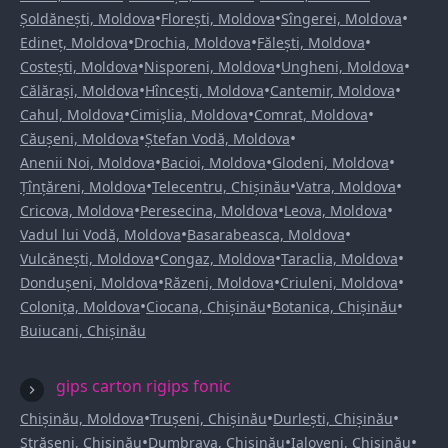
•
•
•
Șoldănești, Moldova
Florești, Moldova
Sîngerei, Moldova
•
•
•
Edineț, Moldova
Drochia, Moldova
Fălești, Moldova
•
•
•
Costești, Moldova
Nisporeni, Moldova
Ungheni, Moldova
•
•
•
Călărași, Moldova
Hîncești, Moldova
Cantemir, Moldova
•
•
•
Cahul, Moldova
Cimișlia, Moldova
Comrat, Moldova
•
•
Căușeni, Moldova
Ștefan Vodă, Moldova
•
•
•
Anenii Noi, Moldova
Bacioi, Moldova
Glodeni, Moldova
•
•
•
Țînțăreni, Moldova
Telecentru, Chișinău
Vatra, Moldova
•
•
•
Cricova, Moldova
Peresecina, Moldova
Leova, Moldova
•
•
Vadul lui Vodă, Moldova
Basarabeasca, Moldova
•
•
•
Vulcănești, Moldova
Congaz, Moldova
Taraclia, Moldova
•
•
•
Dondușeni, Moldova
Răzeni, Moldova
Criuleni, Moldova
•
•
•
Colonița, Moldova
Ciocana, Chișinău
Botanica, Chișinău
Buiucani, Chișinău
gips carton rigips fonic
•
•
•
Chișinău, Moldova
Trușeni, Chișinău
Durlești, Chișinău
•
•
•
Strășeni, Chișinău
Dumbrava, Chișinău
Ialoveni, Chișinău