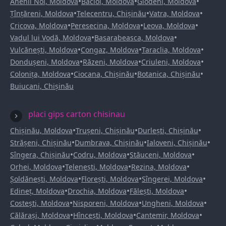
•
•
•
Anenii Noi, Moldova
Bacioi, Moldova
Glodeni, Moldova
•
•
•
Țînțăreni, Moldova
Telecentru, Chișinău
Vatra, Moldova
•
•
•
Cricova, Moldova
Peresecina, Moldova
Leova, Moldova
•
•
Vadul lui Vodă, Moldova
Basarabeasca, Moldova
•
•
•
Vulcănești, Moldova
Congaz, Moldova
Taraclia, Moldova
•
•
•
Dondușeni, Moldova
Răzeni, Moldova
Criuleni, Moldova
•
•
•
Colonița, Moldova
Ciocana, Chișinău
Botanica, Chișinău
Buiucani, Chișinău
placi gips carton chisinau
•
•
•
Chișinău, Moldova
Trușeni, Chișinău
Durlești, Chișinău
•
•
•
Strășeni, Chișinău
Dumbrava, Chișinău
Ialoveni, Chișinău
•
•
•
Sîngera, Chișinău
Codru, Moldova
Stăuceni, Moldova
•
•
•
Orhei, Moldova
Telenești, Moldova
Rezina, Moldova
•
•
•
Șoldănești, Moldova
Florești, Moldova
Sîngerei, Moldova
•
•
•
Edineț, Moldova
Drochia, Moldova
Fălești, Moldova
•
•
•
Costești, Moldova
Nisporeni, Moldova
Ungheni, Moldova
•
•
•
Călărași, Moldova
Hîncești, Moldova
Cantemir, Moldova