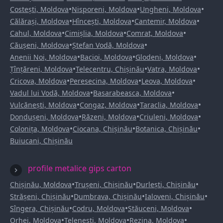
•
•
•
Costești, Moldova
Nisporeni, Moldova
Ungheni, Moldova
•
•
•
Călărași, Moldova
Hîncești, Moldova
Cantemir, Moldova
•
•
•
Cahul, Moldova
Cimișlia, Moldova
Comrat, Moldova
•
•
Căușeni, Moldova
Ștefan Vodă, Moldova
•
•
•
Anenii Noi, Moldova
Bacioi, Moldova
Glodeni, Moldova
•
•
•
Țînțăreni, Moldova
Telecentru, Chișinău
Vatra, Moldova
•
•
•
Cricova, Moldova
Peresecina, Moldova
Leova, Moldova
•
•
Vadul lui Vodă, Moldova
Basarabeasca, Moldova
•
•
•
Vulcănești, Moldova
Congaz, Moldova
Taraclia, Moldova
•
•
•
Dondușeni, Moldova
Răzeni, Moldova
Criuleni, Moldova
•
•
•
Colonița, Moldova
Ciocana, Chișinău
Botanica, Chișinău
Buiucani, Chișinău
profile metalice gips carton
•
•
•
Chișinău, Moldova
Trușeni, Chișinău
Durlești, Chișinău
•
•
•
Strășeni, Chișinău
Dumbrava, Chișinău
Ialoveni, Chișinău
•
•
•
Sîngera, Chișinău
Codru, Moldova
Stăuceni, Moldova
•
•
•
Orhei, Moldova
Telenești, Moldova
Rezina, Moldova