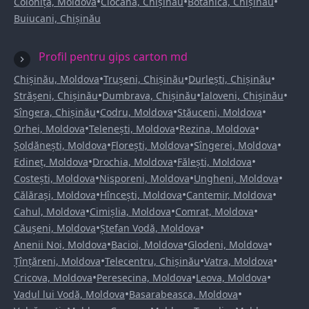
•
•
•
Colonița, Moldova
Ciocana, Chișinău
Botanica, Chișinău
Buiucani, Chișinău
Profil pentru gips carton md
•
•
•
Chișinău, Moldova
Trușeni, Chișinău
Durlești, Chișinău
•
•
•
Strășeni, Chișinău
Dumbrava, Chișinău
Ialoveni, Chișinău
•
•
•
Sîngera, Chișinău
Codru, Moldova
Stăuceni, Moldova
•
•
•
Orhei, Moldova
Telenești, Moldova
Rezina, Moldova
•
•
•
Șoldănești, Moldova
Florești, Moldova
Sîngerei, Moldova
•
•
•
Edineț, Moldova
Drochia, Moldova
Fălești, Moldova
•
•
•
Costești, Moldova
Nisporeni, Moldova
Ungheni, Moldova
•
•
•
Călărași, Moldova
Hîncești, Moldova
Cantemir, Moldova
•
•
•
Cahul, Moldova
Cimișlia, Moldova
Comrat, Moldova
•
•
Căușeni, Moldova
Ștefan Vodă, Moldova
•
•
•
Anenii Noi, Moldova
Bacioi, Moldova
Glodeni, Moldova
•
•
•
Țînțăreni, Moldova
Telecentru, Chișinău
Vatra, Moldova
•
•
•
Cricova, Moldova
Peresecina, Moldova
Leova, Moldova
•
•
Vadul lui Vodă, Moldova
Basarabeasca, Moldova