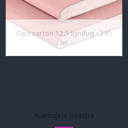
Gips carton 12,5 Ignifug - 230
lei
Avantajele noastre