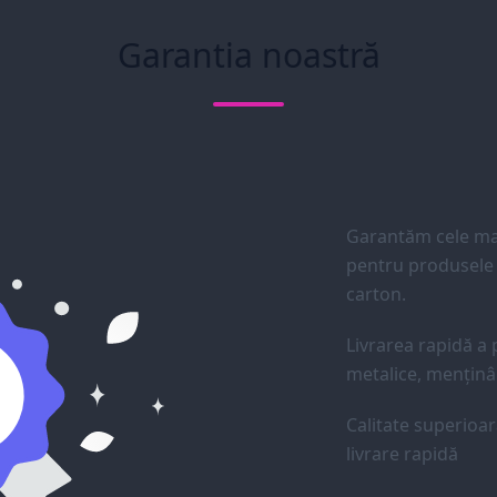
Garantia noastră
Garantăm cele mai
pentru produsele d
carton.
Livrarea rapidă a p
metalice, menținân
Calitate superioar
livrare rapidă