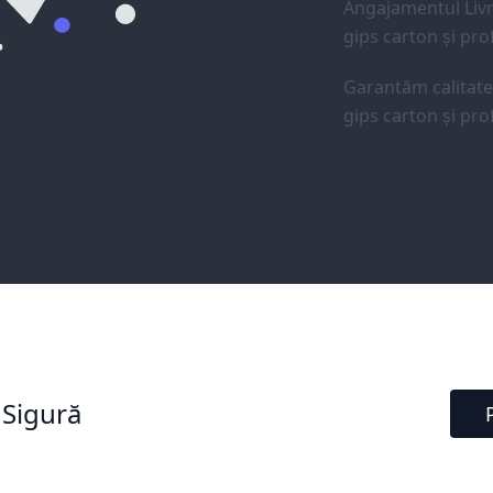
Angajamentul Livr
gips carton și prof
Garantăm calitat
gips carton și prof
 Sigură