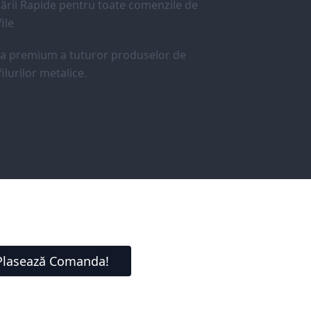
ării Rapide pentru toate comenzile de
ile
ea premium a tuturor produselor de
ilurilor metalice.
Plasează Comanda!