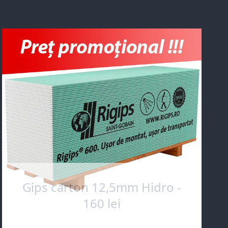
Gips carton 12,5mm Hidro -
160 lei