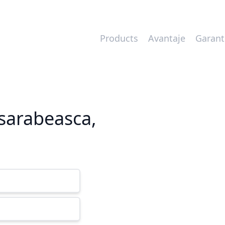
Products
Avantaje
Garant
asarabeasca,