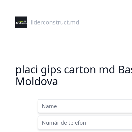
liderconstruct.md
placi gips carton md B
Moldova