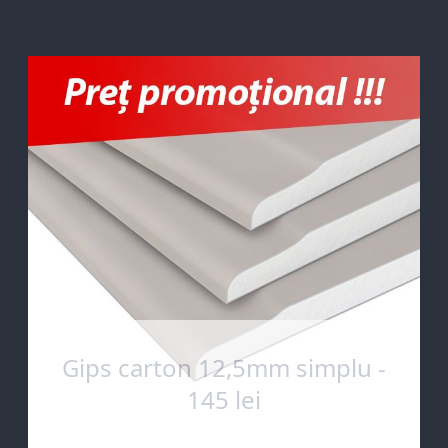
Gips carton 12,5mm simplu -
145 lei