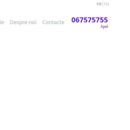
ro
|
ru
067575755
ie
Despre noi
Contacte
Apel