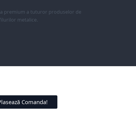
ea premium a tuturor produselor de
ilurilor metalice.
Plasează Comanda!