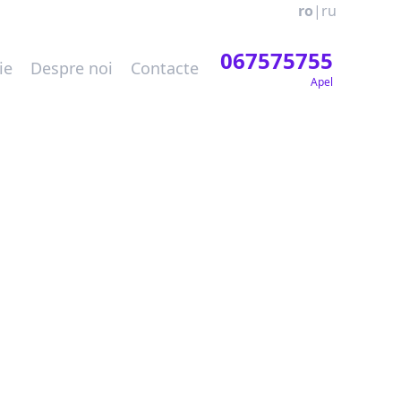
ro
|
ru
067575755
ie
Despre noi
Contacte
Apel