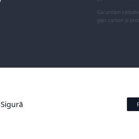
Garantăm calitat
gips carton și prof
 Sigură