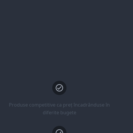
Produse competitive ca preț încadrânduse în
diferite bugete