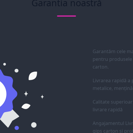
Garantia noastră
Garantăm cele mai
pentru produsele d
carton.
Livrarea rapidă a p
metalice, menținân
Calitate superioar
livrare rapidă
Angajamentul Livr
gips carton și prof