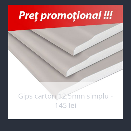
Gips carton 12,5mm simplu -
145 lei