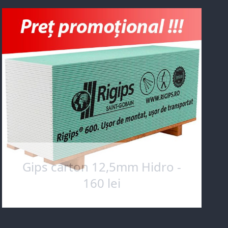
Gips carton 12,5mm Hidro -
160 lei