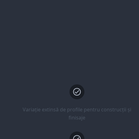
Variație extinsă de profile pentru construcții și
finisaje