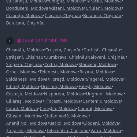
•
•
•
Vulcănești, Moldova
Congaz, Moldova
Taraclia, Moldova
•
•
•
Dondușeni, Moldova
Răzeni, Moldova
Criuleni, Moldova
•
•
•
Colonița, Moldova
Ciocana, Chișinău
Botanica, Chișinău
Buiucani, Chișinău
gips carton knauf md
•
•
•
Chișinău, Moldova
Trușeni, Chișinău
Durlești, Chișinău
•
•
•
Strășeni, Chișinău
Dumbrava, Chișinău
Ialoveni, Chișinău
•
•
•
Sîngera, Chișinău
Codru, Moldova
Stăuceni, Moldova
•
•
•
Orhei, Moldova
Telenești, Moldova
Rezina, Moldova
•
•
•
Șoldănești, Moldova
Florești, Moldova
Sîngerei, Moldova
•
•
•
Edineț, Moldova
Drochia, Moldova
Fălești, Moldova
•
•
•
Costești, Moldova
Nisporeni, Moldova
Ungheni, Moldova
•
•
•
Călărași, Moldova
Hîncești, Moldova
Cantemir, Moldova
•
•
•
Cahul, Moldova
Cimișlia, Moldova
Comrat, Moldova
•
•
Căușeni, Moldova
Ștefan Vodă, Moldova
•
•
•
Anenii Noi, Moldova
Bacioi, Moldova
Glodeni, Moldova
•
•
•
Țînțăreni, Moldova
Telecentru, Chișinău
Vatra, Moldova