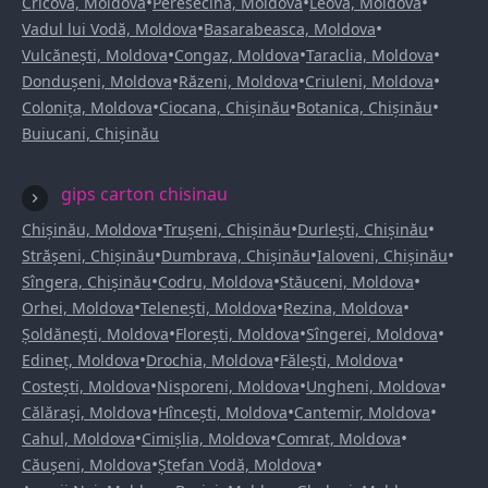
•
•
•
Cricova, Moldova
Peresecina, Moldova
Leova, Moldova
•
•
Vadul lui Vodă, Moldova
Basarabeasca, Moldova
•
•
•
Vulcănești, Moldova
Congaz, Moldova
Taraclia, Moldova
•
•
•
Dondușeni, Moldova
Răzeni, Moldova
Criuleni, Moldova
•
•
•
Colonița, Moldova
Ciocana, Chișinău
Botanica, Chișinău
Buiucani, Chișinău
gips carton chisinau
•
•
•
Chișinău, Moldova
Trușeni, Chișinău
Durlești, Chișinău
•
•
•
Strășeni, Chișinău
Dumbrava, Chișinău
Ialoveni, Chișinău
•
•
•
Sîngera, Chișinău
Codru, Moldova
Stăuceni, Moldova
•
•
•
Orhei, Moldova
Telenești, Moldova
Rezina, Moldova
•
•
•
Șoldănești, Moldova
Florești, Moldova
Sîngerei, Moldova
•
•
•
Edineț, Moldova
Drochia, Moldova
Fălești, Moldova
•
•
•
Costești, Moldova
Nisporeni, Moldova
Ungheni, Moldova
•
•
•
Călărași, Moldova
Hîncești, Moldova
Cantemir, Moldova
•
•
•
Cahul, Moldova
Cimișlia, Moldova
Comrat, Moldova
•
•
Căușeni, Moldova
Ștefan Vodă, Moldova