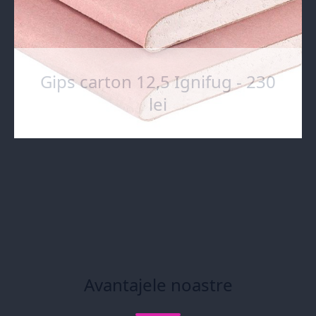
Gips carton 12,5 Ignifug - 230
lei
Avantajele noastre