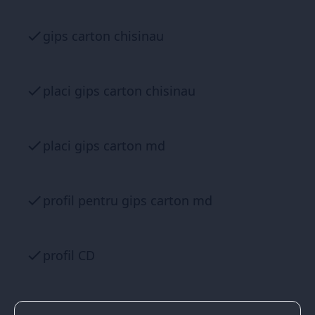
gips carton chisinau
placi gips carton chisinau
placi gips carton md
profil pentru gips carton md
profil CD