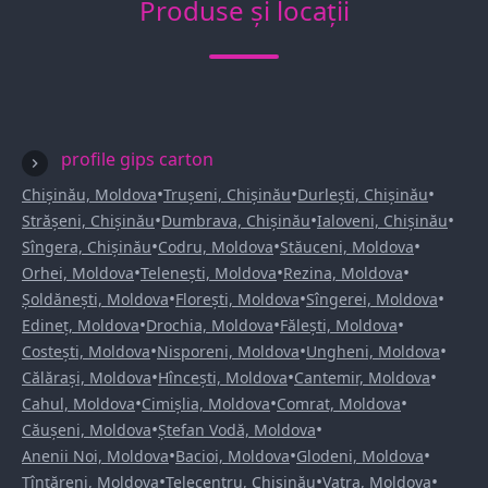
Produse și locații
profile gips carton
•
•
•
Chișinău, Moldova
Trușeni, Chișinău
Durlești, Chișinău
•
•
•
Strășeni, Chișinău
Dumbrava, Chișinău
Ialoveni, Chișinău
•
•
•
Sîngera, Chișinău
Codru, Moldova
Stăuceni, Moldova
•
•
•
Orhei, Moldova
Telenești, Moldova
Rezina, Moldova
•
•
•
Șoldănești, Moldova
Florești, Moldova
Sîngerei, Moldova
•
•
•
Edineț, Moldova
Drochia, Moldova
Fălești, Moldova
•
•
•
Costești, Moldova
Nisporeni, Moldova
Ungheni, Moldova
•
•
•
Călărași, Moldova
Hîncești, Moldova
Cantemir, Moldova
•
•
•
Cahul, Moldova
Cimișlia, Moldova
Comrat, Moldova
•
•
Căușeni, Moldova
Ștefan Vodă, Moldova
•
•
•
Anenii Noi, Moldova
Bacioi, Moldova
Glodeni, Moldova
•
•
•
Țînțăreni, Moldova
Telecentru, Chișinău
Vatra, Moldova