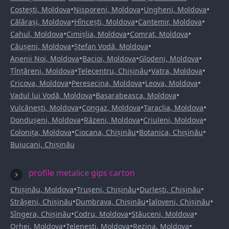
•
•
•
Costești, Moldova
Nisporeni, Moldova
Ungheni, Moldova
•
•
•
Călărași, Moldova
Hîncești, Moldova
Cantemir, Moldova
•
•
•
Cahul, Moldova
Cimișlia, Moldova
Comrat, Moldova
•
•
Căușeni, Moldova
Ștefan Vodă, Moldova
•
•
•
Anenii Noi, Moldova
Bacioi, Moldova
Glodeni, Moldova
•
•
•
Țînțăreni, Moldova
Telecentru, Chișinău
Vatra, Moldova
•
•
•
Cricova, Moldova
Peresecina, Moldova
Leova, Moldova
•
•
Vadul lui Vodă, Moldova
Basarabeasca, Moldova
•
•
•
Vulcănești, Moldova
Congaz, Moldova
Taraclia, Moldova
•
•
•
Dondușeni, Moldova
Răzeni, Moldova
Criuleni, Moldova
•
•
•
Colonița, Moldova
Ciocana, Chișinău
Botanica, Chișinău
Buiucani, Chișinău
profile metalice gips carton
•
•
•
Chișinău, Moldova
Trușeni, Chișinău
Durlești, Chișinău
•
•
•
Strășeni, Chișinău
Dumbrava, Chișinău
Ialoveni, Chișinău
•
•
•
Sîngera, Chișinău
Codru, Moldova
Stăuceni, Moldova
•
•
•
Orhei, Moldova
Telenești, Moldova
Rezina, Moldova