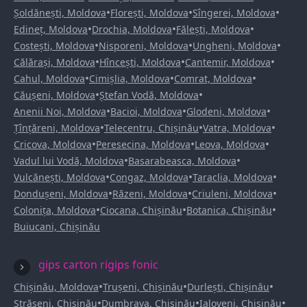
•
•
•
Șoldănești, Moldova
Florești, Moldova
Sîngerei, Moldova
•
•
•
Edineț, Moldova
Drochia, Moldova
Fălești, Moldova
•
•
•
Costești, Moldova
Nisporeni, Moldova
Ungheni, Moldova
•
•
•
Călărași, Moldova
Hîncești, Moldova
Cantemir, Moldova
•
•
•
Cahul, Moldova
Cimișlia, Moldova
Comrat, Moldova
•
•
Căușeni, Moldova
Ștefan Vodă, Moldova
•
•
•
Anenii Noi, Moldova
Bacioi, Moldova
Glodeni, Moldova
•
•
•
Țînțăreni, Moldova
Telecentru, Chișinău
Vatra, Moldova
•
•
•
Cricova, Moldova
Peresecina, Moldova
Leova, Moldova
•
•
Vadul lui Vodă, Moldova
Basarabeasca, Moldova
•
•
•
Vulcănești, Moldova
Congaz, Moldova
Taraclia, Moldova
•
•
•
Dondușeni, Moldova
Răzeni, Moldova
Criuleni, Moldova
•
•
•
Colonița, Moldova
Ciocana, Chișinău
Botanica, Chișinău
Buiucani, Chișinău
gips carton rigips fonic
•
•
•
Chișinău, Moldova
Trușeni, Chișinău
Durlești, Chișinău
•
•
•
Strășeni, Chișinău
Dumbrava, Chișinău
Ialoveni, Chișinău