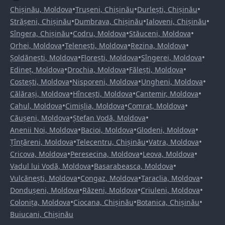
•
•
•
Chișinău, Moldova
Trușeni, Chișinău
Durlești, Chișinău
•
•
•
Strășeni, Chișinău
Dumbrava, Chișinău
Ialoveni, Chișinău
•
•
•
Sîngera, Chișinău
Codru, Moldova
Stăuceni, Moldova
•
•
•
Orhei, Moldova
Telenești, Moldova
Rezina, Moldova
•
•
•
Șoldănești, Moldova
Florești, Moldova
Sîngerei, Moldova
•
•
•
Edineț, Moldova
Drochia, Moldova
Fălești, Moldova
•
•
•
Costești, Moldova
Nisporeni, Moldova
Ungheni, Moldova
•
•
•
Călărași, Moldova
Hîncești, Moldova
Cantemir, Moldova
•
•
•
Cahul, Moldova
Cimișlia, Moldova
Comrat, Moldova
•
•
Căușeni, Moldova
Ștefan Vodă, Moldova
•
•
•
Anenii Noi, Moldova
Bacioi, Moldova
Glodeni, Moldova
•
•
•
Țînțăreni, Moldova
Telecentru, Chișinău
Vatra, Moldova
•
•
•
Cricova, Moldova
Peresecina, Moldova
Leova, Moldova
•
•
Vadul lui Vodă, Moldova
Basarabeasca, Moldova
•
•
•
Vulcănești, Moldova
Congaz, Moldova
Taraclia, Moldova
•
•
•
Dondușeni, Moldova
Răzeni, Moldova
Criuleni, Moldova
•
•
•
Colonița, Moldova
Ciocana, Chișinău
Botanica, Chișinău
Buiucani, Chișinău