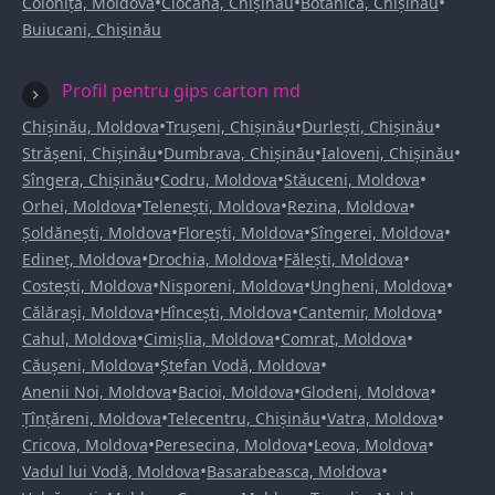
•
•
•
Colonița, Moldova
Ciocana, Chișinău
Botanica, Chișinău
Buiucani, Chișinău
Profil pentru gips carton md
•
•
•
Chișinău, Moldova
Trușeni, Chișinău
Durlești, Chișinău
•
•
•
Strășeni, Chișinău
Dumbrava, Chișinău
Ialoveni, Chișinău
•
•
•
Sîngera, Chișinău
Codru, Moldova
Stăuceni, Moldova
•
•
•
Orhei, Moldova
Telenești, Moldova
Rezina, Moldova
•
•
•
Șoldănești, Moldova
Florești, Moldova
Sîngerei, Moldova
•
•
•
Edineț, Moldova
Drochia, Moldova
Fălești, Moldova
•
•
•
Costești, Moldova
Nisporeni, Moldova
Ungheni, Moldova
•
•
•
Călărași, Moldova
Hîncești, Moldova
Cantemir, Moldova
•
•
•
Cahul, Moldova
Cimișlia, Moldova
Comrat, Moldova
•
•
Căușeni, Moldova
Ștefan Vodă, Moldova
•
•
•
Anenii Noi, Moldova
Bacioi, Moldova
Glodeni, Moldova
•
•
•
Țînțăreni, Moldova
Telecentru, Chișinău
Vatra, Moldova
•
•
•
Cricova, Moldova
Peresecina, Moldova
Leova, Moldova
•
•
Vadul lui Vodă, Moldova
Basarabeasca, Moldova