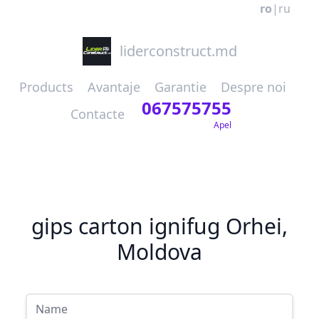
ro
|
ru
liderconstruct.md
Products
Avantaje
Garantie
Despre noi
067575755
Contacte
Apel
gips carton ignifug Orhei,
Moldova