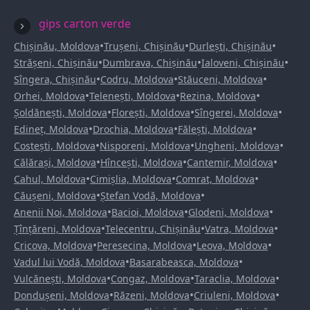
gips carton verde
•
•
•
Chișinău, Moldova
Trușeni, Chișinău
Durlești, Chișinău
•
•
•
Strășeni, Chișinău
Dumbrava, Chișinău
Ialoveni, Chișinău
•
•
•
Sîngera, Chișinău
Codru, Moldova
Stăuceni, Moldova
•
•
•
Orhei, Moldova
Telenești, Moldova
Rezina, Moldova
•
•
•
Șoldănești, Moldova
Florești, Moldova
Sîngerei, Moldova
•
•
•
Edineț, Moldova
Drochia, Moldova
Fălești, Moldova
•
•
•
Costești, Moldova
Nisporeni, Moldova
Ungheni, Moldova
•
•
•
Călărași, Moldova
Hîncești, Moldova
Cantemir, Moldova
•
•
•
Cahul, Moldova
Cimișlia, Moldova
Comrat, Moldova
•
•
Căușeni, Moldova
Ștefan Vodă, Moldova
•
•
•
Anenii Noi, Moldova
Bacioi, Moldova
Glodeni, Moldova
•
•
•
Țînțăreni, Moldova
Telecentru, Chișinău
Vatra, Moldova
•
•
•
Cricova, Moldova
Peresecina, Moldova
Leova, Moldova
•
•
Vadul lui Vodă, Moldova
Basarabeasca, Moldova
•
•
•
Vulcănești, Moldova
Congaz, Moldova
Taraclia, Moldova
•
•
•
Dondușeni, Moldova
Răzeni, Moldova
Criuleni, Moldova