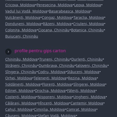
•
•
•
Cricova, Moldova
Peresecina, Moldova
Leova, Moldova
•
•
Vadul lui Vodă, Moldova
Basarabeasca, Moldova
•
•
•
Vulcănești, Moldova
Congaz, Moldova
Taraclia, Moldova
•
•
•
Dondușeni, Moldova
Răzeni, Moldova
Criuleni, Moldova
•
•
•
Colonița, Moldova
Ciocana, Chișinău
Botanica, Chișinău
Buiucani, Chișinău
profile pentru gips carton
•
•
•
Chișinău, Moldova
Trușeni, Chișinău
Durlești, Chișinău
•
•
•
Strășeni, Chișinău
Dumbrava, Chișinău
Ialoveni, Chișinău
•
•
•
Sîngera, Chișinău
Codru, Moldova
Stăuceni, Moldova
•
•
•
Orhei, Moldova
Telenești, Moldova
Rezina, Moldova
•
•
•
Șoldănești, Moldova
Florești, Moldova
Sîngerei, Moldova
•
•
•
Edineț, Moldova
Drochia, Moldova
Fălești, Moldova
•
•
•
Costești, Moldova
Nisporeni, Moldova
Ungheni, Moldova
•
•
•
Călărași, Moldova
Hîncești, Moldova
Cantemir, Moldova
•
•
•
Cahul, Moldova
Cimișlia, Moldova
Comrat, Moldova
•
•
Căușeni, Moldova
Ștefan Vodă, Moldova