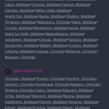
•
•
•
Cahul, Moldova
Cimișlia, Moldova
Comrat, Moldova
•
•
Căușeni, Moldova
Ștefan Vodă, Moldova
•
•
•
Anenii Noi, Moldova
Bacioi, Moldova
Glodeni, Moldova
•
•
•
Țînțăreni, Moldova
Telecentru, Chișinău
Vatra, Moldova
•
•
•
Cricova, Moldova
Peresecina, Moldova
Leova, Moldova
•
•
Vadul lui Vodă, Moldova
Basarabeasca, Moldova
•
•
•
Vulcănești, Moldova
Congaz, Moldova
Taraclia, Moldova
•
•
•
Dondușeni, Moldova
Răzeni, Moldova
Criuleni, Moldova
•
•
•
Colonița, Moldova
Ciocana, Chișinău
Botanica, Chișinău
Buiucani, Chișinău
gips carton md
•
•
•
Chișinău, Moldova
Trușeni, Chișinău
Durlești, Chișinău
•
•
•
Strășeni, Chișinău
Dumbrava, Chișinău
Ialoveni, Chișinău
•
•
•
Sîngera, Chișinău
Codru, Moldova
Stăuceni, Moldova
•
•
•
Orhei, Moldova
Telenești, Moldova
Rezina, Moldova
•
•
•
Șoldănești, Moldova
Florești, Moldova
Sîngerei, Moldova
•
•
•
Edineț, Moldova
Drochia, Moldova
Fălești, Moldova