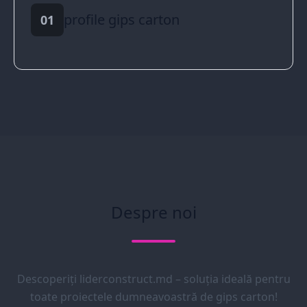
profile gips carton
01
Despre noi
Descoperiți liderconstruct.md – soluția ideală pentru
toate proiectele dumneavoastră de gips carton!