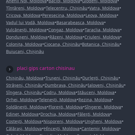
•
•
•
Anenii Noi, Moldova
Bacioi, Moldova
Glodeni, Moldova
•
•
•
Țînțăreni, Moldova
Telecentru, Chișinău
Vatra, Moldova
•
•
•
Cricova, Moldova
Peresecina, Moldova
Leova, Moldova
•
•
Vadul lui Vodă, Moldova
Basarabeasca, Moldova
•
•
•
Vulcănești, Moldova
Congaz, Moldova
Taraclia, Moldova
•
•
•
Dondușeni, Moldova
Răzeni, Moldova
Criuleni, Moldova
•
•
•
Colonița, Moldova
Ciocana, Chișinău
Botanica, Chișinău
Buiucani, Chișinău
placi gips carton chisinau
•
•
•
Chișinău, Moldova
Trușeni, Chișinău
Durlești, Chișinău
•
•
•
Strășeni, Chișinău
Dumbrava, Chișinău
Ialoveni, Chișinău
•
•
•
Sîngera, Chișinău
Codru, Moldova
Stăuceni, Moldova
•
•
•
Orhei, Moldova
Telenești, Moldova
Rezina, Moldova
•
•
•
Șoldănești, Moldova
Florești, Moldova
Sîngerei, Moldova
•
•
•
Edineț, Moldova
Drochia, Moldova
Fălești, Moldova
•
•
•
Costești, Moldova
Nisporeni, Moldova
Ungheni, Moldova
•
•
•
Călărași, Moldova
Hîncești, Moldova
Cantemir, Moldova