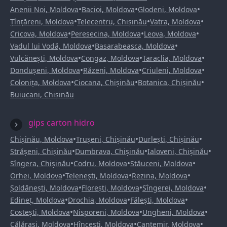
•
•
•
Anenii Noi, Moldova
Bacioi, Moldova
Glodeni, Moldova
•
•
•
Țînțăreni, Moldova
Telecentru, Chișinău
Vatra, Moldova
•
•
•
Cricova, Moldova
Peresecina, Moldova
Leova, Moldova
•
•
Vadul lui Vodă, Moldova
Basarabeasca, Moldova
•
•
•
Vulcănești, Moldova
Congaz, Moldova
Taraclia, Moldova
•
•
•
Dondușeni, Moldova
Răzeni, Moldova
Criuleni, Moldova
•
•
•
Colonița, Moldova
Ciocana, Chișinău
Botanica, Chișinău
Buiucani, Chișinău
gips carton hidro
•
•
•
Chișinău, Moldova
Trușeni, Chișinău
Durlești, Chișinău
•
•
•
Strășeni, Chișinău
Dumbrava, Chișinău
Ialoveni, Chișinău
•
•
•
Sîngera, Chișinău
Codru, Moldova
Stăuceni, Moldova
•
•
•
Orhei, Moldova
Telenești, Moldova
Rezina, Moldova
•
•
•
Șoldănești, Moldova
Florești, Moldova
Sîngerei, Moldova
•
•
•
Edineț, Moldova
Drochia, Moldova
Fălești, Moldova
•
•
•
Costești, Moldova
Nisporeni, Moldova
Ungheni, Moldova
•
•
•
Călărași, Moldova
Hîncești, Moldova
Cantemir, Moldova