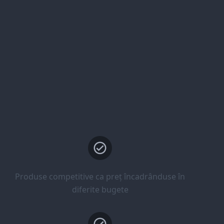
Produse competitive ca preț încadrânduse în
diferite bugete