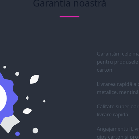
Garantia noastră
Garantăm cele mai
pentru produsele d
carton.
Livrarea rapidă a p
metalice, menținân
Calitate superioar
livrare rapidă
Angajamentul Livr
gips carton și prof