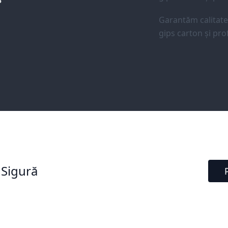
Garantăm calitat
gips carton și prof
 Sigură