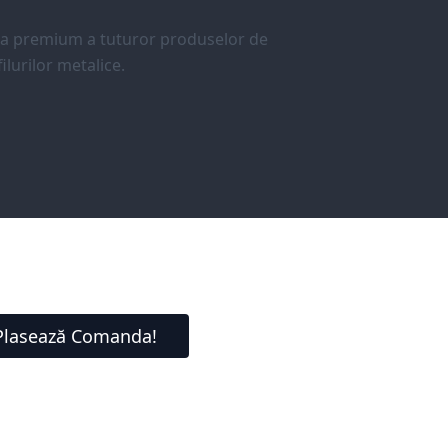
ea premium a tuturor produselor de
ilurilor metalice.
Plasează Comanda!