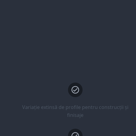
Variație extinsă de profile pentru construcții și
finisaje