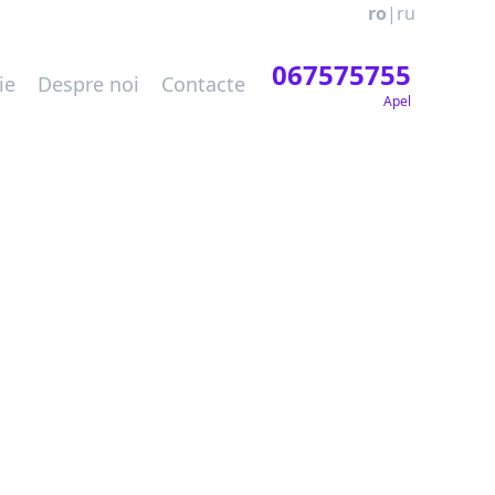
ro
|
ru
067575755
ie
Despre noi
Contacte
Apel