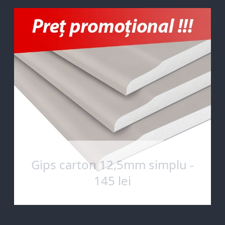
Gips carton 12,5mm simplu -
145 lei