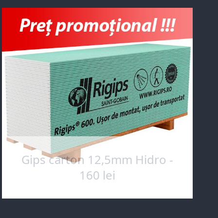
Gips carton 12,5mm Hidro -
160 lei