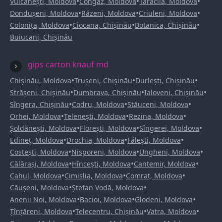
•
•
•
Vulcănești, Moldova
Congaz, Moldova
Taraclia, Moldova
•
•
•
Dondușeni, Moldova
Răzeni, Moldova
Criuleni, Moldova
•
•
•
Colonița, Moldova
Ciocana, Chișinău
Botanica, Chișinău
Buiucani, Chișinău
gips carton knauf md
•
•
•
Chișinău, Moldova
Trușeni, Chișinău
Durlești, Chișinău
•
•
•
Strășeni, Chișinău
Dumbrava, Chișinău
Ialoveni, Chișinău
•
•
•
Sîngera, Chișinău
Codru, Moldova
Stăuceni, Moldova
•
•
•
Orhei, Moldova
Telenești, Moldova
Rezina, Moldova
•
•
•
Șoldănești, Moldova
Florești, Moldova
Sîngerei, Moldova
•
•
•
Edineț, Moldova
Drochia, Moldova
Fălești, Moldova
•
•
•
Costești, Moldova
Nisporeni, Moldova
Ungheni, Moldova
•
•
•
Călărași, Moldova
Hîncești, Moldova
Cantemir, Moldova
•
•
•
Cahul, Moldova
Cimișlia, Moldova
Comrat, Moldova
•
•
Căușeni, Moldova
Ștefan Vodă, Moldova
•
•
•
Anenii Noi, Moldova
Bacioi, Moldova
Glodeni, Moldova
•
•
•
Țînțăreni, Moldova
Telecentru, Chișinău
Vatra, Moldova