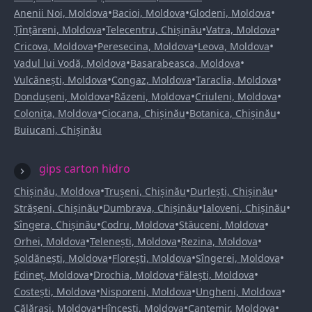
•
•
•
Anenii Noi, Moldova
Bacioi, Moldova
Glodeni, Moldova
•
•
•
Țînțăreni, Moldova
Telecentru, Chișinău
Vatra, Moldova
•
•
•
Cricova, Moldova
Peresecina, Moldova
Leova, Moldova
•
•
Vadul lui Vodă, Moldova
Basarabeasca, Moldova
•
•
•
Vulcănești, Moldova
Congaz, Moldova
Taraclia, Moldova
•
•
•
Dondușeni, Moldova
Răzeni, Moldova
Criuleni, Moldova
•
•
•
Colonița, Moldova
Ciocana, Chișinău
Botanica, Chișinău
Buiucani, Chișinău
gips carton hidro
•
•
•
Chișinău, Moldova
Trușeni, Chișinău
Durlești, Chișinău
•
•
•
Strășeni, Chișinău
Dumbrava, Chișinău
Ialoveni, Chișinău
•
•
•
Sîngera, Chișinău
Codru, Moldova
Stăuceni, Moldova
•
•
•
Orhei, Moldova
Telenești, Moldova
Rezina, Moldova
•
•
•
Șoldănești, Moldova
Florești, Moldova
Sîngerei, Moldova
•
•
•
Edineț, Moldova
Drochia, Moldova
Fălești, Moldova
•
•
•
Costești, Moldova
Nisporeni, Moldova
Ungheni, Moldova
•
•
•
Călărași, Moldova
Hîncești, Moldova
Cantemir, Moldova