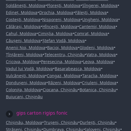
•
•
•
Șoldănești, Moldova
Florești, Moldova
Sîngerei, Moldova
•
•
•
Edineț, Moldova
Drochia, Moldova
Fălești, Moldova
•
•
•
Costești, Moldova
Nisporeni, Moldova
Ungheni, Moldova
•
•
•
Călărași, Moldova
Hîncești, Moldova
Cantemir, Moldova
•
•
•
Cahul, Moldova
Cimișlia, Moldova
Comrat, Moldova
•
•
Căușeni, Moldova
Ștefan Vodă, Moldova
•
•
•
Anenii Noi, Moldova
Bacioi, Moldova
Glodeni, Moldova
•
•
•
Țînțăreni, Moldova
Telecentru, Chișinău
Vatra, Moldova
•
•
•
Cricova, Moldova
Peresecina, Moldova
Leova, Moldova
•
•
Vadul lui Vodă, Moldova
Basarabeasca, Moldova
•
•
•
Vulcănești, Moldova
Congaz, Moldova
Taraclia, Moldova
•
•
•
Dondușeni, Moldova
Răzeni, Moldova
Criuleni, Moldova
•
•
•
Colonița, Moldova
Ciocana, Chișinău
Botanica, Chișinău
Buiucani, Chișinău
gips carton rigips fonic
•
•
•
Chișinău, Moldova
Trușeni, Chișinău
Durlești, Chișinău
•
•
•
Strășeni, Chișinău
Dumbrava, Chișinău
Ialoveni, Chișinău