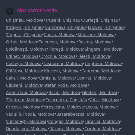
gips carton verde
•
•
•
Chișinău, Moldova
Trușeni, Chișinău
Durlești, Chișinău
•
•
•
Strășeni, Chișinău
Dumbrava, Chișinău
Ialoveni, Chișinău
•
•
•
Sîngera, Chișinău
Codru, Moldova
Stăuceni, Moldova
•
•
•
Orhei, Moldova
Telenești, Moldova
Rezina, Moldova
•
•
•
Șoldănești, Moldova
Florești, Moldova
Sîngerei, Moldova
•
•
•
Edineț, Moldova
Drochia, Moldova
Fălești, Moldova
•
•
•
Costești, Moldova
Nisporeni, Moldova
Ungheni, Moldova
•
•
•
Călărași, Moldova
Hîncești, Moldova
Cantemir, Moldova
•
•
•
Cahul, Moldova
Cimișlia, Moldova
Comrat, Moldova
•
•
Căușeni, Moldova
Ștefan Vodă, Moldova
•
•
•
Anenii Noi, Moldova
Bacioi, Moldova
Glodeni, Moldova
•
•
•
Țînțăreni, Moldova
Telecentru, Chișinău
Vatra, Moldova
•
•
•
Cricova, Moldova
Peresecina, Moldova
Leova, Moldova
•
•
Vadul lui Vodă, Moldova
Basarabeasca, Moldova
•
•
•
Vulcănești, Moldova
Congaz, Moldova
Taraclia, Moldova
•
•
•
Dondușeni, Moldova
Răzeni, Moldova
Criuleni, Moldova