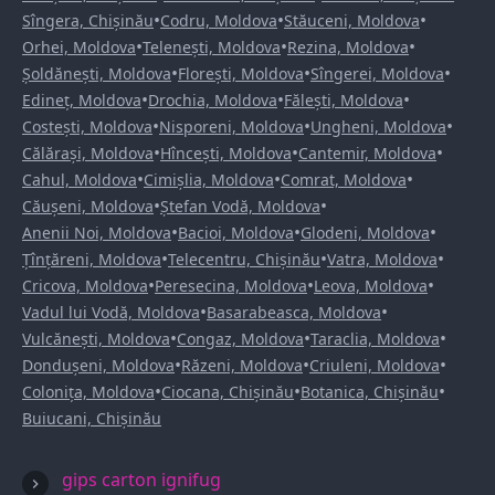
•
•
•
Sîngera, Chișinău
Codru, Moldova
Stăuceni, Moldova
•
•
•
Orhei, Moldova
Telenești, Moldova
Rezina, Moldova
•
•
•
Șoldănești, Moldova
Florești, Moldova
Sîngerei, Moldova
•
•
•
Edineț, Moldova
Drochia, Moldova
Fălești, Moldova
•
•
•
Costești, Moldova
Nisporeni, Moldova
Ungheni, Moldova
•
•
•
Călărași, Moldova
Hîncești, Moldova
Cantemir, Moldova
•
•
•
Cahul, Moldova
Cimișlia, Moldova
Comrat, Moldova
•
•
Căușeni, Moldova
Ștefan Vodă, Moldova
•
•
•
Anenii Noi, Moldova
Bacioi, Moldova
Glodeni, Moldova
•
•
•
Țînțăreni, Moldova
Telecentru, Chișinău
Vatra, Moldova
•
•
•
Cricova, Moldova
Peresecina, Moldova
Leova, Moldova
•
•
Vadul lui Vodă, Moldova
Basarabeasca, Moldova
•
•
•
Vulcănești, Moldova
Congaz, Moldova
Taraclia, Moldova
•
•
•
Dondușeni, Moldova
Răzeni, Moldova
Criuleni, Moldova
•
•
•
Colonița, Moldova
Ciocana, Chișinău
Botanica, Chișinău
Buiucani, Chișinău
gips carton ignifug