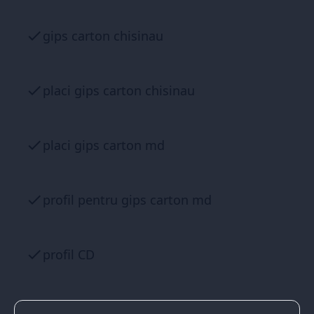
gips carton chisinau
placi gips carton chisinau
placi gips carton md
profil pentru gips carton md
profil CD