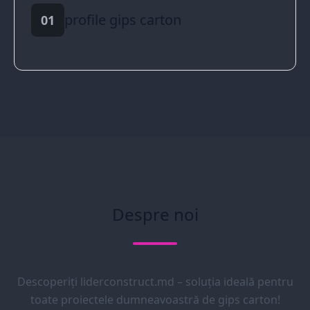
profile gips carton
01
Despre noi
Descoperiți liderconstruct.md – soluția ideală pentru
toate proiectele dumneavoastră de gips carton!