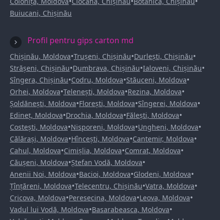
•
•
•
Colonița, Moldova
Ciocana, Chișinău
Botanica, Chișinău
Buiucani, Chișinău
Profil pentru gips carton md
•
•
•
Chișinău, Moldova
Trușeni, Chișinău
Durlești, Chișinău
•
•
•
Strășeni, Chișinău
Dumbrava, Chișinău
Ialoveni, Chișinău
•
•
•
Sîngera, Chișinău
Codru, Moldova
Stăuceni, Moldova
•
•
•
Orhei, Moldova
Telenești, Moldova
Rezina, Moldova
•
•
•
Șoldănești, Moldova
Florești, Moldova
Sîngerei, Moldova
•
•
•
Edineț, Moldova
Drochia, Moldova
Fălești, Moldova
•
•
•
Costești, Moldova
Nisporeni, Moldova
Ungheni, Moldova
•
•
•
Călărași, Moldova
Hîncești, Moldova
Cantemir, Moldova
•
•
•
Cahul, Moldova
Cimișlia, Moldova
Comrat, Moldova
•
•
Căușeni, Moldova
Ștefan Vodă, Moldova
•
•
•
Anenii Noi, Moldova
Bacioi, Moldova
Glodeni, Moldova
•
•
•
Țînțăreni, Moldova
Telecentru, Chișinău
Vatra, Moldova
•
•
•
Cricova, Moldova
Peresecina, Moldova
Leova, Moldova
•
•
Vadul lui Vodă, Moldova
Basarabeasca, Moldova