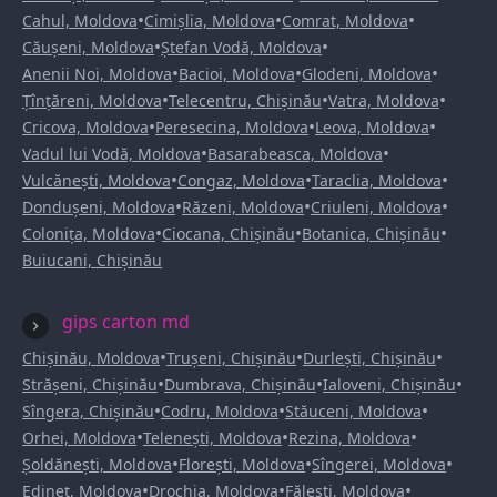
•
•
•
Cahul, Moldova
Cimișlia, Moldova
Comrat, Moldova
•
•
Căușeni, Moldova
Ștefan Vodă, Moldova
•
•
•
Anenii Noi, Moldova
Bacioi, Moldova
Glodeni, Moldova
•
•
•
Țînțăreni, Moldova
Telecentru, Chișinău
Vatra, Moldova
•
•
•
Cricova, Moldova
Peresecina, Moldova
Leova, Moldova
•
•
Vadul lui Vodă, Moldova
Basarabeasca, Moldova
•
•
•
Vulcănești, Moldova
Congaz, Moldova
Taraclia, Moldova
•
•
•
Dondușeni, Moldova
Răzeni, Moldova
Criuleni, Moldova
•
•
•
Colonița, Moldova
Ciocana, Chișinău
Botanica, Chișinău
Buiucani, Chișinău
gips carton md
•
•
•
Chișinău, Moldova
Trușeni, Chișinău
Durlești, Chișinău
•
•
•
Strășeni, Chișinău
Dumbrava, Chișinău
Ialoveni, Chișinău
•
•
•
Sîngera, Chișinău
Codru, Moldova
Stăuceni, Moldova
•
•
•
Orhei, Moldova
Telenești, Moldova
Rezina, Moldova
•
•
•
Șoldănești, Moldova
Florești, Moldova
Sîngerei, Moldova
•
•
•
Edineț, Moldova
Drochia, Moldova
Fălești, Moldova