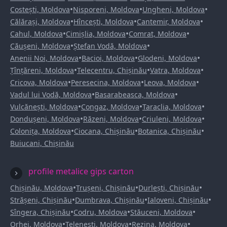
•
•
•
Costești, Moldova
Nisporeni, Moldova
Ungheni, Moldova
•
•
•
Călărași, Moldova
Hîncești, Moldova
Cantemir, Moldova
•
•
•
Cahul, Moldova
Cimișlia, Moldova
Comrat, Moldova
•
•
Căușeni, Moldova
Ștefan Vodă, Moldova
•
•
•
Anenii Noi, Moldova
Bacioi, Moldova
Glodeni, Moldova
•
•
•
Țînțăreni, Moldova
Telecentru, Chișinău
Vatra, Moldova
•
•
•
Cricova, Moldova
Peresecina, Moldova
Leova, Moldova
•
•
Vadul lui Vodă, Moldova
Basarabeasca, Moldova
•
•
•
Vulcănești, Moldova
Congaz, Moldova
Taraclia, Moldova
•
•
•
Dondușeni, Moldova
Răzeni, Moldova
Criuleni, Moldova
•
•
•
Colonița, Moldova
Ciocana, Chișinău
Botanica, Chișinău
Buiucani, Chișinău
profile metalice gips carton
•
•
•
Chișinău, Moldova
Trușeni, Chișinău
Durlești, Chișinău
•
•
•
Strășeni, Chișinău
Dumbrava, Chișinău
Ialoveni, Chișinău
•
•
•
Sîngera, Chișinău
Codru, Moldova
Stăuceni, Moldova
•
•
•
Orhei, Moldova
Telenești, Moldova
Rezina, Moldova