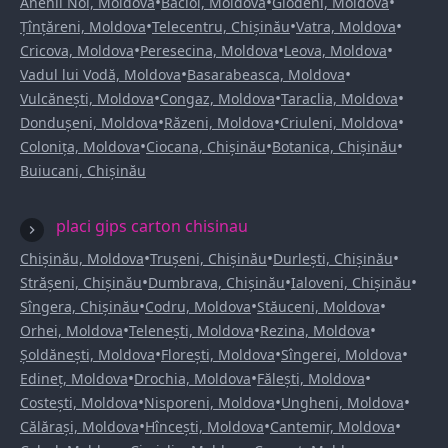
•
•
•
Anenii Noi, Moldova
Bacioi, Moldova
Glodeni, Moldova
•
•
•
Țînțăreni, Moldova
Telecentru, Chișinău
Vatra, Moldova
•
•
•
Cricova, Moldova
Peresecina, Moldova
Leova, Moldova
•
•
Vadul lui Vodă, Moldova
Basarabeasca, Moldova
•
•
•
Vulcănești, Moldova
Congaz, Moldova
Taraclia, Moldova
•
•
•
Dondușeni, Moldova
Răzeni, Moldova
Criuleni, Moldova
•
•
•
Colonița, Moldova
Ciocana, Chișinău
Botanica, Chișinău
Buiucani, Chișinău
placi gips carton chisinau
•
•
•
Chișinău, Moldova
Trușeni, Chișinău
Durlești, Chișinău
•
•
•
Strășeni, Chișinău
Dumbrava, Chișinău
Ialoveni, Chișinău
•
•
•
Sîngera, Chișinău
Codru, Moldova
Stăuceni, Moldova
•
•
•
Orhei, Moldova
Telenești, Moldova
Rezina, Moldova
•
•
•
Șoldănești, Moldova
Florești, Moldova
Sîngerei, Moldova
•
•
•
Edineț, Moldova
Drochia, Moldova
Fălești, Moldova
•
•
•
Costești, Moldova
Nisporeni, Moldova
Ungheni, Moldova
•
•
•
Călărași, Moldova
Hîncești, Moldova
Cantemir, Moldova