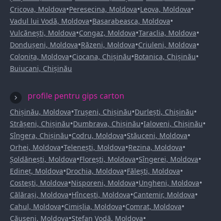
•
•
•
Cricova, Moldova
Peresecina, Moldova
Leova, Moldova
•
•
Vadul lui Vodă, Moldova
Basarabeasca, Moldova
•
•
•
Vulcănești, Moldova
Congaz, Moldova
Taraclia, Moldova
•
•
•
Dondușeni, Moldova
Răzeni, Moldova
Criuleni, Moldova
•
•
•
Colonița, Moldova
Ciocana, Chișinău
Botanica, Chișinău
Buiucani, Chișinău
profile pentru gips carton
•
•
•
Chișinău, Moldova
Trușeni, Chișinău
Durlești, Chișinău
•
•
•
Strășeni, Chișinău
Dumbrava, Chișinău
Ialoveni, Chișinău
•
•
•
Sîngera, Chișinău
Codru, Moldova
Stăuceni, Moldova
•
•
•
Orhei, Moldova
Telenești, Moldova
Rezina, Moldova
•
•
•
Șoldănești, Moldova
Florești, Moldova
Sîngerei, Moldova
•
•
•
Edineț, Moldova
Drochia, Moldova
Fălești, Moldova
•
•
•
Costești, Moldova
Nisporeni, Moldova
Ungheni, Moldova
•
•
•
Călărași, Moldova
Hîncești, Moldova
Cantemir, Moldova
•
•
•
Cahul, Moldova
Cimișlia, Moldova
Comrat, Moldova
•
•
Căușeni, Moldova
Ștefan Vodă, Moldova