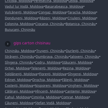
•
•
•
Cricova, Moldova
Peresecina, Moldova
Leova, Moldova
•
•
Vadul lui Vodă, Moldova
Basarabeasca, Moldova
•
•
•
Vulcănești, Moldova
Congaz, Moldova
Taraclia, Moldova
•
•
•
Dondușeni, Moldova
Răzeni, Moldova
Criuleni, Moldova
•
•
•
Colonița, Moldova
Ciocana, Chișinău
Botanica, Chișinău
Buiucani, Chișinău
gips carton chisinau
•
•
•
Chișinău, Moldova
Trușeni, Chișinău
Durlești, Chișinău
•
•
•
Strășeni, Chișinău
Dumbrava, Chișinău
Ialoveni, Chișinău
•
•
•
Sîngera, Chișinău
Codru, Moldova
Stăuceni, Moldova
•
•
•
Orhei, Moldova
Telenești, Moldova
Rezina, Moldova
•
•
•
Șoldănești, Moldova
Florești, Moldova
Sîngerei, Moldova
•
•
•
Edineț, Moldova
Drochia, Moldova
Fălești, Moldova
•
•
•
Costești, Moldova
Nisporeni, Moldova
Ungheni, Moldova
•
•
•
Călărași, Moldova
Hîncești, Moldova
Cantemir, Moldova
•
•
•
Cahul, Moldova
Cimișlia, Moldova
Comrat, Moldova
•
•
Căușeni, Moldova
Ștefan Vodă, Moldova