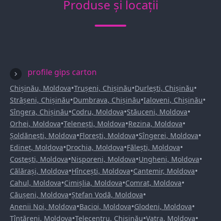
Produse și locații
profile gips carton
•
•
•
Chișinău, Moldova
Trușeni, Chișinău
Durlești, Chișinău
•
•
•
Strășeni, Chișinău
Dumbrava, Chișinău
Ialoveni, Chișinău
•
•
•
Sîngera, Chișinău
Codru, Moldova
Stăuceni, Moldova
•
•
•
Orhei, Moldova
Telenești, Moldova
Rezina, Moldova
•
•
•
Șoldănești, Moldova
Florești, Moldova
Sîngerei, Moldova
•
•
•
Edineț, Moldova
Drochia, Moldova
Fălești, Moldova
•
•
•
Costești, Moldova
Nisporeni, Moldova
Ungheni, Moldova
•
•
•
Călărași, Moldova
Hîncești, Moldova
Cantemir, Moldova
•
•
•
Cahul, Moldova
Cimișlia, Moldova
Comrat, Moldova
•
•
Căușeni, Moldova
Ștefan Vodă, Moldova
•
•
•
Anenii Noi, Moldova
Bacioi, Moldova
Glodeni, Moldova
•
•
•
Țînțăreni, Moldova
Telecentru, Chișinău
Vatra, Moldova