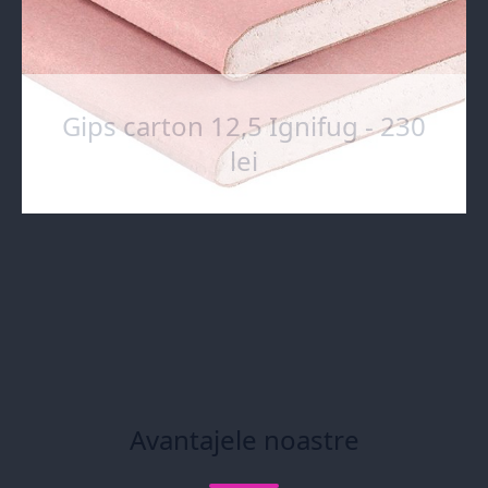
Gips carton 12,5 Ignifug - 230
lei
Avantajele noastre