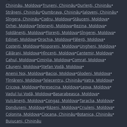
•
•
•
Chișinău, Moldova
Trușeni, Chișinău
Durlești, Chișinău
•
•
•
Strășeni, Chișinău
Dumbrava, Chișinău
Ialoveni, Chișinău
•
•
•
Sîngera, Chișinău
Codru, Moldova
Stăuceni, Moldova
•
•
•
Orhei, Moldova
Telenești, Moldova
Rezina, Moldova
•
•
•
Șoldănești, Moldova
Florești, Moldova
Sîngerei, Moldova
•
•
•
Edineț, Moldova
Drochia, Moldova
Fălești, Moldova
•
•
•
Costești, Moldova
Nisporeni, Moldova
Ungheni, Moldova
•
•
•
Călărași, Moldova
Hîncești, Moldova
Cantemir, Moldova
•
•
•
Cahul, Moldova
Cimișlia, Moldova
Comrat, Moldova
•
•
Căușeni, Moldova
Ștefan Vodă, Moldova
•
•
•
Anenii Noi, Moldova
Bacioi, Moldova
Glodeni, Moldova
•
•
•
Țînțăreni, Moldova
Telecentru, Chișinău
Vatra, Moldova
•
•
•
Cricova, Moldova
Peresecina, Moldova
Leova, Moldova
•
•
Vadul lui Vodă, Moldova
Basarabeasca, Moldova
•
•
•
Vulcănești, Moldova
Congaz, Moldova
Taraclia, Moldova
•
•
•
Dondușeni, Moldova
Răzeni, Moldova
Criuleni, Moldova
•
•
•
Colonița, Moldova
Ciocana, Chișinău
Botanica, Chișinău
Buiucani, Chișinău