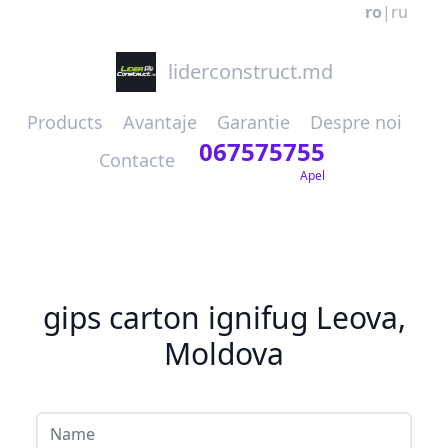
ro
|
ru
liderconstruct.md
Products
Avantaje
Garantie
Despre noi
067575755
Contacte
Apel
gips carton ignifug Leova,
Moldova