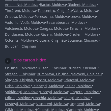
•
•
•
Anenii Noi, Moldova
Bacioi, Moldova
Glodeni, Moldova
•
•
•
Țînțăreni, Moldova
Telecentru, Chișinău
Vatra, Moldova
•
•
•
Cricova, Moldova
Peresecina, Moldova
Leova, Moldova
•
•
Vadul lui Vodă, Moldova
Basarabeasca, Moldova
•
•
•
Vulcănești, Moldova
Congaz, Moldova
Taraclia, Moldova
•
•
•
Dondușeni, Moldova
Răzeni, Moldova
Criuleni, Moldova
•
•
•
Colonița, Moldova
Ciocana, Chișinău
Botanica, Chișinău
Buiucani, Chișinău
gips carton hidro
•
•
•
Chișinău, Moldova
Trușeni, Chișinău
Durlești, Chișinău
•
•
•
Strășeni, Chișinău
Dumbrava, Chișinău
Ialoveni, Chișinău
•
•
•
Sîngera, Chișinău
Codru, Moldova
Stăuceni, Moldova
•
•
•
Orhei, Moldova
Telenești, Moldova
Rezina, Moldova
•
•
•
Șoldănești, Moldova
Florești, Moldova
Sîngerei, Moldova
•
•
•
Edineț, Moldova
Drochia, Moldova
Fălești, Moldova
•
•
•
Costești, Moldova
Nisporeni, Moldova
Ungheni, Moldova
•
•
•
Călărași, Moldova
Hîncești, Moldova
Cantemir, Moldova