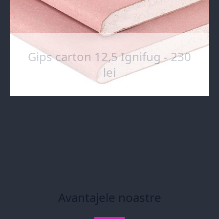
Gips carton 12,5 Ignifug - 230
lei
Avantajele noastre