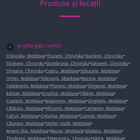
Produse și locații
profile gips carton
•
•
•
Chișinău, Moldova
Trușeni, Chișinău
Durlești, Chișinău
•
•
•
Strășeni, Chișinău
Dumbrava, Chișinău
Ialoveni, Chișinău
•
•
•
Sîngera, Chișinău
Codru, Moldova
Stăuceni, Moldova
•
•
•
Orhei, Moldova
Telenești, Moldova
Rezina, Moldova
•
•
•
Șoldănești, Moldova
Florești, Moldova
Sîngerei, Moldova
•
•
•
Edineț, Moldova
Drochia, Moldova
Fălești, Moldova
•
•
•
Costești, Moldova
Nisporeni, Moldova
Ungheni, Moldova
•
•
•
Călărași, Moldova
Hîncești, Moldova
Cantemir, Moldova
•
•
•
Cahul, Moldova
Cimișlia, Moldova
Comrat, Moldova
•
•
Căușeni, Moldova
Ștefan Vodă, Moldova
•
•
•
Anenii Noi, Moldova
Bacioi, Moldova
Glodeni, Moldova
•
•
•
Țînțăreni, Moldova
Telecentru, Chișinău
Vatra, Moldova