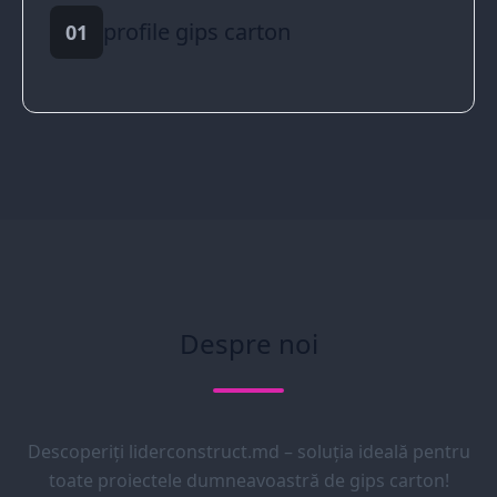
profile gips carton
01
Despre noi
Descoperiți liderconstruct.md – soluția ideală pentru
toate proiectele dumneavoastră de gips carton!