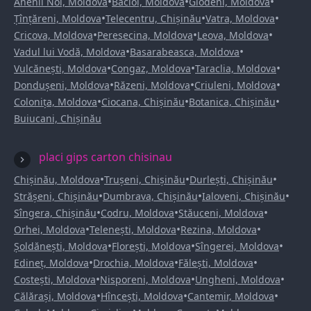
•
•
•
Anenii Noi, Moldova
Bacioi, Moldova
Glodeni, Moldova
•
•
•
Țînțăreni, Moldova
Telecentru, Chișinău
Vatra, Moldova
•
•
•
Cricova, Moldova
Peresecina, Moldova
Leova, Moldova
•
•
Vadul lui Vodă, Moldova
Basarabeasca, Moldova
•
•
•
Vulcănești, Moldova
Congaz, Moldova
Taraclia, Moldova
•
•
•
Dondușeni, Moldova
Răzeni, Moldova
Criuleni, Moldova
•
•
•
Colonița, Moldova
Ciocana, Chișinău
Botanica, Chișinău
Buiucani, Chișinău
placi gips carton chisinau
•
•
•
Chișinău, Moldova
Trușeni, Chișinău
Durlești, Chișinău
•
•
•
Strășeni, Chișinău
Dumbrava, Chișinău
Ialoveni, Chișinău
•
•
•
Sîngera, Chișinău
Codru, Moldova
Stăuceni, Moldova
•
•
•
Orhei, Moldova
Telenești, Moldova
Rezina, Moldova
•
•
•
Șoldănești, Moldova
Florești, Moldova
Sîngerei, Moldova
•
•
•
Edineț, Moldova
Drochia, Moldova
Fălești, Moldova
•
•
•
Costești, Moldova
Nisporeni, Moldova
Ungheni, Moldova
•
•
•
Călărași, Moldova
Hîncești, Moldova
Cantemir, Moldova