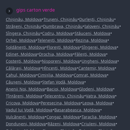
gips carton verde
•
•
•
Chișinău, Moldova
Trușeni, Chișinău
Durlești, Chișinău
•
•
•
Strășeni, Chișinău
Dumbrava, Chișinău
Ialoveni, Chișinău
•
•
•
Sîngera, Chișinău
Codru, Moldova
Stăuceni, Moldova
•
•
•
Orhei, Moldova
Telenești, Moldova
Rezina, Moldova
•
•
•
Șoldănești, Moldova
Florești, Moldova
Sîngerei, Moldova
•
•
•
Edineț, Moldova
Drochia, Moldova
Fălești, Moldova
•
•
•
Costești, Moldova
Nisporeni, Moldova
Ungheni, Moldova
•
•
•
Călărași, Moldova
Hîncești, Moldova
Cantemir, Moldova
•
•
•
Cahul, Moldova
Cimișlia, Moldova
Comrat, Moldova
•
•
Căușeni, Moldova
Ștefan Vodă, Moldova
•
•
•
Anenii Noi, Moldova
Bacioi, Moldova
Glodeni, Moldova
•
•
•
Țînțăreni, Moldova
Telecentru, Chișinău
Vatra, Moldova
•
•
•
Cricova, Moldova
Peresecina, Moldova
Leova, Moldova
•
•
Vadul lui Vodă, Moldova
Basarabeasca, Moldova
•
•
•
Vulcănești, Moldova
Congaz, Moldova
Taraclia, Moldova
•
•
•
Dondușeni, Moldova
Răzeni, Moldova
Criuleni, Moldova