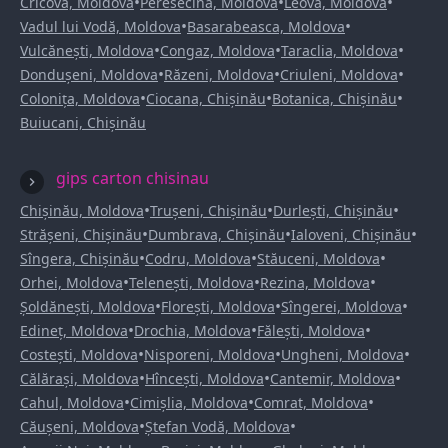
•
•
•
Cricova, Moldova
Peresecina, Moldova
Leova, Moldova
•
•
Vadul lui Vodă, Moldova
Basarabeasca, Moldova
•
•
•
Vulcănești, Moldova
Congaz, Moldova
Taraclia, Moldova
•
•
•
Dondușeni, Moldova
Răzeni, Moldova
Criuleni, Moldova
•
•
•
Colonița, Moldova
Ciocana, Chișinău
Botanica, Chișinău
Buiucani, Chișinău
gips carton chisinau
•
•
•
Chișinău, Moldova
Trușeni, Chișinău
Durlești, Chișinău
•
•
•
Strășeni, Chișinău
Dumbrava, Chișinău
Ialoveni, Chișinău
•
•
•
Sîngera, Chișinău
Codru, Moldova
Stăuceni, Moldova
•
•
•
Orhei, Moldova
Telenești, Moldova
Rezina, Moldova
•
•
•
Șoldănești, Moldova
Florești, Moldova
Sîngerei, Moldova
•
•
•
Edineț, Moldova
Drochia, Moldova
Fălești, Moldova
•
•
•
Costești, Moldova
Nisporeni, Moldova
Ungheni, Moldova
•
•
•
Călărași, Moldova
Hîncești, Moldova
Cantemir, Moldova
•
•
•
Cahul, Moldova
Cimișlia, Moldova
Comrat, Moldova
•
•
Căușeni, Moldova
Ștefan Vodă, Moldova