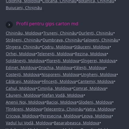
•
•
•
Colonița, Moldova
Ciocana, Chișinău
Botanica, Chișinău
Buiucani, Chișinău
Profil pentru gips carton md
•
•
•
Chișinău, Moldova
Trușeni, Chișinău
Durlești, Chișinău
•
•
•
Strășeni, Chișinău
Dumbrava, Chișinău
Ialoveni, Chișinău
•
•
•
Sîngera, Chișinău
Codru, Moldova
Stăuceni, Moldova
•
•
•
Orhei, Moldova
Telenești, Moldova
Rezina, Moldova
•
•
•
Șoldănești, Moldova
Florești, Moldova
Sîngerei, Moldova
•
•
•
Edineț, Moldova
Drochia, Moldova
Fălești, Moldova
•
•
•
Costești, Moldova
Nisporeni, Moldova
Ungheni, Moldova
•
•
•
Călărași, Moldova
Hîncești, Moldova
Cantemir, Moldova
•
•
•
Cahul, Moldova
Cimișlia, Moldova
Comrat, Moldova
•
•
Căușeni, Moldova
Ștefan Vodă, Moldova
•
•
•
Anenii Noi, Moldova
Bacioi, Moldova
Glodeni, Moldova
•
•
•
Țînțăreni, Moldova
Telecentru, Chișinău
Vatra, Moldova
•
•
•
Cricova, Moldova
Peresecina, Moldova
Leova, Moldova
•
•
Vadul lui Vodă, Moldova
Basarabeasca, Moldova