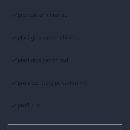
gips carton chisinau
placi gips carton chisinau
placi gips carton md
profil pentru gips carton md
profil CD