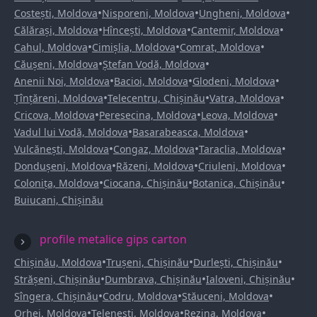
•
•
•
Costești, Moldova
Nisporeni, Moldova
Ungheni, Moldova
•
•
•
Călărași, Moldova
Hîncești, Moldova
Cantemir, Moldova
•
•
•
Cahul, Moldova
Cimișlia, Moldova
Comrat, Moldova
•
•
Căușeni, Moldova
Ștefan Vodă, Moldova
•
•
•
Anenii Noi, Moldova
Bacioi, Moldova
Glodeni, Moldova
•
•
•
Țînțăreni, Moldova
Telecentru, Chișinău
Vatra, Moldova
•
•
•
Cricova, Moldova
Peresecina, Moldova
Leova, Moldova
•
•
Vadul lui Vodă, Moldova
Basarabeasca, Moldova
•
•
•
Vulcănești, Moldova
Congaz, Moldova
Taraclia, Moldova
•
•
•
Dondușeni, Moldova
Răzeni, Moldova
Criuleni, Moldova
•
•
•
Colonița, Moldova
Ciocana, Chișinău
Botanica, Chișinău
Buiucani, Chișinău
profile metalice gips carton
•
•
•
Chișinău, Moldova
Trușeni, Chișinău
Durlești, Chișinău
•
•
•
Strășeni, Chișinău
Dumbrava, Chișinău
Ialoveni, Chișinău
•
•
•
Sîngera, Chișinău
Codru, Moldova
Stăuceni, Moldova
•
•
•
Orhei, Moldova
Telenești, Moldova
Rezina, Moldova