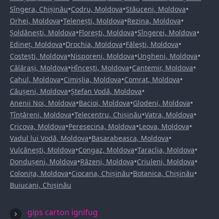
•
•
•
Sîngera, Chișinău
Codru, Moldova
Stăuceni, Moldova
•
•
•
Orhei, Moldova
Telenești, Moldova
Rezina, Moldova
•
•
•
Șoldănești, Moldova
Florești, Moldova
Sîngerei, Moldova
•
•
•
Edineț, Moldova
Drochia, Moldova
Fălești, Moldova
•
•
•
Costești, Moldova
Nisporeni, Moldova
Ungheni, Moldova
•
•
•
Călărași, Moldova
Hîncești, Moldova
Cantemir, Moldova
•
•
•
Cahul, Moldova
Cimișlia, Moldova
Comrat, Moldova
•
•
Căușeni, Moldova
Ștefan Vodă, Moldova
•
•
•
Anenii Noi, Moldova
Bacioi, Moldova
Glodeni, Moldova
•
•
•
Țînțăreni, Moldova
Telecentru, Chișinău
Vatra, Moldova
•
•
•
Cricova, Moldova
Peresecina, Moldova
Leova, Moldova
•
•
Vadul lui Vodă, Moldova
Basarabeasca, Moldova
•
•
•
Vulcănești, Moldova
Congaz, Moldova
Taraclia, Moldova
•
•
•
Dondușeni, Moldova
Răzeni, Moldova
Criuleni, Moldova
•
•
•
Colonița, Moldova
Ciocana, Chișinău
Botanica, Chișinău
Buiucani, Chișinău
gips carton ignifug