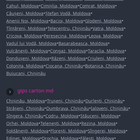
•
•
•
Cahul, Moldova
Cimișlia, Moldova
Comrat, Moldova
•
•
Căușeni, Moldova
Ștefan Vodă, Moldova
•
•
•
Anenii Noi, Moldova
Bacioi, Moldova
Glodeni, Moldova
•
•
•
Țînțăreni, Moldova
Telecentru, Chișinău
Vatra, Moldova
•
•
•
Cricova, Moldova
Peresecina, Moldova
Leova, Moldova
•
•
Vadul lui Vodă, Moldova
Basarabeasca, Moldova
•
•
•
Vulcănești, Moldova
Congaz, Moldova
Taraclia, Moldova
•
•
•
Dondușeni, Moldova
Răzeni, Moldova
Criuleni, Moldova
•
•
•
Colonița, Moldova
Ciocana, Chișinău
Botanica, Chișinău
Buiucani, Chișinău
gips carton md
•
•
•
Chișinău, Moldova
Trușeni, Chișinău
Durlești, Chișinău
•
•
•
Strășeni, Chișinău
Dumbrava, Chișinău
Ialoveni, Chișinău
•
•
•
Sîngera, Chișinău
Codru, Moldova
Stăuceni, Moldova
•
•
•
Orhei, Moldova
Telenești, Moldova
Rezina, Moldova
•
•
•
Șoldănești, Moldova
Florești, Moldova
Sîngerei, Moldova
•
•
•
Edineț, Moldova
Drochia, Moldova
Fălești, Moldova