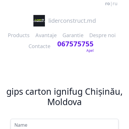
ro
|
ru
liderconstruct.md
Products
Avantaje
Garantie
Despre noi
067575755
Contacte
Apel
gips carton ignifug Chișinău,
Moldova