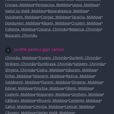
•
•
•
Cricova, Moldova
Peresecina, Moldova
Leova, Moldova
•
•
Vadul lui Vodă, Moldova
Basarabeasca, Moldova
•
•
•
Vulcănești, Moldova
Congaz, Moldova
Taraclia, Moldova
•
•
•
Dondușeni, Moldova
Răzeni, Moldova
Criuleni, Moldova
•
•
•
Colonița, Moldova
Ciocana, Chișinău
Botanica, Chișinău
Buiucani, Chișinău
profile pentru gips carton
•
•
•
Chișinău, Moldova
Trușeni, Chișinău
Durlești, Chișinău
•
•
•
Strășeni, Chișinău
Dumbrava, Chișinău
Ialoveni, Chișinău
•
•
•
Sîngera, Chișinău
Codru, Moldova
Stăuceni, Moldova
•
•
•
Orhei, Moldova
Telenești, Moldova
Rezina, Moldova
•
•
•
Șoldănești, Moldova
Florești, Moldova
Sîngerei, Moldova
•
•
•
Edineț, Moldova
Drochia, Moldova
Fălești, Moldova
•
•
•
Costești, Moldova
Nisporeni, Moldova
Ungheni, Moldova
•
•
•
Călărași, Moldova
Hîncești, Moldova
Cantemir, Moldova
•
•
•
Cahul, Moldova
Cimișlia, Moldova
Comrat, Moldova
•
•
Căușeni, Moldova
Ștefan Vodă, Moldova