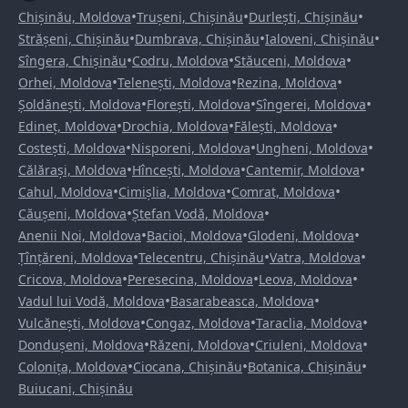
•
•
•
Chișinău, Moldova
Trușeni, Chișinău
Durlești, Chișinău
•
•
•
Strășeni, Chișinău
Dumbrava, Chișinău
Ialoveni, Chișinău
•
•
•
Sîngera, Chișinău
Codru, Moldova
Stăuceni, Moldova
•
•
•
Orhei, Moldova
Telenești, Moldova
Rezina, Moldova
•
•
•
Șoldănești, Moldova
Florești, Moldova
Sîngerei, Moldova
•
•
•
Edineț, Moldova
Drochia, Moldova
Fălești, Moldova
•
•
•
Costești, Moldova
Nisporeni, Moldova
Ungheni, Moldova
•
•
•
Călărași, Moldova
Hîncești, Moldova
Cantemir, Moldova
•
•
•
Cahul, Moldova
Cimișlia, Moldova
Comrat, Moldova
•
•
Căușeni, Moldova
Ștefan Vodă, Moldova
•
•
•
Anenii Noi, Moldova
Bacioi, Moldova
Glodeni, Moldova
•
•
•
Țînțăreni, Moldova
Telecentru, Chișinău
Vatra, Moldova
•
•
•
Cricova, Moldova
Peresecina, Moldova
Leova, Moldova
•
•
Vadul lui Vodă, Moldova
Basarabeasca, Moldova
•
•
•
Vulcănești, Moldova
Congaz, Moldova
Taraclia, Moldova
•
•
•
Dondușeni, Moldova
Răzeni, Moldova
Criuleni, Moldova
•
•
•
Colonița, Moldova
Ciocana, Chișinău
Botanica, Chișinău
Buiucani, Chișinău