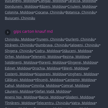
•
•
•
Vulcănești, Moldova
Congaz, Moldova
Taraclia, Moldova
•
•
•
Dondușeni, Moldova
Răzeni, Moldova
Criuleni, Moldova
•
•
•
Colonița, Moldova
Ciocana, Chișinău
Botanica, Chișinău
Buiucani, Chișinău
gips carton knauf md
•
•
•
Chișinău, Moldova
Trușeni, Chișinău
Durlești, Chișinău
•
•
•
Strășeni, Chișinău
Dumbrava, Chișinău
Ialoveni, Chișinău
•
•
•
Sîngera, Chișinău
Codru, Moldova
Stăuceni, Moldova
•
•
•
Orhei, Moldova
Telenești, Moldova
Rezina, Moldova
•
•
•
Șoldănești, Moldova
Florești, Moldova
Sîngerei, Moldova
•
•
•
Edineț, Moldova
Drochia, Moldova
Fălești, Moldova
•
•
•
Costești, Moldova
Nisporeni, Moldova
Ungheni, Moldova
•
•
•
Călărași, Moldova
Hîncești, Moldova
Cantemir, Moldova
•
•
•
Cahul, Moldova
Cimișlia, Moldova
Comrat, Moldova
•
•
Căușeni, Moldova
Ștefan Vodă, Moldova
•
•
•
Anenii Noi, Moldova
Bacioi, Moldova
Glodeni, Moldova
•
•
•
Țînțăreni, Moldova
Telecentru, Chișinău
Vatra, Moldova