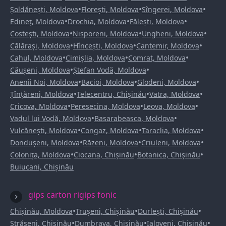
•
•
•
Șoldănești, Moldova
Florești, Moldova
Sîngerei, Moldova
•
•
•
Edineț, Moldova
Drochia, Moldova
Fălești, Moldova
•
•
•
Costești, Moldova
Nisporeni, Moldova
Ungheni, Moldova
•
•
•
Călărași, Moldova
Hîncești, Moldova
Cantemir, Moldova
•
•
•
Cahul, Moldova
Cimișlia, Moldova
Comrat, Moldova
•
•
Căușeni, Moldova
Ștefan Vodă, Moldova
•
•
•
Anenii Noi, Moldova
Bacioi, Moldova
Glodeni, Moldova
•
•
•
Țînțăreni, Moldova
Telecentru, Chișinău
Vatra, Moldova
•
•
•
Cricova, Moldova
Peresecina, Moldova
Leova, Moldova
•
•
Vadul lui Vodă, Moldova
Basarabeasca, Moldova
•
•
•
Vulcănești, Moldova
Congaz, Moldova
Taraclia, Moldova
•
•
•
Dondușeni, Moldova
Răzeni, Moldova
Criuleni, Moldova
•
•
•
Colonița, Moldova
Ciocana, Chișinău
Botanica, Chișinău
Buiucani, Chișinău
gips carton rigips fonic
•
•
•
Chișinău, Moldova
Trușeni, Chișinău
Durlești, Chișinău
•
•
•
Strășeni, Chișinău
Dumbrava, Chișinău
Ialoveni, Chișinău