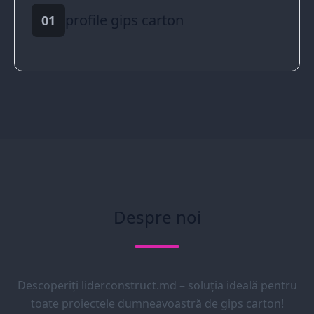
profile gips carton
01
Despre noi
Descoperiți liderconstruct.md – soluția ideală pentru
toate proiectele dumneavoastră de gips carton!