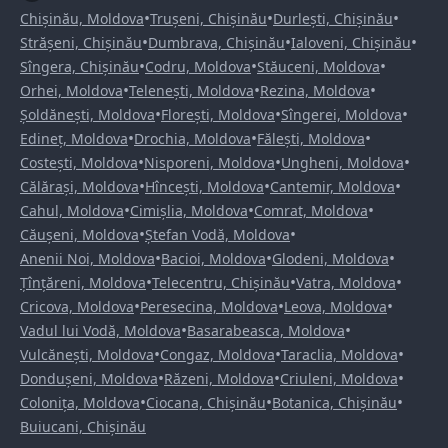
•
•
•
Chișinău, Moldova
Trușeni, Chișinău
Durlești, Chișinău
•
•
•
Strășeni, Chișinău
Dumbrava, Chișinău
Ialoveni, Chișinău
•
•
•
Sîngera, Chișinău
Codru, Moldova
Stăuceni, Moldova
•
•
•
Orhei, Moldova
Telenești, Moldova
Rezina, Moldova
•
•
•
Șoldănești, Moldova
Florești, Moldova
Sîngerei, Moldova
•
•
•
Edineț, Moldova
Drochia, Moldova
Fălești, Moldova
•
•
•
Costești, Moldova
Nisporeni, Moldova
Ungheni, Moldova
•
•
•
Călărași, Moldova
Hîncești, Moldova
Cantemir, Moldova
•
•
•
Cahul, Moldova
Cimișlia, Moldova
Comrat, Moldova
•
•
Căușeni, Moldova
Ștefan Vodă, Moldova
•
•
•
Anenii Noi, Moldova
Bacioi, Moldova
Glodeni, Moldova
•
•
•
Țînțăreni, Moldova
Telecentru, Chișinău
Vatra, Moldova
•
•
•
Cricova, Moldova
Peresecina, Moldova
Leova, Moldova
•
•
Vadul lui Vodă, Moldova
Basarabeasca, Moldova
•
•
•
Vulcănești, Moldova
Congaz, Moldova
Taraclia, Moldova
•
•
•
Dondușeni, Moldova
Răzeni, Moldova
Criuleni, Moldova
•
•
•
Colonița, Moldova
Ciocana, Chișinău
Botanica, Chișinău
Buiucani, Chișinău