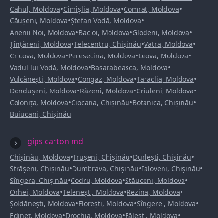
•
•
•
Cahul, Moldova
Cimișlia, Moldova
Comrat, Moldova
•
•
Căușeni, Moldova
Ștefan Vodă, Moldova
•
•
•
Anenii Noi, Moldova
Bacioi, Moldova
Glodeni, Moldova
•
•
•
Țînțăreni, Moldova
Telecentru, Chișinău
Vatra, Moldova
•
•
•
Cricova, Moldova
Peresecina, Moldova
Leova, Moldova
•
•
Vadul lui Vodă, Moldova
Basarabeasca, Moldova
•
•
•
Vulcănești, Moldova
Congaz, Moldova
Taraclia, Moldova
•
•
•
Dondușeni, Moldova
Răzeni, Moldova
Criuleni, Moldova
•
•
•
Colonița, Moldova
Ciocana, Chișinău
Botanica, Chișinău
Buiucani, Chișinău
gips carton md
•
•
•
Chișinău, Moldova
Trușeni, Chișinău
Durlești, Chișinău
•
•
•
Strășeni, Chișinău
Dumbrava, Chișinău
Ialoveni, Chișinău
•
•
•
Sîngera, Chișinău
Codru, Moldova
Stăuceni, Moldova
•
•
•
Orhei, Moldova
Telenești, Moldova
Rezina, Moldova
•
•
•
Șoldănești, Moldova
Florești, Moldova
Sîngerei, Moldova
•
•
•
Edineț, Moldova
Drochia, Moldova
Fălești, Moldova