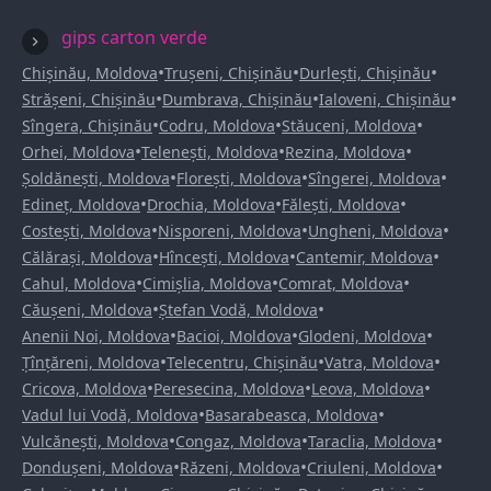
gips carton verde
•
•
•
Chișinău, Moldova
Trușeni, Chișinău
Durlești, Chișinău
•
•
•
Strășeni, Chișinău
Dumbrava, Chișinău
Ialoveni, Chișinău
•
•
•
Sîngera, Chișinău
Codru, Moldova
Stăuceni, Moldova
•
•
•
Orhei, Moldova
Telenești, Moldova
Rezina, Moldova
•
•
•
Șoldănești, Moldova
Florești, Moldova
Sîngerei, Moldova
•
•
•
Edineț, Moldova
Drochia, Moldova
Fălești, Moldova
•
•
•
Costești, Moldova
Nisporeni, Moldova
Ungheni, Moldova
•
•
•
Călărași, Moldova
Hîncești, Moldova
Cantemir, Moldova
•
•
•
Cahul, Moldova
Cimișlia, Moldova
Comrat, Moldova
•
•
Căușeni, Moldova
Ștefan Vodă, Moldova
•
•
•
Anenii Noi, Moldova
Bacioi, Moldova
Glodeni, Moldova
•
•
•
Țînțăreni, Moldova
Telecentru, Chișinău
Vatra, Moldova
•
•
•
Cricova, Moldova
Peresecina, Moldova
Leova, Moldova
•
•
Vadul lui Vodă, Moldova
Basarabeasca, Moldova
•
•
•
Vulcănești, Moldova
Congaz, Moldova
Taraclia, Moldova
•
•
•
Dondușeni, Moldova
Răzeni, Moldova
Criuleni, Moldova