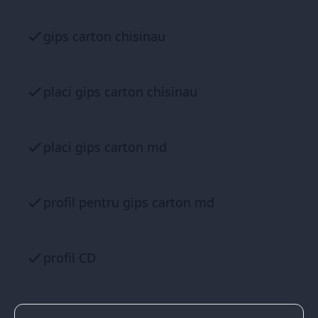
gips carton chisinau
placi gips carton chisinau
placi gips carton md
profil pentru gips carton md
profil CD