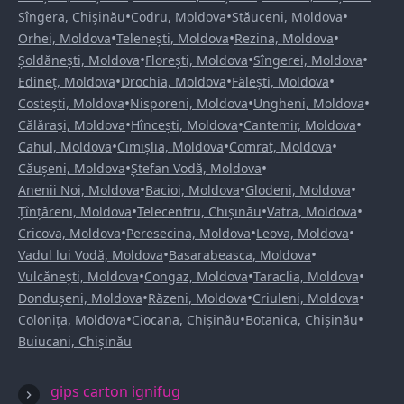
•
•
•
Sîngera, Chișinău
Codru, Moldova
Stăuceni, Moldova
•
•
•
Orhei, Moldova
Telenești, Moldova
Rezina, Moldova
•
•
•
Șoldănești, Moldova
Florești, Moldova
Sîngerei, Moldova
•
•
•
Edineț, Moldova
Drochia, Moldova
Fălești, Moldova
•
•
•
Costești, Moldova
Nisporeni, Moldova
Ungheni, Moldova
•
•
•
Călărași, Moldova
Hîncești, Moldova
Cantemir, Moldova
•
•
•
Cahul, Moldova
Cimișlia, Moldova
Comrat, Moldova
•
•
Căușeni, Moldova
Ștefan Vodă, Moldova
•
•
•
Anenii Noi, Moldova
Bacioi, Moldova
Glodeni, Moldova
•
•
•
Țînțăreni, Moldova
Telecentru, Chișinău
Vatra, Moldova
•
•
•
Cricova, Moldova
Peresecina, Moldova
Leova, Moldova
•
•
Vadul lui Vodă, Moldova
Basarabeasca, Moldova
•
•
•
Vulcănești, Moldova
Congaz, Moldova
Taraclia, Moldova
•
•
•
Dondușeni, Moldova
Răzeni, Moldova
Criuleni, Moldova
•
•
•
Colonița, Moldova
Ciocana, Chișinău
Botanica, Chișinău
Buiucani, Chișinău
gips carton ignifug