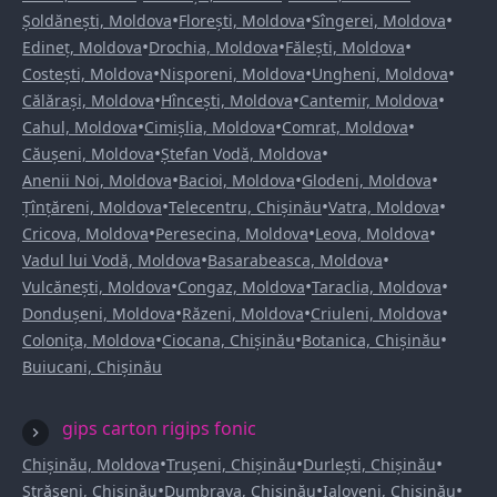
•
•
•
Șoldănești, Moldova
Florești, Moldova
Sîngerei, Moldova
•
•
•
Edineț, Moldova
Drochia, Moldova
Fălești, Moldova
•
•
•
Costești, Moldova
Nisporeni, Moldova
Ungheni, Moldova
•
•
•
Călărași, Moldova
Hîncești, Moldova
Cantemir, Moldova
•
•
•
Cahul, Moldova
Cimișlia, Moldova
Comrat, Moldova
•
•
Căușeni, Moldova
Ștefan Vodă, Moldova
•
•
•
Anenii Noi, Moldova
Bacioi, Moldova
Glodeni, Moldova
•
•
•
Țînțăreni, Moldova
Telecentru, Chișinău
Vatra, Moldova
•
•
•
Cricova, Moldova
Peresecina, Moldova
Leova, Moldova
•
•
Vadul lui Vodă, Moldova
Basarabeasca, Moldova
•
•
•
Vulcănești, Moldova
Congaz, Moldova
Taraclia, Moldova
•
•
•
Dondușeni, Moldova
Răzeni, Moldova
Criuleni, Moldova
•
•
•
Colonița, Moldova
Ciocana, Chișinău
Botanica, Chișinău
Buiucani, Chișinău
gips carton rigips fonic
•
•
•
Chișinău, Moldova
Trușeni, Chișinău
Durlești, Chișinău
•
•
•
Strășeni, Chișinău
Dumbrava, Chișinău
Ialoveni, Chișinău