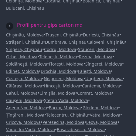
•
•
•
Colonița, Moldova
Ciocana, Chișinău
Botanica, Chișinău
Buiucani, Chișinău
Profil pentru gips carton md
•
•
•
Chișinău, Moldova
Trușeni, Chișinău
Durlești, Chișinău
•
•
•
Strășeni, Chișinău
Dumbrava, Chișinău
Ialoveni, Chișinău
•
•
•
Sîngera, Chișinău
Codru, Moldova
Stăuceni, Moldova
•
•
•
Orhei, Moldova
Telenești, Moldova
Rezina, Moldova
•
•
•
Șoldănești, Moldova
Florești, Moldova
Sîngerei, Moldova
•
•
•
Edineț, Moldova
Drochia, Moldova
Fălești, Moldova
•
•
•
Costești, Moldova
Nisporeni, Moldova
Ungheni, Moldova
•
•
•
Călărași, Moldova
Hîncești, Moldova
Cantemir, Moldova
•
•
•
Cahul, Moldova
Cimișlia, Moldova
Comrat, Moldova
•
•
Căușeni, Moldova
Ștefan Vodă, Moldova
•
•
•
Anenii Noi, Moldova
Bacioi, Moldova
Glodeni, Moldova
•
•
•
Țînțăreni, Moldova
Telecentru, Chișinău
Vatra, Moldova
•
•
•
Cricova, Moldova
Peresecina, Moldova
Leova, Moldova
•
•
Vadul lui Vodă, Moldova
Basarabeasca, Moldova