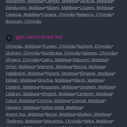
•
•
•
Vulcănești, Moldova
Congaz, Moldova
Taraclia, Moldova
•
•
•
Dondușeni, Moldova
Răzeni, Moldova
Criuleni, Moldova
•
•
•
Colonița, Moldova
Ciocana, Chișinău
Botanica, Chișinău
Buiucani, Chișinău
gips carton knauf md
•
•
•
Chișinău, Moldova
Trușeni, Chișinău
Durlești, Chișinău
•
•
•
Strășeni, Chișinău
Dumbrava, Chișinău
Ialoveni, Chișinău
•
•
•
Sîngera, Chișinău
Codru, Moldova
Stăuceni, Moldova
•
•
•
Orhei, Moldova
Telenești, Moldova
Rezina, Moldova
•
•
•
Șoldănești, Moldova
Florești, Moldova
Sîngerei, Moldova
•
•
•
Edineț, Moldova
Drochia, Moldova
Fălești, Moldova
•
•
•
Costești, Moldova
Nisporeni, Moldova
Ungheni, Moldova
•
•
•
Călărași, Moldova
Hîncești, Moldova
Cantemir, Moldova
•
•
•
Cahul, Moldova
Cimișlia, Moldova
Comrat, Moldova
•
•
Căușeni, Moldova
Ștefan Vodă, Moldova
•
•
•
Anenii Noi, Moldova
Bacioi, Moldova
Glodeni, Moldova
•
•
•
Țînțăreni, Moldova
Telecentru, Chișinău
Vatra, Moldova