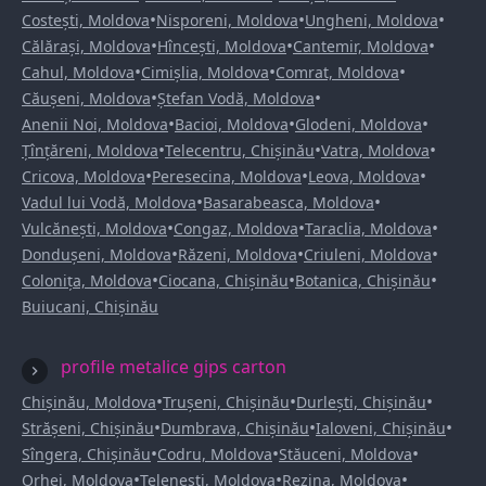
•
•
•
Costești, Moldova
Nisporeni, Moldova
Ungheni, Moldova
•
•
•
Călărași, Moldova
Hîncești, Moldova
Cantemir, Moldova
•
•
•
Cahul, Moldova
Cimișlia, Moldova
Comrat, Moldova
•
•
Căușeni, Moldova
Ștefan Vodă, Moldova
•
•
•
Anenii Noi, Moldova
Bacioi, Moldova
Glodeni, Moldova
•
•
•
Țînțăreni, Moldova
Telecentru, Chișinău
Vatra, Moldova
•
•
•
Cricova, Moldova
Peresecina, Moldova
Leova, Moldova
•
•
Vadul lui Vodă, Moldova
Basarabeasca, Moldova
•
•
•
Vulcănești, Moldova
Congaz, Moldova
Taraclia, Moldova
•
•
•
Dondușeni, Moldova
Răzeni, Moldova
Criuleni, Moldova
•
•
•
Colonița, Moldova
Ciocana, Chișinău
Botanica, Chișinău
Buiucani, Chișinău
profile metalice gips carton
•
•
•
Chișinău, Moldova
Trușeni, Chișinău
Durlești, Chișinău
•
•
•
Strășeni, Chișinău
Dumbrava, Chișinău
Ialoveni, Chișinău
•
•
•
Sîngera, Chișinău
Codru, Moldova
Stăuceni, Moldova
•
•
•
Orhei, Moldova
Telenești, Moldova
Rezina, Moldova