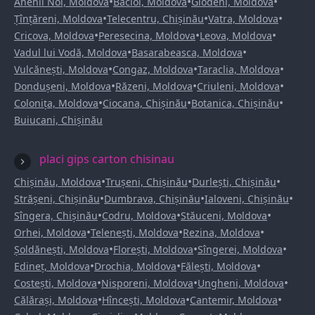
•
•
•
Anenii Noi, Moldova
Bacioi, Moldova
Glodeni, Moldova
•
•
•
Țînțăreni, Moldova
Telecentru, Chișinău
Vatra, Moldova
•
•
•
Cricova, Moldova
Peresecina, Moldova
Leova, Moldova
•
•
Vadul lui Vodă, Moldova
Basarabeasca, Moldova
•
•
•
Vulcănești, Moldova
Congaz, Moldova
Taraclia, Moldova
•
•
•
Dondușeni, Moldova
Răzeni, Moldova
Criuleni, Moldova
•
•
•
Colonița, Moldova
Ciocana, Chișinău
Botanica, Chișinău
Buiucani, Chișinău
placi gips carton chisinau
•
•
•
Chișinău, Moldova
Trușeni, Chișinău
Durlești, Chișinău
•
•
•
Strășeni, Chișinău
Dumbrava, Chișinău
Ialoveni, Chișinău
•
•
•
Sîngera, Chișinău
Codru, Moldova
Stăuceni, Moldova
•
•
•
Orhei, Moldova
Telenești, Moldova
Rezina, Moldova
•
•
•
Șoldănești, Moldova
Florești, Moldova
Sîngerei, Moldova
•
•
•
Edineț, Moldova
Drochia, Moldova
Fălești, Moldova
•
•
•
Costești, Moldova
Nisporeni, Moldova
Ungheni, Moldova
•
•
•
Călărași, Moldova
Hîncești, Moldova
Cantemir, Moldova