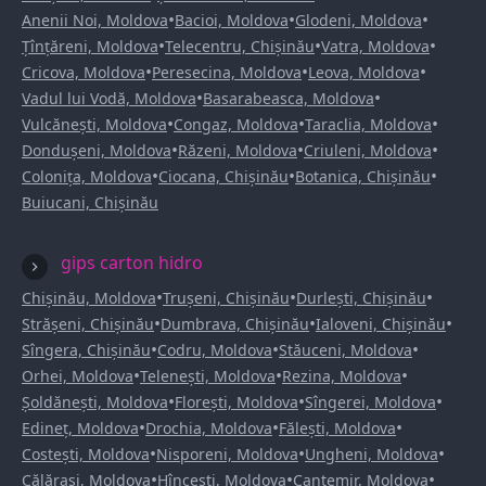
•
•
•
Anenii Noi, Moldova
Bacioi, Moldova
Glodeni, Moldova
•
•
•
Țînțăreni, Moldova
Telecentru, Chișinău
Vatra, Moldova
•
•
•
Cricova, Moldova
Peresecina, Moldova
Leova, Moldova
•
•
Vadul lui Vodă, Moldova
Basarabeasca, Moldova
•
•
•
Vulcănești, Moldova
Congaz, Moldova
Taraclia, Moldova
•
•
•
Dondușeni, Moldova
Răzeni, Moldova
Criuleni, Moldova
•
•
•
Colonița, Moldova
Ciocana, Chișinău
Botanica, Chișinău
Buiucani, Chișinău
gips carton hidro
•
•
•
Chișinău, Moldova
Trușeni, Chișinău
Durlești, Chișinău
•
•
•
Strășeni, Chișinău
Dumbrava, Chișinău
Ialoveni, Chișinău
•
•
•
Sîngera, Chișinău
Codru, Moldova
Stăuceni, Moldova
•
•
•
Orhei, Moldova
Telenești, Moldova
Rezina, Moldova
•
•
•
Șoldănești, Moldova
Florești, Moldova
Sîngerei, Moldova
•
•
•
Edineț, Moldova
Drochia, Moldova
Fălești, Moldova
•
•
•
Costești, Moldova
Nisporeni, Moldova
Ungheni, Moldova
•
•
•
Călărași, Moldova
Hîncești, Moldova
Cantemir, Moldova