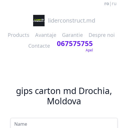
ro
|
ru
liderconstruct.md
Products
Avantaje
Garantie
Despre noi
067575755
Contacte
Apel
gips carton md Drochia,
Moldova