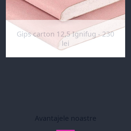
Gips carton 12,5 Ignifug - 230
lei
Avantajele noastre