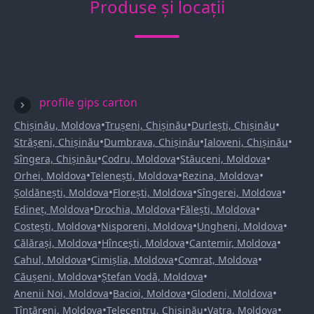
Produse și locații
profile gips carton
•
•
•
Chișinău, Moldova
Trușeni, Chișinău
Durlești, Chișinău
•
•
•
Strășeni, Chișinău
Dumbrava, Chișinău
Ialoveni, Chișinău
•
•
•
Sîngera, Chișinău
Codru, Moldova
Stăuceni, Moldova
•
•
•
Orhei, Moldova
Telenești, Moldova
Rezina, Moldova
•
•
•
Șoldănești, Moldova
Florești, Moldova
Sîngerei, Moldova
•
•
•
Edineț, Moldova
Drochia, Moldova
Fălești, Moldova
•
•
•
Costești, Moldova
Nisporeni, Moldova
Ungheni, Moldova
•
•
•
Călărași, Moldova
Hîncești, Moldova
Cantemir, Moldova
•
•
•
Cahul, Moldova
Cimișlia, Moldova
Comrat, Moldova
•
•
Căușeni, Moldova
Ștefan Vodă, Moldova
•
•
•
Anenii Noi, Moldova
Bacioi, Moldova
Glodeni, Moldova
•
•
•
Țînțăreni, Moldova
Telecentru, Chișinău
Vatra, Moldova