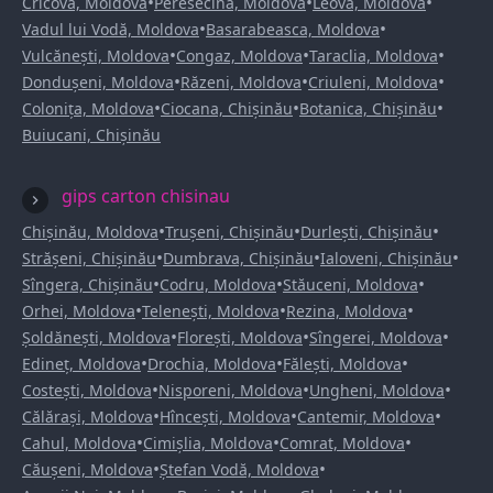
•
•
•
Cricova, Moldova
Peresecina, Moldova
Leova, Moldova
•
•
Vadul lui Vodă, Moldova
Basarabeasca, Moldova
•
•
•
Vulcănești, Moldova
Congaz, Moldova
Taraclia, Moldova
•
•
•
Dondușeni, Moldova
Răzeni, Moldova
Criuleni, Moldova
•
•
•
Colonița, Moldova
Ciocana, Chișinău
Botanica, Chișinău
Buiucani, Chișinău
gips carton chisinau
•
•
•
Chișinău, Moldova
Trușeni, Chișinău
Durlești, Chișinău
•
•
•
Strășeni, Chișinău
Dumbrava, Chișinău
Ialoveni, Chișinău
•
•
•
Sîngera, Chișinău
Codru, Moldova
Stăuceni, Moldova
•
•
•
Orhei, Moldova
Telenești, Moldova
Rezina, Moldova
•
•
•
Șoldănești, Moldova
Florești, Moldova
Sîngerei, Moldova
•
•
•
Edineț, Moldova
Drochia, Moldova
Fălești, Moldova
•
•
•
Costești, Moldova
Nisporeni, Moldova
Ungheni, Moldova
•
•
•
Călărași, Moldova
Hîncești, Moldova
Cantemir, Moldova
•
•
•
Cahul, Moldova
Cimișlia, Moldova
Comrat, Moldova
•
•
Căușeni, Moldova
Ștefan Vodă, Moldova