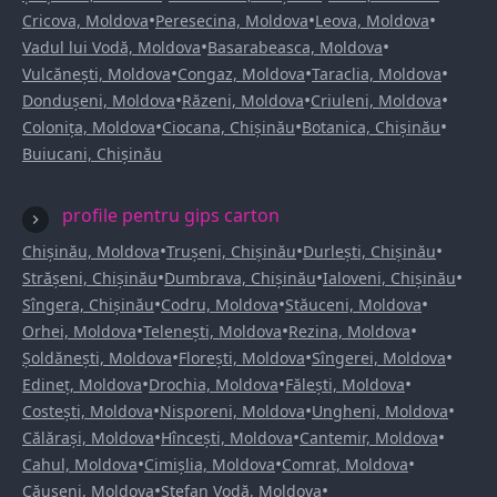
•
•
•
Cricova, Moldova
Peresecina, Moldova
Leova, Moldova
•
•
Vadul lui Vodă, Moldova
Basarabeasca, Moldova
•
•
•
Vulcănești, Moldova
Congaz, Moldova
Taraclia, Moldova
•
•
•
Dondușeni, Moldova
Răzeni, Moldova
Criuleni, Moldova
•
•
•
Colonița, Moldova
Ciocana, Chișinău
Botanica, Chișinău
Buiucani, Chișinău
profile pentru gips carton
•
•
•
Chișinău, Moldova
Trușeni, Chișinău
Durlești, Chișinău
•
•
•
Strășeni, Chișinău
Dumbrava, Chișinău
Ialoveni, Chișinău
•
•
•
Sîngera, Chișinău
Codru, Moldova
Stăuceni, Moldova
•
•
•
Orhei, Moldova
Telenești, Moldova
Rezina, Moldova
•
•
•
Șoldănești, Moldova
Florești, Moldova
Sîngerei, Moldova
•
•
•
Edineț, Moldova
Drochia, Moldova
Fălești, Moldova
•
•
•
Costești, Moldova
Nisporeni, Moldova
Ungheni, Moldova
•
•
•
Călărași, Moldova
Hîncești, Moldova
Cantemir, Moldova
•
•
•
Cahul, Moldova
Cimișlia, Moldova
Comrat, Moldova
•
•
Căușeni, Moldova
Ștefan Vodă, Moldova