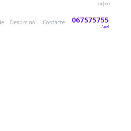
ro
|
ru
067575755
ie
Despre noi
Contacte
Apel