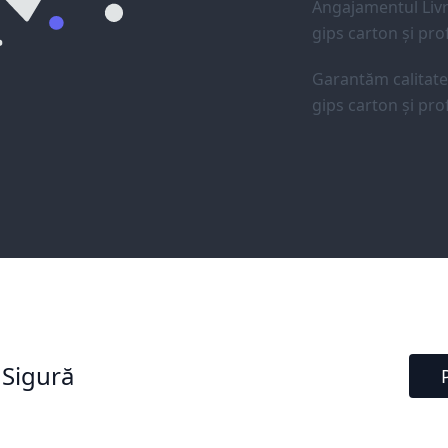
Angajamentul Livr
gips carton și prof
Garantăm calitat
gips carton și prof
 Sigură