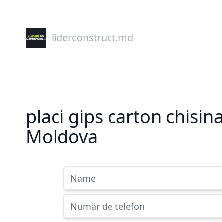
liderconstruct.md
placi gips carton chisin
Moldova