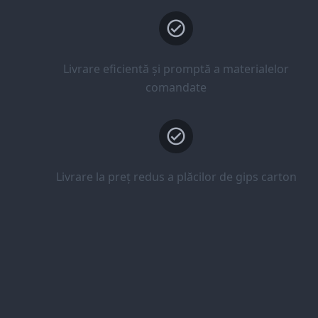
Livrare eficientă și promptă a materialelor
comandate
Livrare la preț redus a plăcilor de gips carton