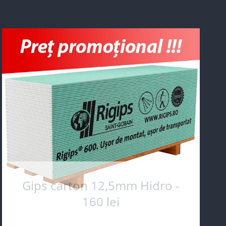
Gips carton 12,5mm Hidro -
160 lei