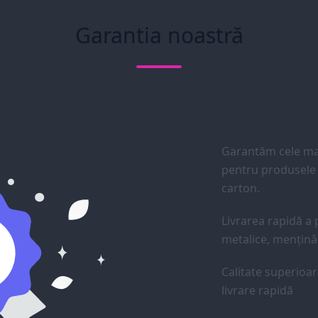
Garantia noastră
Garantăm cele mai
pentru produsele d
carton.
Livrarea rapidă a p
metalice, menținân
Calitate superioar
livrare rapidă