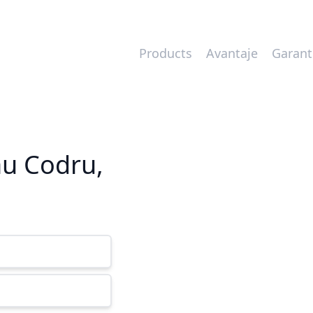
Products
Avantaje
Garant
au Codru,