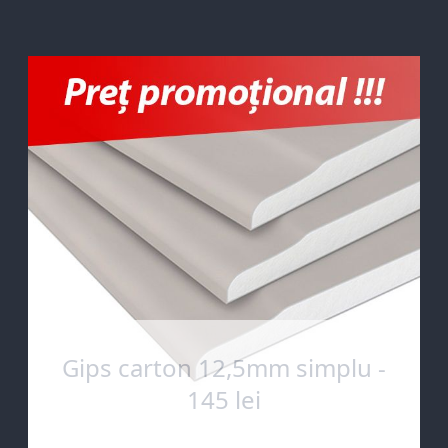
Gips carton 12,5mm simplu -
145 lei