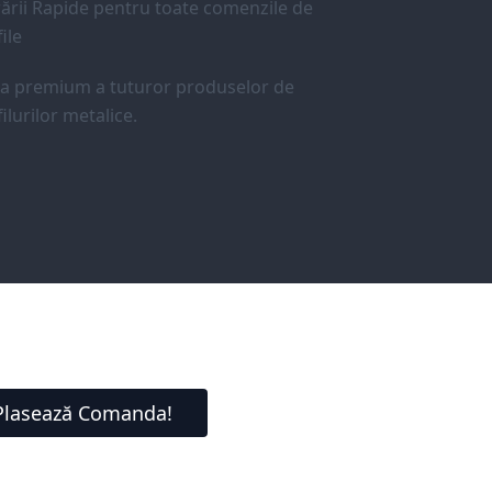
ării Rapide pentru toate comenzile de
ile
ea premium a tuturor produselor de
ilurilor metalice.
Plasează Comanda!