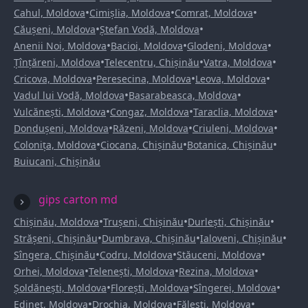
•
•
•
Cahul, Moldova
Cimișlia, Moldova
Comrat, Moldova
•
•
Căușeni, Moldova
Ștefan Vodă, Moldova
•
•
•
Anenii Noi, Moldova
Bacioi, Moldova
Glodeni, Moldova
•
•
•
Țînțăreni, Moldova
Telecentru, Chișinău
Vatra, Moldova
•
•
•
Cricova, Moldova
Peresecina, Moldova
Leova, Moldova
•
•
Vadul lui Vodă, Moldova
Basarabeasca, Moldova
•
•
•
Vulcănești, Moldova
Congaz, Moldova
Taraclia, Moldova
•
•
•
Dondușeni, Moldova
Răzeni, Moldova
Criuleni, Moldova
•
•
•
Colonița, Moldova
Ciocana, Chișinău
Botanica, Chișinău
Buiucani, Chișinău
gips carton md
•
•
•
Chișinău, Moldova
Trușeni, Chișinău
Durlești, Chișinău
•
•
•
Strășeni, Chișinău
Dumbrava, Chișinău
Ialoveni, Chișinău
•
•
•
Sîngera, Chișinău
Codru, Moldova
Stăuceni, Moldova
•
•
•
Orhei, Moldova
Telenești, Moldova
Rezina, Moldova
•
•
•
Șoldănești, Moldova
Florești, Moldova
Sîngerei, Moldova
•
•
•
Edineț, Moldova
Drochia, Moldova
Fălești, Moldova