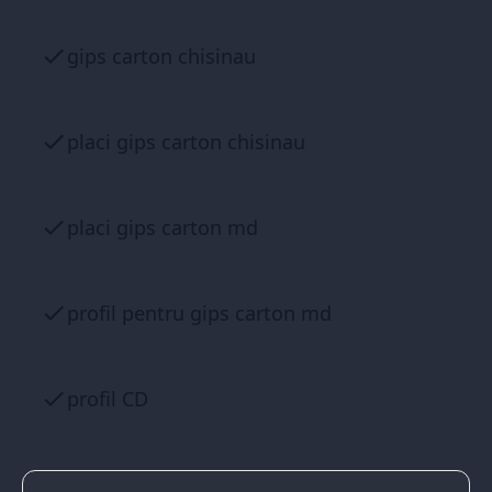
gips carton chisinau
placi gips carton chisinau
placi gips carton md
profil pentru gips carton md
profil CD