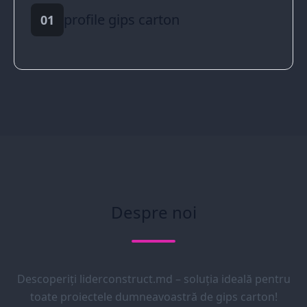
profile gips carton
01
Despre noi
Descoperiți liderconstruct.md – soluția ideală pentru
toate proiectele dumneavoastră de gips carton!