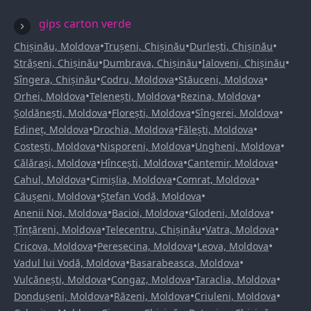
gips carton verde
•
•
•
Chișinău, Moldova
Trușeni, Chișinău
Durlești, Chișinău
•
•
•
Strășeni, Chișinău
Dumbrava, Chișinău
Ialoveni, Chișinău
•
•
•
Sîngera, Chișinău
Codru, Moldova
Stăuceni, Moldova
•
•
•
Orhei, Moldova
Telenești, Moldova
Rezina, Moldova
•
•
•
Șoldănești, Moldova
Florești, Moldova
Sîngerei, Moldova
•
•
•
Edineț, Moldova
Drochia, Moldova
Fălești, Moldova
•
•
•
Costești, Moldova
Nisporeni, Moldova
Ungheni, Moldova
•
•
•
Călărași, Moldova
Hîncești, Moldova
Cantemir, Moldova
•
•
•
Cahul, Moldova
Cimișlia, Moldova
Comrat, Moldova
•
•
Căușeni, Moldova
Ștefan Vodă, Moldova
•
•
•
Anenii Noi, Moldova
Bacioi, Moldova
Glodeni, Moldova
•
•
•
Țînțăreni, Moldova
Telecentru, Chișinău
Vatra, Moldova
•
•
•
Cricova, Moldova
Peresecina, Moldova
Leova, Moldova
•
•
Vadul lui Vodă, Moldova
Basarabeasca, Moldova
•
•
•
Vulcănești, Moldova
Congaz, Moldova
Taraclia, Moldova
•
•
•
Dondușeni, Moldova
Răzeni, Moldova
Criuleni, Moldova