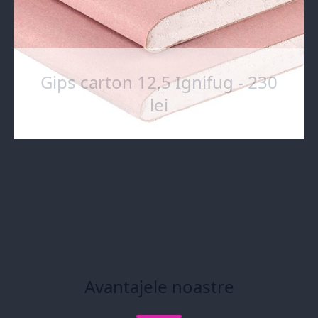
Gips carton 12,5 Ignifug - 230
lei
Avantajele noastre