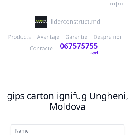
ro
|
ru
liderconstruct.md
Products
Avantaje
Garantie
Despre noi
067575755
Contacte
Apel
gips carton ignifug Ungheni,
Moldova