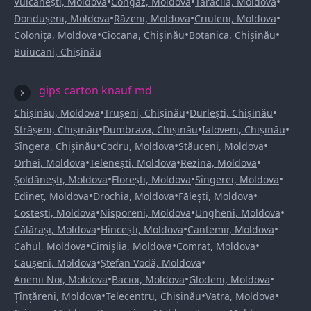
•
•
•
Vulcănești, Moldova
Congaz, Moldova
Taraclia, Moldova
•
•
•
Dondușeni, Moldova
Răzeni, Moldova
Criuleni, Moldova
•
•
•
Colonița, Moldova
Ciocana, Chișinău
Botanica, Chișinău
Buiucani, Chișinău
gips carton knauf md
•
•
•
Chișinău, Moldova
Trușeni, Chișinău
Durlești, Chișinău
•
•
•
Strășeni, Chișinău
Dumbrava, Chișinău
Ialoveni, Chișinău
•
•
•
Sîngera, Chișinău
Codru, Moldova
Stăuceni, Moldova
•
•
•
Orhei, Moldova
Telenești, Moldova
Rezina, Moldova
•
•
•
Șoldănești, Moldova
Florești, Moldova
Sîngerei, Moldova
•
•
•
Edineț, Moldova
Drochia, Moldova
Fălești, Moldova
•
•
•
Costești, Moldova
Nisporeni, Moldova
Ungheni, Moldova
•
•
•
Călărași, Moldova
Hîncești, Moldova
Cantemir, Moldova
•
•
•
Cahul, Moldova
Cimișlia, Moldova
Comrat, Moldova
•
•
Căușeni, Moldova
Ștefan Vodă, Moldova
•
•
•
Anenii Noi, Moldova
Bacioi, Moldova
Glodeni, Moldova
•
•
•
Țînțăreni, Moldova
Telecentru, Chișinău
Vatra, Moldova