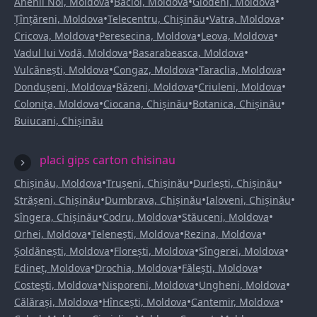
•
•
•
Anenii Noi, Moldova
Bacioi, Moldova
Glodeni, Moldova
•
•
•
Țînțăreni, Moldova
Telecentru, Chișinău
Vatra, Moldova
•
•
•
Cricova, Moldova
Peresecina, Moldova
Leova, Moldova
•
•
Vadul lui Vodă, Moldova
Basarabeasca, Moldova
•
•
•
Vulcănești, Moldova
Congaz, Moldova
Taraclia, Moldova
•
•
•
Dondușeni, Moldova
Răzeni, Moldova
Criuleni, Moldova
•
•
•
Colonița, Moldova
Ciocana, Chișinău
Botanica, Chișinău
Buiucani, Chișinău
placi gips carton chisinau
•
•
•
Chișinău, Moldova
Trușeni, Chișinău
Durlești, Chișinău
•
•
•
Strășeni, Chișinău
Dumbrava, Chișinău
Ialoveni, Chișinău
•
•
•
Sîngera, Chișinău
Codru, Moldova
Stăuceni, Moldova
•
•
•
Orhei, Moldova
Telenești, Moldova
Rezina, Moldova
•
•
•
Șoldănești, Moldova
Florești, Moldova
Sîngerei, Moldova
•
•
•
Edineț, Moldova
Drochia, Moldova
Fălești, Moldova
•
•
•
Costești, Moldova
Nisporeni, Moldova
Ungheni, Moldova
•
•
•
Călărași, Moldova
Hîncești, Moldova
Cantemir, Moldova