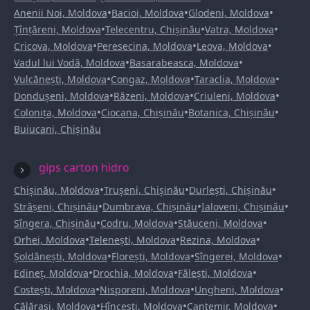
•
•
•
Anenii Noi, Moldova
Bacioi, Moldova
Glodeni, Moldova
•
•
•
Țînțăreni, Moldova
Telecentru, Chișinău
Vatra, Moldova
•
•
•
Cricova, Moldova
Peresecina, Moldova
Leova, Moldova
•
•
Vadul lui Vodă, Moldova
Basarabeasca, Moldova
•
•
•
Vulcănești, Moldova
Congaz, Moldova
Taraclia, Moldova
•
•
•
Dondușeni, Moldova
Răzeni, Moldova
Criuleni, Moldova
•
•
•
Colonița, Moldova
Ciocana, Chișinău
Botanica, Chișinău
Buiucani, Chișinău
gips carton hidro
•
•
•
Chișinău, Moldova
Trușeni, Chișinău
Durlești, Chișinău
•
•
•
Strășeni, Chișinău
Dumbrava, Chișinău
Ialoveni, Chișinău
•
•
•
Sîngera, Chișinău
Codru, Moldova
Stăuceni, Moldova
•
•
•
Orhei, Moldova
Telenești, Moldova
Rezina, Moldova
•
•
•
Șoldănești, Moldova
Florești, Moldova
Sîngerei, Moldova
•
•
•
Edineț, Moldova
Drochia, Moldova
Fălești, Moldova
•
•
•
Costești, Moldova
Nisporeni, Moldova
Ungheni, Moldova
•
•
•
Călărași, Moldova
Hîncești, Moldova
Cantemir, Moldova