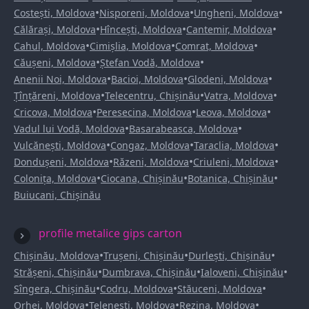
•
•
•
Costești, Moldova
Nisporeni, Moldova
Ungheni, Moldova
•
•
•
Călărași, Moldova
Hîncești, Moldova
Cantemir, Moldova
•
•
•
Cahul, Moldova
Cimișlia, Moldova
Comrat, Moldova
•
•
Căușeni, Moldova
Ștefan Vodă, Moldova
•
•
•
Anenii Noi, Moldova
Bacioi, Moldova
Glodeni, Moldova
•
•
•
Țînțăreni, Moldova
Telecentru, Chișinău
Vatra, Moldova
•
•
•
Cricova, Moldova
Peresecina, Moldova
Leova, Moldova
•
•
Vadul lui Vodă, Moldova
Basarabeasca, Moldova
•
•
•
Vulcănești, Moldova
Congaz, Moldova
Taraclia, Moldova
•
•
•
Dondușeni, Moldova
Răzeni, Moldova
Criuleni, Moldova
•
•
•
Colonița, Moldova
Ciocana, Chișinău
Botanica, Chișinău
Buiucani, Chișinău
profile metalice gips carton
•
•
•
Chișinău, Moldova
Trușeni, Chișinău
Durlești, Chișinău
•
•
•
Strășeni, Chișinău
Dumbrava, Chișinău
Ialoveni, Chișinău
•
•
•
Sîngera, Chișinău
Codru, Moldova
Stăuceni, Moldova
•
•
•
Orhei, Moldova
Telenești, Moldova
Rezina, Moldova