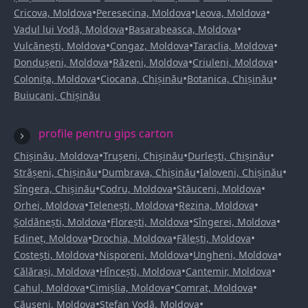
•
•
•
Cricova, Moldova
Peresecina, Moldova
Leova, Moldova
•
•
Vadul lui Vodă, Moldova
Basarabeasca, Moldova
•
•
•
Vulcănești, Moldova
Congaz, Moldova
Taraclia, Moldova
•
•
•
Dondușeni, Moldova
Răzeni, Moldova
Criuleni, Moldova
•
•
•
Colonița, Moldova
Ciocana, Chișinău
Botanica, Chișinău
Buiucani, Chișinău
profile pentru gips carton
•
•
•
Chișinău, Moldova
Trușeni, Chișinău
Durlești, Chișinău
•
•
•
Strășeni, Chișinău
Dumbrava, Chișinău
Ialoveni, Chișinău
•
•
•
Sîngera, Chișinău
Codru, Moldova
Stăuceni, Moldova
•
•
•
Orhei, Moldova
Telenești, Moldova
Rezina, Moldova
•
•
•
Șoldănești, Moldova
Florești, Moldova
Sîngerei, Moldova
•
•
•
Edineț, Moldova
Drochia, Moldova
Fălești, Moldova
•
•
•
Costești, Moldova
Nisporeni, Moldova
Ungheni, Moldova
•
•
•
Călărași, Moldova
Hîncești, Moldova
Cantemir, Moldova
•
•
•
Cahul, Moldova
Cimișlia, Moldova
Comrat, Moldova
•
•
Căușeni, Moldova
Ștefan Vodă, Moldova