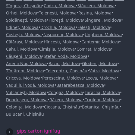
•
•
•
Sîngera, Chișinău
Codru, Moldova
Stăuceni, Moldova
•
•
•
Orhei, Moldova
Telenești, Moldova
Rezina, Moldova
•
•
•
Șoldănești, Moldova
Florești, Moldova
Sîngerei, Moldova
•
•
•
Edineț, Moldova
Drochia, Moldova
Fălești, Moldova
•
•
•
Costești, Moldova
Nisporeni, Moldova
Ungheni, Moldova
•
•
•
Călărași, Moldova
Hîncești, Moldova
Cantemir, Moldova
•
•
•
Cahul, Moldova
Cimișlia, Moldova
Comrat, Moldova
•
•
Căușeni, Moldova
Ștefan Vodă, Moldova
•
•
•
Anenii Noi, Moldova
Bacioi, Moldova
Glodeni, Moldova
•
•
•
Țînțăreni, Moldova
Telecentru, Chișinău
Vatra, Moldova
•
•
•
Cricova, Moldova
Peresecina, Moldova
Leova, Moldova
•
•
Vadul lui Vodă, Moldova
Basarabeasca, Moldova
•
•
•
Vulcănești, Moldova
Congaz, Moldova
Taraclia, Moldova
•
•
•
Dondușeni, Moldova
Răzeni, Moldova
Criuleni, Moldova
•
•
•
Colonița, Moldova
Ciocana, Chișinău
Botanica, Chișinău
Buiucani, Chișinău
gips carton ignifug