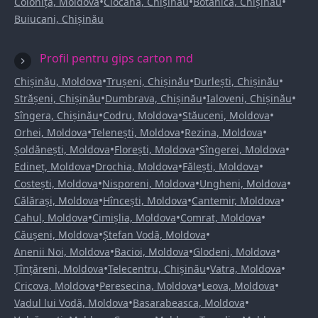
•
•
•
Colonița, Moldova
Ciocana, Chișinău
Botanica, Chișinău
Buiucani, Chișinău
Profil pentru gips carton md
•
•
•
Chișinău, Moldova
Trușeni, Chișinău
Durlești, Chișinău
•
•
•
Strășeni, Chișinău
Dumbrava, Chișinău
Ialoveni, Chișinău
•
•
•
Sîngera, Chișinău
Codru, Moldova
Stăuceni, Moldova
•
•
•
Orhei, Moldova
Telenești, Moldova
Rezina, Moldova
•
•
•
Șoldănești, Moldova
Florești, Moldova
Sîngerei, Moldova
•
•
•
Edineț, Moldova
Drochia, Moldova
Fălești, Moldova
•
•
•
Costești, Moldova
Nisporeni, Moldova
Ungheni, Moldova
•
•
•
Călărași, Moldova
Hîncești, Moldova
Cantemir, Moldova
•
•
•
Cahul, Moldova
Cimișlia, Moldova
Comrat, Moldova
•
•
Căușeni, Moldova
Ștefan Vodă, Moldova
•
•
•
Anenii Noi, Moldova
Bacioi, Moldova
Glodeni, Moldova
•
•
•
Țînțăreni, Moldova
Telecentru, Chișinău
Vatra, Moldova
•
•
•
Cricova, Moldova
Peresecina, Moldova
Leova, Moldova
•
•
Vadul lui Vodă, Moldova
Basarabeasca, Moldova