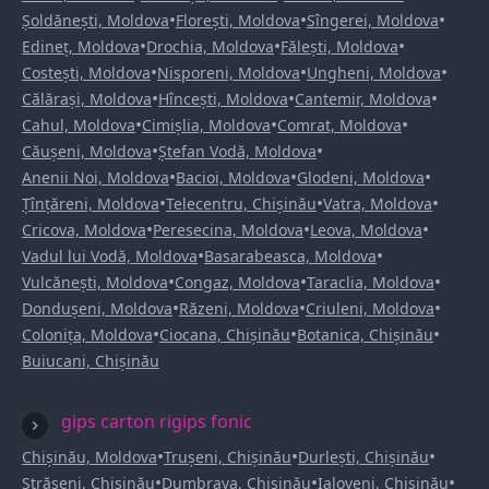
•
•
•
Șoldănești, Moldova
Florești, Moldova
Sîngerei, Moldova
•
•
•
Edineț, Moldova
Drochia, Moldova
Fălești, Moldova
•
•
•
Costești, Moldova
Nisporeni, Moldova
Ungheni, Moldova
•
•
•
Călărași, Moldova
Hîncești, Moldova
Cantemir, Moldova
•
•
•
Cahul, Moldova
Cimișlia, Moldova
Comrat, Moldova
•
•
Căușeni, Moldova
Ștefan Vodă, Moldova
•
•
•
Anenii Noi, Moldova
Bacioi, Moldova
Glodeni, Moldova
•
•
•
Țînțăreni, Moldova
Telecentru, Chișinău
Vatra, Moldova
•
•
•
Cricova, Moldova
Peresecina, Moldova
Leova, Moldova
•
•
Vadul lui Vodă, Moldova
Basarabeasca, Moldova
•
•
•
Vulcănești, Moldova
Congaz, Moldova
Taraclia, Moldova
•
•
•
Dondușeni, Moldova
Răzeni, Moldova
Criuleni, Moldova
•
•
•
Colonița, Moldova
Ciocana, Chișinău
Botanica, Chișinău
Buiucani, Chișinău
gips carton rigips fonic
•
•
•
Chișinău, Moldova
Trușeni, Chișinău
Durlești, Chișinău
•
•
•
Strășeni, Chișinău
Dumbrava, Chișinău
Ialoveni, Chișinău