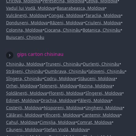
•
•
•
Cricova, Moldova
Peresecina, Moldova
Leova, Moldova
•
•
Vadul lui Vodă, Moldova
Basarabeasca, Moldova
•
•
•
Vulcănești, Moldova
Congaz, Moldova
Taraclia, Moldova
•
•
•
Dondușeni, Moldova
Răzeni, Moldova
Criuleni, Moldova
•
•
•
Colonița, Moldova
Ciocana, Chișinău
Botanica, Chișinău
Buiucani, Chișinău
gips carton chisinau
•
•
•
Chișinău, Moldova
Trușeni, Chișinău
Durlești, Chișinău
•
•
•
Strășeni, Chișinău
Dumbrava, Chișinău
Ialoveni, Chișinău
•
•
•
Sîngera, Chișinău
Codru, Moldova
Stăuceni, Moldova
•
•
•
Orhei, Moldova
Telenești, Moldova
Rezina, Moldova
•
•
•
Șoldănești, Moldova
Florești, Moldova
Sîngerei, Moldova
•
•
•
Edineț, Moldova
Drochia, Moldova
Fălești, Moldova
•
•
•
Costești, Moldova
Nisporeni, Moldova
Ungheni, Moldova
•
•
•
Călărași, Moldova
Hîncești, Moldova
Cantemir, Moldova
•
•
•
Cahul, Moldova
Cimișlia, Moldova
Comrat, Moldova
•
•
Căușeni, Moldova
Ștefan Vodă, Moldova