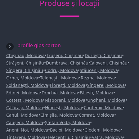
Produse și locații
profile gips carton
•
•
•
Chișinău, Moldova
Trușeni, Chișinău
Durlești, Chișinău
•
•
•
Strășeni, Chișinău
Dumbrava, Chișinău
Ialoveni, Chișinău
•
•
•
Sîngera, Chișinău
Codru, Moldova
Stăuceni, Moldova
•
•
•
Orhei, Moldova
Telenești, Moldova
Rezina, Moldova
•
•
•
Șoldănești, Moldova
Florești, Moldova
Sîngerei, Moldova
•
•
•
Edineț, Moldova
Drochia, Moldova
Fălești, Moldova
•
•
•
Costești, Moldova
Nisporeni, Moldova
Ungheni, Moldova
•
•
•
Călărași, Moldova
Hîncești, Moldova
Cantemir, Moldova
•
•
•
Cahul, Moldova
Cimișlia, Moldova
Comrat, Moldova
•
•
Căușeni, Moldova
Ștefan Vodă, Moldova
•
•
•
Anenii Noi, Moldova
Bacioi, Moldova
Glodeni, Moldova
•
•
•
Țînțăreni, Moldova
Telecentru, Chișinău
Vatra, Moldova