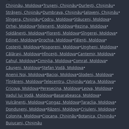
•
•
•
Chișinău, Moldova
Trușeni, Chișinău
Durlești, Chișinău
•
•
•
Strășeni, Chișinău
Dumbrava, Chișinău
Ialoveni, Chișinău
•
•
•
Sîngera, Chișinău
Codru, Moldova
Stăuceni, Moldova
•
•
•
Orhei, Moldova
Telenești, Moldova
Rezina, Moldova
•
•
•
Șoldănești, Moldova
Florești, Moldova
Sîngerei, Moldova
•
•
•
Edineț, Moldova
Drochia, Moldova
Fălești, Moldova
•
•
•
Costești, Moldova
Nisporeni, Moldova
Ungheni, Moldova
•
•
•
Călărași, Moldova
Hîncești, Moldova
Cantemir, Moldova
•
•
•
Cahul, Moldova
Cimișlia, Moldova
Comrat, Moldova
•
•
Căușeni, Moldova
Ștefan Vodă, Moldova
•
•
•
Anenii Noi, Moldova
Bacioi, Moldova
Glodeni, Moldova
•
•
•
Țînțăreni, Moldova
Telecentru, Chișinău
Vatra, Moldova
•
•
•
Cricova, Moldova
Peresecina, Moldova
Leova, Moldova
•
•
Vadul lui Vodă, Moldova
Basarabeasca, Moldova
•
•
•
Vulcănești, Moldova
Congaz, Moldova
Taraclia, Moldova
•
•
•
Dondușeni, Moldova
Răzeni, Moldova
Criuleni, Moldova
•
•
•
Colonița, Moldova
Ciocana, Chișinău
Botanica, Chișinău
Buiucani, Chișinău