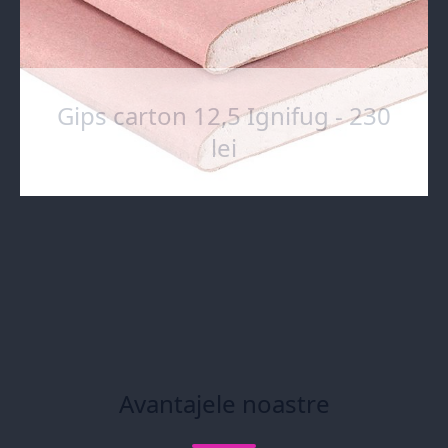
Gips carton 12,5 Ignifug - 230
lei
Avantajele noastre