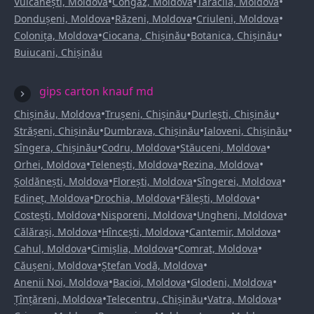
•
•
•
Vulcănești, Moldova
Congaz, Moldova
Taraclia, Moldova
•
•
•
Dondușeni, Moldova
Răzeni, Moldova
Criuleni, Moldova
•
•
•
Colonița, Moldova
Ciocana, Chișinău
Botanica, Chișinău
Buiucani, Chișinău
gips carton knauf md
•
•
•
Chișinău, Moldova
Trușeni, Chișinău
Durlești, Chișinău
•
•
•
Strășeni, Chișinău
Dumbrava, Chișinău
Ialoveni, Chișinău
•
•
•
Sîngera, Chișinău
Codru, Moldova
Stăuceni, Moldova
•
•
•
Orhei, Moldova
Telenești, Moldova
Rezina, Moldova
•
•
•
Șoldănești, Moldova
Florești, Moldova
Sîngerei, Moldova
•
•
•
Edineț, Moldova
Drochia, Moldova
Fălești, Moldova
•
•
•
Costești, Moldova
Nisporeni, Moldova
Ungheni, Moldova
•
•
•
Călărași, Moldova
Hîncești, Moldova
Cantemir, Moldova
•
•
•
Cahul, Moldova
Cimișlia, Moldova
Comrat, Moldova
•
•
Căușeni, Moldova
Ștefan Vodă, Moldova
•
•
•
Anenii Noi, Moldova
Bacioi, Moldova
Glodeni, Moldova
•
•
•
Țînțăreni, Moldova
Telecentru, Chișinău
Vatra, Moldova