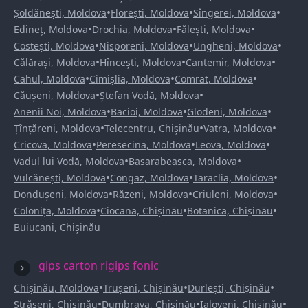
•
•
•
Șoldănești, Moldova
Florești, Moldova
Sîngerei, Moldova
•
•
•
Edineț, Moldova
Drochia, Moldova
Fălești, Moldova
•
•
•
Costești, Moldova
Nisporeni, Moldova
Ungheni, Moldova
•
•
•
Călărași, Moldova
Hîncești, Moldova
Cantemir, Moldova
•
•
•
Cahul, Moldova
Cimișlia, Moldova
Comrat, Moldova
•
•
Căușeni, Moldova
Ștefan Vodă, Moldova
•
•
•
Anenii Noi, Moldova
Bacioi, Moldova
Glodeni, Moldova
•
•
•
Țînțăreni, Moldova
Telecentru, Chișinău
Vatra, Moldova
•
•
•
Cricova, Moldova
Peresecina, Moldova
Leova, Moldova
•
•
Vadul lui Vodă, Moldova
Basarabeasca, Moldova
•
•
•
Vulcănești, Moldova
Congaz, Moldova
Taraclia, Moldova
•
•
•
Dondușeni, Moldova
Răzeni, Moldova
Criuleni, Moldova
•
•
•
Colonița, Moldova
Ciocana, Chișinău
Botanica, Chișinău
Buiucani, Chișinău
gips carton rigips fonic
•
•
•
Chișinău, Moldova
Trușeni, Chișinău
Durlești, Chișinău
•
•
•
Strășeni, Chișinău
Dumbrava, Chișinău
Ialoveni, Chișinău