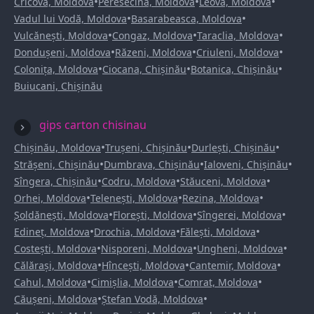
•
•
•
Cricova, Moldova
Peresecina, Moldova
Leova, Moldova
•
•
Vadul lui Vodă, Moldova
Basarabeasca, Moldova
•
•
•
Vulcănești, Moldova
Congaz, Moldova
Taraclia, Moldova
•
•
•
Dondușeni, Moldova
Răzeni, Moldova
Criuleni, Moldova
•
•
•
Colonița, Moldova
Ciocana, Chișinău
Botanica, Chișinău
Buiucani, Chișinău
gips carton chisinau
•
•
•
Chișinău, Moldova
Trușeni, Chișinău
Durlești, Chișinău
•
•
•
Strășeni, Chișinău
Dumbrava, Chișinău
Ialoveni, Chișinău
•
•
•
Sîngera, Chișinău
Codru, Moldova
Stăuceni, Moldova
•
•
•
Orhei, Moldova
Telenești, Moldova
Rezina, Moldova
•
•
•
Șoldănești, Moldova
Florești, Moldova
Sîngerei, Moldova
•
•
•
Edineț, Moldova
Drochia, Moldova
Fălești, Moldova
•
•
•
Costești, Moldova
Nisporeni, Moldova
Ungheni, Moldova
•
•
•
Călărași, Moldova
Hîncești, Moldova
Cantemir, Moldova
•
•
•
Cahul, Moldova
Cimișlia, Moldova
Comrat, Moldova
•
•
Căușeni, Moldova
Ștefan Vodă, Moldova