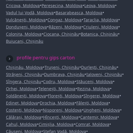
•
•
•
Cricova, Moldova
Peresecina, Moldova
Leova, Moldova
•
•
Vadul lui Vodă, Moldova
Basarabeasca, Moldova
•
•
•
Vulcănești, Moldova
Congaz, Moldova
Taraclia, Moldova
•
•
•
Dondușeni, Moldova
Răzeni, Moldova
Criuleni, Moldova
•
•
•
Colonița, Moldova
Ciocana, Chișinău
Botanica, Chișinău
Buiucani, Chișinău
profile pentru gips carton
•
•
•
Chișinău, Moldova
Trușeni, Chișinău
Durlești, Chișinău
•
•
•
Strășeni, Chișinău
Dumbrava, Chișinău
Ialoveni, Chișinău
•
•
•
Sîngera, Chișinău
Codru, Moldova
Stăuceni, Moldova
•
•
•
Orhei, Moldova
Telenești, Moldova
Rezina, Moldova
•
•
•
Șoldănești, Moldova
Florești, Moldova
Sîngerei, Moldova
•
•
•
Edineț, Moldova
Drochia, Moldova
Fălești, Moldova
•
•
•
Costești, Moldova
Nisporeni, Moldova
Ungheni, Moldova
•
•
•
Călărași, Moldova
Hîncești, Moldova
Cantemir, Moldova
•
•
•
Cahul, Moldova
Cimișlia, Moldova
Comrat, Moldova
•
•
Căușeni, Moldova
Ștefan Vodă, Moldova