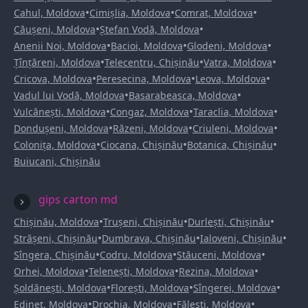
•
•
•
Cahul, Moldova
Cimișlia, Moldova
Comrat, Moldova
•
•
Căușeni, Moldova
Ștefan Vodă, Moldova
•
•
•
Anenii Noi, Moldova
Bacioi, Moldova
Glodeni, Moldova
•
•
•
Țînțăreni, Moldova
Telecentru, Chișinău
Vatra, Moldova
•
•
•
Cricova, Moldova
Peresecina, Moldova
Leova, Moldova
•
•
Vadul lui Vodă, Moldova
Basarabeasca, Moldova
•
•
•
Vulcănești, Moldova
Congaz, Moldova
Taraclia, Moldova
•
•
•
Dondușeni, Moldova
Răzeni, Moldova
Criuleni, Moldova
•
•
•
Colonița, Moldova
Ciocana, Chișinău
Botanica, Chișinău
Buiucani, Chișinău
gips carton md
•
•
•
Chișinău, Moldova
Trușeni, Chișinău
Durlești, Chișinău
•
•
•
Strășeni, Chișinău
Dumbrava, Chișinău
Ialoveni, Chișinău
•
•
•
Sîngera, Chișinău
Codru, Moldova
Stăuceni, Moldova
•
•
•
Orhei, Moldova
Telenești, Moldova
Rezina, Moldova
•
•
•
Șoldănești, Moldova
Florești, Moldova
Sîngerei, Moldova
•
•
•
Edineț, Moldova
Drochia, Moldova
Fălești, Moldova