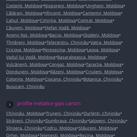
•
•
•
Costești, Moldova
Nisporeni, Moldova
Ungheni, Moldova
•
•
•
Călărași, Moldova
Hîncești, Moldova
Cantemir, Moldova
•
•
•
Cahul, Moldova
Cimișlia, Moldova
Comrat, Moldova
•
•
Căușeni, Moldova
Ștefan Vodă, Moldova
•
•
•
Anenii Noi, Moldova
Bacioi, Moldova
Glodeni, Moldova
•
•
•
Țînțăreni, Moldova
Telecentru, Chișinău
Vatra, Moldova
•
•
•
Cricova, Moldova
Peresecina, Moldova
Leova, Moldova
•
•
Vadul lui Vodă, Moldova
Basarabeasca, Moldova
•
•
•
Vulcănești, Moldova
Congaz, Moldova
Taraclia, Moldova
•
•
•
Dondușeni, Moldova
Răzeni, Moldova
Criuleni, Moldova
•
•
•
Colonița, Moldova
Ciocana, Chișinău
Botanica, Chișinău
Buiucani, Chișinău
profile metalice gips carton
•
•
•
Chișinău, Moldova
Trușeni, Chișinău
Durlești, Chișinău
•
•
•
Strășeni, Chișinău
Dumbrava, Chișinău
Ialoveni, Chișinău
•
•
•
Sîngera, Chișinău
Codru, Moldova
Stăuceni, Moldova
•
•
•
Orhei, Moldova
Telenești, Moldova
Rezina, Moldova