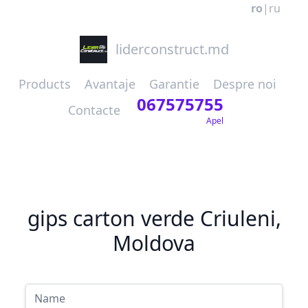
ro
|
ru
liderconstruct.md
Products
Avantaje
Garantie
Despre noi
067575755
Contacte
Apel
gips carton verde Criuleni,
Moldova