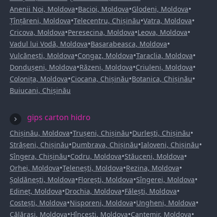
•
•
•
Anenii Noi, Moldova
Bacioi, Moldova
Glodeni, Moldova
•
•
•
Țînțăreni, Moldova
Telecentru, Chișinău
Vatra, Moldova
•
•
•
Cricova, Moldova
Peresecina, Moldova
Leova, Moldova
•
•
Vadul lui Vodă, Moldova
Basarabeasca, Moldova
•
•
•
Vulcănești, Moldova
Congaz, Moldova
Taraclia, Moldova
•
•
•
Dondușeni, Moldova
Răzeni, Moldova
Criuleni, Moldova
•
•
•
Colonița, Moldova
Ciocana, Chișinău
Botanica, Chișinău
Buiucani, Chișinău
gips carton hidro
•
•
•
Chișinău, Moldova
Trușeni, Chișinău
Durlești, Chișinău
•
•
•
Strășeni, Chișinău
Dumbrava, Chișinău
Ialoveni, Chișinău
•
•
•
Sîngera, Chișinău
Codru, Moldova
Stăuceni, Moldova
•
•
•
Orhei, Moldova
Telenești, Moldova
Rezina, Moldova
•
•
•
Șoldănești, Moldova
Florești, Moldova
Sîngerei, Moldova
•
•
•
Edineț, Moldova
Drochia, Moldova
Fălești, Moldova
•
•
•
Costești, Moldova
Nisporeni, Moldova
Ungheni, Moldova
•
•
•
Călărași, Moldova
Hîncești, Moldova
Cantemir, Moldova