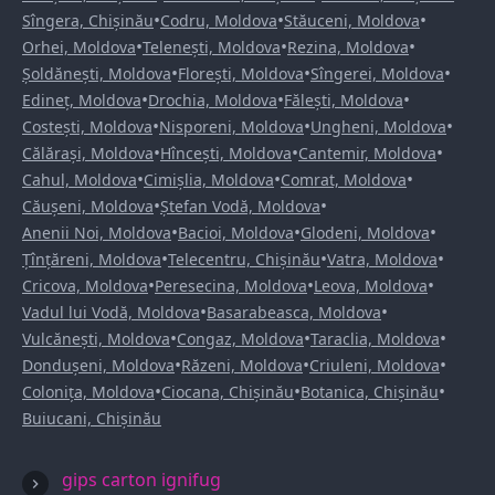
•
•
•
Sîngera, Chișinău
Codru, Moldova
Stăuceni, Moldova
•
•
•
Orhei, Moldova
Telenești, Moldova
Rezina, Moldova
•
•
•
Șoldănești, Moldova
Florești, Moldova
Sîngerei, Moldova
•
•
•
Edineț, Moldova
Drochia, Moldova
Fălești, Moldova
•
•
•
Costești, Moldova
Nisporeni, Moldova
Ungheni, Moldova
•
•
•
Călărași, Moldova
Hîncești, Moldova
Cantemir, Moldova
•
•
•
Cahul, Moldova
Cimișlia, Moldova
Comrat, Moldova
•
•
Căușeni, Moldova
Ștefan Vodă, Moldova
•
•
•
Anenii Noi, Moldova
Bacioi, Moldova
Glodeni, Moldova
•
•
•
Țînțăreni, Moldova
Telecentru, Chișinău
Vatra, Moldova
•
•
•
Cricova, Moldova
Peresecina, Moldova
Leova, Moldova
•
•
Vadul lui Vodă, Moldova
Basarabeasca, Moldova
•
•
•
Vulcănești, Moldova
Congaz, Moldova
Taraclia, Moldova
•
•
•
Dondușeni, Moldova
Răzeni, Moldova
Criuleni, Moldova
•
•
•
Colonița, Moldova
Ciocana, Chișinău
Botanica, Chișinău
Buiucani, Chișinău
gips carton ignifug