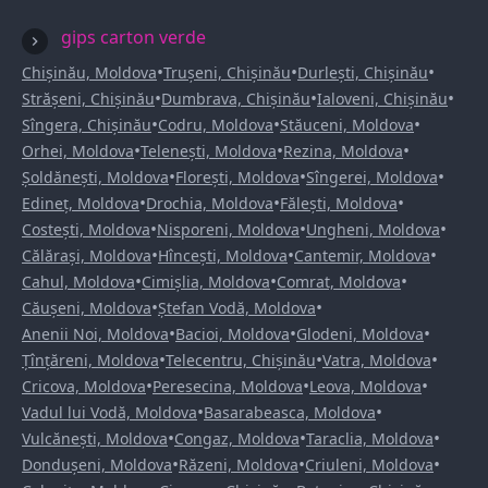
gips carton verde
•
•
•
Chișinău, Moldova
Trușeni, Chișinău
Durlești, Chișinău
•
•
•
Strășeni, Chișinău
Dumbrava, Chișinău
Ialoveni, Chișinău
•
•
•
Sîngera, Chișinău
Codru, Moldova
Stăuceni, Moldova
•
•
•
Orhei, Moldova
Telenești, Moldova
Rezina, Moldova
•
•
•
Șoldănești, Moldova
Florești, Moldova
Sîngerei, Moldova
•
•
•
Edineț, Moldova
Drochia, Moldova
Fălești, Moldova
•
•
•
Costești, Moldova
Nisporeni, Moldova
Ungheni, Moldova
•
•
•
Călărași, Moldova
Hîncești, Moldova
Cantemir, Moldova
•
•
•
Cahul, Moldova
Cimișlia, Moldova
Comrat, Moldova
•
•
Căușeni, Moldova
Ștefan Vodă, Moldova
•
•
•
Anenii Noi, Moldova
Bacioi, Moldova
Glodeni, Moldova
•
•
•
Țînțăreni, Moldova
Telecentru, Chișinău
Vatra, Moldova
•
•
•
Cricova, Moldova
Peresecina, Moldova
Leova, Moldova
•
•
Vadul lui Vodă, Moldova
Basarabeasca, Moldova
•
•
•
Vulcănești, Moldova
Congaz, Moldova
Taraclia, Moldova
•
•
•
Dondușeni, Moldova
Răzeni, Moldova
Criuleni, Moldova