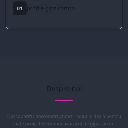
profile gips carton
01
Despre noi
Descoperiți liderconstruct.md – soluția ideală pentru
toate proiectele dumneavoastră de gips carton!