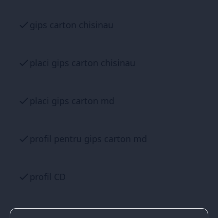
gips carton chisinau
placi gips carton chisinau
placi gips carton md
profil pentru gips carton md
profil CD