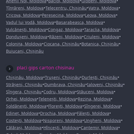
•
•
•
Anenii Noi, Moldova
Bacioi, Moldova
Glodeni, Moldova
•
•
•
Țînțăreni, Moldova
Telecentru, Chișinău
Vatra, Moldova
•
•
•
Cricova, Moldova
Peresecina, Moldova
Leova, Moldova
•
•
Vadul lui Vodă, Moldova
Basarabeasca, Moldova
•
•
•
Vulcănești, Moldova
Congaz, Moldova
Taraclia, Moldova
•
•
•
Dondușeni, Moldova
Răzeni, Moldova
Criuleni, Moldova
•
•
•
Colonița, Moldova
Ciocana, Chișinău
Botanica, Chișinău
Buiucani, Chișinău
placi gips carton chisinau
•
•
•
Chișinău, Moldova
Trușeni, Chișinău
Durlești, Chișinău
•
•
•
Strășeni, Chișinău
Dumbrava, Chișinău
Ialoveni, Chișinău
•
•
•
Sîngera, Chișinău
Codru, Moldova
Stăuceni, Moldova
•
•
•
Orhei, Moldova
Telenești, Moldova
Rezina, Moldova
•
•
•
Șoldănești, Moldova
Florești, Moldova
Sîngerei, Moldova
•
•
•
Edineț, Moldova
Drochia, Moldova
Fălești, Moldova
•
•
•
Costești, Moldova
Nisporeni, Moldova
Ungheni, Moldova
•
•
•
Călărași, Moldova
Hîncești, Moldova
Cantemir, Moldova