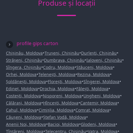
Produse și locații
profile gips carton
•
•
•
Chișinău, Moldova
Trușeni, Chișinău
Durlești, Chișinău
•
•
•
Strășeni, Chișinău
Dumbrava, Chișinău
Ialoveni, Chișinău
•
•
•
Sîngera, Chișinău
Codru, Moldova
Stăuceni, Moldova
•
•
•
Orhei, Moldova
Telenești, Moldova
Rezina, Moldova
•
•
•
Șoldănești, Moldova
Florești, Moldova
Sîngerei, Moldova
•
•
•
Edineț, Moldova
Drochia, Moldova
Fălești, Moldova
•
•
•
Costești, Moldova
Nisporeni, Moldova
Ungheni, Moldova
•
•
•
Călărași, Moldova
Hîncești, Moldova
Cantemir, Moldova
•
•
•
Cahul, Moldova
Cimișlia, Moldova
Comrat, Moldova
•
•
Căușeni, Moldova
Ștefan Vodă, Moldova
•
•
•
Anenii Noi, Moldova
Bacioi, Moldova
Glodeni, Moldova
•
•
•
Țînțăreni, Moldova
Telecentru, Chișinău
Vatra, Moldova