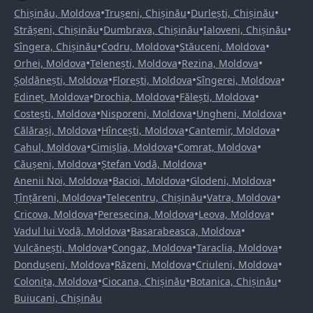
•
•
•
Chișinău, Moldova
Trușeni, Chișinău
Durlești, Chișinău
•
•
•
Strășeni, Chișinău
Dumbrava, Chișinău
Ialoveni, Chișinău
•
•
•
Sîngera, Chișinău
Codru, Moldova
Stăuceni, Moldova
•
•
•
Orhei, Moldova
Telenești, Moldova
Rezina, Moldova
•
•
•
Șoldănești, Moldova
Florești, Moldova
Sîngerei, Moldova
•
•
•
Edineț, Moldova
Drochia, Moldova
Fălești, Moldova
•
•
•
Costești, Moldova
Nisporeni, Moldova
Ungheni, Moldova
•
•
•
Călărași, Moldova
Hîncești, Moldova
Cantemir, Moldova
•
•
•
Cahul, Moldova
Cimișlia, Moldova
Comrat, Moldova
•
•
Căușeni, Moldova
Ștefan Vodă, Moldova
•
•
•
Anenii Noi, Moldova
Bacioi, Moldova
Glodeni, Moldova
•
•
•
Țînțăreni, Moldova
Telecentru, Chișinău
Vatra, Moldova
•
•
•
Cricova, Moldova
Peresecina, Moldova
Leova, Moldova
•
•
Vadul lui Vodă, Moldova
Basarabeasca, Moldova
•
•
•
Vulcănești, Moldova
Congaz, Moldova
Taraclia, Moldova
•
•
•
Dondușeni, Moldova
Răzeni, Moldova
Criuleni, Moldova
•
•
•
Colonița, Moldova
Ciocana, Chișinău
Botanica, Chișinău
Buiucani, Chișinău