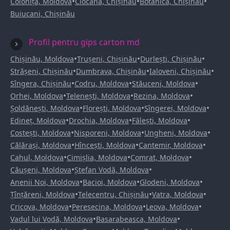
•
•
•
Colonița, Moldova
Ciocana, Chișinău
Botanica, Chișinău
Buiucani, Chișinău
Profil pentru gips carton md
•
•
•
Chișinău, Moldova
Trușeni, Chișinău
Durlești, Chișinău
•
•
•
Strășeni, Chișinău
Dumbrava, Chișinău
Ialoveni, Chișinău
•
•
•
Sîngera, Chișinău
Codru, Moldova
Stăuceni, Moldova
•
•
•
Orhei, Moldova
Telenești, Moldova
Rezina, Moldova
•
•
•
Șoldănești, Moldova
Florești, Moldova
Sîngerei, Moldova
•
•
•
Edineț, Moldova
Drochia, Moldova
Fălești, Moldova
•
•
•
Costești, Moldova
Nisporeni, Moldova
Ungheni, Moldova
•
•
•
Călărași, Moldova
Hîncești, Moldova
Cantemir, Moldova
•
•
•
Cahul, Moldova
Cimișlia, Moldova
Comrat, Moldova
•
•
Căușeni, Moldova
Ștefan Vodă, Moldova
•
•
•
Anenii Noi, Moldova
Bacioi, Moldova
Glodeni, Moldova
•
•
•
Țînțăreni, Moldova
Telecentru, Chișinău
Vatra, Moldova
•
•
•
Cricova, Moldova
Peresecina, Moldova
Leova, Moldova
•
•
Vadul lui Vodă, Moldova
Basarabeasca, Moldova