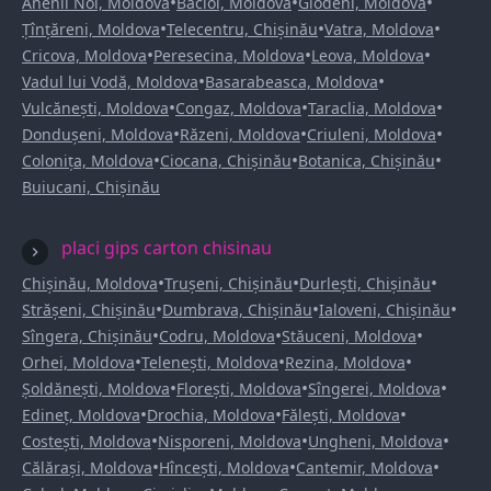
•
•
•
Anenii Noi, Moldova
Bacioi, Moldova
Glodeni, Moldova
•
•
•
Țînțăreni, Moldova
Telecentru, Chișinău
Vatra, Moldova
•
•
•
Cricova, Moldova
Peresecina, Moldova
Leova, Moldova
•
•
Vadul lui Vodă, Moldova
Basarabeasca, Moldova
•
•
•
Vulcănești, Moldova
Congaz, Moldova
Taraclia, Moldova
•
•
•
Dondușeni, Moldova
Răzeni, Moldova
Criuleni, Moldova
•
•
•
Colonița, Moldova
Ciocana, Chișinău
Botanica, Chișinău
Buiucani, Chișinău
placi gips carton chisinau
•
•
•
Chișinău, Moldova
Trușeni, Chișinău
Durlești, Chișinău
•
•
•
Strășeni, Chișinău
Dumbrava, Chișinău
Ialoveni, Chișinău
•
•
•
Sîngera, Chișinău
Codru, Moldova
Stăuceni, Moldova
•
•
•
Orhei, Moldova
Telenești, Moldova
Rezina, Moldova
•
•
•
Șoldănești, Moldova
Florești, Moldova
Sîngerei, Moldova
•
•
•
Edineț, Moldova
Drochia, Moldova
Fălești, Moldova
•
•
•
Costești, Moldova
Nisporeni, Moldova
Ungheni, Moldova
•
•
•
Călărași, Moldova
Hîncești, Moldova
Cantemir, Moldova