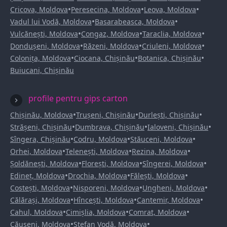
•
•
•
Cricova, Moldova
Peresecina, Moldova
Leova, Moldova
•
•
Vadul lui Vodă, Moldova
Basarabeasca, Moldova
•
•
•
Vulcănești, Moldova
Congaz, Moldova
Taraclia, Moldova
•
•
•
Dondușeni, Moldova
Răzeni, Moldova
Criuleni, Moldova
•
•
•
Colonița, Moldova
Ciocana, Chișinău
Botanica, Chișinău
Buiucani, Chișinău
profile pentru gips carton
•
•
•
Chișinău, Moldova
Trușeni, Chișinău
Durlești, Chișinău
•
•
•
Strășeni, Chișinău
Dumbrava, Chișinău
Ialoveni, Chișinău
•
•
•
Sîngera, Chișinău
Codru, Moldova
Stăuceni, Moldova
•
•
•
Orhei, Moldova
Telenești, Moldova
Rezina, Moldova
•
•
•
Șoldănești, Moldova
Florești, Moldova
Sîngerei, Moldova
•
•
•
Edineț, Moldova
Drochia, Moldova
Fălești, Moldova
•
•
•
Costești, Moldova
Nisporeni, Moldova
Ungheni, Moldova
•
•
•
Călărași, Moldova
Hîncești, Moldova
Cantemir, Moldova
•
•
•
Cahul, Moldova
Cimișlia, Moldova
Comrat, Moldova
•
•
Căușeni, Moldova
Ștefan Vodă, Moldova