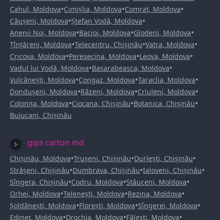
•
•
•
Cahul, Moldova
Cimișlia, Moldova
Comrat, Moldova
•
•
Căușeni, Moldova
Ștefan Vodă, Moldova
•
•
•
Anenii Noi, Moldova
Bacioi, Moldova
Glodeni, Moldova
•
•
•
Țînțăreni, Moldova
Telecentru, Chișinău
Vatra, Moldova
•
•
•
Cricova, Moldova
Peresecina, Moldova
Leova, Moldova
•
•
Vadul lui Vodă, Moldova
Basarabeasca, Moldova
•
•
•
Vulcănești, Moldova
Congaz, Moldova
Taraclia, Moldova
•
•
•
Dondușeni, Moldova
Răzeni, Moldova
Criuleni, Moldova
•
•
•
Colonița, Moldova
Ciocana, Chișinău
Botanica, Chișinău
Buiucani, Chișinău
gips carton md
•
•
•
Chișinău, Moldova
Trușeni, Chișinău
Durlești, Chișinău
•
•
•
Strășeni, Chișinău
Dumbrava, Chișinău
Ialoveni, Chișinău
•
•
•
Sîngera, Chișinău
Codru, Moldova
Stăuceni, Moldova
•
•
•
Orhei, Moldova
Telenești, Moldova
Rezina, Moldova
•
•
•
Șoldănești, Moldova
Florești, Moldova
Sîngerei, Moldova
•
•
•
Edineț, Moldova
Drochia, Moldova
Fălești, Moldova