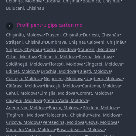
•
•
•
Colonița, Moldova
Ciocana, Chișinău
Botanica, Chișinău
Buiucani, Chișinău
Profil pentru gips carton md
•
•
•
Chișinău, Moldova
Trușeni, Chișinău
Durlești, Chișinău
•
•
•
Strășeni, Chișinău
Dumbrava, Chișinău
Ialoveni, Chișinău
•
•
•
Sîngera, Chișinău
Codru, Moldova
Stăuceni, Moldova
•
•
•
Orhei, Moldova
Telenești, Moldova
Rezina, Moldova
•
•
•
Șoldănești, Moldova
Florești, Moldova
Sîngerei, Moldova
•
•
•
Edineț, Moldova
Drochia, Moldova
Fălești, Moldova
•
•
•
Costești, Moldova
Nisporeni, Moldova
Ungheni, Moldova
•
•
•
Călărași, Moldova
Hîncești, Moldova
Cantemir, Moldova
•
•
•
Cahul, Moldova
Cimișlia, Moldova
Comrat, Moldova
•
•
Căușeni, Moldova
Ștefan Vodă, Moldova
•
•
•
Anenii Noi, Moldova
Bacioi, Moldova
Glodeni, Moldova
•
•
•
Țînțăreni, Moldova
Telecentru, Chișinău
Vatra, Moldova
•
•
•
Cricova, Moldova
Peresecina, Moldova
Leova, Moldova
•
•
Vadul lui Vodă, Moldova
Basarabeasca, Moldova