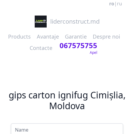
ro
|
ru
liderconstruct.md
Products
Avantaje
Garantie
Despre noi
067575755
Contacte
Apel
gips carton ignifug Cimișlia,
Moldova