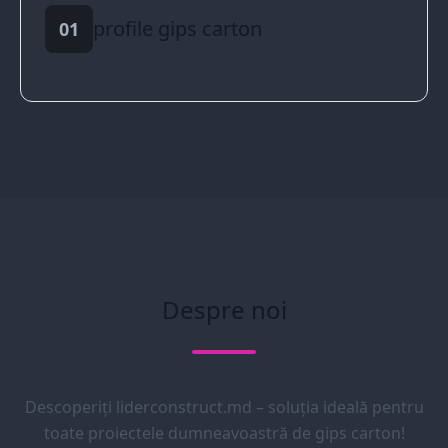
profile gips carton
01
Despre noi
Descoperiți liderconstruct.md – soluția ideală pentru
toate proiectele dumneavoastră de gips carton!