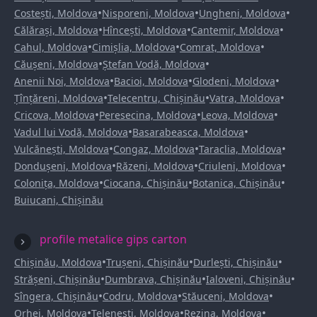
•
•
•
Costești, Moldova
Nisporeni, Moldova
Ungheni, Moldova
•
•
•
Călărași, Moldova
Hîncești, Moldova
Cantemir, Moldova
•
•
•
Cahul, Moldova
Cimișlia, Moldova
Comrat, Moldova
•
•
Căușeni, Moldova
Ștefan Vodă, Moldova
•
•
•
Anenii Noi, Moldova
Bacioi, Moldova
Glodeni, Moldova
•
•
•
Țînțăreni, Moldova
Telecentru, Chișinău
Vatra, Moldova
•
•
•
Cricova, Moldova
Peresecina, Moldova
Leova, Moldova
•
•
Vadul lui Vodă, Moldova
Basarabeasca, Moldova
•
•
•
Vulcănești, Moldova
Congaz, Moldova
Taraclia, Moldova
•
•
•
Dondușeni, Moldova
Răzeni, Moldova
Criuleni, Moldova
•
•
•
Colonița, Moldova
Ciocana, Chișinău
Botanica, Chișinău
Buiucani, Chișinău
profile metalice gips carton
•
•
•
Chișinău, Moldova
Trușeni, Chișinău
Durlești, Chișinău
•
•
•
Strășeni, Chișinău
Dumbrava, Chișinău
Ialoveni, Chișinău
•
•
•
Sîngera, Chișinău
Codru, Moldova
Stăuceni, Moldova
•
•
•
Orhei, Moldova
Telenești, Moldova
Rezina, Moldova