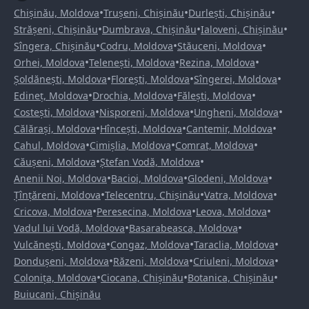
•
•
•
Chișinău, Moldova
Trușeni, Chișinău
Durlești, Chișinău
•
•
•
Strășeni, Chișinău
Dumbrava, Chișinău
Ialoveni, Chișinău
•
•
•
Sîngera, Chișinău
Codru, Moldova
Stăuceni, Moldova
•
•
•
Orhei, Moldova
Telenești, Moldova
Rezina, Moldova
•
•
•
Șoldănești, Moldova
Florești, Moldova
Sîngerei, Moldova
•
•
•
Edineț, Moldova
Drochia, Moldova
Fălești, Moldova
•
•
•
Costești, Moldova
Nisporeni, Moldova
Ungheni, Moldova
•
•
•
Călărași, Moldova
Hîncești, Moldova
Cantemir, Moldova
•
•
•
Cahul, Moldova
Cimișlia, Moldova
Comrat, Moldova
•
•
Căușeni, Moldova
Ștefan Vodă, Moldova
•
•
•
Anenii Noi, Moldova
Bacioi, Moldova
Glodeni, Moldova
•
•
•
Țînțăreni, Moldova
Telecentru, Chișinău
Vatra, Moldova
•
•
•
Cricova, Moldova
Peresecina, Moldova
Leova, Moldova
•
•
Vadul lui Vodă, Moldova
Basarabeasca, Moldova
•
•
•
Vulcănești, Moldova
Congaz, Moldova
Taraclia, Moldova
•
•
•
Dondușeni, Moldova
Răzeni, Moldova
Criuleni, Moldova
•
•
•
Colonița, Moldova
Ciocana, Chișinău
Botanica, Chișinău
Buiucani, Chișinău