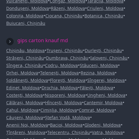
•
•
•
Vulcănești, Moldova
Congaz, Moldova
Taraclia, Moldova
•
•
•
Dondușeni, Moldova
Răzeni, Moldova
Criuleni, Moldova
•
•
•
Colonița, Moldova
Ciocana, Chișinău
Botanica, Chișinău
Buiucani, Chișinău
gips carton knauf md
•
•
•
Chișinău, Moldova
Trușeni, Chișinău
Durlești, Chișinău
•
•
•
Strășeni, Chișinău
Dumbrava, Chișinău
Ialoveni, Chișinău
•
•
•
Sîngera, Chișinău
Codru, Moldova
Stăuceni, Moldova
•
•
•
Orhei, Moldova
Telenești, Moldova
Rezina, Moldova
•
•
•
Șoldănești, Moldova
Florești, Moldova
Sîngerei, Moldova
•
•
•
Edineț, Moldova
Drochia, Moldova
Fălești, Moldova
•
•
•
Costești, Moldova
Nisporeni, Moldova
Ungheni, Moldova
•
•
•
Călărași, Moldova
Hîncești, Moldova
Cantemir, Moldova
•
•
•
Cahul, Moldova
Cimișlia, Moldova
Comrat, Moldova
•
•
Căușeni, Moldova
Ștefan Vodă, Moldova
•
•
•
Anenii Noi, Moldova
Bacioi, Moldova
Glodeni, Moldova
•
•
•
Țînțăreni, Moldova
Telecentru, Chișinău
Vatra, Moldova