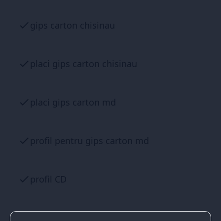
gips carton chisinau
placi gips carton chisinau
placi gips carton md
profil pentru gips carton md
profil CD