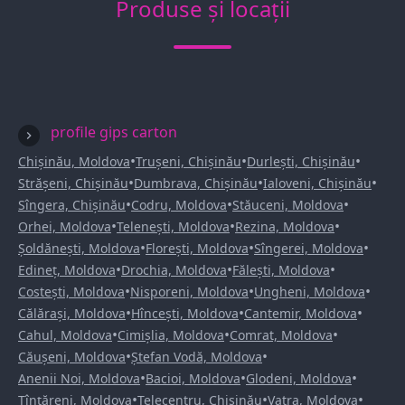
Produse și locații
profile gips carton
•
•
•
Chișinău, Moldova
Trușeni, Chișinău
Durlești, Chișinău
•
•
•
Strășeni, Chișinău
Dumbrava, Chișinău
Ialoveni, Chișinău
•
•
•
Sîngera, Chișinău
Codru, Moldova
Stăuceni, Moldova
•
•
•
Orhei, Moldova
Telenești, Moldova
Rezina, Moldova
•
•
•
Șoldănești, Moldova
Florești, Moldova
Sîngerei, Moldova
•
•
•
Edineț, Moldova
Drochia, Moldova
Fălești, Moldova
•
•
•
Costești, Moldova
Nisporeni, Moldova
Ungheni, Moldova
•
•
•
Călărași, Moldova
Hîncești, Moldova
Cantemir, Moldova
•
•
•
Cahul, Moldova
Cimișlia, Moldova
Comrat, Moldova
•
•
Căușeni, Moldova
Ștefan Vodă, Moldova
•
•
•
Anenii Noi, Moldova
Bacioi, Moldova
Glodeni, Moldova
•
•
•
Țînțăreni, Moldova
Telecentru, Chișinău
Vatra, Moldova