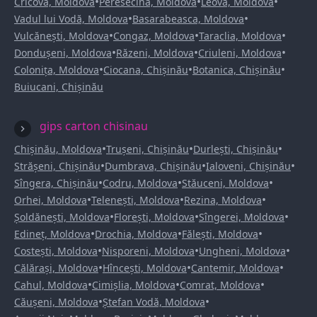
•
•
•
Cricova, Moldova
Peresecina, Moldova
Leova, Moldova
•
•
Vadul lui Vodă, Moldova
Basarabeasca, Moldova
•
•
•
Vulcănești, Moldova
Congaz, Moldova
Taraclia, Moldova
•
•
•
Dondușeni, Moldova
Răzeni, Moldova
Criuleni, Moldova
•
•
•
Colonița, Moldova
Ciocana, Chișinău
Botanica, Chișinău
Buiucani, Chișinău
gips carton chisinau
•
•
•
Chișinău, Moldova
Trușeni, Chișinău
Durlești, Chișinău
•
•
•
Strășeni, Chișinău
Dumbrava, Chișinău
Ialoveni, Chișinău
•
•
•
Sîngera, Chișinău
Codru, Moldova
Stăuceni, Moldova
•
•
•
Orhei, Moldova
Telenești, Moldova
Rezina, Moldova
•
•
•
Șoldănești, Moldova
Florești, Moldova
Sîngerei, Moldova
•
•
•
Edineț, Moldova
Drochia, Moldova
Fălești, Moldova
•
•
•
Costești, Moldova
Nisporeni, Moldova
Ungheni, Moldova
•
•
•
Călărași, Moldova
Hîncești, Moldova
Cantemir, Moldova
•
•
•
Cahul, Moldova
Cimișlia, Moldova
Comrat, Moldova
•
•
Căușeni, Moldova
Ștefan Vodă, Moldova