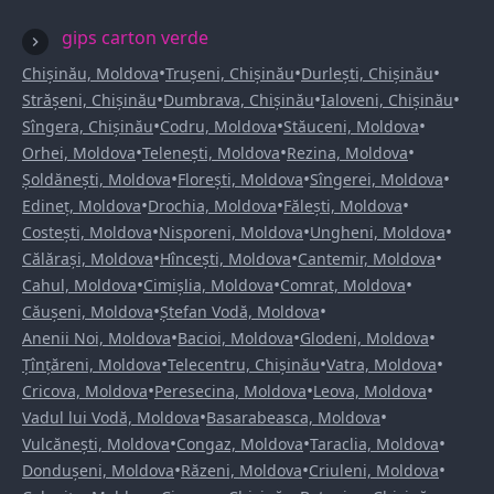
gips carton verde
•
•
•
Chișinău, Moldova
Trușeni, Chișinău
Durlești, Chișinău
•
•
•
Strășeni, Chișinău
Dumbrava, Chișinău
Ialoveni, Chișinău
•
•
•
Sîngera, Chișinău
Codru, Moldova
Stăuceni, Moldova
•
•
•
Orhei, Moldova
Telenești, Moldova
Rezina, Moldova
•
•
•
Șoldănești, Moldova
Florești, Moldova
Sîngerei, Moldova
•
•
•
Edineț, Moldova
Drochia, Moldova
Fălești, Moldova
•
•
•
Costești, Moldova
Nisporeni, Moldova
Ungheni, Moldova
•
•
•
Călărași, Moldova
Hîncești, Moldova
Cantemir, Moldova
•
•
•
Cahul, Moldova
Cimișlia, Moldova
Comrat, Moldova
•
•
Căușeni, Moldova
Ștefan Vodă, Moldova
•
•
•
Anenii Noi, Moldova
Bacioi, Moldova
Glodeni, Moldova
•
•
•
Țînțăreni, Moldova
Telecentru, Chișinău
Vatra, Moldova
•
•
•
Cricova, Moldova
Peresecina, Moldova
Leova, Moldova
•
•
Vadul lui Vodă, Moldova
Basarabeasca, Moldova
•
•
•
Vulcănești, Moldova
Congaz, Moldova
Taraclia, Moldova
•
•
•
Dondușeni, Moldova
Răzeni, Moldova
Criuleni, Moldova