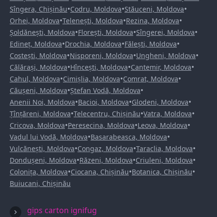
•
•
•
Sîngera, Chișinău
Codru, Moldova
Stăuceni, Moldova
•
•
•
Orhei, Moldova
Telenești, Moldova
Rezina, Moldova
•
•
•
Șoldănești, Moldova
Florești, Moldova
Sîngerei, Moldova
•
•
•
Edineț, Moldova
Drochia, Moldova
Fălești, Moldova
•
•
•
Costești, Moldova
Nisporeni, Moldova
Ungheni, Moldova
•
•
•
Călărași, Moldova
Hîncești, Moldova
Cantemir, Moldova
•
•
•
Cahul, Moldova
Cimișlia, Moldova
Comrat, Moldova
•
•
Căușeni, Moldova
Ștefan Vodă, Moldova
•
•
•
Anenii Noi, Moldova
Bacioi, Moldova
Glodeni, Moldova
•
•
•
Țînțăreni, Moldova
Telecentru, Chișinău
Vatra, Moldova
•
•
•
Cricova, Moldova
Peresecina, Moldova
Leova, Moldova
•
•
Vadul lui Vodă, Moldova
Basarabeasca, Moldova
•
•
•
Vulcănești, Moldova
Congaz, Moldova
Taraclia, Moldova
•
•
•
Dondușeni, Moldova
Răzeni, Moldova
Criuleni, Moldova
•
•
•
Colonița, Moldova
Ciocana, Chișinău
Botanica, Chișinău
Buiucani, Chișinău
gips carton ignifug