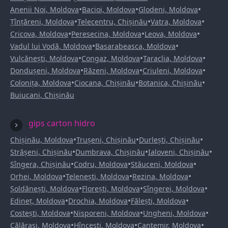
•
•
•
Anenii Noi, Moldova
Bacioi, Moldova
Glodeni, Moldova
•
•
•
Țînțăreni, Moldova
Telecentru, Chișinău
Vatra, Moldova
•
•
•
Cricova, Moldova
Peresecina, Moldova
Leova, Moldova
•
•
Vadul lui Vodă, Moldova
Basarabeasca, Moldova
•
•
•
Vulcănești, Moldova
Congaz, Moldova
Taraclia, Moldova
•
•
•
Dondușeni, Moldova
Răzeni, Moldova
Criuleni, Moldova
•
•
•
Colonița, Moldova
Ciocana, Chișinău
Botanica, Chișinău
Buiucani, Chișinău
gips carton hidro
•
•
•
Chișinău, Moldova
Trușeni, Chișinău
Durlești, Chișinău
•
•
•
Strășeni, Chișinău
Dumbrava, Chișinău
Ialoveni, Chișinău
•
•
•
Sîngera, Chișinău
Codru, Moldova
Stăuceni, Moldova
•
•
•
Orhei, Moldova
Telenești, Moldova
Rezina, Moldova
•
•
•
Șoldănești, Moldova
Florești, Moldova
Sîngerei, Moldova
•
•
•
Edineț, Moldova
Drochia, Moldova
Fălești, Moldova
•
•
•
Costești, Moldova
Nisporeni, Moldova
Ungheni, Moldova
•
•
•
Călărași, Moldova
Hîncești, Moldova
Cantemir, Moldova