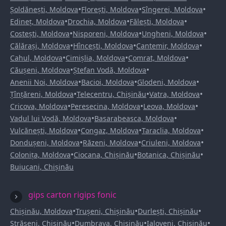
•
•
•
Șoldănești, Moldova
Florești, Moldova
Sîngerei, Moldova
•
•
•
Edineț, Moldova
Drochia, Moldova
Fălești, Moldova
•
•
•
Costești, Moldova
Nisporeni, Moldova
Ungheni, Moldova
•
•
•
Călărași, Moldova
Hîncești, Moldova
Cantemir, Moldova
•
•
•
Cahul, Moldova
Cimișlia, Moldova
Comrat, Moldova
•
•
Căușeni, Moldova
Ștefan Vodă, Moldova
•
•
•
Anenii Noi, Moldova
Bacioi, Moldova
Glodeni, Moldova
•
•
•
Țînțăreni, Moldova
Telecentru, Chișinău
Vatra, Moldova
•
•
•
Cricova, Moldova
Peresecina, Moldova
Leova, Moldova
•
•
Vadul lui Vodă, Moldova
Basarabeasca, Moldova
•
•
•
Vulcănești, Moldova
Congaz, Moldova
Taraclia, Moldova
•
•
•
Dondușeni, Moldova
Răzeni, Moldova
Criuleni, Moldova
•
•
•
Colonița, Moldova
Ciocana, Chișinău
Botanica, Chișinău
Buiucani, Chișinău
gips carton rigips fonic
•
•
•
Chișinău, Moldova
Trușeni, Chișinău
Durlești, Chișinău
•
•
•
Strășeni, Chișinău
Dumbrava, Chișinău
Ialoveni, Chișinău