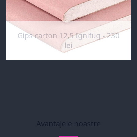
Gips carton 12,5 Ignifug - 230
lei
Avantajele noastre