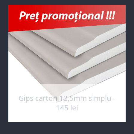
Gips carton 12,5mm simplu -
145 lei