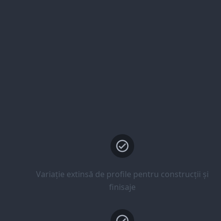
Variație extinsă de profile pentru construcții și
finisaje