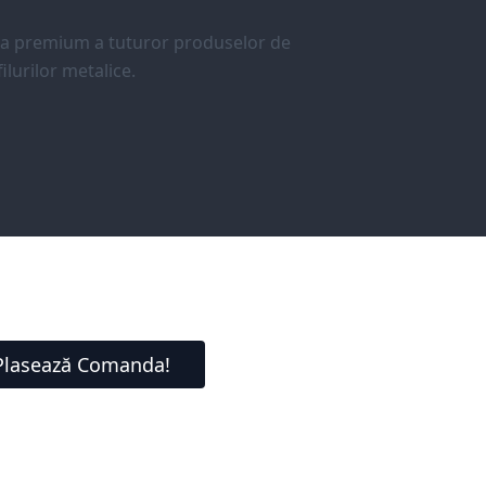
ea premium a tuturor produselor de
ilurilor metalice.
Plasează Comanda!