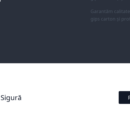
Garantăm calitat
gips carton și prof
 Sigură