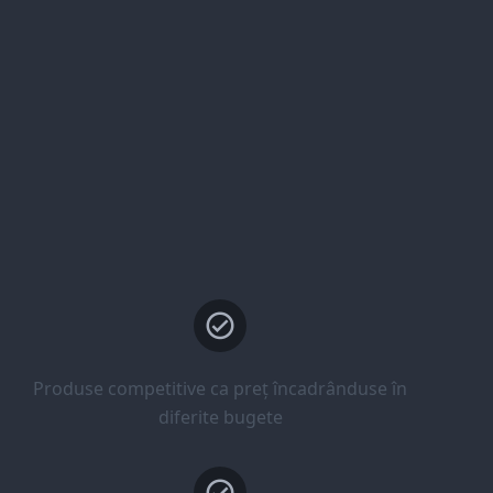
Produse competitive ca preț încadrânduse în
diferite bugete