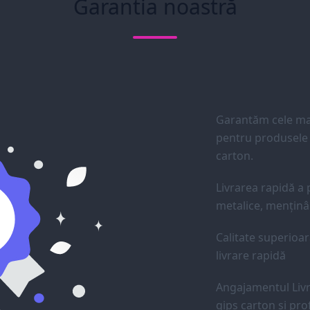
Garantia noastră
Garantăm cele mai
pentru produsele d
carton.
Livrarea rapidă a p
metalice, menținân
Calitate superioar
livrare rapidă
Angajamentul Livr
gips carton și prof