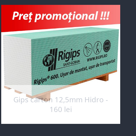
Gips carton 12,5mm Hidro -
160 lei