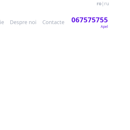
ro
|
ru
067575755
ie
Despre noi
Contacte
Apel