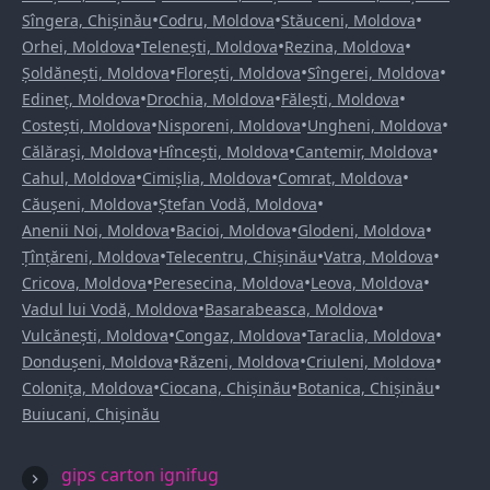
•
•
•
Sîngera, Chișinău
Codru, Moldova
Stăuceni, Moldova
•
•
•
Orhei, Moldova
Telenești, Moldova
Rezina, Moldova
•
•
•
Șoldănești, Moldova
Florești, Moldova
Sîngerei, Moldova
•
•
•
Edineț, Moldova
Drochia, Moldova
Fălești, Moldova
•
•
•
Costești, Moldova
Nisporeni, Moldova
Ungheni, Moldova
•
•
•
Călărași, Moldova
Hîncești, Moldova
Cantemir, Moldova
•
•
•
Cahul, Moldova
Cimișlia, Moldova
Comrat, Moldova
•
•
Căușeni, Moldova
Ștefan Vodă, Moldova
•
•
•
Anenii Noi, Moldova
Bacioi, Moldova
Glodeni, Moldova
•
•
•
Țînțăreni, Moldova
Telecentru, Chișinău
Vatra, Moldova
•
•
•
Cricova, Moldova
Peresecina, Moldova
Leova, Moldova
•
•
Vadul lui Vodă, Moldova
Basarabeasca, Moldova
•
•
•
Vulcănești, Moldova
Congaz, Moldova
Taraclia, Moldova
•
•
•
Dondușeni, Moldova
Răzeni, Moldova
Criuleni, Moldova
•
•
•
Colonița, Moldova
Ciocana, Chișinău
Botanica, Chișinău
Buiucani, Chișinău
gips carton ignifug