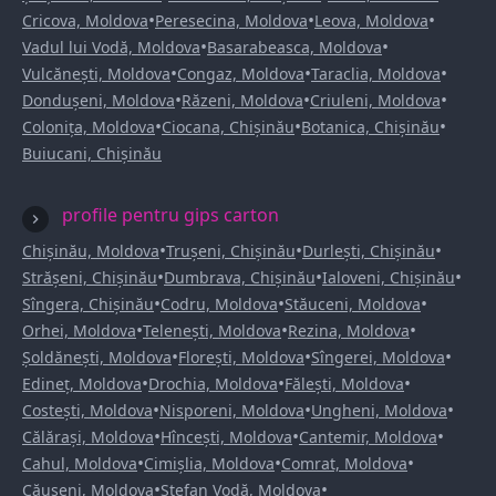
•
•
•
Cricova, Moldova
Peresecina, Moldova
Leova, Moldova
•
•
Vadul lui Vodă, Moldova
Basarabeasca, Moldova
•
•
•
Vulcănești, Moldova
Congaz, Moldova
Taraclia, Moldova
•
•
•
Dondușeni, Moldova
Răzeni, Moldova
Criuleni, Moldova
•
•
•
Colonița, Moldova
Ciocana, Chișinău
Botanica, Chișinău
Buiucani, Chișinău
profile pentru gips carton
•
•
•
Chișinău, Moldova
Trușeni, Chișinău
Durlești, Chișinău
•
•
•
Strășeni, Chișinău
Dumbrava, Chișinău
Ialoveni, Chișinău
•
•
•
Sîngera, Chișinău
Codru, Moldova
Stăuceni, Moldova
•
•
•
Orhei, Moldova
Telenești, Moldova
Rezina, Moldova
•
•
•
Șoldănești, Moldova
Florești, Moldova
Sîngerei, Moldova
•
•
•
Edineț, Moldova
Drochia, Moldova
Fălești, Moldova
•
•
•
Costești, Moldova
Nisporeni, Moldova
Ungheni, Moldova
•
•
•
Călărași, Moldova
Hîncești, Moldova
Cantemir, Moldova
•
•
•
Cahul, Moldova
Cimișlia, Moldova
Comrat, Moldova
•
•
Căușeni, Moldova
Ștefan Vodă, Moldova