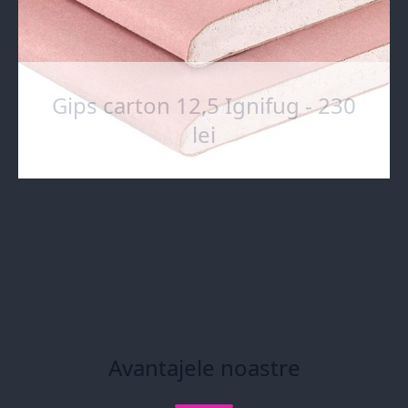
Gips carton 12,5 Ignifug - 230
lei
Avantajele noastre