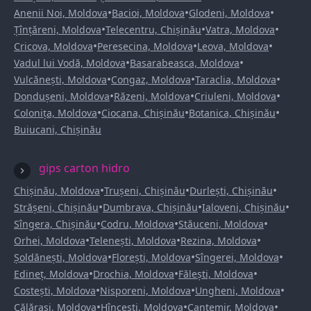
•
•
•
Anenii Noi, Moldova
Bacioi, Moldova
Glodeni, Moldova
•
•
•
Țînțăreni, Moldova
Telecentru, Chișinău
Vatra, Moldova
•
•
•
Cricova, Moldova
Peresecina, Moldova
Leova, Moldova
•
•
Vadul lui Vodă, Moldova
Basarabeasca, Moldova
•
•
•
Vulcănești, Moldova
Congaz, Moldova
Taraclia, Moldova
•
•
•
Dondușeni, Moldova
Răzeni, Moldova
Criuleni, Moldova
•
•
•
Colonița, Moldova
Ciocana, Chișinău
Botanica, Chișinău
Buiucani, Chișinău
gips carton hidro
•
•
•
Chișinău, Moldova
Trușeni, Chișinău
Durlești, Chișinău
•
•
•
Strășeni, Chișinău
Dumbrava, Chișinău
Ialoveni, Chișinău
•
•
•
Sîngera, Chișinău
Codru, Moldova
Stăuceni, Moldova
•
•
•
Orhei, Moldova
Telenești, Moldova
Rezina, Moldova
•
•
•
Șoldănești, Moldova
Florești, Moldova
Sîngerei, Moldova
•
•
•
Edineț, Moldova
Drochia, Moldova
Fălești, Moldova
•
•
•
Costești, Moldova
Nisporeni, Moldova
Ungheni, Moldova
•
•
•
Călărași, Moldova
Hîncești, Moldova
Cantemir, Moldova