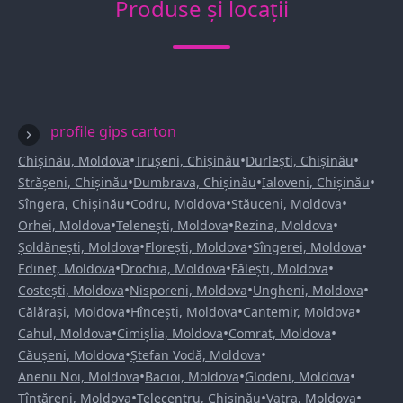
Produse și locații
profile gips carton
•
•
•
Chișinău, Moldova
Trușeni, Chișinău
Durlești, Chișinău
•
•
•
Strășeni, Chișinău
Dumbrava, Chișinău
Ialoveni, Chișinău
•
•
•
Sîngera, Chișinău
Codru, Moldova
Stăuceni, Moldova
•
•
•
Orhei, Moldova
Telenești, Moldova
Rezina, Moldova
•
•
•
Șoldănești, Moldova
Florești, Moldova
Sîngerei, Moldova
•
•
•
Edineț, Moldova
Drochia, Moldova
Fălești, Moldova
•
•
•
Costești, Moldova
Nisporeni, Moldova
Ungheni, Moldova
•
•
•
Călărași, Moldova
Hîncești, Moldova
Cantemir, Moldova
•
•
•
Cahul, Moldova
Cimișlia, Moldova
Comrat, Moldova
•
•
Căușeni, Moldova
Ștefan Vodă, Moldova
•
•
•
Anenii Noi, Moldova
Bacioi, Moldova
Glodeni, Moldova
•
•
•
Țînțăreni, Moldova
Telecentru, Chișinău
Vatra, Moldova