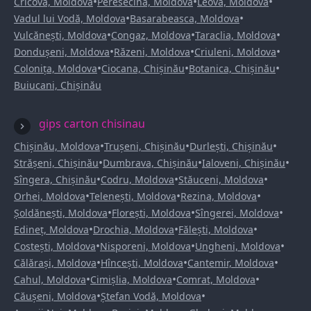
•
•
•
Cricova, Moldova
Peresecina, Moldova
Leova, Moldova
•
•
Vadul lui Vodă, Moldova
Basarabeasca, Moldova
•
•
•
Vulcănești, Moldova
Congaz, Moldova
Taraclia, Moldova
•
•
•
Dondușeni, Moldova
Răzeni, Moldova
Criuleni, Moldova
•
•
•
Colonița, Moldova
Ciocana, Chișinău
Botanica, Chișinău
Buiucani, Chișinău
gips carton chisinau
•
•
•
Chișinău, Moldova
Trușeni, Chișinău
Durlești, Chișinău
•
•
•
Strășeni, Chișinău
Dumbrava, Chișinău
Ialoveni, Chișinău
•
•
•
Sîngera, Chișinău
Codru, Moldova
Stăuceni, Moldova
•
•
•
Orhei, Moldova
Telenești, Moldova
Rezina, Moldova
•
•
•
Șoldănești, Moldova
Florești, Moldova
Sîngerei, Moldova
•
•
•
Edineț, Moldova
Drochia, Moldova
Fălești, Moldova
•
•
•
Costești, Moldova
Nisporeni, Moldova
Ungheni, Moldova
•
•
•
Călărași, Moldova
Hîncești, Moldova
Cantemir, Moldova
•
•
•
Cahul, Moldova
Cimișlia, Moldova
Comrat, Moldova
•
•
Căușeni, Moldova
Ștefan Vodă, Moldova