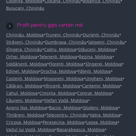
•
•
•
Colonița, Moldova
Ciocana, Chișinău
Botanica, Chișinău
Buiucani, Chișinău
Profil pentru gips carton md
•
•
•
Chișinău, Moldova
Trușeni, Chișinău
Durlești, Chișinău
•
•
•
Strășeni, Chișinău
Dumbrava, Chișinău
Ialoveni, Chișinău
•
•
•
Sîngera, Chișinău
Codru, Moldova
Stăuceni, Moldova
•
•
•
Orhei, Moldova
Telenești, Moldova
Rezina, Moldova
•
•
•
Șoldănești, Moldova
Florești, Moldova
Sîngerei, Moldova
•
•
•
Edineț, Moldova
Drochia, Moldova
Fălești, Moldova
•
•
•
Costești, Moldova
Nisporeni, Moldova
Ungheni, Moldova
•
•
•
Călărași, Moldova
Hîncești, Moldova
Cantemir, Moldova
•
•
•
Cahul, Moldova
Cimișlia, Moldova
Comrat, Moldova
•
•
Căușeni, Moldova
Ștefan Vodă, Moldova
•
•
•
Anenii Noi, Moldova
Bacioi, Moldova
Glodeni, Moldova
•
•
•
Țînțăreni, Moldova
Telecentru, Chișinău
Vatra, Moldova
•
•
•
Cricova, Moldova
Peresecina, Moldova
Leova, Moldova
•
•
Vadul lui Vodă, Moldova
Basarabeasca, Moldova