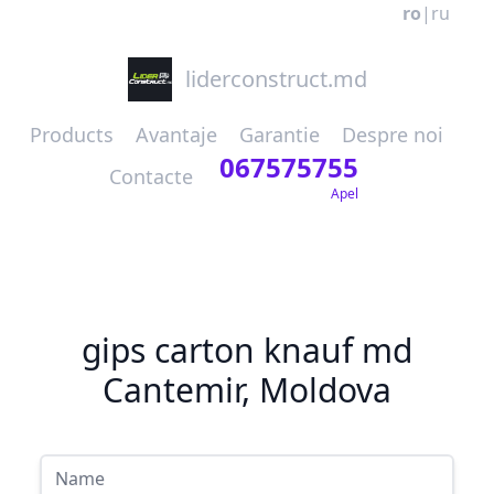
ro
|
ru
liderconstruct.md
Products
Avantaje
Garantie
Despre noi
067575755
Contacte
Apel
gips carton knauf md
Cantemir, Moldova