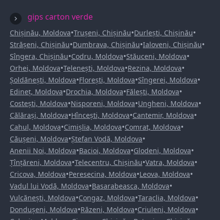
gips carton verde
•
•
•
Chișinău, Moldova
Trușeni, Chișinău
Durlești, Chișinău
•
•
•
Strășeni, Chișinău
Dumbrava, Chișinău
Ialoveni, Chișinău
•
•
•
Sîngera, Chișinău
Codru, Moldova
Stăuceni, Moldova
•
•
•
Orhei, Moldova
Telenești, Moldova
Rezina, Moldova
•
•
•
Șoldănești, Moldova
Florești, Moldova
Sîngerei, Moldova
•
•
•
Edineț, Moldova
Drochia, Moldova
Fălești, Moldova
•
•
•
Costești, Moldova
Nisporeni, Moldova
Ungheni, Moldova
•
•
•
Călărași, Moldova
Hîncești, Moldova
Cantemir, Moldova
•
•
•
Cahul, Moldova
Cimișlia, Moldova
Comrat, Moldova
•
•
Căușeni, Moldova
Ștefan Vodă, Moldova
•
•
•
Anenii Noi, Moldova
Bacioi, Moldova
Glodeni, Moldova
•
•
•
Țînțăreni, Moldova
Telecentru, Chișinău
Vatra, Moldova
•
•
•
Cricova, Moldova
Peresecina, Moldova
Leova, Moldova
•
•
Vadul lui Vodă, Moldova
Basarabeasca, Moldova
•
•
•
Vulcănești, Moldova
Congaz, Moldova
Taraclia, Moldova
•
•
•
Dondușeni, Moldova
Răzeni, Moldova
Criuleni, Moldova