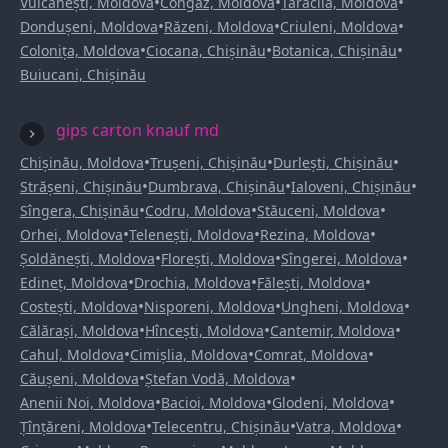
•
•
•
Vulcănești, Moldova
Congaz, Moldova
Taraclia, Moldova
•
•
•
Dondușeni, Moldova
Răzeni, Moldova
Criuleni, Moldova
•
•
•
Colonița, Moldova
Ciocana, Chișinău
Botanica, Chișinău
Buiucani, Chișinău
gips carton knauf md
•
•
•
Chișinău, Moldova
Trușeni, Chișinău
Durlești, Chișinău
•
•
•
Strășeni, Chișinău
Dumbrava, Chișinău
Ialoveni, Chișinău
•
•
•
Sîngera, Chișinău
Codru, Moldova
Stăuceni, Moldova
•
•
•
Orhei, Moldova
Telenești, Moldova
Rezina, Moldova
•
•
•
Șoldănești, Moldova
Florești, Moldova
Sîngerei, Moldova
•
•
•
Edineț, Moldova
Drochia, Moldova
Fălești, Moldova
•
•
•
Costești, Moldova
Nisporeni, Moldova
Ungheni, Moldova
•
•
•
Călărași, Moldova
Hîncești, Moldova
Cantemir, Moldova
•
•
•
Cahul, Moldova
Cimișlia, Moldova
Comrat, Moldova
•
•
Căușeni, Moldova
Ștefan Vodă, Moldova
•
•
•
Anenii Noi, Moldova
Bacioi, Moldova
Glodeni, Moldova
•
•
•
Țînțăreni, Moldova
Telecentru, Chișinău
Vatra, Moldova