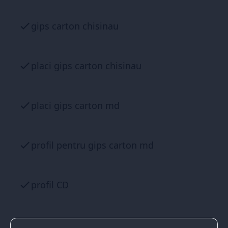
gips carton chisinau
placi gips carton chisinau
placi gips carton md
profil pentru gips carton md
profil CD