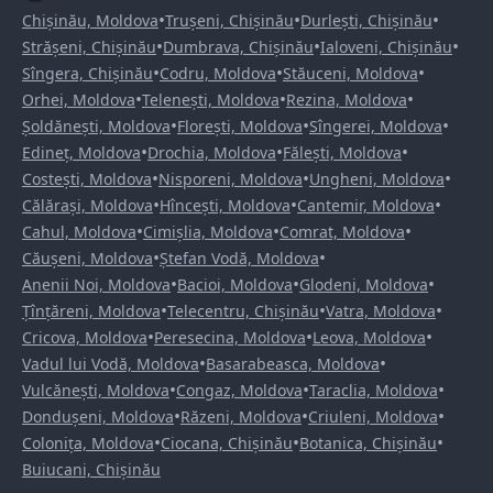
•
•
•
Chișinău, Moldova
Trușeni, Chișinău
Durlești, Chișinău
•
•
•
Strășeni, Chișinău
Dumbrava, Chișinău
Ialoveni, Chișinău
•
•
•
Sîngera, Chișinău
Codru, Moldova
Stăuceni, Moldova
•
•
•
Orhei, Moldova
Telenești, Moldova
Rezina, Moldova
•
•
•
Șoldănești, Moldova
Florești, Moldova
Sîngerei, Moldova
•
•
•
Edineț, Moldova
Drochia, Moldova
Fălești, Moldova
•
•
•
Costești, Moldova
Nisporeni, Moldova
Ungheni, Moldova
•
•
•
Călărași, Moldova
Hîncești, Moldova
Cantemir, Moldova
•
•
•
Cahul, Moldova
Cimișlia, Moldova
Comrat, Moldova
•
•
Căușeni, Moldova
Ștefan Vodă, Moldova
•
•
•
Anenii Noi, Moldova
Bacioi, Moldova
Glodeni, Moldova
•
•
•
Țînțăreni, Moldova
Telecentru, Chișinău
Vatra, Moldova
•
•
•
Cricova, Moldova
Peresecina, Moldova
Leova, Moldova
•
•
Vadul lui Vodă, Moldova
Basarabeasca, Moldova
•
•
•
Vulcănești, Moldova
Congaz, Moldova
Taraclia, Moldova
•
•
•
Dondușeni, Moldova
Răzeni, Moldova
Criuleni, Moldova
•
•
•
Colonița, Moldova
Ciocana, Chișinău
Botanica, Chișinău
Buiucani, Chișinău