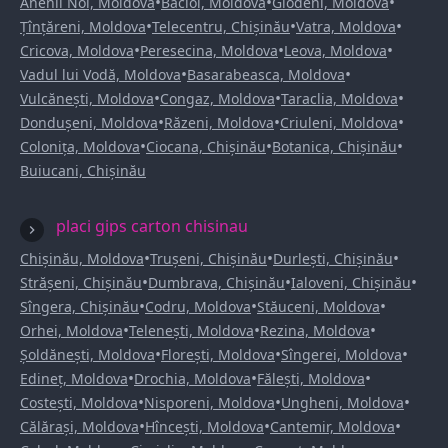
•
•
•
Anenii Noi, Moldova
Bacioi, Moldova
Glodeni, Moldova
•
•
•
Țînțăreni, Moldova
Telecentru, Chișinău
Vatra, Moldova
•
•
•
Cricova, Moldova
Peresecina, Moldova
Leova, Moldova
•
•
Vadul lui Vodă, Moldova
Basarabeasca, Moldova
•
•
•
Vulcănești, Moldova
Congaz, Moldova
Taraclia, Moldova
•
•
•
Dondușeni, Moldova
Răzeni, Moldova
Criuleni, Moldova
•
•
•
Colonița, Moldova
Ciocana, Chișinău
Botanica, Chișinău
Buiucani, Chișinău
placi gips carton chisinau
•
•
•
Chișinău, Moldova
Trușeni, Chișinău
Durlești, Chișinău
•
•
•
Strășeni, Chișinău
Dumbrava, Chișinău
Ialoveni, Chișinău
•
•
•
Sîngera, Chișinău
Codru, Moldova
Stăuceni, Moldova
•
•
•
Orhei, Moldova
Telenești, Moldova
Rezina, Moldova
•
•
•
Șoldănești, Moldova
Florești, Moldova
Sîngerei, Moldova
•
•
•
Edineț, Moldova
Drochia, Moldova
Fălești, Moldova
•
•
•
Costești, Moldova
Nisporeni, Moldova
Ungheni, Moldova
•
•
•
Călărași, Moldova
Hîncești, Moldova
Cantemir, Moldova