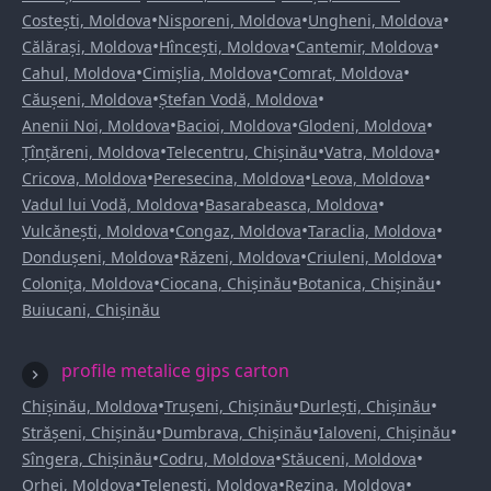
•
•
•
Costești, Moldova
Nisporeni, Moldova
Ungheni, Moldova
•
•
•
Călărași, Moldova
Hîncești, Moldova
Cantemir, Moldova
•
•
•
Cahul, Moldova
Cimișlia, Moldova
Comrat, Moldova
•
•
Căușeni, Moldova
Ștefan Vodă, Moldova
•
•
•
Anenii Noi, Moldova
Bacioi, Moldova
Glodeni, Moldova
•
•
•
Țînțăreni, Moldova
Telecentru, Chișinău
Vatra, Moldova
•
•
•
Cricova, Moldova
Peresecina, Moldova
Leova, Moldova
•
•
Vadul lui Vodă, Moldova
Basarabeasca, Moldova
•
•
•
Vulcănești, Moldova
Congaz, Moldova
Taraclia, Moldova
•
•
•
Dondușeni, Moldova
Răzeni, Moldova
Criuleni, Moldova
•
•
•
Colonița, Moldova
Ciocana, Chișinău
Botanica, Chișinău
Buiucani, Chișinău
profile metalice gips carton
•
•
•
Chișinău, Moldova
Trușeni, Chișinău
Durlești, Chișinău
•
•
•
Strășeni, Chișinău
Dumbrava, Chișinău
Ialoveni, Chișinău
•
•
•
Sîngera, Chișinău
Codru, Moldova
Stăuceni, Moldova
•
•
•
Orhei, Moldova
Telenești, Moldova
Rezina, Moldova