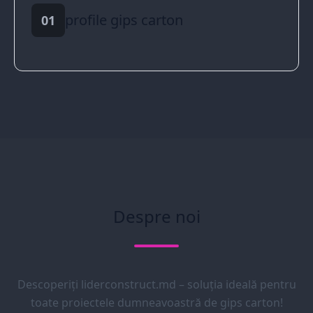
profile gips carton
01
Despre noi
Descoperiți liderconstruct.md – soluția ideală pentru
toate proiectele dumneavoastră de gips carton!