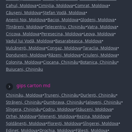
•
•
•
Cahul, Moldova
Cimișlia, Moldova
Comrat, Moldova
•
•
Căușeni, Moldova
Ștefan Vodă, Moldova
•
•
•
Anenii Noi, Moldova
Bacioi, Moldova
Glodeni, Moldova
•
•
•
Țînțăreni, Moldova
Telecentru, Chișinău
Vatra, Moldova
•
•
•
Cricova, Moldova
Peresecina, Moldova
Leova, Moldova
•
•
Vadul lui Vodă, Moldova
Basarabeasca, Moldova
•
•
•
Vulcănești, Moldova
Congaz, Moldova
Taraclia, Moldova
•
•
•
Dondușeni, Moldova
Răzeni, Moldova
Criuleni, Moldova
•
•
•
Colonița, Moldova
Ciocana, Chișinău
Botanica, Chișinău
Buiucani, Chișinău
gips carton md
•
•
•
Chișinău, Moldova
Trușeni, Chișinău
Durlești, Chișinău
•
•
•
Strășeni, Chișinău
Dumbrava, Chișinău
Ialoveni, Chișinău
•
•
•
Sîngera, Chișinău
Codru, Moldova
Stăuceni, Moldova
•
•
•
Orhei, Moldova
Telenești, Moldova
Rezina, Moldova
•
•
•
Șoldănești, Moldova
Florești, Moldova
Sîngerei, Moldova
•
•
•
Edineț, Moldova
Drochia, Moldova
Fălești, Moldova