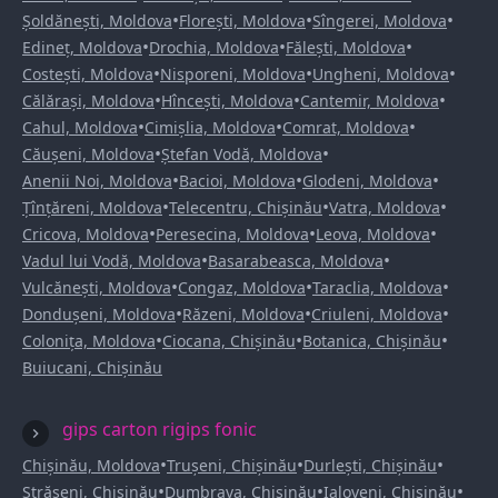
•
•
•
Șoldănești, Moldova
Florești, Moldova
Sîngerei, Moldova
•
•
•
Edineț, Moldova
Drochia, Moldova
Fălești, Moldova
•
•
•
Costești, Moldova
Nisporeni, Moldova
Ungheni, Moldova
•
•
•
Călărași, Moldova
Hîncești, Moldova
Cantemir, Moldova
•
•
•
Cahul, Moldova
Cimișlia, Moldova
Comrat, Moldova
•
•
Căușeni, Moldova
Ștefan Vodă, Moldova
•
•
•
Anenii Noi, Moldova
Bacioi, Moldova
Glodeni, Moldova
•
•
•
Țînțăreni, Moldova
Telecentru, Chișinău
Vatra, Moldova
•
•
•
Cricova, Moldova
Peresecina, Moldova
Leova, Moldova
•
•
Vadul lui Vodă, Moldova
Basarabeasca, Moldova
•
•
•
Vulcănești, Moldova
Congaz, Moldova
Taraclia, Moldova
•
•
•
Dondușeni, Moldova
Răzeni, Moldova
Criuleni, Moldova
•
•
•
Colonița, Moldova
Ciocana, Chișinău
Botanica, Chișinău
Buiucani, Chișinău
gips carton rigips fonic
•
•
•
Chișinău, Moldova
Trușeni, Chișinău
Durlești, Chișinău
•
•
•
Strășeni, Chișinău
Dumbrava, Chișinău
Ialoveni, Chișinău