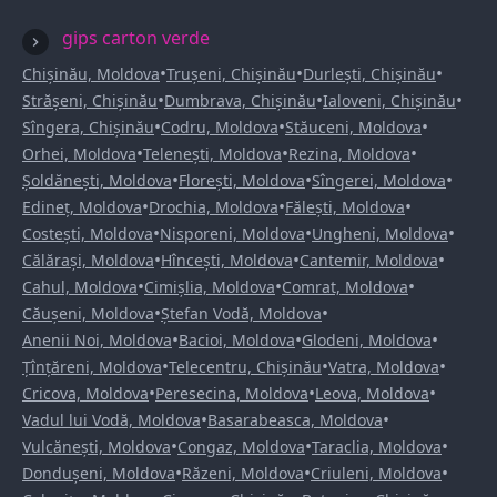
gips carton verde
•
•
•
Chișinău, Moldova
Trușeni, Chișinău
Durlești, Chișinău
•
•
•
Strășeni, Chișinău
Dumbrava, Chișinău
Ialoveni, Chișinău
•
•
•
Sîngera, Chișinău
Codru, Moldova
Stăuceni, Moldova
•
•
•
Orhei, Moldova
Telenești, Moldova
Rezina, Moldova
•
•
•
Șoldănești, Moldova
Florești, Moldova
Sîngerei, Moldova
•
•
•
Edineț, Moldova
Drochia, Moldova
Fălești, Moldova
•
•
•
Costești, Moldova
Nisporeni, Moldova
Ungheni, Moldova
•
•
•
Călărași, Moldova
Hîncești, Moldova
Cantemir, Moldova
•
•
•
Cahul, Moldova
Cimișlia, Moldova
Comrat, Moldova
•
•
Căușeni, Moldova
Ștefan Vodă, Moldova
•
•
•
Anenii Noi, Moldova
Bacioi, Moldova
Glodeni, Moldova
•
•
•
Țînțăreni, Moldova
Telecentru, Chișinău
Vatra, Moldova
•
•
•
Cricova, Moldova
Peresecina, Moldova
Leova, Moldova
•
•
Vadul lui Vodă, Moldova
Basarabeasca, Moldova
•
•
•
Vulcănești, Moldova
Congaz, Moldova
Taraclia, Moldova
•
•
•
Dondușeni, Moldova
Răzeni, Moldova
Criuleni, Moldova