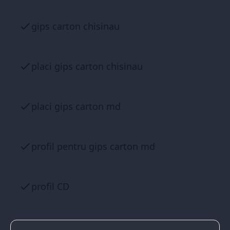
gips carton chisinau
placi gips carton chisinau
placi gips carton md
profil pentru gips carton md
profil CD