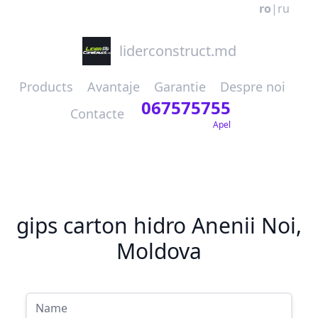
ro
|
ru
liderconstruct.md
Products
Avantaje
Garantie
Despre noi
067575755
Contacte
Apel
gips carton hidro Anenii Noi,
Moldova