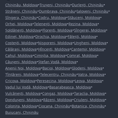
•
•
•
Chișinău, Moldova
Trușeni, Chișinău
Durlești, Chișinău
•
•
•
Strășeni, Chișinău
Dumbrava, Chișinău
Ialoveni, Chișinău
•
•
•
Sîngera, Chișinău
Codru, Moldova
Stăuceni, Moldova
•
•
•
Orhei, Moldova
Telenești, Moldova
Rezina, Moldova
•
•
•
Șoldănești, Moldova
Florești, Moldova
Sîngerei, Moldova
•
•
•
Edineț, Moldova
Drochia, Moldova
Fălești, Moldova
•
•
•
Costești, Moldova
Nisporeni, Moldova
Ungheni, Moldova
•
•
•
Călărași, Moldova
Hîncești, Moldova
Cantemir, Moldova
•
•
•
Cahul, Moldova
Cimișlia, Moldova
Comrat, Moldova
•
•
Căușeni, Moldova
Ștefan Vodă, Moldova
•
•
•
Anenii Noi, Moldova
Bacioi, Moldova
Glodeni, Moldova
•
•
•
Țînțăreni, Moldova
Telecentru, Chișinău
Vatra, Moldova
•
•
•
Cricova, Moldova
Peresecina, Moldova
Leova, Moldova
•
•
Vadul lui Vodă, Moldova
Basarabeasca, Moldova
•
•
•
Vulcănești, Moldova
Congaz, Moldova
Taraclia, Moldova
•
•
•
Dondușeni, Moldova
Răzeni, Moldova
Criuleni, Moldova
•
•
•
Colonița, Moldova
Ciocana, Chișinău
Botanica, Chișinău
Buiucani, Chișinău