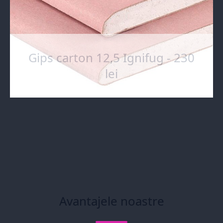
Gips carton 12,5 Ignifug - 230
lei
Avantajele noastre