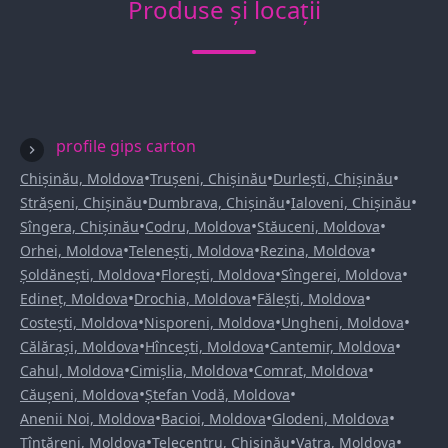
Produse și locații
profile gips carton
•
•
•
Chișinău, Moldova
Trușeni, Chișinău
Durlești, Chișinău
•
•
•
Strășeni, Chișinău
Dumbrava, Chișinău
Ialoveni, Chișinău
•
•
•
Sîngera, Chișinău
Codru, Moldova
Stăuceni, Moldova
•
•
•
Orhei, Moldova
Telenești, Moldova
Rezina, Moldova
•
•
•
Șoldănești, Moldova
Florești, Moldova
Sîngerei, Moldova
•
•
•
Edineț, Moldova
Drochia, Moldova
Fălești, Moldova
•
•
•
Costești, Moldova
Nisporeni, Moldova
Ungheni, Moldova
•
•
•
Călărași, Moldova
Hîncești, Moldova
Cantemir, Moldova
•
•
•
Cahul, Moldova
Cimișlia, Moldova
Comrat, Moldova
•
•
Căușeni, Moldova
Ștefan Vodă, Moldova
•
•
•
Anenii Noi, Moldova
Bacioi, Moldova
Glodeni, Moldova
•
•
•
Țînțăreni, Moldova
Telecentru, Chișinău
Vatra, Moldova