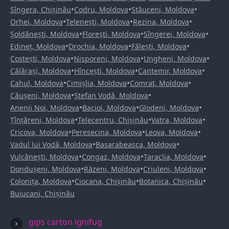
•
•
•
Sîngera, Chișinău
Codru, Moldova
Stăuceni, Moldova
•
•
•
Orhei, Moldova
Telenești, Moldova
Rezina, Moldova
•
•
•
Șoldănești, Moldova
Florești, Moldova
Sîngerei, Moldova
•
•
•
Edineț, Moldova
Drochia, Moldova
Fălești, Moldova
•
•
•
Costești, Moldova
Nisporeni, Moldova
Ungheni, Moldova
•
•
•
Călărași, Moldova
Hîncești, Moldova
Cantemir, Moldova
•
•
•
Cahul, Moldova
Cimișlia, Moldova
Comrat, Moldova
•
•
Căușeni, Moldova
Ștefan Vodă, Moldova
•
•
•
Anenii Noi, Moldova
Bacioi, Moldova
Glodeni, Moldova
•
•
•
Țînțăreni, Moldova
Telecentru, Chișinău
Vatra, Moldova
•
•
•
Cricova, Moldova
Peresecina, Moldova
Leova, Moldova
•
•
Vadul lui Vodă, Moldova
Basarabeasca, Moldova
•
•
•
Vulcănești, Moldova
Congaz, Moldova
Taraclia, Moldova
•
•
•
Dondușeni, Moldova
Răzeni, Moldova
Criuleni, Moldova
•
•
•
Colonița, Moldova
Ciocana, Chișinău
Botanica, Chișinău
Buiucani, Chișinău
gips carton ignifug