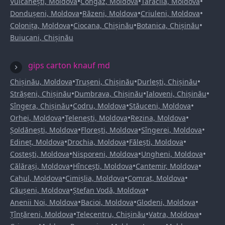
•
•
•
Vulcănești, Moldova
Congaz, Moldova
Taraclia, Moldova
•
•
•
Dondușeni, Moldova
Răzeni, Moldova
Criuleni, Moldova
•
•
•
Colonița, Moldova
Ciocana, Chișinău
Botanica, Chișinău
Buiucani, Chișinău
gips carton knauf md
•
•
•
Chișinău, Moldova
Trușeni, Chișinău
Durlești, Chișinău
•
•
•
Strășeni, Chișinău
Dumbrava, Chișinău
Ialoveni, Chișinău
•
•
•
Sîngera, Chișinău
Codru, Moldova
Stăuceni, Moldova
•
•
•
Orhei, Moldova
Telenești, Moldova
Rezina, Moldova
•
•
•
Șoldănești, Moldova
Florești, Moldova
Sîngerei, Moldova
•
•
•
Edineț, Moldova
Drochia, Moldova
Fălești, Moldova
•
•
•
Costești, Moldova
Nisporeni, Moldova
Ungheni, Moldova
•
•
•
Călărași, Moldova
Hîncești, Moldova
Cantemir, Moldova
•
•
•
Cahul, Moldova
Cimișlia, Moldova
Comrat, Moldova
•
•
Căușeni, Moldova
Ștefan Vodă, Moldova
•
•
•
Anenii Noi, Moldova
Bacioi, Moldova
Glodeni, Moldova
•
•
•
Țînțăreni, Moldova
Telecentru, Chișinău
Vatra, Moldova