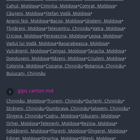
•
•
•
Cahul, Moldova
Cimișlia, Moldova
Comrat, Moldova
•
•
Căușeni, Moldova
Ștefan Vodă, Moldova
•
•
•
Anenii Noi, Moldova
Bacioi, Moldova
Glodeni, Moldova
•
•
•
Țînțăreni, Moldova
Telecentru, Chișinău
Vatra, Moldova
•
•
•
Cricova, Moldova
Peresecina, Moldova
Leova, Moldova
•
•
Vadul lui Vodă, Moldova
Basarabeasca, Moldova
•
•
•
Vulcănești, Moldova
Congaz, Moldova
Taraclia, Moldova
•
•
•
Dondușeni, Moldova
Răzeni, Moldova
Criuleni, Moldova
•
•
•
Colonița, Moldova
Ciocana, Chișinău
Botanica, Chișinău
Buiucani, Chișinău
gips carton md
•
•
•
Chișinău, Moldova
Trușeni, Chișinău
Durlești, Chișinău
•
•
•
Strășeni, Chișinău
Dumbrava, Chișinău
Ialoveni, Chișinău
•
•
•
Sîngera, Chișinău
Codru, Moldova
Stăuceni, Moldova
•
•
•
Orhei, Moldova
Telenești, Moldova
Rezina, Moldova
•
•
•
Șoldănești, Moldova
Florești, Moldova
Sîngerei, Moldova
•
•
•
Edineț, Moldova
Drochia, Moldova
Fălești, Moldova