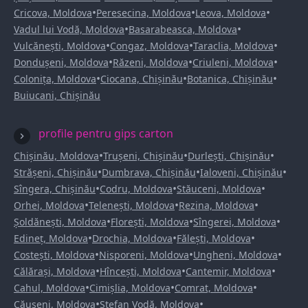
•
•
•
Cricova, Moldova
Peresecina, Moldova
Leova, Moldova
•
•
Vadul lui Vodă, Moldova
Basarabeasca, Moldova
•
•
•
Vulcănești, Moldova
Congaz, Moldova
Taraclia, Moldova
•
•
•
Dondușeni, Moldova
Răzeni, Moldova
Criuleni, Moldova
•
•
•
Colonița, Moldova
Ciocana, Chișinău
Botanica, Chișinău
Buiucani, Chișinău
profile pentru gips carton
•
•
•
Chișinău, Moldova
Trușeni, Chișinău
Durlești, Chișinău
•
•
•
Strășeni, Chișinău
Dumbrava, Chișinău
Ialoveni, Chișinău
•
•
•
Sîngera, Chișinău
Codru, Moldova
Stăuceni, Moldova
•
•
•
Orhei, Moldova
Telenești, Moldova
Rezina, Moldova
•
•
•
Șoldănești, Moldova
Florești, Moldova
Sîngerei, Moldova
•
•
•
Edineț, Moldova
Drochia, Moldova
Fălești, Moldova
•
•
•
Costești, Moldova
Nisporeni, Moldova
Ungheni, Moldova
•
•
•
Călărași, Moldova
Hîncești, Moldova
Cantemir, Moldova
•
•
•
Cahul, Moldova
Cimișlia, Moldova
Comrat, Moldova
•
•
Căușeni, Moldova
Ștefan Vodă, Moldova