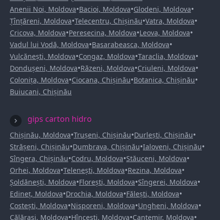
•
•
•
Anenii Noi, Moldova
Bacioi, Moldova
Glodeni, Moldova
•
•
•
Țînțăreni, Moldova
Telecentru, Chișinău
Vatra, Moldova
•
•
•
Cricova, Moldova
Peresecina, Moldova
Leova, Moldova
•
•
Vadul lui Vodă, Moldova
Basarabeasca, Moldova
•
•
•
Vulcănești, Moldova
Congaz, Moldova
Taraclia, Moldova
•
•
•
Dondușeni, Moldova
Răzeni, Moldova
Criuleni, Moldova
•
•
•
Colonița, Moldova
Ciocana, Chișinău
Botanica, Chișinău
Buiucani, Chișinău
gips carton hidro
•
•
•
Chișinău, Moldova
Trușeni, Chișinău
Durlești, Chișinău
•
•
•
Strășeni, Chișinău
Dumbrava, Chișinău
Ialoveni, Chișinău
•
•
•
Sîngera, Chișinău
Codru, Moldova
Stăuceni, Moldova
•
•
•
Orhei, Moldova
Telenești, Moldova
Rezina, Moldova
•
•
•
Șoldănești, Moldova
Florești, Moldova
Sîngerei, Moldova
•
•
•
Edineț, Moldova
Drochia, Moldova
Fălești, Moldova
•
•
•
Costești, Moldova
Nisporeni, Moldova
Ungheni, Moldova
•
•
•
Călărași, Moldova
Hîncești, Moldova
Cantemir, Moldova