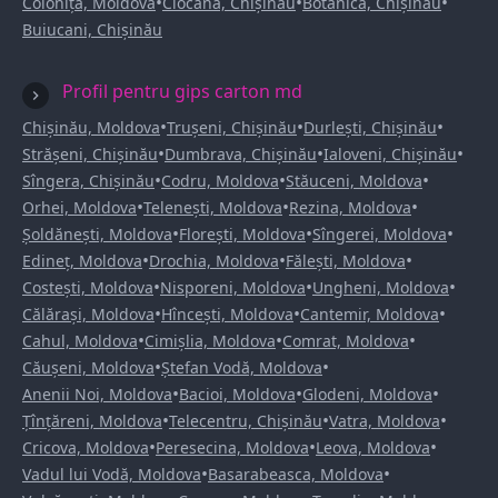
•
•
•
Colonița, Moldova
Ciocana, Chișinău
Botanica, Chișinău
Buiucani, Chișinău
Profil pentru gips carton md
•
•
•
Chișinău, Moldova
Trușeni, Chișinău
Durlești, Chișinău
•
•
•
Strășeni, Chișinău
Dumbrava, Chișinău
Ialoveni, Chișinău
•
•
•
Sîngera, Chișinău
Codru, Moldova
Stăuceni, Moldova
•
•
•
Orhei, Moldova
Telenești, Moldova
Rezina, Moldova
•
•
•
Șoldănești, Moldova
Florești, Moldova
Sîngerei, Moldova
•
•
•
Edineț, Moldova
Drochia, Moldova
Fălești, Moldova
•
•
•
Costești, Moldova
Nisporeni, Moldova
Ungheni, Moldova
•
•
•
Călărași, Moldova
Hîncești, Moldova
Cantemir, Moldova
•
•
•
Cahul, Moldova
Cimișlia, Moldova
Comrat, Moldova
•
•
Căușeni, Moldova
Ștefan Vodă, Moldova
•
•
•
Anenii Noi, Moldova
Bacioi, Moldova
Glodeni, Moldova
•
•
•
Țînțăreni, Moldova
Telecentru, Chișinău
Vatra, Moldova
•
•
•
Cricova, Moldova
Peresecina, Moldova
Leova, Moldova
•
•
Vadul lui Vodă, Moldova
Basarabeasca, Moldova