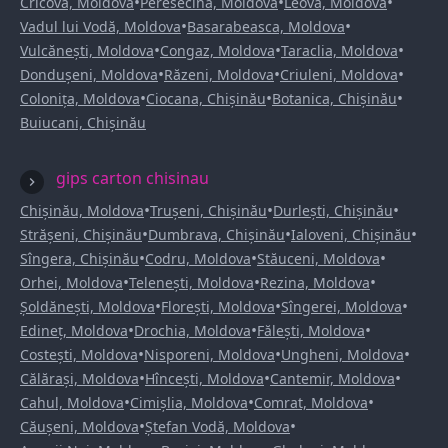
•
•
•
Cricova, Moldova
Peresecina, Moldova
Leova, Moldova
•
•
Vadul lui Vodă, Moldova
Basarabeasca, Moldova
•
•
•
Vulcănești, Moldova
Congaz, Moldova
Taraclia, Moldova
•
•
•
Dondușeni, Moldova
Răzeni, Moldova
Criuleni, Moldova
•
•
•
Colonița, Moldova
Ciocana, Chișinău
Botanica, Chișinău
Buiucani, Chișinău
gips carton chisinau
•
•
•
Chișinău, Moldova
Trușeni, Chișinău
Durlești, Chișinău
•
•
•
Strășeni, Chișinău
Dumbrava, Chișinău
Ialoveni, Chișinău
•
•
•
Sîngera, Chișinău
Codru, Moldova
Stăuceni, Moldova
•
•
•
Orhei, Moldova
Telenești, Moldova
Rezina, Moldova
•
•
•
Șoldănești, Moldova
Florești, Moldova
Sîngerei, Moldova
•
•
•
Edineț, Moldova
Drochia, Moldova
Fălești, Moldova
•
•
•
Costești, Moldova
Nisporeni, Moldova
Ungheni, Moldova
•
•
•
Călărași, Moldova
Hîncești, Moldova
Cantemir, Moldova
•
•
•
Cahul, Moldova
Cimișlia, Moldova
Comrat, Moldova
•
•
Căușeni, Moldova
Ștefan Vodă, Moldova