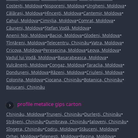
•
•
•
Costești, Moldova
Nisporeni, Moldova
Ungheni, Moldova
•
•
•
Călărași, Moldova
Hîncești, Moldova
Cantemir, Moldova
•
•
•
Cahul, Moldova
Cimișlia, Moldova
Comrat, Moldova
•
•
Căușeni, Moldova
Ștefan Vodă, Moldova
•
•
•
Anenii Noi, Moldova
Bacioi, Moldova
Glodeni, Moldova
•
•
•
Țînțăreni, Moldova
Telecentru, Chișinău
Vatra, Moldova
•
•
•
Cricova, Moldova
Peresecina, Moldova
Leova, Moldova
•
•
Vadul lui Vodă, Moldova
Basarabeasca, Moldova
•
•
•
Vulcănești, Moldova
Congaz, Moldova
Taraclia, Moldova
•
•
•
Dondușeni, Moldova
Răzeni, Moldova
Criuleni, Moldova
•
•
•
Colonița, Moldova
Ciocana, Chișinău
Botanica, Chișinău
Buiucani, Chișinău
profile metalice gips carton
•
•
•
Chișinău, Moldova
Trușeni, Chișinău
Durlești, Chișinău
•
•
•
Strășeni, Chișinău
Dumbrava, Chișinău
Ialoveni, Chișinău
•
•
•
Sîngera, Chișinău
Codru, Moldova
Stăuceni, Moldova
•
•
•
Orhei, Moldova
Telenești, Moldova
Rezina, Moldova