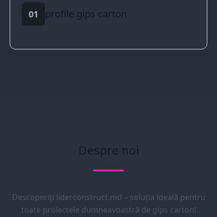
profile gips carton
01
Despre noi
Descoperiți liderconstruct.md – soluția ideală pentru
toate proiectele dumneavoastră de gips carton!