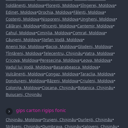
•
•
•
Șoldănești, Moldova
Florești, Moldova
Sîngerei, Moldova
•
•
•
Edineț, Moldova
Drochia, Moldova
Fălești, Moldova
•
•
•
Costești, Moldova
Nisporeni, Moldova
Ungheni, Moldova
•
•
•
Călărași, Moldova
Hîncești, Moldova
Cantemir, Moldova
•
•
•
Cahul, Moldova
Cimișlia, Moldova
Comrat, Moldova
•
•
Căușeni, Moldova
Ștefan Vodă, Moldova
•
•
•
Anenii Noi, Moldova
Bacioi, Moldova
Glodeni, Moldova
•
•
•
Țînțăreni, Moldova
Telecentru, Chișinău
Vatra, Moldova
•
•
•
Cricova, Moldova
Peresecina, Moldova
Leova, Moldova
•
•
Vadul lui Vodă, Moldova
Basarabeasca, Moldova
•
•
•
Vulcănești, Moldova
Congaz, Moldova
Taraclia, Moldova
•
•
•
Dondușeni, Moldova
Răzeni, Moldova
Criuleni, Moldova
•
•
•
Colonița, Moldova
Ciocana, Chișinău
Botanica, Chișinău
Buiucani, Chișinău
gips carton rigips fonic
•
•
•
Chișinău, Moldova
Trușeni, Chișinău
Durlești, Chișinău
•
•
•
Strășeni, Chișinău
Dumbrava, Chișinău
Ialoveni, Chișinău