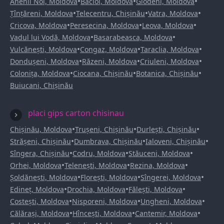
•
•
•
Anenii Noi, Moldova
Bacioi, Moldova
Glodeni, Moldova
•
•
•
Țînțăreni, Moldova
Telecentru, Chișinău
Vatra, Moldova
•
•
•
Cricova, Moldova
Peresecina, Moldova
Leova, Moldova
•
•
Vadul lui Vodă, Moldova
Basarabeasca, Moldova
•
•
•
Vulcănești, Moldova
Congaz, Moldova
Taraclia, Moldova
•
•
•
Dondușeni, Moldova
Răzeni, Moldova
Criuleni, Moldova
•
•
•
Colonița, Moldova
Ciocana, Chișinău
Botanica, Chișinău
Buiucani, Chișinău
placi gips carton chisinau
•
•
•
Chișinău, Moldova
Trușeni, Chișinău
Durlești, Chișinău
•
•
•
Strășeni, Chișinău
Dumbrava, Chișinău
Ialoveni, Chișinău
•
•
•
Sîngera, Chișinău
Codru, Moldova
Stăuceni, Moldova
•
•
•
Orhei, Moldova
Telenești, Moldova
Rezina, Moldova
•
•
•
Șoldănești, Moldova
Florești, Moldova
Sîngerei, Moldova
•
•
•
Edineț, Moldova
Drochia, Moldova
Fălești, Moldova
•
•
•
Costești, Moldova
Nisporeni, Moldova
Ungheni, Moldova
•
•
•
Călărași, Moldova
Hîncești, Moldova
Cantemir, Moldova