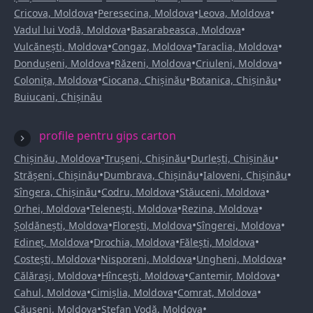
•
•
•
Cricova, Moldova
Peresecina, Moldova
Leova, Moldova
•
•
Vadul lui Vodă, Moldova
Basarabeasca, Moldova
•
•
•
Vulcănești, Moldova
Congaz, Moldova
Taraclia, Moldova
•
•
•
Dondușeni, Moldova
Răzeni, Moldova
Criuleni, Moldova
•
•
•
Colonița, Moldova
Ciocana, Chișinău
Botanica, Chișinău
Buiucani, Chișinău
profile pentru gips carton
•
•
•
Chișinău, Moldova
Trușeni, Chișinău
Durlești, Chișinău
•
•
•
Strășeni, Chișinău
Dumbrava, Chișinău
Ialoveni, Chișinău
•
•
•
Sîngera, Chișinău
Codru, Moldova
Stăuceni, Moldova
•
•
•
Orhei, Moldova
Telenești, Moldova
Rezina, Moldova
•
•
•
Șoldănești, Moldova
Florești, Moldova
Sîngerei, Moldova
•
•
•
Edineț, Moldova
Drochia, Moldova
Fălești, Moldova
•
•
•
Costești, Moldova
Nisporeni, Moldova
Ungheni, Moldova
•
•
•
Călărași, Moldova
Hîncești, Moldova
Cantemir, Moldova
•
•
•
Cahul, Moldova
Cimișlia, Moldova
Comrat, Moldova
•
•
Căușeni, Moldova
Ștefan Vodă, Moldova