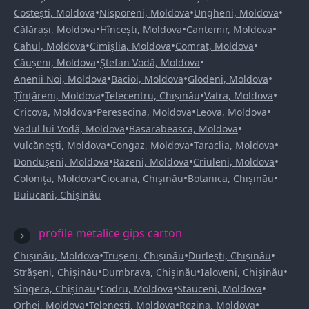
•
•
•
Costești, Moldova
Nisporeni, Moldova
Ungheni, Moldova
•
•
•
Călărași, Moldova
Hîncești, Moldova
Cantemir, Moldova
•
•
•
Cahul, Moldova
Cimișlia, Moldova
Comrat, Moldova
•
•
Căușeni, Moldova
Ștefan Vodă, Moldova
•
•
•
Anenii Noi, Moldova
Bacioi, Moldova
Glodeni, Moldova
•
•
•
Țînțăreni, Moldova
Telecentru, Chișinău
Vatra, Moldova
•
•
•
Cricova, Moldova
Peresecina, Moldova
Leova, Moldova
•
•
Vadul lui Vodă, Moldova
Basarabeasca, Moldova
•
•
•
Vulcănești, Moldova
Congaz, Moldova
Taraclia, Moldova
•
•
•
Dondușeni, Moldova
Răzeni, Moldova
Criuleni, Moldova
•
•
•
Colonița, Moldova
Ciocana, Chișinău
Botanica, Chișinău
Buiucani, Chișinău
profile metalice gips carton
•
•
•
Chișinău, Moldova
Trușeni, Chișinău
Durlești, Chișinău
•
•
•
Strășeni, Chișinău
Dumbrava, Chișinău
Ialoveni, Chișinău
•
•
•
Sîngera, Chișinău
Codru, Moldova
Stăuceni, Moldova
•
•
•
Orhei, Moldova
Telenești, Moldova
Rezina, Moldova