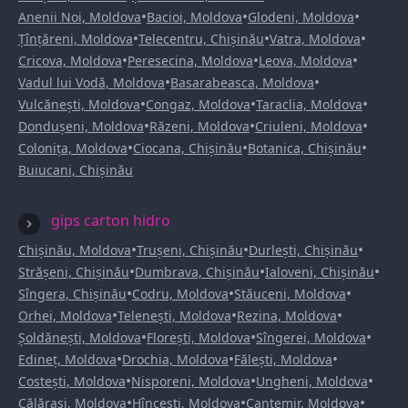
•
•
•
Anenii Noi, Moldova
Bacioi, Moldova
Glodeni, Moldova
•
•
•
Țînțăreni, Moldova
Telecentru, Chișinău
Vatra, Moldova
•
•
•
Cricova, Moldova
Peresecina, Moldova
Leova, Moldova
•
•
Vadul lui Vodă, Moldova
Basarabeasca, Moldova
•
•
•
Vulcănești, Moldova
Congaz, Moldova
Taraclia, Moldova
•
•
•
Dondușeni, Moldova
Răzeni, Moldova
Criuleni, Moldova
•
•
•
Colonița, Moldova
Ciocana, Chișinău
Botanica, Chișinău
Buiucani, Chișinău
gips carton hidro
•
•
•
Chișinău, Moldova
Trușeni, Chișinău
Durlești, Chișinău
•
•
•
Strășeni, Chișinău
Dumbrava, Chișinău
Ialoveni, Chișinău
•
•
•
Sîngera, Chișinău
Codru, Moldova
Stăuceni, Moldova
•
•
•
Orhei, Moldova
Telenești, Moldova
Rezina, Moldova
•
•
•
Șoldănești, Moldova
Florești, Moldova
Sîngerei, Moldova
•
•
•
Edineț, Moldova
Drochia, Moldova
Fălești, Moldova
•
•
•
Costești, Moldova
Nisporeni, Moldova
Ungheni, Moldova
•
•
•
Călărași, Moldova
Hîncești, Moldova
Cantemir, Moldova