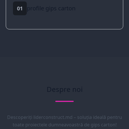
profile gips carton
01
Despre noi
Descoperiți liderconstruct.md – soluția ideală pentru
toate proiectele dumneavoastră de gips carton!