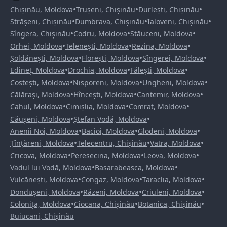
•
•
•
Chișinău, Moldova
Trușeni, Chișinău
Durlești, Chișinău
•
•
•
Strășeni, Chișinău
Dumbrava, Chișinău
Ialoveni, Chișinău
•
•
•
Sîngera, Chișinău
Codru, Moldova
Stăuceni, Moldova
•
•
•
Orhei, Moldova
Telenești, Moldova
Rezina, Moldova
•
•
•
Șoldănești, Moldova
Florești, Moldova
Sîngerei, Moldova
•
•
•
Edineț, Moldova
Drochia, Moldova
Fălești, Moldova
•
•
•
Costești, Moldova
Nisporeni, Moldova
Ungheni, Moldova
•
•
•
Călărași, Moldova
Hîncești, Moldova
Cantemir, Moldova
•
•
•
Cahul, Moldova
Cimișlia, Moldova
Comrat, Moldova
•
•
Căușeni, Moldova
Ștefan Vodă, Moldova
•
•
•
Anenii Noi, Moldova
Bacioi, Moldova
Glodeni, Moldova
•
•
•
Țînțăreni, Moldova
Telecentru, Chișinău
Vatra, Moldova
•
•
•
Cricova, Moldova
Peresecina, Moldova
Leova, Moldova
•
•
Vadul lui Vodă, Moldova
Basarabeasca, Moldova
•
•
•
Vulcănești, Moldova
Congaz, Moldova
Taraclia, Moldova
•
•
•
Dondușeni, Moldova
Răzeni, Moldova
Criuleni, Moldova
•
•
•
Colonița, Moldova
Ciocana, Chișinău
Botanica, Chișinău
Buiucani, Chișinău