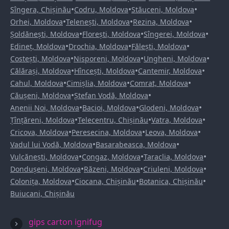
•
•
•
Sîngera, Chișinău
Codru, Moldova
Stăuceni, Moldova
•
•
•
Orhei, Moldova
Telenești, Moldova
Rezina, Moldova
•
•
•
Șoldănești, Moldova
Florești, Moldova
Sîngerei, Moldova
•
•
•
Edineț, Moldova
Drochia, Moldova
Fălești, Moldova
•
•
•
Costești, Moldova
Nisporeni, Moldova
Ungheni, Moldova
•
•
•
Călărași, Moldova
Hîncești, Moldova
Cantemir, Moldova
•
•
•
Cahul, Moldova
Cimișlia, Moldova
Comrat, Moldova
•
•
Căușeni, Moldova
Ștefan Vodă, Moldova
•
•
•
Anenii Noi, Moldova
Bacioi, Moldova
Glodeni, Moldova
•
•
•
Țînțăreni, Moldova
Telecentru, Chișinău
Vatra, Moldova
•
•
•
Cricova, Moldova
Peresecina, Moldova
Leova, Moldova
•
•
Vadul lui Vodă, Moldova
Basarabeasca, Moldova
•
•
•
Vulcănești, Moldova
Congaz, Moldova
Taraclia, Moldova
•
•
•
Dondușeni, Moldova
Răzeni, Moldova
Criuleni, Moldova
•
•
•
Colonița, Moldova
Ciocana, Chișinău
Botanica, Chișinău
Buiucani, Chișinău
gips carton ignifug