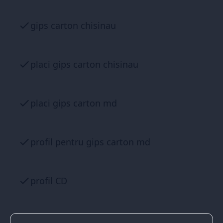
gips carton chisinau
placi gips carton chisinau
placi gips carton md
profil pentru gips carton md
profil CD