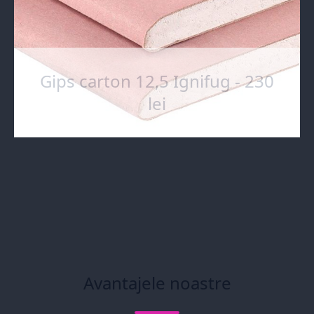
Gips carton 12,5 Ignifug - 230
lei
Avantajele noastre