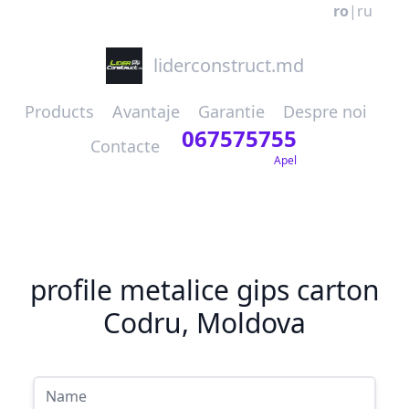
ro
|
ru
liderconstruct.md
Products
Avantaje
Garantie
Despre noi
067575755
Contacte
Apel
profile metalice gips carton
Codru, Moldova