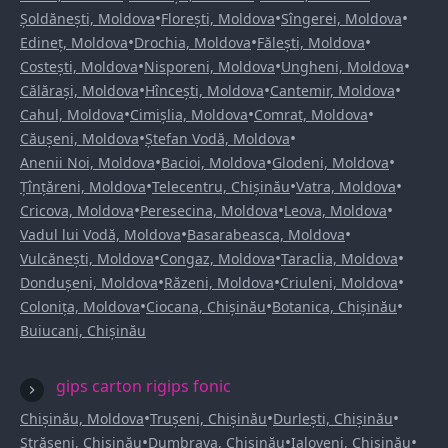
•
•
•
Șoldănești, Moldova
Florești, Moldova
Sîngerei, Moldova
•
•
•
Edineț, Moldova
Drochia, Moldova
Fălești, Moldova
•
•
•
Costești, Moldova
Nisporeni, Moldova
Ungheni, Moldova
•
•
•
Călărași, Moldova
Hîncești, Moldova
Cantemir, Moldova
•
•
•
Cahul, Moldova
Cimișlia, Moldova
Comrat, Moldova
•
•
Căușeni, Moldova
Ștefan Vodă, Moldova
•
•
•
Anenii Noi, Moldova
Bacioi, Moldova
Glodeni, Moldova
•
•
•
Țînțăreni, Moldova
Telecentru, Chișinău
Vatra, Moldova
•
•
•
Cricova, Moldova
Peresecina, Moldova
Leova, Moldova
•
•
Vadul lui Vodă, Moldova
Basarabeasca, Moldova
•
•
•
Vulcănești, Moldova
Congaz, Moldova
Taraclia, Moldova
•
•
•
Dondușeni, Moldova
Răzeni, Moldova
Criuleni, Moldova
•
•
•
Colonița, Moldova
Ciocana, Chișinău
Botanica, Chișinău
Buiucani, Chișinău
gips carton rigips fonic
•
•
•
Chișinău, Moldova
Trușeni, Chișinău
Durlești, Chișinău
•
•
•
Strășeni, Chișinău
Dumbrava, Chișinău
Ialoveni, Chișinău