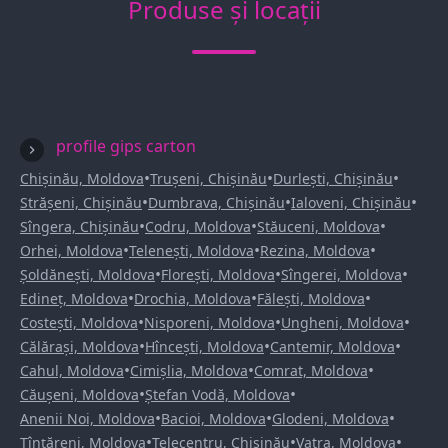
Produse și locații
profile gips carton
•
•
•
Chișinău, Moldova
Trușeni, Chișinău
Durlești, Chișinău
•
•
•
Strășeni, Chișinău
Dumbrava, Chișinău
Ialoveni, Chișinău
•
•
•
Sîngera, Chișinău
Codru, Moldova
Stăuceni, Moldova
•
•
•
Orhei, Moldova
Telenești, Moldova
Rezina, Moldova
•
•
•
Șoldănești, Moldova
Florești, Moldova
Sîngerei, Moldova
•
•
•
Edineț, Moldova
Drochia, Moldova
Fălești, Moldova
•
•
•
Costești, Moldova
Nisporeni, Moldova
Ungheni, Moldova
•
•
•
Călărași, Moldova
Hîncești, Moldova
Cantemir, Moldova
•
•
•
Cahul, Moldova
Cimișlia, Moldova
Comrat, Moldova
•
•
Căușeni, Moldova
Ștefan Vodă, Moldova
•
•
•
Anenii Noi, Moldova
Bacioi, Moldova
Glodeni, Moldova
•
•
•
Țînțăreni, Moldova
Telecentru, Chișinău
Vatra, Moldova