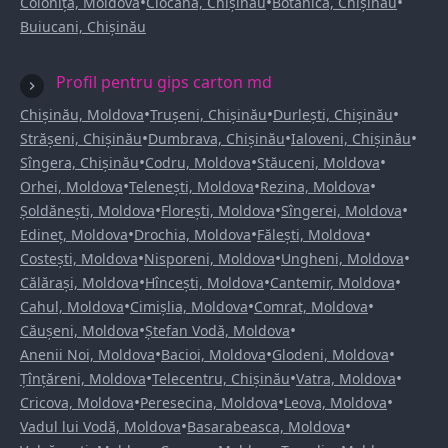
•
•
•
Colonița, Moldova
Ciocana, Chișinău
Botanica, Chișinău
Buiucani, Chișinău
Profil pentru gips carton md
•
•
•
Chișinău, Moldova
Trușeni, Chișinău
Durlești, Chișinău
•
•
•
Strășeni, Chișinău
Dumbrava, Chișinău
Ialoveni, Chișinău
•
•
•
Sîngera, Chișinău
Codru, Moldova
Stăuceni, Moldova
•
•
•
Orhei, Moldova
Telenești, Moldova
Rezina, Moldova
•
•
•
Șoldănești, Moldova
Florești, Moldova
Sîngerei, Moldova
•
•
•
Edineț, Moldova
Drochia, Moldova
Fălești, Moldova
•
•
•
Costești, Moldova
Nisporeni, Moldova
Ungheni, Moldova
•
•
•
Călărași, Moldova
Hîncești, Moldova
Cantemir, Moldova
•
•
•
Cahul, Moldova
Cimișlia, Moldova
Comrat, Moldova
•
•
Căușeni, Moldova
Ștefan Vodă, Moldova
•
•
•
Anenii Noi, Moldova
Bacioi, Moldova
Glodeni, Moldova
•
•
•
Țînțăreni, Moldova
Telecentru, Chișinău
Vatra, Moldova
•
•
•
Cricova, Moldova
Peresecina, Moldova
Leova, Moldova
•
•
Vadul lui Vodă, Moldova
Basarabeasca, Moldova