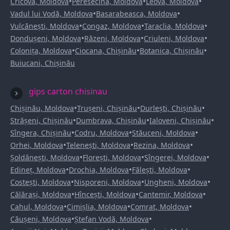
•
•
•
Cricova, Moldova
Peresecina, Moldova
Leova, Moldova
•
•
Vadul lui Vodă, Moldova
Basarabeasca, Moldova
•
•
•
Vulcănești, Moldova
Congaz, Moldova
Taraclia, Moldova
•
•
•
Dondușeni, Moldova
Răzeni, Moldova
Criuleni, Moldova
•
•
•
Colonița, Moldova
Ciocana, Chișinău
Botanica, Chișinău
Buiucani, Chișinău
gips carton chisinau
•
•
•
Chișinău, Moldova
Trușeni, Chișinău
Durlești, Chișinău
•
•
•
Strășeni, Chișinău
Dumbrava, Chișinău
Ialoveni, Chișinău
•
•
•
Sîngera, Chișinău
Codru, Moldova
Stăuceni, Moldova
•
•
•
Orhei, Moldova
Telenești, Moldova
Rezina, Moldova
•
•
•
Șoldănești, Moldova
Florești, Moldova
Sîngerei, Moldova
•
•
•
Edineț, Moldova
Drochia, Moldova
Fălești, Moldova
•
•
•
Costești, Moldova
Nisporeni, Moldova
Ungheni, Moldova
•
•
•
Călărași, Moldova
Hîncești, Moldova
Cantemir, Moldova
•
•
•
Cahul, Moldova
Cimișlia, Moldova
Comrat, Moldova
•
•
Căușeni, Moldova
Ștefan Vodă, Moldova