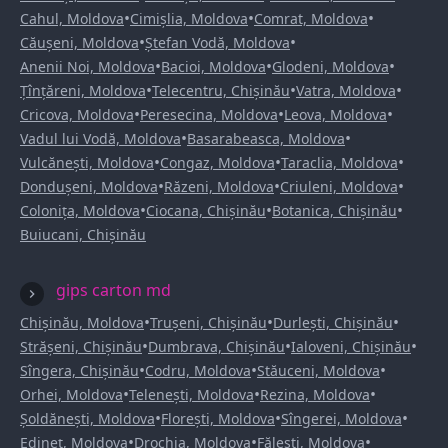
•
•
•
Cahul, Moldova
Cimișlia, Moldova
Comrat, Moldova
•
•
Căușeni, Moldova
Ștefan Vodă, Moldova
•
•
•
Anenii Noi, Moldova
Bacioi, Moldova
Glodeni, Moldova
•
•
•
Țînțăreni, Moldova
Telecentru, Chișinău
Vatra, Moldova
•
•
•
Cricova, Moldova
Peresecina, Moldova
Leova, Moldova
•
•
Vadul lui Vodă, Moldova
Basarabeasca, Moldova
•
•
•
Vulcănești, Moldova
Congaz, Moldova
Taraclia, Moldova
•
•
•
Dondușeni, Moldova
Răzeni, Moldova
Criuleni, Moldova
•
•
•
Colonița, Moldova
Ciocana, Chișinău
Botanica, Chișinău
Buiucani, Chișinău
gips carton md
•
•
•
Chișinău, Moldova
Trușeni, Chișinău
Durlești, Chișinău
•
•
•
Strășeni, Chișinău
Dumbrava, Chișinău
Ialoveni, Chișinău
•
•
•
Sîngera, Chișinău
Codru, Moldova
Stăuceni, Moldova
•
•
•
Orhei, Moldova
Telenești, Moldova
Rezina, Moldova
•
•
•
Șoldănești, Moldova
Florești, Moldova
Sîngerei, Moldova
•
•
•
Edineț, Moldova
Drochia, Moldova
Fălești, Moldova