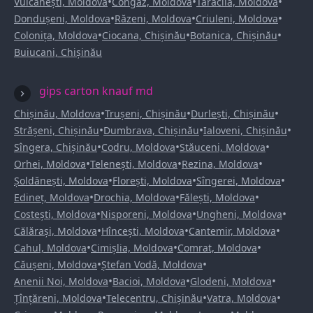
•
•
•
Vulcănești, Moldova
Congaz, Moldova
Taraclia, Moldova
•
•
•
Dondușeni, Moldova
Răzeni, Moldova
Criuleni, Moldova
•
•
•
Colonița, Moldova
Ciocana, Chișinău
Botanica, Chișinău
Buiucani, Chișinău
gips carton knauf md
•
•
•
Chișinău, Moldova
Trușeni, Chișinău
Durlești, Chișinău
•
•
•
Strășeni, Chișinău
Dumbrava, Chișinău
Ialoveni, Chișinău
•
•
•
Sîngera, Chișinău
Codru, Moldova
Stăuceni, Moldova
•
•
•
Orhei, Moldova
Telenești, Moldova
Rezina, Moldova
•
•
•
Șoldănești, Moldova
Florești, Moldova
Sîngerei, Moldova
•
•
•
Edineț, Moldova
Drochia, Moldova
Fălești, Moldova
•
•
•
Costești, Moldova
Nisporeni, Moldova
Ungheni, Moldova
•
•
•
Călărași, Moldova
Hîncești, Moldova
Cantemir, Moldova
•
•
•
Cahul, Moldova
Cimișlia, Moldova
Comrat, Moldova
•
•
Căușeni, Moldova
Ștefan Vodă, Moldova
•
•
•
Anenii Noi, Moldova
Bacioi, Moldova
Glodeni, Moldova
•
•
•
Țînțăreni, Moldova
Telecentru, Chișinău
Vatra, Moldova