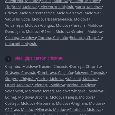
•
•
•
Anenii Noi, Moldova
Bacioi, Moldova
Glodeni, Moldova
•
•
•
Țînțăreni, Moldova
Telecentru, Chișinău
Vatra, Moldova
•
•
•
Cricova, Moldova
Peresecina, Moldova
Leova, Moldova
•
•
Vadul lui Vodă, Moldova
Basarabeasca, Moldova
•
•
•
Vulcănești, Moldova
Congaz, Moldova
Taraclia, Moldova
•
•
•
Dondușeni, Moldova
Răzeni, Moldova
Criuleni, Moldova
•
•
•
Colonița, Moldova
Ciocana, Chișinău
Botanica, Chișinău
Buiucani, Chișinău
placi gips carton chisinau
•
•
•
Chișinău, Moldova
Trușeni, Chișinău
Durlești, Chișinău
•
•
•
Strășeni, Chișinău
Dumbrava, Chișinău
Ialoveni, Chișinău
•
•
•
Sîngera, Chișinău
Codru, Moldova
Stăuceni, Moldova
•
•
•
Orhei, Moldova
Telenești, Moldova
Rezina, Moldova
•
•
•
Șoldănești, Moldova
Florești, Moldova
Sîngerei, Moldova
•
•
•
Edineț, Moldova
Drochia, Moldova
Fălești, Moldova
•
•
•
Costești, Moldova
Nisporeni, Moldova
Ungheni, Moldova
•
•
•
Călărași, Moldova
Hîncești, Moldova
Cantemir, Moldova