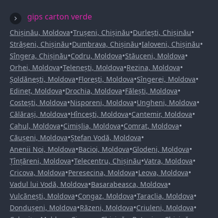
gips carton verde
•
•
•
Chișinău, Moldova
Trușeni, Chișinău
Durlești, Chișinău
•
•
•
Strășeni, Chișinău
Dumbrava, Chișinău
Ialoveni, Chișinău
•
•
•
Sîngera, Chișinău
Codru, Moldova
Stăuceni, Moldova
•
•
•
Orhei, Moldova
Telenești, Moldova
Rezina, Moldova
•
•
•
Șoldănești, Moldova
Florești, Moldova
Sîngerei, Moldova
•
•
•
Edineț, Moldova
Drochia, Moldova
Fălești, Moldova
•
•
•
Costești, Moldova
Nisporeni, Moldova
Ungheni, Moldova
•
•
•
Călărași, Moldova
Hîncești, Moldova
Cantemir, Moldova
•
•
•
Cahul, Moldova
Cimișlia, Moldova
Comrat, Moldova
•
•
Căușeni, Moldova
Ștefan Vodă, Moldova
•
•
•
Anenii Noi, Moldova
Bacioi, Moldova
Glodeni, Moldova
•
•
•
Țînțăreni, Moldova
Telecentru, Chișinău
Vatra, Moldova
•
•
•
Cricova, Moldova
Peresecina, Moldova
Leova, Moldova
•
•
Vadul lui Vodă, Moldova
Basarabeasca, Moldova
•
•
•
Vulcănești, Moldova
Congaz, Moldova
Taraclia, Moldova
•
•
•
Dondușeni, Moldova
Răzeni, Moldova
Criuleni, Moldova