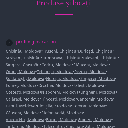
Produse și locații
profile gips carton
•
•
•
Chișinău, Moldova
Trușeni, Chișinău
Durlești, Chișinău
•
•
•
Strășeni, Chișinău
Dumbrava, Chișinău
Ialoveni, Chișinău
•
•
•
Sîngera, Chișinău
Codru, Moldova
Stăuceni, Moldova
•
•
•
Orhei, Moldova
Telenești, Moldova
Rezina, Moldova
•
•
•
Șoldănești, Moldova
Florești, Moldova
Sîngerei, Moldova
•
•
•
Edineț, Moldova
Drochia, Moldova
Fălești, Moldova
•
•
•
Costești, Moldova
Nisporeni, Moldova
Ungheni, Moldova
•
•
•
Călărași, Moldova
Hîncești, Moldova
Cantemir, Moldova
•
•
•
Cahul, Moldova
Cimișlia, Moldova
Comrat, Moldova
•
•
Căușeni, Moldova
Ștefan Vodă, Moldova
•
•
•
Anenii Noi, Moldova
Bacioi, Moldova
Glodeni, Moldova
•
•
•
Țînțăreni, Moldova
Telecentru, Chișinău
Vatra, Moldova