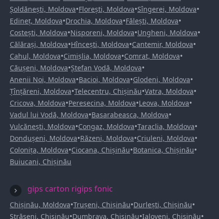
•
•
•
Șoldănești, Moldova
Florești, Moldova
Sîngerei, Moldova
•
•
•
Edineț, Moldova
Drochia, Moldova
Fălești, Moldova
•
•
•
Costești, Moldova
Nisporeni, Moldova
Ungheni, Moldova
•
•
•
Călărași, Moldova
Hîncești, Moldova
Cantemir, Moldova
•
•
•
Cahul, Moldova
Cimișlia, Moldova
Comrat, Moldova
•
•
Căușeni, Moldova
Ștefan Vodă, Moldova
•
•
•
Anenii Noi, Moldova
Bacioi, Moldova
Glodeni, Moldova
•
•
•
Țînțăreni, Moldova
Telecentru, Chișinău
Vatra, Moldova
•
•
•
Cricova, Moldova
Peresecina, Moldova
Leova, Moldova
•
•
Vadul lui Vodă, Moldova
Basarabeasca, Moldova
•
•
•
Vulcănești, Moldova
Congaz, Moldova
Taraclia, Moldova
•
•
•
Dondușeni, Moldova
Răzeni, Moldova
Criuleni, Moldova
•
•
•
Colonița, Moldova
Ciocana, Chișinău
Botanica, Chișinău
Buiucani, Chișinău
gips carton rigips fonic
•
•
•
Chișinău, Moldova
Trușeni, Chișinău
Durlești, Chișinău
•
•
•
Strășeni, Chișinău
Dumbrava, Chișinău
Ialoveni, Chișinău