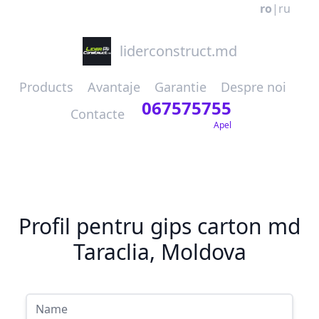
ro
|
ru
liderconstruct.md
Products
Avantaje
Garantie
Despre noi
067575755
Contacte
Apel
Profil pentru gips carton md
Taraclia, Moldova