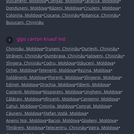
•
•
•
Vulcănești, Moldova
Congaz, Moldova
Taraclia, Moldova
•
•
•
Dondușeni, Moldova
Răzeni, Moldova
Criuleni, Moldova
•
•
•
Colonița, Moldova
Ciocana, Chișinău
Botanica, Chișinău
Buiucani, Chișinău
gips carton knauf md
•
•
•
Chișinău, Moldova
Trușeni, Chișinău
Durlești, Chișinău
•
•
•
Strășeni, Chișinău
Dumbrava, Chișinău
Ialoveni, Chișinău
•
•
•
Sîngera, Chișinău
Codru, Moldova
Stăuceni, Moldova
•
•
•
Orhei, Moldova
Telenești, Moldova
Rezina, Moldova
•
•
•
Șoldănești, Moldova
Florești, Moldova
Sîngerei, Moldova
•
•
•
Edineț, Moldova
Drochia, Moldova
Fălești, Moldova
•
•
•
Costești, Moldova
Nisporeni, Moldova
Ungheni, Moldova
•
•
•
Călărași, Moldova
Hîncești, Moldova
Cantemir, Moldova
•
•
•
Cahul, Moldova
Cimișlia, Moldova
Comrat, Moldova
•
•
Căușeni, Moldova
Ștefan Vodă, Moldova
•
•
•
Anenii Noi, Moldova
Bacioi, Moldova
Glodeni, Moldova
•
•
•
Țînțăreni, Moldova
Telecentru, Chișinău
Vatra, Moldova