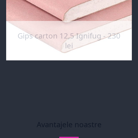
Gips carton 12,5 Ignifug - 230
lei
Avantajele noastre