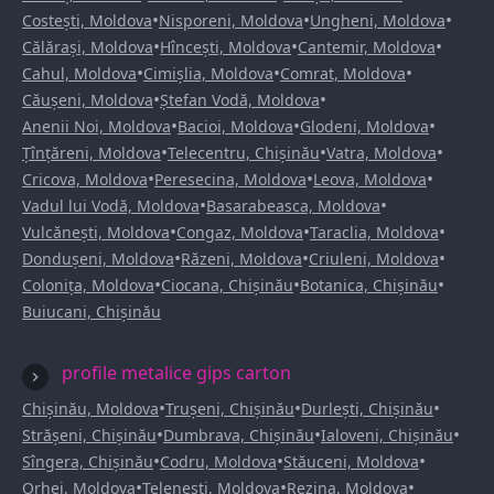
•
•
•
Costești, Moldova
Nisporeni, Moldova
Ungheni, Moldova
•
•
•
Călărași, Moldova
Hîncești, Moldova
Cantemir, Moldova
•
•
•
Cahul, Moldova
Cimișlia, Moldova
Comrat, Moldova
•
•
Căușeni, Moldova
Ștefan Vodă, Moldova
•
•
•
Anenii Noi, Moldova
Bacioi, Moldova
Glodeni, Moldova
•
•
•
Țînțăreni, Moldova
Telecentru, Chișinău
Vatra, Moldova
•
•
•
Cricova, Moldova
Peresecina, Moldova
Leova, Moldova
•
•
Vadul lui Vodă, Moldova
Basarabeasca, Moldova
•
•
•
Vulcănești, Moldova
Congaz, Moldova
Taraclia, Moldova
•
•
•
Dondușeni, Moldova
Răzeni, Moldova
Criuleni, Moldova
•
•
•
Colonița, Moldova
Ciocana, Chișinău
Botanica, Chișinău
Buiucani, Chișinău
profile metalice gips carton
•
•
•
Chișinău, Moldova
Trușeni, Chișinău
Durlești, Chișinău
•
•
•
Strășeni, Chișinău
Dumbrava, Chișinău
Ialoveni, Chișinău
•
•
•
Sîngera, Chișinău
Codru, Moldova
Stăuceni, Moldova
•
•
•
Orhei, Moldova
Telenești, Moldova
Rezina, Moldova