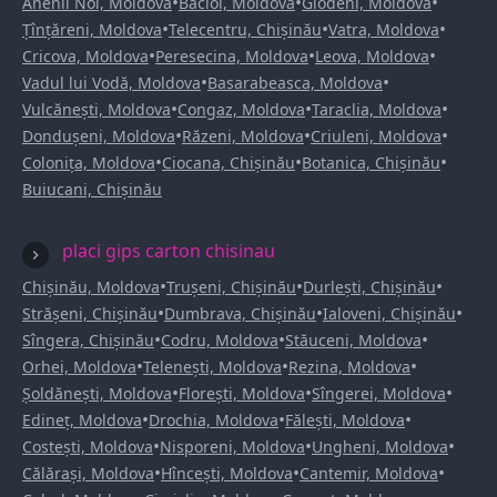
•
•
•
Anenii Noi, Moldova
Bacioi, Moldova
Glodeni, Moldova
•
•
•
Țînțăreni, Moldova
Telecentru, Chișinău
Vatra, Moldova
•
•
•
Cricova, Moldova
Peresecina, Moldova
Leova, Moldova
•
•
Vadul lui Vodă, Moldova
Basarabeasca, Moldova
•
•
•
Vulcănești, Moldova
Congaz, Moldova
Taraclia, Moldova
•
•
•
Dondușeni, Moldova
Răzeni, Moldova
Criuleni, Moldova
•
•
•
Colonița, Moldova
Ciocana, Chișinău
Botanica, Chișinău
Buiucani, Chișinău
placi gips carton chisinau
•
•
•
Chișinău, Moldova
Trușeni, Chișinău
Durlești, Chișinău
•
•
•
Strășeni, Chișinău
Dumbrava, Chișinău
Ialoveni, Chișinău
•
•
•
Sîngera, Chișinău
Codru, Moldova
Stăuceni, Moldova
•
•
•
Orhei, Moldova
Telenești, Moldova
Rezina, Moldova
•
•
•
Șoldănești, Moldova
Florești, Moldova
Sîngerei, Moldova
•
•
•
Edineț, Moldova
Drochia, Moldova
Fălești, Moldova
•
•
•
Costești, Moldova
Nisporeni, Moldova
Ungheni, Moldova
•
•
•
Călărași, Moldova
Hîncești, Moldova
Cantemir, Moldova