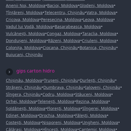
•
•
•
Anenii Noi, Moldova
Bacioi, Moldova
Glodeni, Moldova
•
•
•
Țînțăreni, Moldova
Telecentru, Chișinău
Vatra, Moldova
•
•
•
Cricova, Moldova
Peresecina, Moldova
Leova, Moldova
•
•
Vadul lui Vodă, Moldova
Basarabeasca, Moldova
•
•
•
Vulcănești, Moldova
Congaz, Moldova
Taraclia, Moldova
•
•
•
Dondușeni, Moldova
Răzeni, Moldova
Criuleni, Moldova
•
•
•
Colonița, Moldova
Ciocana, Chișinău
Botanica, Chișinău
Buiucani, Chișinău
gips carton hidro
•
•
•
Chișinău, Moldova
Trușeni, Chișinău
Durlești, Chișinău
•
•
•
Strășeni, Chișinău
Dumbrava, Chișinău
Ialoveni, Chișinău
•
•
•
Sîngera, Chișinău
Codru, Moldova
Stăuceni, Moldova
•
•
•
Orhei, Moldova
Telenești, Moldova
Rezina, Moldova
•
•
•
Șoldănești, Moldova
Florești, Moldova
Sîngerei, Moldova
•
•
•
Edineț, Moldova
Drochia, Moldova
Fălești, Moldova
•
•
•
Costești, Moldova
Nisporeni, Moldova
Ungheni, Moldova
•
•
•
Călărași, Moldova
Hîncești, Moldova
Cantemir, Moldova