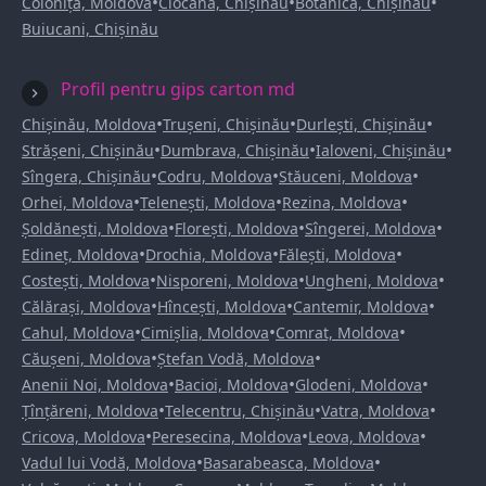
•
•
•
Colonița, Moldova
Ciocana, Chișinău
Botanica, Chișinău
Buiucani, Chișinău
Profil pentru gips carton md
•
•
•
Chișinău, Moldova
Trușeni, Chișinău
Durlești, Chișinău
•
•
•
Strășeni, Chișinău
Dumbrava, Chișinău
Ialoveni, Chișinău
•
•
•
Sîngera, Chișinău
Codru, Moldova
Stăuceni, Moldova
•
•
•
Orhei, Moldova
Telenești, Moldova
Rezina, Moldova
•
•
•
Șoldănești, Moldova
Florești, Moldova
Sîngerei, Moldova
•
•
•
Edineț, Moldova
Drochia, Moldova
Fălești, Moldova
•
•
•
Costești, Moldova
Nisporeni, Moldova
Ungheni, Moldova
•
•
•
Călărași, Moldova
Hîncești, Moldova
Cantemir, Moldova
•
•
•
Cahul, Moldova
Cimișlia, Moldova
Comrat, Moldova
•
•
Căușeni, Moldova
Ștefan Vodă, Moldova
•
•
•
Anenii Noi, Moldova
Bacioi, Moldova
Glodeni, Moldova
•
•
•
Țînțăreni, Moldova
Telecentru, Chișinău
Vatra, Moldova
•
•
•
Cricova, Moldova
Peresecina, Moldova
Leova, Moldova
•
•
Vadul lui Vodă, Moldova
Basarabeasca, Moldova