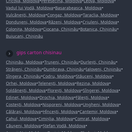
•
•
•
Cricova, Moldova
Peresecina, Moldova
Leova, Moldova
•
•
Vadul lui Vodă, Moldova
Basarabeasca, Moldova
•
•
•
Vulcănești, Moldova
Congaz, Moldova
Taraclia, Moldova
•
•
•
Dondușeni, Moldova
Răzeni, Moldova
Criuleni, Moldova
•
•
•
Colonița, Moldova
Ciocana, Chișinău
Botanica, Chișinău
Buiucani, Chișinău
gips carton chisinau
•
•
•
Chișinău, Moldova
Trușeni, Chișinău
Durlești, Chișinău
•
•
•
Strășeni, Chișinău
Dumbrava, Chișinău
Ialoveni, Chișinău
•
•
•
Sîngera, Chișinău
Codru, Moldova
Stăuceni, Moldova
•
•
•
Orhei, Moldova
Telenești, Moldova
Rezina, Moldova
•
•
•
Șoldănești, Moldova
Florești, Moldova
Sîngerei, Moldova
•
•
•
Edineț, Moldova
Drochia, Moldova
Fălești, Moldova
•
•
•
Costești, Moldova
Nisporeni, Moldova
Ungheni, Moldova
•
•
•
Călărași, Moldova
Hîncești, Moldova
Cantemir, Moldova
•
•
•
Cahul, Moldova
Cimișlia, Moldova
Comrat, Moldova
•
•
Căușeni, Moldova
Ștefan Vodă, Moldova