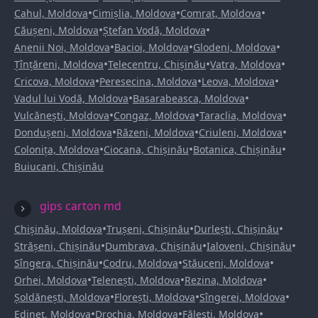
•
•
•
Cahul, Moldova
Cimișlia, Moldova
Comrat, Moldova
•
•
Căușeni, Moldova
Ștefan Vodă, Moldova
•
•
•
Anenii Noi, Moldova
Bacioi, Moldova
Glodeni, Moldova
•
•
•
Țînțăreni, Moldova
Telecentru, Chișinău
Vatra, Moldova
•
•
•
Cricova, Moldova
Peresecina, Moldova
Leova, Moldova
•
•
Vadul lui Vodă, Moldova
Basarabeasca, Moldova
•
•
•
Vulcănești, Moldova
Congaz, Moldova
Taraclia, Moldova
•
•
•
Dondușeni, Moldova
Răzeni, Moldova
Criuleni, Moldova
•
•
•
Colonița, Moldova
Ciocana, Chișinău
Botanica, Chișinău
Buiucani, Chișinău
gips carton md
•
•
•
Chișinău, Moldova
Trușeni, Chișinău
Durlești, Chișinău
•
•
•
Strășeni, Chișinău
Dumbrava, Chișinău
Ialoveni, Chișinău
•
•
•
Sîngera, Chișinău
Codru, Moldova
Stăuceni, Moldova
•
•
•
Orhei, Moldova
Telenești, Moldova
Rezina, Moldova
•
•
•
Șoldănești, Moldova
Florești, Moldova
Sîngerei, Moldova
•
•
•
Edineț, Moldova
Drochia, Moldova
Fălești, Moldova