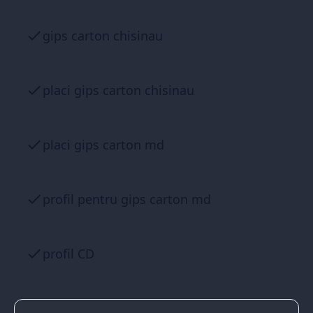
gips carton chisinau
placi gips carton chisinau
placi gips carton md
profil pentru gips carton md
profil CD