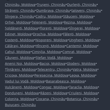
•
•
•
Chișinău, Moldova
Trușeni, Chișinău
Durlești, Chișinău
•
•
•
Strășeni, Chișinău
Dumbrava, Chișinău
Ialoveni, Chișinău
•
•
•
Sîngera, Chișinău
Codru, Moldova
Stăuceni, Moldova
•
•
•
Orhei, Moldova
Telenești, Moldova
Rezina, Moldova
•
•
•
Șoldănești, Moldova
Florești, Moldova
Sîngerei, Moldova
•
•
•
Edineț, Moldova
Drochia, Moldova
Fălești, Moldova
•
•
•
Costești, Moldova
Nisporeni, Moldova
Ungheni, Moldova
•
•
•
Călărași, Moldova
Hîncești, Moldova
Cantemir, Moldova
•
•
•
Cahul, Moldova
Cimișlia, Moldova
Comrat, Moldova
•
•
Căușeni, Moldova
Ștefan Vodă, Moldova
•
•
•
Anenii Noi, Moldova
Bacioi, Moldova
Glodeni, Moldova
•
•
•
Țînțăreni, Moldova
Telecentru, Chișinău
Vatra, Moldova
•
•
•
Cricova, Moldova
Peresecina, Moldova
Leova, Moldova
•
•
Vadul lui Vodă, Moldova
Basarabeasca, Moldova
•
•
•
Vulcănești, Moldova
Congaz, Moldova
Taraclia, Moldova
•
•
•
Dondușeni, Moldova
Răzeni, Moldova
Criuleni, Moldova
•
•
•
Colonița, Moldova
Ciocana, Chișinău
Botanica, Chișinău
Buiucani, Chișinău