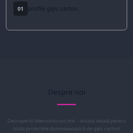
profile gips carton
01
Despre noi
Descoperiți liderconstruct.md – soluția ideală pentru
toate proiectele dumneavoastră de gips carton!