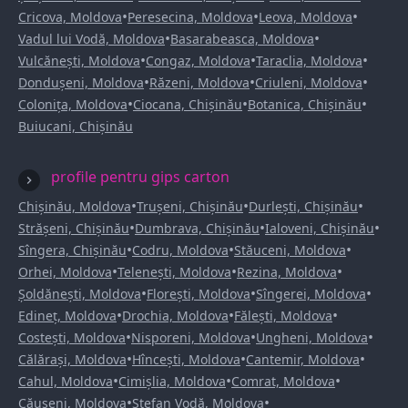
•
•
•
Cricova, Moldova
Peresecina, Moldova
Leova, Moldova
•
•
Vadul lui Vodă, Moldova
Basarabeasca, Moldova
•
•
•
Vulcănești, Moldova
Congaz, Moldova
Taraclia, Moldova
•
•
•
Dondușeni, Moldova
Răzeni, Moldova
Criuleni, Moldova
•
•
•
Colonița, Moldova
Ciocana, Chișinău
Botanica, Chișinău
Buiucani, Chișinău
profile pentru gips carton
•
•
•
Chișinău, Moldova
Trușeni, Chișinău
Durlești, Chișinău
•
•
•
Strășeni, Chișinău
Dumbrava, Chișinău
Ialoveni, Chișinău
•
•
•
Sîngera, Chișinău
Codru, Moldova
Stăuceni, Moldova
•
•
•
Orhei, Moldova
Telenești, Moldova
Rezina, Moldova
•
•
•
Șoldănești, Moldova
Florești, Moldova
Sîngerei, Moldova
•
•
•
Edineț, Moldova
Drochia, Moldova
Fălești, Moldova
•
•
•
Costești, Moldova
Nisporeni, Moldova
Ungheni, Moldova
•
•
•
Călărași, Moldova
Hîncești, Moldova
Cantemir, Moldova
•
•
•
Cahul, Moldova
Cimișlia, Moldova
Comrat, Moldova
•
•
Căușeni, Moldova
Ștefan Vodă, Moldova