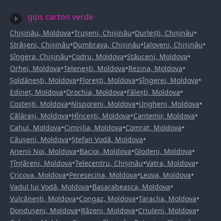
gips carton verde
•
•
•
Chișinău, Moldova
Trușeni, Chișinău
Durlești, Chișinău
•
•
•
Strășeni, Chișinău
Dumbrava, Chișinău
Ialoveni, Chișinău
•
•
•
Sîngera, Chișinău
Codru, Moldova
Stăuceni, Moldova
•
•
•
Orhei, Moldova
Telenești, Moldova
Rezina, Moldova
•
•
•
Șoldănești, Moldova
Florești, Moldova
Sîngerei, Moldova
•
•
•
Edineț, Moldova
Drochia, Moldova
Fălești, Moldova
•
•
•
Costești, Moldova
Nisporeni, Moldova
Ungheni, Moldova
•
•
•
Călărași, Moldova
Hîncești, Moldova
Cantemir, Moldova
•
•
•
Cahul, Moldova
Cimișlia, Moldova
Comrat, Moldova
•
•
Căușeni, Moldova
Ștefan Vodă, Moldova
•
•
•
Anenii Noi, Moldova
Bacioi, Moldova
Glodeni, Moldova
•
•
•
Țînțăreni, Moldova
Telecentru, Chișinău
Vatra, Moldova
•
•
•
Cricova, Moldova
Peresecina, Moldova
Leova, Moldova
•
•
Vadul lui Vodă, Moldova
Basarabeasca, Moldova
•
•
•
Vulcănești, Moldova
Congaz, Moldova
Taraclia, Moldova
•
•
•
Dondușeni, Moldova
Răzeni, Moldova
Criuleni, Moldova