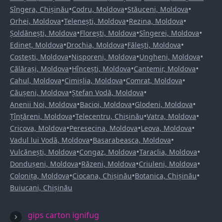
•
•
•
Sîngera, Chișinău
Codru, Moldova
Stăuceni, Moldova
•
•
•
Orhei, Moldova
Telenești, Moldova
Rezina, Moldova
•
•
•
Șoldănești, Moldova
Florești, Moldova
Sîngerei, Moldova
•
•
•
Edineț, Moldova
Drochia, Moldova
Fălești, Moldova
•
•
•
Costești, Moldova
Nisporeni, Moldova
Ungheni, Moldova
•
•
•
Călărași, Moldova
Hîncești, Moldova
Cantemir, Moldova
•
•
•
Cahul, Moldova
Cimișlia, Moldova
Comrat, Moldova
•
•
Căușeni, Moldova
Ștefan Vodă, Moldova
•
•
•
Anenii Noi, Moldova
Bacioi, Moldova
Glodeni, Moldova
•
•
•
Țînțăreni, Moldova
Telecentru, Chișinău
Vatra, Moldova
•
•
•
Cricova, Moldova
Peresecina, Moldova
Leova, Moldova
•
•
Vadul lui Vodă, Moldova
Basarabeasca, Moldova
•
•
•
Vulcănești, Moldova
Congaz, Moldova
Taraclia, Moldova
•
•
•
Dondușeni, Moldova
Răzeni, Moldova
Criuleni, Moldova
•
•
•
Colonița, Moldova
Ciocana, Chișinău
Botanica, Chișinău
Buiucani, Chișinău
gips carton ignifug